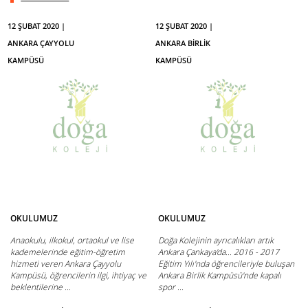
HABERE GİT
12 ŞUBAT 2020 |
12 ŞUBAT 2020 |
ANKARA ÇAYYOLU
ANKARA BİRLİK
KAMPÜSÜ
KAMPÜSÜ
OKULUMUZ
OKULUMUZ
Anaokulu, ilkokul, ortaokul ve lise
Doğa Kolejinin ayrıcalıkları artık
kademelerinde eğitim-öğretim
Ankara Çankaya'da... 2016 - 2017
hizmeti veren Ankara Çayyolu
Eğitim Yılı'nda öğrencileriyle buluşan
Kampüsü, öğrencilerin ilgi, ihtiyaç ve
Ankara Birlik Kampüsü'nde kapalı
beklentilerine ...
spor ...