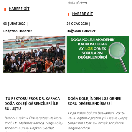
ödül alırken ...
HABERE GİT
HABERE GİT
03 ŞUBAT 2020 |
24 OCAK 2020 |
Doğa'dan Haberler
Doğa'dan Haberler
İTÜ REKTÖRÜ PROF. DR. KARACA
DOĞA KOLEJİNDEN LGS ÖRNEK
DOĞA KOLEJİ ÖĞRENCİLERİ İLE
SORU DEĞERLENDİRMESİ
BULUŞTU
Doğa Koleji bölüm başkanları, 2019-
İstanbul Teknik Üniversitesi Rektörü
2020 eğitim-öğretim yılı Liseye Geçiş
Prof. Dr. Mehmet Karaca, Doğa Koleji
Sınavı’nın Ocak ayı örnek sorularını
Yönetim Kurulu Başkanı Serhat
değerlendirdi.