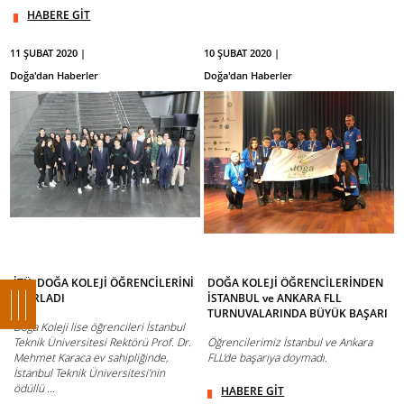
HABERE GİT
11 ŞUBAT 2020 |
10 ŞUBAT 2020 |
Doğa'dan Haberler
Doğa'dan Haberler
İTÜ, DOĞA KOLEJİ ÖĞRENCİLERİNİ
DOĞA KOLEJİ ÖĞRENCİLERİNDEN
AĞIRLADI
İSTANBUL ve ANKARA FLL
TURNUVALARINDA BÜYÜK BAŞARI
Doğa Koleji lise öğrencileri İstanbul
Teknik Üniversitesi Rektörü Prof. Dr.
Öğrencilerimiz İstanbul ve Ankara
Mehmet Karaca ev sahipliğinde,
FLL'de başarıya doymadı.
İstanbul Teknik Üniversitesi’nin
ödüllü ...
HABERE GİT