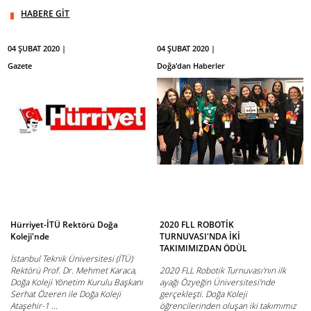
HABERE GİT
04 ŞUBAT 2020 |
04 ŞUBAT 2020 |
Gazete
Doğa'dan Haberler
Hürriyet-İTÜ Rektörü Doğa
2020 FLL ROBOTİK
Koleji'nde
TURNUVASI'NDA İKİ
TAKIMIMIZDAN ÖDÜL
İstanbul Teknik Üniversitesi (İTÜ)
Rektörü Prof. Dr. Mehmet Karaca,
2020 FLL Robotik Turnuvası'nın ilk
Doğa Koleji Yönetim Kurulu Başkanı
ayağı Özyeğin Üniversitesi'nde
Serhat Özeren ile Doğa Koleji
gerçekleşti. Doğa Koleji
Ataşehir-1 ...
öğrencilerinden oluşan iki takımımız