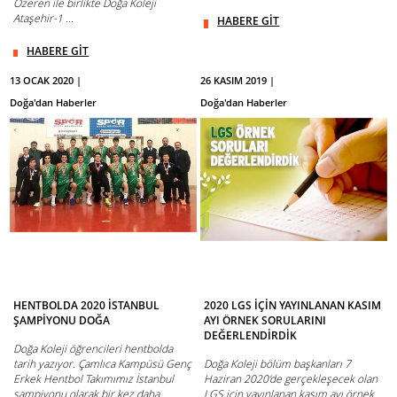
Özeren ile birlikte Doğa Koleji
Ataşehir-1 ...
HABERE GİT
HABERE GİT
13 OCAK 2020 |
26 KASIM 2019 |
Doğa'dan Haberler
Doğa'dan Haberler
HENTBOLDA 2020 İSTANBUL
2020 LGS İÇİN YAYINLANAN KASIM
ŞAMPİYONU DOĞA
AYI ÖRNEK SORULARINI
DEĞERLENDİRDİK
Doğa Koleji öğrencileri hentbolda
tarih yazıyor. Çamlıca Kampüsü Genç
Doğa Koleji bölüm başkanları 7
Erkek Hentbol Takımımız İstanbul
Haziran 2020'de gerçekleşecek olan
şampiyonu olarak bir kez daha
LGS için yayınlanan kasım ayı örnek