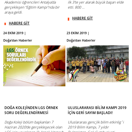
Akademisi öğrencileri Antalya’da
ilk 3’te yer alarak büyük başarı elde
gerçekleşen “Eğitim Kampı”nda bir
etti. 800 ...
araya geldi.
HABERE GİT
HABERE GİT
24 EKİM 2019 |
23 EKİM 2019 |
Doğa'dan Haberler
Doğa'dan Haberler
DOĞA KOLEJİNDEN LGS ÖRNEK
ULUSLARARASI BİLİM KAMPI 2019
SORU DEĞERLENDİRMESİ
İÇİN GERİ SAYIM BAŞLADI!
Doğa Koleji bölüm başkanları 7
Uluslararası genc¸lik bilim etkinligˆi
Haziran 2020'de gerçekleşecek olan
2019 Bilim Kampı, 7 yıldır