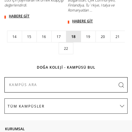
LGS için yayınlanan ilk örnek kitapçığı
Bulgaristan, C¸ek Cumhuriyeti,
değerlendirdi.
Finlandiya, Tu¨rkiye, I·talya ve
Romanya'dan ...
HABERE GİT
HABERE GİT
14
15
16
17
18
19
20
21
22
DOĞA KOLEJİ - KAMPÜSÜ BUL
KURUMSAL