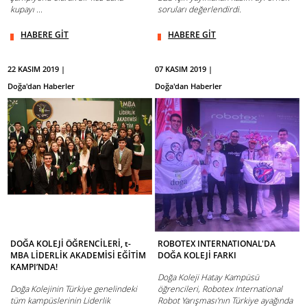
kupayı ...
soruları değerlendirdi.
HABERE GİT
HABERE GİT
22 KASIM 2019 |
07 KASIM 2019 |
Doğa'dan Haberler
Doğa'dan Haberler
DOĞA KOLEJİ ÖĞRENCİLERİ, t-
ROBOTEX INTERNATIONAL'DA
MBA LİDERLİK AKADEMİSİ EĞİTİM
DOĞA KOLEJİ FARKI
KAMPI’NDA!
Doğa Koleji Hatay Kampüsü
Doğa Kolejinin Türkiye genelindeki
öğrencileri, Robotex International
tüm kampüslerinin Liderlik
Robot Yarışması'nın Türkiye ayağında