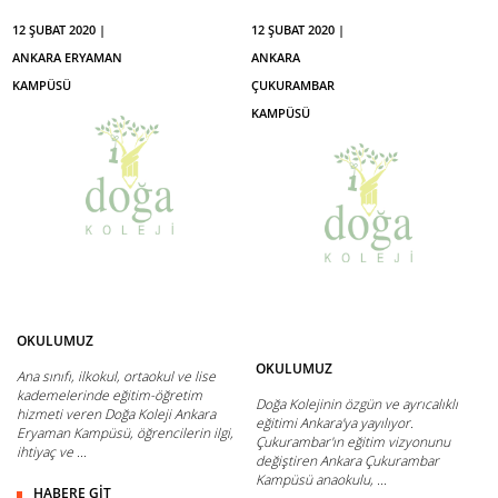
12 ŞUBAT 2020 |
12 ŞUBAT 2020 |
ANKARA ERYAMAN
ANKARA
KAMPÜSÜ
ÇUKURAMBAR
KAMPÜSÜ
OKULUMUZ
OKULUMUZ
Ana sınıfı, ilkokul, ortaokul ve lise
kademelerinde eğitim-öğretim
Doğa Kolejinin özgün ve ayrıcalıklı
hizmeti veren Doğa Koleji Ankara
eğitimi Ankara'ya yayılıyor.
Eryaman Kampüsü, öğrencilerin ilgi,
Çukurambar'ın eğitim vizyonunu
ihtiyaç ve ...
değiştiren Ankara Çukurambar
Kampüsü anaokulu, ...
HABERE GİT