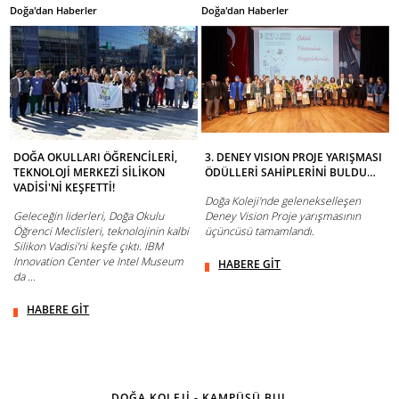
Doğa'dan Haberler
Doğa'dan Haberler
DOĞA OKULLARI ÖĞRENCİLERİ,
3. DENEY VISION PROJE YARIŞMASI
TEKNOLOJİ MERKEZİ SİLİKON
ÖDÜLLERİ SAHİPLERİNİ BULDU…
VADİSİ'Nİ KEŞFETTİ!
Doğa Koleji'nde gelenekselleşen
Geleceğin liderleri, Doğa Okulu
Deney Vision Proje yarışmasının
Öğrenci Meclisleri, teknolojinin kalbi
üçüncüsü tamamlandı.
Silikon Vadisi’ni keşfe çıktı. IBM
Innovation Center ve Intel Museum
HABERE GİT
da ...
HABERE GİT
DOĞA KOLEJİ - KAMPÜSÜ BUL