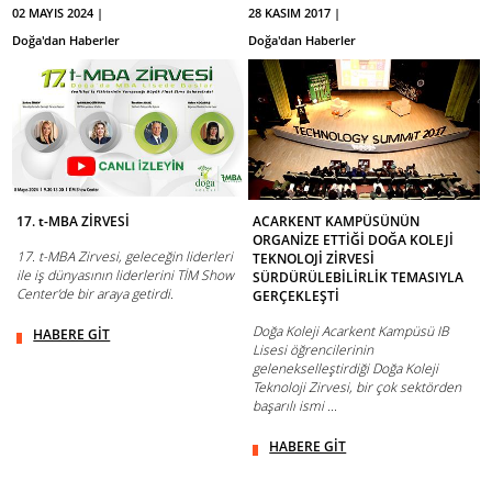
02 MAYIS 2024 |
28 KASIM 2017 |
Doğa'dan Haberler
Doğa'dan Haberler
17. t-MBA ZİRVESİ
ACARKENT KAMPÜSÜNÜN
ORGANİZE ETTİĞİ DOĞA KOLEJİ
17. t-MBA Zirvesi, geleceğin liderleri
TEKNOLOJİ ZİRVESİ
ile iş dünyasının liderlerini TİM Show
SÜRDÜRÜLEBİLİRLİK TEMASIYLA
Center’de bir araya getirdi.
GERÇEKLEŞTİ
Doğa Koleji Acarkent Kampüsü IB
HABERE GİT
Lisesi öğrencilerinin
gelenekselleştirdiği Doğa Koleji
Teknoloji Zirvesi, bir çok sektörden
başarılı ismi ...
HABERE GİT