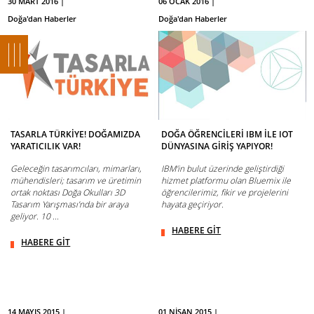
30 MART 2016 |
06 OCAK 2016 |
Doğa'dan Haberler
Doğa'dan Haberler
TASARLA TÜRKİYE! DOĞAMIZDA
DOĞA ÖĞRENCİLERİ IBM İLE IOT
YARATICILIK VAR!
DÜNYASINA GİRİŞ YAPIYOR!
Geleceğin tasarımcıları, mimarları,
IBM'in bulut üzerinde geliştirdiği
mühendisleri; tasarım ve üretimin
hizmet platformu olan Bluemix ile
ortak noktası Doğa Okulları 3D
öğrencilerimiz, fikir ve projelerini
Tasarım Yarışması’nda bir araya
hayata geçiriyor.
geliyor. 10 ...
HABERE GİT
HABERE GİT
14 MAYIS 2015 |
01 NİSAN 2015 |