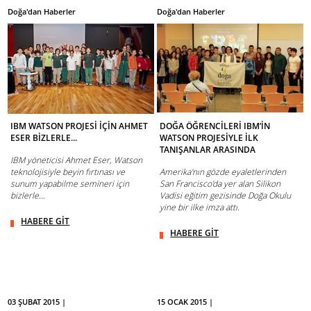
Doğa'dan Haberler
Doğa'dan Haberler
IBM WATSON PROJESİ İÇİN AHMET
DOĞA ÖĞRENCİLERİ IBM’İN
ESER BİZLERLE...
WATSON PROJESİYLE İLK
TANIŞANLAR ARASINDA
IBM yöneticisi Ahmet Eser, Watson
teknolojisiyle beyin fırtınası ve
Amerika'nın gözde eyaletlerinden
sunum yapabilme semineri için
San Francisco’da yer alan Silikon
bizlerle...
Vadisi eğitim gezisinde Doğa Okulu
yine bir ilke imza attı.
HABERE GİT
HABERE GİT
03 ŞUBAT 2015 |
15 OCAK 2015 |