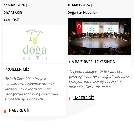
27 MART 2026 |
10 MAYIS 2024 |
DİYARBAKIR
Doğa'dan Haberler
KAMPÜSÜ
t-MBA ZİRVESİ 17 YAŞINDA
PROJELERİMİZ
17. yaşını kutlayan t-MBA Zirvesi,
geleceğin liderlerini değerli isimlerle
‘Twitch Talks 2030 Projesi
buluştururken lise öğrencilerimiz
Uluslararası Akademik Arenada
inovatif iş fikirlerini melek ...
Tanıtıldı Our Teachers were
recognized for having concluded
HABERE GİT
successfully, along with ...
HABERE GİT