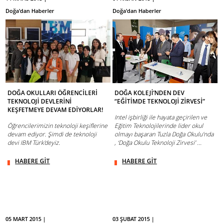
Doğa'dan Haberler
Doğa'dan Haberler
DOĞA OKULLARI ÖĞRENCİLERİ
DOĞA KOLEJİ’NDEN DEV
TEKNOLOJİ DEVLERİNİ
“EĞİTİMDE TEKNOLOJİ ZİRVESİ”
KEŞFETMEYE DEVAM EDİYORLAR!
Intel işbirliği ile hayata geçirilen ve
Öğrencilerimizin teknoloji keşiflerine
Eğitim Teknolojilerinde lider okul
devam ediyor. Şimdi de teknoloji
olmayı başaran Tuzla Doğa Okulu’nda
devi IBM Türk'deyiz.
, ‘Doğa Okulu Teknoloji Zirvesi’ ...
HABERE GİT
HABERE GİT
05 MART 2015 |
03 ŞUBAT 2015 |