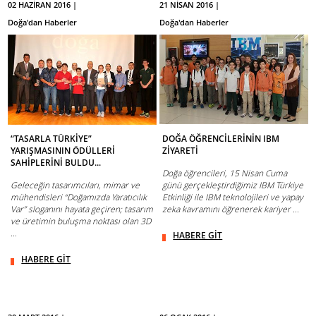
02 HAZİRAN 2016 |
21 NİSAN 2016 |
Doğa'dan Haberler
Doğa'dan Haberler
“TASARLA TÜRKİYE”
DOĞA ÖĞRENCİLERİNİN IBM
YARIŞMASININ ÖDÜLLERİ
ZİYARETİ
SAHİPLERİNİ BULDU...
Doğa öğrencileri, 15 Nisan Cuma
Geleceğin tasarımcıları, mimar ve
günü gerçekleştirdiğimiz IBM Türkiye
mühendisleri “Doğamızda Yaratıcılık
Etkinliği ile IBM teknolojileri ve yapay
Var” sloganını hayata geçiren; tasarım
zeka kavramını öğrenerek kariyer ...
ve üretimin buluşma noktası olan 3D
...
HABERE GİT
HABERE GİT