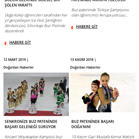
ŞÖLEN YARATTI
Buz pateninde Türkiye Şampiyonu
Doğa Koleji öğrencileri tarafından her
olan öğrencimiz Avrupa yolcusu...
yıl gerçekleşen Ice Fest Şenliğinin
dördüncüsü, Silivrikapı Buz Pistinde
HABERE GİT
düzenlendi.
HABERE GİT
12 MART 2019 |
13 KASIM 2018 |
Doğa'dan Haberler
Doğa'dan Haberler
SENKRONİZE BUZ PATENİNDE
BUZ PATENİNDE BAŞARI
BAŞARI GELENEĞİ SÜRÜYOR
DOĞA'NIN!
Kocaeli Yahyakaptan Kampüsü buz
10 Kasım Gazi Mustafa Kemal Atatürk