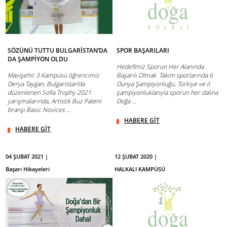
SÖZÜNÜ TUTTU BULGARİSTAN’DA
SPOR BAŞARILARI
DA ŞAMPİYON OLDU
Hedefimiz Sporun Her Alanında
Mavişehir 3 Kampüsü öğrencimiz
Başarılı Olmak Takım sporlarında 6
Derya Taygan, Bulgaristan’da
Dünya Şampiyonluğu, Türkiye ve il
düzenlenen Sofia Trophy 2021
şampiyonluklarıyla sporun her dalına
yarışmalarında, Artistik Buz Pateni
Doğa ...
branşı Basic Novices ...
HABERE GİT
HABERE GİT
04 ŞUBAT 2021 |
12 ŞUBAT 2020 |
Başarı Hikayeleri
HALKALI KAMPÜSÜ