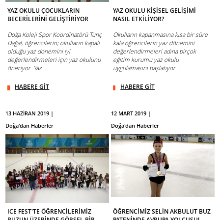
YAZ OKULU ÇOCUKLARIN
YAZ OKULU KİŞİSEL GELİŞİMİ
BECERİLERİNİ GELİŞTİRİYOR
NASIL ETKİLİYOR?
Doğa Koleji Spor Koordinatörü Tunç
Okulların kapanmasına kısa bir süre
Dağal, öğrencilerin; okulların kapalı
kala öğrencilerin yaz dönemini
olduğu yaz dönemini iyi
değerlendirmeleri adına birçok
değerlendirmeleri için yaz okulunu
eğitim kurumu yaz okulu
öneriyor. Yaz ...
uygulamasını başlatıyor. ...
HABERE GİT
HABERE GİT
13 HAZİRAN 2019 |
12 MART 2019 |
Doğa'dan Haberler
Doğa'dan Haberler
ICE FEST'TE ÖĞRENCİLERİMİZ
ÖĞRENCİMİZ SELİN AKBULUT BUZ
BUZUN ÜZERİNDE GÖRSEL BİR
PATENİNDE AVRUPA YOLCUSU!