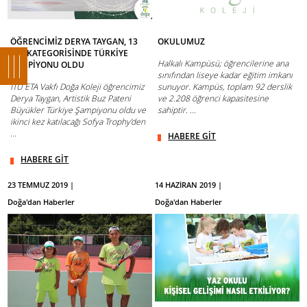
ÖĞRENCİMİZ DERYA TAYGAN, 13
OKULUMUZ
YAŞ KATEGORİSİNDE TÜRKİYE
Halkalı Kampüsü; öğrencilerine ana
ŞAMPİYONU OLDU
sınıfından liseye kadar eğitim imkanı
İTÜ ETA Vakfı Doğa Koleji öğrencimiz
sunuyor. Kampüs, toplam 92 derslik
Derya Taygan, Artistik Buz Pateni
ve 2.208 öğrenci kapasitesine
Büyükler Türkiye Şampiyonu oldu ve
sahiptir. ...
ikinci kez katılacağı Sofya Trophy’den
...
HABERE GİT
HABERE GİT
23 TEMMUZ 2019 |
14 HAZİRAN 2019 |
Doğa'dan Haberler
Doğa'dan Haberler