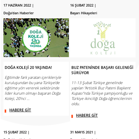
17 HAZİRAN 2022 |
16 ŞUBAT 2022 |
Doğa'dan Haberler
Başarı Hikayeleri
DOĞA KOLEJİ 20 YAŞINDA!
BUZ PATENİNDE BAŞARI GELENEĞİ
SÜRÜYOR
Eğitimde fark yaratan içerikleriyle
kuruluşundan bu yana Türkiye’de
11-13 Şubat Türkiye genelinde
eğitime yön vererek sektöründe
yapılan "Artistik Buz Pateni Başkent
lider kurum olmayı başaran Doğa
Kupası"nda Türkiye şampiyonluğu ve
Koleji, 20’nci ...
Türkiye ikinciliği Doğa öğrencilerinin
oldu.
HABERE GİT
HABERE GİT
15 ŞUBAT 2022 |
31 MAYIS 2021 |