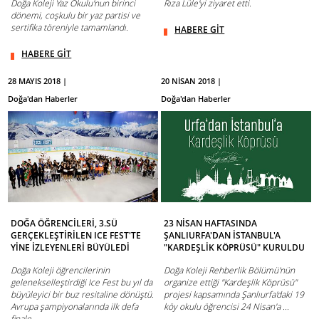
Doğa Koleji Yaz Okulu'nun birinci
Rıza Lüle'yi ziyaret etti.
dönemi, coşkulu bir yaz partisi ve
sertifika töreniyle tamamlandı.
HABERE GİT
HABERE GİT
28 MAYIS 2018 |
20 NİSAN 2018 |
Doğa'dan Haberler
Doğa'dan Haberler
DOĞA ÖĞRENCİLERİ, 3.SÜ
23 NİSAN HAFTASINDA
GERÇEKLEŞTİRİLEN ICE FEST'TE
ŞANLIURFA'DAN İSTANBUL'A
YİNE İZLEYENLERİ BÜYÜLEDİ
"KARDEŞLİK KÖPRÜSÜ" KURULDU
Doğa Koleji öğrencilerinin
Doğa Koleji Rehberlik Bölümü'nün
gelenekselleştirdiği Ice Fest bu yıl da
organize ettiği "Kardeşlik Köprüsü"
büyüleyici bir buz resitaline dönüştü.
projesi kapsamında Şanlıurfa'daki 19
Avrupa şampiyonalarında ilk defa
köy okulu öğrencisi 24 Nisan'a ...
finale ...