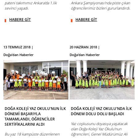
pateni takımımız Ankara'da 1.lik
Ankara Şampiyonası'nda piste çıkan
sevinci yaşadı.
öğrencilerimiz bizleri gururlandırdı.
HABERE GİT
HABERE GİT
13 TEMMUZ 2018 |
20 HAZİRAN 2018 |
Doğa'dan Haberler
Doğa'dan Haberler
DOĞA KOLEJİ YAZ OKULU'NUN İLK
DOĞA KOLEJİ YAZ OKULU'NDA İLK
DÖNEMİ BAŞARIYLA
DÖNEM DOLU DOLU BAŞLADI
TAMAMLANDI, ÖĞRENCİLER
Yaz coşkusunu doyasıya yaşatacak
SERTİFİKALARINI ALDI
olan Doğa Koleji Yaz Okulu'nun
Bu yaz 18 kampüste düzenlenen
öğrencileri, Genel Müdürümüz Ali