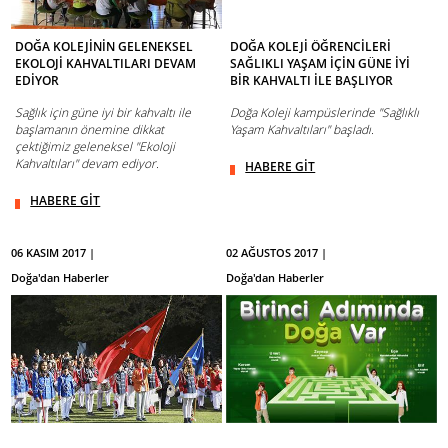
DOĞA KOLEJİNİN GELENEKSEL
DOĞA KOLEJİ ÖĞRENCİLERİ
EKOLOJİ KAHVALTILARI DEVAM
SAĞLIKLI YAŞAM İÇİN GÜNE İYİ
EDİYOR
BİR KAHVALTI İLE BAŞLIYOR
Sağlık için güne iyi bir kahvaltı ile
Doğa Koleji kampüslerinde "Sağlıklı
başlamanın önemine dikkat
Yaşam Kahvaltıları" başladı.
çektiğimiz geleneksel "Ekoloji
Kahvaltıları" devam ediyor.
HABERE GİT
HABERE GİT
06 KASIM 2017 |
02 AĞUSTOS 2017 |
Doğa'dan Haberler
Doğa'dan Haberler