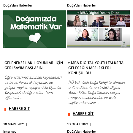
Doğa'dan Haberler
Doğa'dan Haberler
GELENEKSEL AKIL OYUNLARI İÇİN
t-MBA DIGITAL YOUTH TALKS'TA
GERİ SAYIM BAŞLASIN
GELECEĞİN MESLEKLERİ
KONUŞULDU
Öğrencilerimiz zihinsel kapasiteleri
ve becerilerini akıl oyunları ile
İTÜ ETA Vakfı Doğa Koleji tarafından
geliştirmeyi amaçlayan Akıl Oyunları
online düzenlenen t-MBA Digital
Yarışması’nda öğrenciler, hem
Youth Talks, Doğa Okulları sosyal
eğlenceli ...
medya hesaplarından ve web
sayfasından canlı ...
HABERE GİT
HABERE GİT
18 MART 2021 |
13 OCAK 2021 |
İnternet
Doğa'dan Haberler