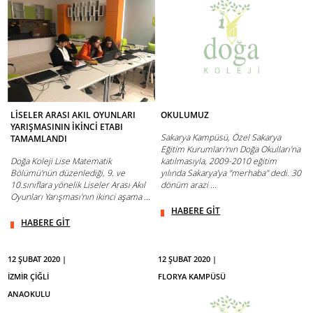
LİSELER ARASI AKIL OYUNLARI
OKULUMUZ
YARIŞMASININ İKİNCİ ETABI
Sakarya Kampüsü, Özel Sakarya
TAMAMLANDI
Eğitim Kurumları'nın Doğa Okulları'na
Doğa Koleji Lise Matematik
katılmasıyla, 2009-2010 eğitim
Bölümü'nün düzenlediği, 9. ve
yılında Sakarya’ya "merhaba" dedi. 30
10.sınıflara yönelik Liseler Arası Akıl
dönüm arazi ...
Oyunları Yarışması'nın ikinci aşama ...
HABERE GİT
HABERE GİT
12 ŞUBAT 2020 |
12 ŞUBAT 2020 |
İZMİR ÇİĞLİ
FLORYA KAMPÜSÜ
ANAOKULU