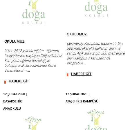
OKULUMUZ
OKULUMUZ
Çekmeköy Kampüsü, toplam 11 bin
500 metrekarelik kullanım alanına
2011-2012 yılında eğitim - öğretim
sahip. Açık alanı 2 bin 500 metrekare
faaliyetlerine başlayan Doğu Akdeniz
olan kampüs 7 kat üzerinde
Kampüsü eğitimi teknolojiyle
ilköğretim ...
buluşturarak kısa zamanda Yavru
Vatan Kıbrıs'ın ...
HABERE GİT
HABERE GİT
12 ŞUBAT 2020 |
12 ŞUBAT 2020 |
BAŞAKŞEHİR
ATAŞEHİR 2 KAMPÜSÜ
ANAOKULU