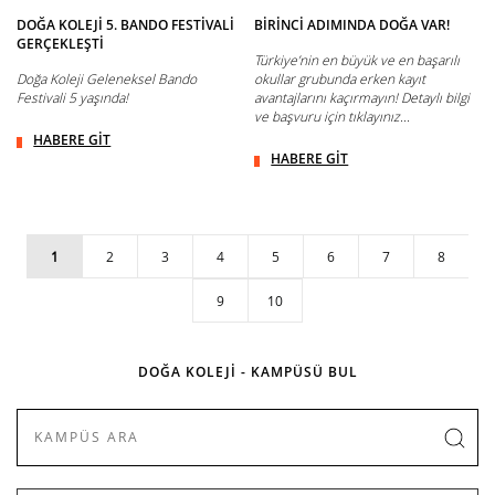
DOĞA KOLEJİ 5. BANDO FESTİVALİ
BİRİNCİ ADIMINDA DOĞA VAR!
GERÇEKLEŞTİ
Türkiye’nin en büyük ve en başarılı
Doğa Koleji Geleneksel Bando
okullar grubunda erken kayıt
Festivali 5 yaşında!
avantajlarını kaçırmayın! Detaylı bilgi
ve başvuru için tıklayınız...
HABERE GİT
HABERE GİT
1
2
3
4
5
6
7
8
9
10
DOĞA KOLEJİ - KAMPÜSÜ BUL