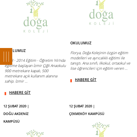
OKULUMUZ
OKULUMUZ
Florya, Doğa Kolejinin özgün eğitim
modelleri ve ayrıcalıklı eğitimi ile
2013 - 2014 Eğitim - Öğretim Yılı'nda
tanıştı. Ana sınıfı, ilkokul, ortaokul ve
eğitime başlayan İzmir Çiğli Anaokulu
lise öğrencileri için eğitim veren ...
900 metrekare kapalı, 500
metrekare açık kullanım alanına
HABERE GİT
sahip. İzmir ...
HABERE GİT
12 ŞUBAT 2020 |
12 ŞUBAT 2020 |
DOĞU AKDENİZ
ÇEKMEKÖY KAMPÜSÜ
KAMPÜSÜ