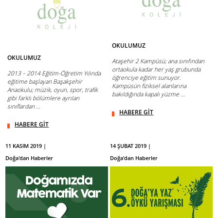
OKULUMUZ
OKULUMUZ
Ataşehir 2 Kampüsü; ana sınıfından
ortaokula kadar her yaş grubunda
2013 – 2014 Eğitim-Öğretim Yılında
öğrenciye eğitim sunuyor.
eğitime başlayan Başakşehir
Kampüsün fiziksel alanlarına
Anaokulu; müzik, oyun, spor, trafik
bakıldığında kapalı yüzme ...
gibi farklı bölümlere ayrılan
sınıflardan ...
HABERE GİT
HABERE GİT
11 KASIM 2019 |
14 ŞUBAT 2019 |
Doğa'dan Haberler
Doğa'dan Haberler