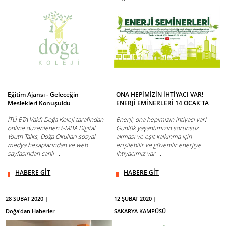
Eğitim Ajansı - Geleceğin
ONA HEPİMİZİN İHTİYACI VAR!
Meslekleri Konuşuldu
ENERJİ EMİNERLERİ 14 OCAK'TA
İTÜ ETA Vakfı Doğa Koleji tarafından
Enerji; ona hepimizin ihtiyacı var!
online düzenlenen t-MBA Digital
Günlük yaşantımızın sorunsuz
Youth Talks, Doğa Okulları sosyal
akması ve eşit kalkınma için
medya hesaplarından ve web
erişilebilir ve güvenilir enerjiye
sayfasından canlı ...
ihtiyacımız var. ...
HABERE GİT
HABERE GİT
28 ŞUBAT 2020 |
12 ŞUBAT 2020 |
Doğa'dan Haberler
SAKARYA KAMPÜSÜ