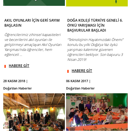
AKIL OYUNLARI İÇİN GERİ SAYIM
DOĞA KOLEJİ TÜRKİYE GENELİ 6.
BAŞLASIN
ÖYKÜ YARIŞMASI İÇİN
BAŞVURULAR BAŞLADI
Öğrencilerimiz zihinsel kapasiteleri
ve becerilerini akıl oyunları ile
“Teknolojinin Hayatımızdaki Önemi”
geliştirmeyi amaçlayan Akıl Oyunları
konulu bu yılki Doğa'ya Yaz öykü
Yarışması’nda öğrenciler, hem
yarışması kalemine güvenen
eğlenceli ...
öğrencileri bekliyor. Son başvuru 3
Nisan 2019!
HABERE GİT
HABERE GİT
28 KASIM 2018 |
06 KASIM 2017 |
Doğa'dan Haberler
Doğa'dan Haberler