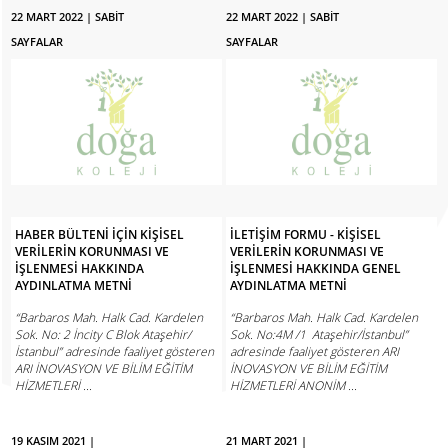
22 MART 2022 | SABİT
22 MART 2022 | SABİT
SAYFALAR
SAYFALAR
HABER BÜLTENİ İÇİN KİŞİSEL
İLETİŞİM FORMU - KİŞİSEL
VERİLERİN KORUNMASI VE
VERİLERİN KORUNMASI VE
İŞLENMESİ HAKKINDA
İŞLENMESİ HAKKINDA GENEL
AYDINLATMA METNİ
AYDINLATMA METNİ
“Barbaros Mah. Halk Cad. Kardelen
“Barbaros Mah. Halk Cad. Kardelen
Sok. No: 2 İncity C Blok Ataşehir/
Sok. No:4M /1 Ataşehir/İstanbul”
İstanbul” adresinde faaliyet gösteren
adresinde faaliyet gösteren ARI
ARI İNOVASYON VE BİLİM EĞİTİM
İNOVASYON VE BİLİM EĞİTİM
HİZMETLERİ ...
HİZMETLERİ ANONİM ...
HABERE GİT
HABERE GİT
19 KASIM 2021 |
21 MART 2021 |