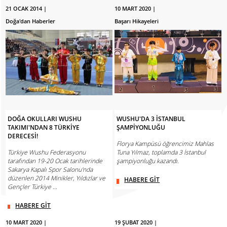
21 OCAK 2014 |
10 MART 2020 |
Doğa'dan Haberler
Başarı Hikayeleri
DOĞA OKULLARI WUSHU
WUSHU'DA 3 İSTANBUL
TAKIMI'NDAN 8 TÜRKİYE
ŞAMPİYONLUĞU
DERECESİ!
Florya Kampüsü öğrencimiz Mahlas
Türkiye Wushu Federasyonu
Tuna Yılmaz, toplamda 3 İstanbul
tarafından 19-20 Ocak tarihlerinde
şampiyonluğu kazandı.
Sakarya Kapalı Spor Salonu'nda
düzenlen 2014 Minikler, Yıldızlar ve
HABERE GİT
Gençler Türkiye ...
HABERE GİT
10 MART 2020 |
19 ŞUBAT 2020 |