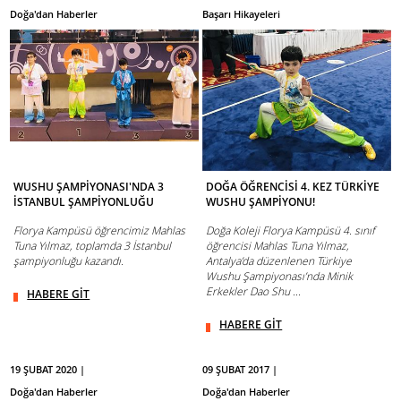
Doğa'dan Haberler
Başarı Hikayeleri
WUSHU ŞAMPİYONASI'NDA 3
DOĞA ÖĞRENCİSİ 4. KEZ TÜRKİYE
İSTANBUL ŞAMPİYONLUĞU
WUSHU ŞAMPİYONU!
Florya Kampüsü öğrencimiz Mahlas
Doğa Koleji Florya Kampüsü 4. sınıf
Tuna Yılmaz, toplamda 3 İstanbul
öğrencisi Mahlas Tuna Yılmaz,
şampiyonluğu kazandı.
Antalya’da düzenlenen Türkiye
Wushu Şampiyonası’nda Minik
Erkekler Dao Shu ...
HABERE GİT
HABERE GİT
19 ŞUBAT 2020 |
09 ŞUBAT 2017 |
Doğa'dan Haberler
Doğa'dan Haberler