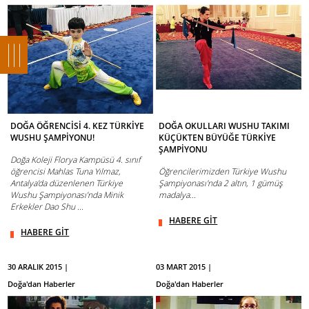
DOĞA ÖĞRENCİSİ 4. KEZ TÜRKİYE
DOĞA OKULLARI WUSHU TAKIMI
WUSHU ŞAMPİYONU!
KÜÇÜKTEN BÜYÜĞE TÜRKİYE
ŞAMPİYONU
Doğa Koleji Florya Kampüsü 4. sınıf
öğrencisi Mahlas Tuna Yılmaz,
Öğrencilerimizden Türkiye Wushu
Antalya’da düzenlenen Türkiye
Şampiyonası'nda 2 altın, 1 gümüş
Wushu Şampiyonası’nda Minik
madalya...
Erkekler Dao Shu ...
HABERE GİT
HABERE GİT
30 ARALIK 2015 |
03 MART 2015 |
Doğa'dan Haberler
Doğa'dan Haberler