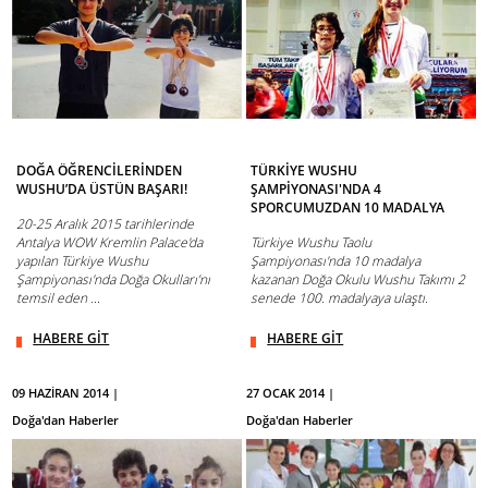
DOĞA ÖĞRENCİLERİNDEN
TÜRKİYE WUSHU
WUSHU’DA ÜSTÜN BAŞARI!
ŞAMPİYONASI'NDA 4
SPORCUMUZDAN 10 MADALYA
20-25 Aralık 2015 tarihlerinde
Antalya WOW Kremlin Palace'da
Türkiye Wushu Taolu
yapılan Türkiye Wushu
Şampiyonası'nda 10 madalya
Şampiyonası'nda Doğa Okulları’nı
kazanan Doğa Okulu Wushu Takımı 2
temsil eden ...
senede 100. madalyaya ulaştı.
HABERE GİT
HABERE GİT
09 HAZİRAN 2014 |
27 OCAK 2014 |
Doğa'dan Haberler
Doğa'dan Haberler