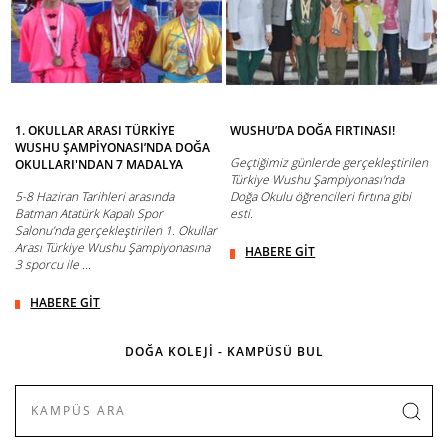
1. OKULLAR ARASI TÜRKİYE
WUSHU’DA DOĞA FIRTINASI!
WUSHU ŞAMPİYONASI’NDA DOĞA
Geçtiğimiz günlerde gerçekleştirilen
OKULLARI'NDAN 7 MADALYA
Türkiye Wushu Şampiyonası'nda
5-8 Haziran Tarihleri arasında
Doğa Okulu öğrencileri fırtına gibi
Batman Atatürk Kapalı Spor
esti.
Salonu’nda gerçekleştirilen 1. Okullar
Arası Türkiye Wushu Şampiyonasına
HABERE GİT
3 sporcu ile ...
HABERE GİT
DOĞA KOLEJİ - KAMPÜSÜ BUL