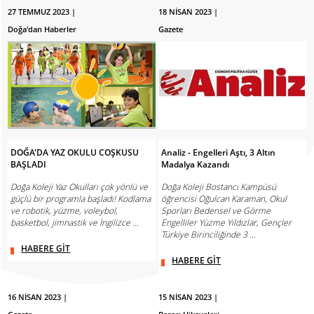
27 TEMMUZ 2023 |
18 NİSAN 2023 |
Doğa'dan Haberler
Gazete
DOĞA'DA YAZ OKULU COŞKUSU
Analiz - Engelleri Aştı, 3 Altın
BAŞLADI
Madalya Kazandı
Doğa Koleji Yaz Okulları çok yönlü ve
Doğa Koleji Bostancı Kampüsü
güçlü bir programla başladı! Kodlama
öğrencisi Oğulcan Karaman, Okul
ve robotik, yüzme, voleybol,
Sporları Bedensel ve Görme
basketbol, jimnastik ve İngilizce ...
Engelliler Yüzme Yıldızlar, Gençler
Türkiye Birinciliğinde 3 ...
HABERE GİT
HABERE GİT
16 NİSAN 2023 |
15 NİSAN 2023 |