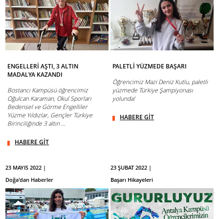
ENGELLERİ AŞTI, 3 ALTIN
PALETLİ YÜZMEDE BAŞARI
MADALYA KAZANDI
Öğrencimiz Mazi Deniz Kutlu, paletli
Bostancı Kampüsü öğrencimiz
yüzmede Türkiye Şampiyonası
Oğulcan Karaman, Okul Sporları
yolunda!
Bedensel ve Görme Engelliler
Yüzme Yıldızlar, Gençler Türkiye
HABERE GİT
Birinciliğinde 3 altın ...
HABERE GİT
23 MAYIS 2022 |
23 ŞUBAT 2022 |
Doğa'dan Haberler
Başarı Hikayeleri