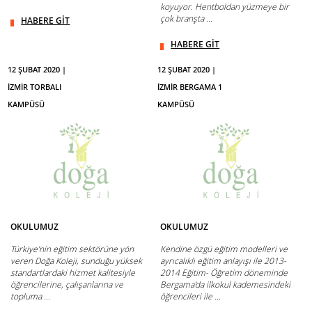
koyuyor. Hentboldan yüzmeye bir
çok branşta ...
HABERE GİT
HABERE GİT
12 ŞUBAT 2020 |
12 ŞUBAT 2020 |
İZMİR TORBALI
İZMİR BERGAMA 1
KAMPÜSÜ
KAMPÜSÜ
OKULUMUZ
OKULUMUZ
Türkiye’nin eğitim sektörüne yön
Kendine özgü eğitim modelleri ve
veren Doğa Koleji, sunduğu yüksek
ayrıcalıklı eğitim anlayışı ile 2013-
standartlardaki hizmet kalitesiyle
2014 Eğitim- Öğretim döneminde
öğrencilerine, çalışanlarına ve
Bergama’da ilkokul kademesindeki
topluma ...
öğrencileri ile ...