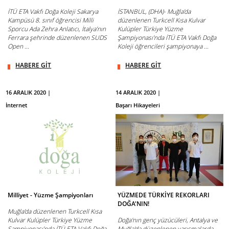
İTÜ ETA Vakfı Doğa Koleji Sakarya
İSTANBUL, (DHA)- Muğla’da
Kampüsü 8. sınıf öğrencisi Milli
düzenlenen Turkcell Kısa Kulvar
Sporcu Ada Zehra Anlatıcı, İtalya’nın
Kulüpler Türkiye Yüzme
Ferrara şehrinde düzenlenen SUDS
Şampiyonası’nda İTÜ ETA Vakfı Doğa
Open ...
Koleji öğrencileri şampiyonaya ...
HABERE GİT
HABERE GİT
16 ARALIK 2020 |
14 ARALIK 2020 |
İnternet
Başarı Hikayeleri
Milliyet - Yüzme Şampiyonları
YÜZMEDE TÜRKİYE REKORLARI
DOĞA'NIN!
Muğla’da düzenlenen Turkcell Kısa
Kulvar Kulüpler Türkiye Yüzme
Doğa'nın genç yüzücüleri, Antalya ve
Şampiyonası’nda İTÜ ETA Vakfı Doğa
Muğla'da düzenlenen yarışmalarda