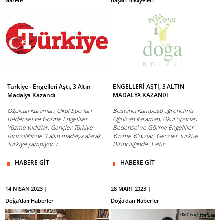
Gazete
Başarı Hikayeleri
Türkiye - Engelleri Aştı, 3 Altın
ENGELLERİ AŞTI, 3 ALTIN
Madalya Kazandı
MADALYA KAZANDI
Oğulcan Karaman, Okul Sporları
Bostancı Kampüsü öğrencimiz
Bedensel ve Görme Engelliler
Oğulcan Karaman, Okul Sporları
Yüzme Yıldızlar, Gençler Türkiye
Bedensel ve Görme Engelliler
Birinciliğinde 3 altın madalya alarak
Yüzme Yıldızlar, Gençler Türkiye
Türkiye şampiyonu ...
Birinciliğinde 3 altın ...
HABERE GİT
HABERE GİT
14 NİSAN 2023 |
28 MART 2023 |
Doğa'dan Haberler
Doğa'dan Haberler