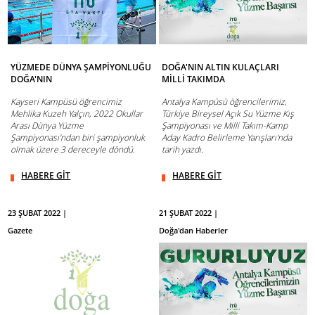
YÜZMEDE DÜNYA ŞAMPİYONLUĞU
DOĞA'NIN ALTIN KULAÇLARI
DOĞA'NIN
MİLLİ TAKIMDA
Kayseri Kampüsü öğrencimiz
Antalya Kampüsü öğrencilerimiz,
Mehlika Kuzeh Yalçın, 2022 Okullar
Türkiye Bireysel Açık Su Yüzme Kış
Arası Dünya Yüzme
Şampiyonası ve Milli Takım-Kamp
Şampiyonası'ndan biri şampiyonluk
Aday Kadro Belirleme Yarışları'nda
olmak üzere 3 dereceyle döndü.
tarih yazdı.
HABERE GİT
HABERE GİT
23 ŞUBAT 2022 |
21 ŞUBAT 2022 |
Gazete
Doğa'dan Haberler