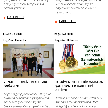
Koleji öğrencileri şampiyonaya
kendi kategorilerinde sayısız
adlarını yazdırdı. ...
başarıya imza atarken 2 Türkiye
rekorunun ...
HABERE GİT
HABERE GİT
14 ARALIK 2020 |
26 ŞUBAT 2020 |
Doğa'dan Haberler
Doğa'dan Haberler
YÜZMEDE TÜRKİYE REKORLARI
TÜRKİYE'NİN DÖRT BİR YANINDAN
DOĞA'NIN!
ŞAMPİYONLUK HABERLERİ
GELİYOR!
Doğa'nın genç yüzücüleri, Antalya ve
Muğla'da düzenlenen yarışmalarda
Türkiye genelinde devam eden okul
kendi kategorilerinde sayısız
sporları il müsabakalarında Doğa
başarıya imza atarken yeni Türkiye ...
Koleji öğrencileri farkını ortaya