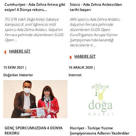
Cumhuriyet - Ada Zehra fırtına gibi
Sözcü - Ada Zehra Anlatıcı’dan
esiyor! 4 Dünya rekoru...
tarihi başarı
İTÜ ETA Vakfı Doğa Koleji Sakarya
Milli sporcu Ada Zehra Anlatıcı,
Kampüsü 8. sınıf öğrencisi milli
İtalya’nın Ferrara şehrinde
sporcu Ada Zehra Anlatıcı, İtalya’nın
düzenlenen SUDS Open
Ferrara şehrinde düzenlenen SUDS
EuroTrigames Avrupa Yüzme
Open ...
Şampiyonası’nda kazandığı
derecelerle 4 ...
HABERE GİT
HABERE GİT
15 EKİM 2021 |
16 ARALIK 2020 |
Doğa'dan Haberler
İnternet
GENÇ SPORCUMUZDAN 4 DÜNYA
Hürriyet - Türkiye Yüzme
REKORU
Şampiyonasına Adlarını Yazdırdılar