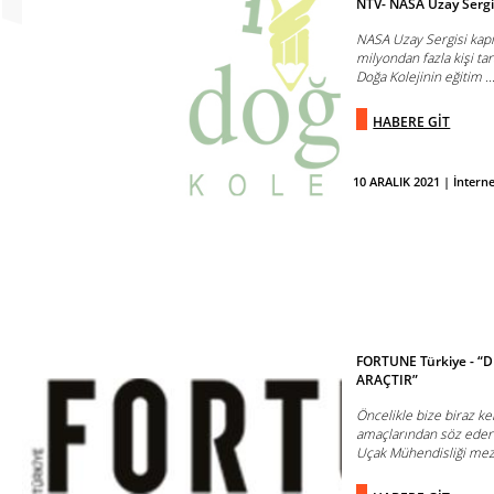
NTV- NASA Uzay Sergis
NASA Uzay Sergisi kapıla
milyondan fazla kişi ta
Doğa Kolejinin eğitim ..
HABERE GİT
10 ARALIK 2021 | İntern
FORTUNE Türkiye - “
ARAÇTIR”
Öncelikle bize biraz ke
amaçlarından söz eder 
Uçak Mühendisliği mez