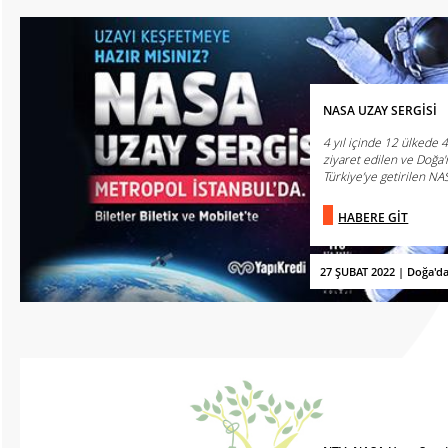
NASA UZAY SERGİSİ
4 yıl içinde 12 ülkede 
ziyaret edilen ve Doğa'
Türkiye’ye getirilen NAS
HABERE GİT
27 ŞUBAT 2022 | Doğa'd