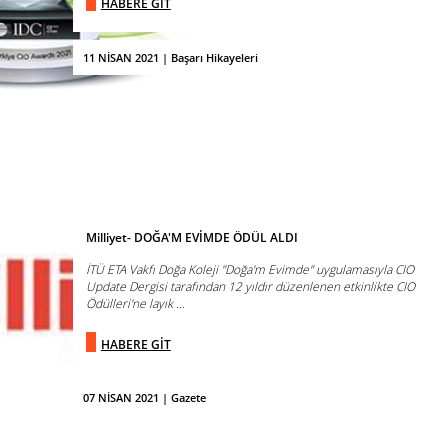
HABERE GİT
11 NİSAN 2021 | Başarı Hikayeleri
Milliyet- DOĞA'M EVİMDE ÖDÜL ALDI
İTÜ ETA Vakfı Doğa Koleji "Doğa'm Evimde" uygulamasıyla CIO
Update Dergisi tarafından 12 yıldır düzenlenen etkinlikte CIO
Ödülleri'ne layık ...
HABERE GİT
07 NİSAN 2021 | Gazete