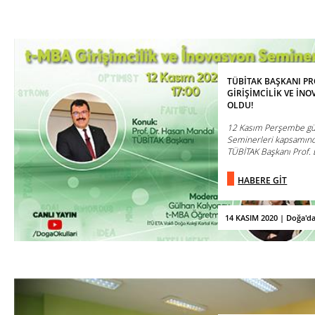
TÜBİTAK BAŞKANI PR
GİRİŞİMCİLİK VE İ
OLDU!
12 Kasım Perşembe gün
Seminerleri kapsamınd
TÜBİTAK Başkanı Prof. D
HABERE GİT
14 KASIM 2020 | Doğa'd