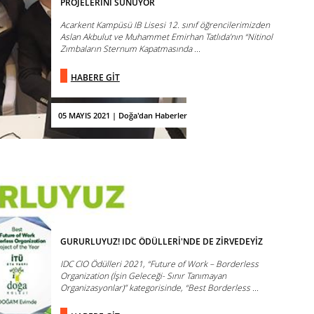
PROJELERİNİ SUNUYOR
Acarkent Kampüsü IB Lisesi 12. sınıf öğrencilerimizden
Aslan Akbulut ve Muhammet Emirhan Tatlıda’nın “Nitinol
Zımbaların Sternum Kapatmasında ...
HABERE GİT
05 MAYIS 2021 | Doğa'dan Haberler
GURURLUYUZ! IDC ÖDÜLLERİ'NDE DE ZİRVEDEYİZ
IDC CIO Ödülleri 2021, “Future of Work – Borderless
Organization (İşin Geleceği- Sınır Tanımayan
Organizasyonlar)” kategorisinde, “Best Borderless ...