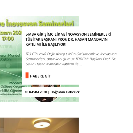
t-MBA GİRİŞİMCİLİK VE İNOVASYON SEMİNERLERİ
TÜBİTAK BAŞKANI PROF. DR. HASAN MANDAL’IN
KATILIMI İLE BAŞLIYOR!
İTÜ ETA Vakfı Doğa Koleji t-MBA Girişimcilik ve İnovasyon
Seminerleri, onur konuğumuz TÜBİTAK Başkanı Prof. Dr.
Sayın Hasan Mandal’ın katılımı ile ...
HABERE GİT
10 KASIM 2020 | Doğa'dan Haberler