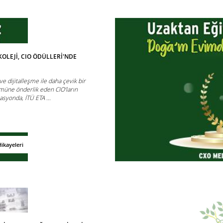
KOLEJİ, CIO ÖDÜLLERİ'NDE
ve dijitalleşme ile daha çevik bir
üne önderlik eden CIO’ların
asyonda, İTÜ ETA ...
ikayeleri