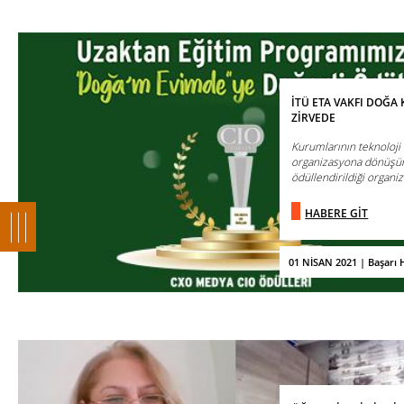
İTÜ ETA VAKFI DOĞA 
ZİRVEDE
Kurumlarının teknoloji 
organizasyona dönüşüm
ödüllendirildiği organiz
HABERE GİT
01 NİSAN 2021 | Başarı H