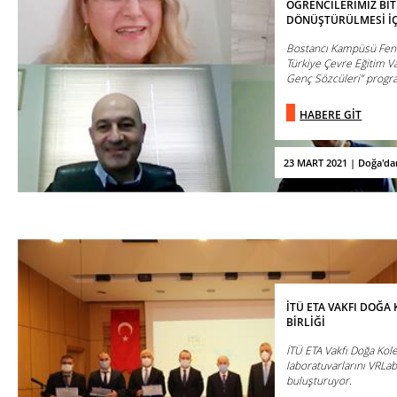
ÖĞRENCİLERİMİZ BİT
DÖNÜŞTÜRÜLMESİ İÇ
Bostancı Kampüsü Fen v
Türkiye Çevre Eğitim V
Genç Sözcüleri” progra
HABERE GİT
23 MART 2021 | Doğa'da
İTÜ ETA VAKFI DOĞA 
BİRLİĞİ
İTÜ ETA Vakfı Doğa Kole
laboratuvarlarını VRLab
buluşturuyor.