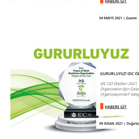
HABERE GİT
04 MAYIS 2021 | Gazete
GURURLUYUZ! IDC ÖD
IDC CIO Ödülleri 2021,
Organization (İşin Gele
Organizasyonlar)” kateg
HABERE GİT
09 NİSAN 2021 | Doğa'd