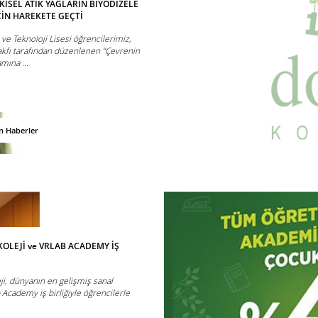
KİSEL ATIK YAĞLARIN BİYODİZELE
İN HAREKETE GEÇTİ
e Teknoloji Lisesi öğrencilerimiz,
akfı tarafından düzenlenen “Çevrenin
mına ...
n Haberler
KOLEJİ ve VRLAB ACADEMY İŞ
ji, dünyanın en gelişmiş sanal
 Academy iş birliğiyle öğrencilerle