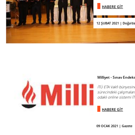
HABERE GİT
12 ŞUBAT 2021 | Doğa'd
Milliyet - Sınav Endek
İTÜ ETA Vakfı bünyesin
sürecindeki çalışmaların
odaklı online sistemi İT
HABERE GİT
09 OCAK 2021 | Gazete