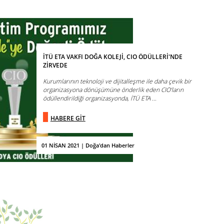
İTÜ ETA VAKFI DOĞA KOLEJİ, CIO ÖDÜLLERİ'NDE
ZİRVEDE
Kurumlarının teknoloji ve dijitalleşme ile daha çevik bir
organizasyona dönüşümüne önderlik eden CIO’ların
ödüllendirildiği organizasyonda, İTÜ ETA ...
HABERE GİT
01 NİSAN 2021 | Doğa'dan Haberler