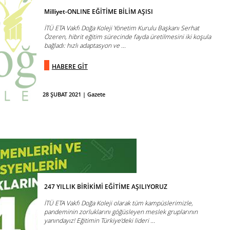
Milliyet-ONLINE EĞİTİME BİLİM AŞISI
İTÜ ETA Vakfı Doğa Koleji Yönetim Kurulu Başkanı Serhat
Özeren, hibrit eğitim sürecinde fayda üretilmesini iki koşula
bağladı: hızlı adaptasyon ve ...
HABERE GİT
28 ŞUBAT 2021 | Gazete
247 YILLIK BİRİKİMİ EĞİTİME AŞILIYORUZ
İTÜ ETA Vakfı Doğa Koleji olarak tüm kampüslerimizle,
pandeminin zorluklarını göğüsleyen meslek gruplarının
yanındayız! Eğitimin Türkiye’deki lideri ...