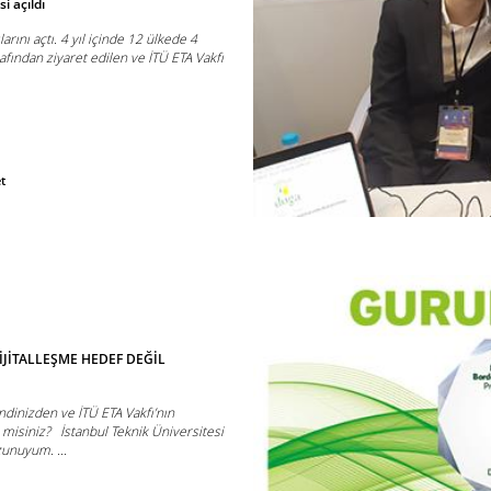
i açıldı
rını açtı. 4 yıl içinde 12 ülkede 4
rafından ziyaret edilen ve İTÜ ETA Vakfı
.
et
DİJİTALLEŞME HEDEF DEĞİL
ndinizden ve İTÜ ETA Vakfı’nın
misiniz? İstanbul Teknik Üniversitesi
unuyum. ...