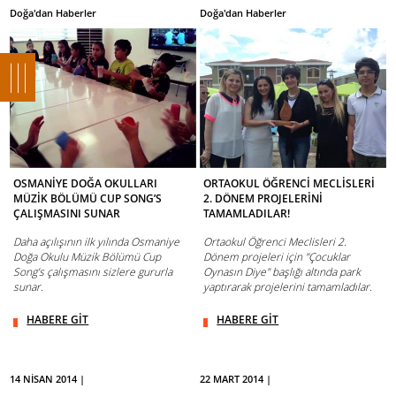
Doğa'dan Haberler
Doğa'dan Haberler
OSMANİYE DOĞA OKULLARI
ORTAOKUL ÖĞRENCİ MECLİSLERİ
MÜZİK BÖLÜMÜ CUP SONG’S
2. DÖNEM PROJELERİNİ
ÇALIŞMASINI SUNAR
TAMAMLADILAR!
Daha açılışının ilk yılında Osmaniye
Ortaokul Öğrenci Meclisleri 2.
Doğa Okulu Müzik Bölümü Cup
Dönem projeleri için "Çocuklar
Song’s çalışmasını sizlere gururla
Oynasın Diye" başlığı altında park
sunar.
yaptırarak projelerini tamamladılar.
HABERE GİT
HABERE GİT
14 NİSAN 2014 |
22 MART 2014 |