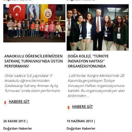
ANAOKULU ÖĞRENCİLERİMİZDEN
DOĞA KOLEJİ, "TÜRKİYE
SATRANÇ TURNUVASI'NDA ÜSTÜN
İNOVASYON HAFTASI"
PERFORMANS!
ORGANİZASYONUNDA
Onlar sadece 5,6 yaşındalar !!!
Lütfi Kırdar Kongre Merkezi'nde 28
Anaokulu öğrencilerimizden
Kasım'da gerçekleşen Türkiye
Galatasaray Satranç Arenası Açılış
İnovasyon Haftası organizasyonuna
Turnuvası’ sında üstün performans.
katıldık. Bu organizasyonda yer alan
birbirinden ...
HABERE GİT
HABERE GİT
26 KASIM 2013 |
19 HAZİRAN 2013 |
Doğa'dan Haberler
Doğa'dan Haberler