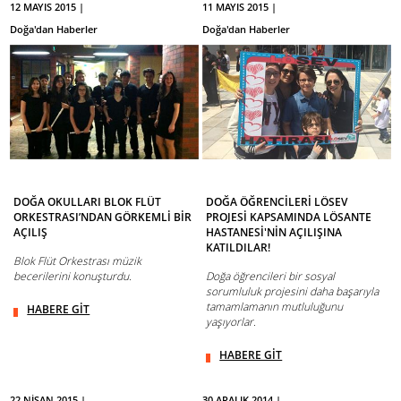
12 MAYIS 2015 |
11 MAYIS 2015 |
Doğa'dan Haberler
Doğa'dan Haberler
DOĞA OKULLARI BLOK FLÜT
DOĞA ÖĞRENCİLERİ LÖSEV
ORKESTRASI’NDAN GÖRKEMLİ BİR
PROJESİ KAPSAMINDA LÖSANTE
AÇILIŞ
HASTANESİ'NİN AÇILIŞINA
KATILDILAR!
Blok Flüt Orkestrası müzik
becerilerini konuşturdu.
Doğa öğrencileri bir sosyal
sorumluluk projesini daha başarıyla
tamamlamanın mutluluğunu
HABERE GİT
yaşıyorlar.
HABERE GİT
22 NİSAN 2015 |
30 ARALIK 2014 |