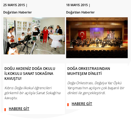
25 MAYIS 2015 |
18 MAYIS 2015 |
Doğa'dan Haberler
Doğa'dan Haberler
DOĞU AKDENİZ DOĞA OKULU
DOĞA ORKESTRASINDAN
İLKOKULU SANAT SOKAĞINA
MUHTEŞEM DİNLETİ
KAVUŞTU!
Doğa Orkestrası, Doğa’ya Yaz Öykü
Kıbrıs Doğa ilkokul öğrencileri
Yarışması’nın açılışını çok başarılı bir
görkemli bir açılışla Sanat Sokağı'na
dinleti ile gerçekleştirdi.
kavuştu.
HABERE GİT
HABERE GİT