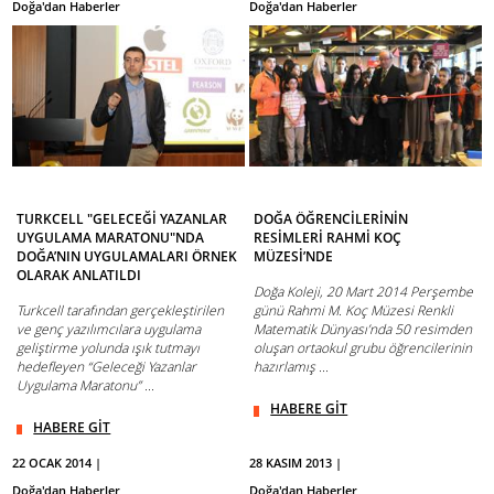
Doğa'dan Haberler
Doğa'dan Haberler
TURKCELL "GELECEĞİ YAZANLAR
DOĞA ÖĞRENCİLERİNİN
UYGULAMA MARATONU"NDA
RESİMLERİ RAHMİ KOÇ
DOĞA’NIN UYGULAMALARI ÖRNEK
MÜZESİ’NDE
OLARAK ANLATILDI
Doğa Koleji, 20 Mart 2014 Perşembe
Turkcell tarafından gerçekleştirilen
günü Rahmi M. Koç Müzesi Renkli
ve genç yazılımcılara uygulama
Matematik Dünyası’nda 50 resimden
geliştirme yolunda ışık tutmayı
oluşan ortaokul grubu öğrencilerinin
hedefleyen “Geleceği Yazanlar
hazırlamış ...
Uygulama Maratonu” ...
HABERE GİT
HABERE GİT
22 OCAK 2014 |
28 KASIM 2013 |
Doğa'dan Haberler
Doğa'dan Haberler