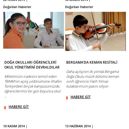
Doğa'dan Haberler
Doğa'dan Haberler
DOĞA OKULLARI ÖĞRENCİLERİ
BERGAMA'DA KEMAN RESİTALİ
OKUL YÖNETİMİNİ DEVRALDILAR
Daha açılışının ilk yılında Bergama
Milletimizin iradesini temsil eden
Doğa Okulu müzik bölümü keman
TBMM’nin açılış yıldönümüne ithafen
sınıfı öğrencisi Fatih Yılmaz
Türkiye’deki birçok kampüsümüzde,
kulaklarımızın pasını siliyor.
öğrencilerimiz bir gün boyunca okul
...
HABERE GİT
HABERE GİT
10 KASIM 2014 |
13 HAZİRAN 2014 |