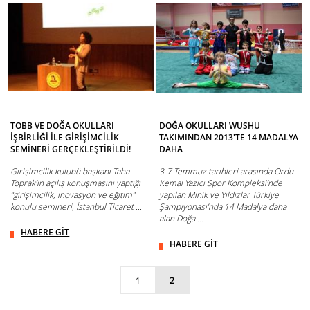
TOBB VE DOĞA OKULLARI
DOĞA OKULLARI WUSHU
İŞBİRLİĞİ İLE GİRİŞİMCİLİK
TAKIMINDAN 2013'TE 14 MADALYA
SEMİNERİ GERÇEKLEŞTİRİLDİ!
DAHA
Girişimcilik kulubü başkanı Taha
3-7 Temmuz tarihleri arasında Ordu
Toprak’ın açılış konuşmasını yaptığı
Kemal Yazıcı Spor Kompleksi’nde
“girişimcilik, inovasyon ve eğitim”
yapılan Minik ve Yıldızlar Türkiye
konulu semineri, İstanbul Ticaret ...
Şampiyonası’nda 14 Madalya daha
alan Doğa ...
HABERE GİT
HABERE GİT
1
2