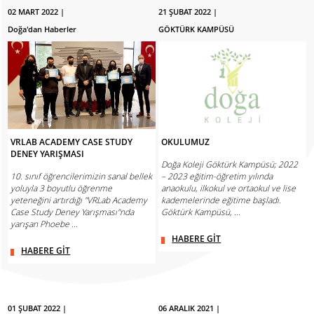
02 MART 2022 |
21 ŞUBAT 2022 |
Doğa'dan Haberler
GÖKTÜRK KAMPÜSÜ
VRLAB ACADEMY CASE STUDY
OKULUMUZ
DENEY YARIŞMASI
Doğa Koleji Göktürk Kampüsü; 2022
10. sınıf öğrencilerimizin sanal bellek
– 2023 eğitim-öğretim yılında
yoluyla 3 boyutlu öğrenme
anaokulu, ilkokul ve ortaokul ve lise
yeteneğini artırdığı "VRLab Academy
kademelerinde eğitime başladı.
Case Study Deney Yarışması"nda
Göktürk Kampüsü, ...
yarışan Phoebe ...
HABERE GİT
HABERE GİT
01 ŞUBAT 2022 |
06 ARALIK 2021 |