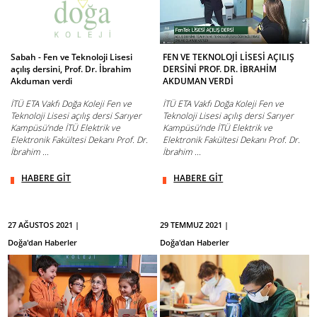
Sabah - Fen ve Teknoloji Lisesi
FEN VE TEKNOLOJİ LİSESİ AÇILIŞ
açılış dersini, Prof. Dr. İbrahim
DERSİNİ PROF. DR. İBRAHİM
Akduman verdi
AKDUMAN VERDİ
İTÜ ETA Vakfı Doğa Koleji Fen ve
İTÜ ETA Vakfı Doğa Koleji Fen ve
Teknoloji Lisesi açılış dersi Sarıyer
Teknoloji Lisesi açılış dersi Sarıyer
Kampüsü’nde İTÜ Elektrik ve
Kampüsü’nde İTÜ Elektrik ve
Elektronik Fakültesi Dekanı Prof. Dr.
Elektronik Fakültesi Dekanı Prof. Dr.
İbrahim ...
İbrahim ...
HABERE GİT
HABERE GİT
27 AĞUSTOS 2021 |
29 TEMMUZ 2021 |
Doğa'dan Haberler
Doğa'dan Haberler