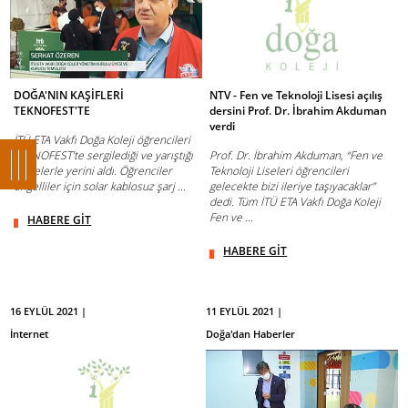
DOĞA'NIN KAŞİFLERİ
NTV - Fen ve Teknoloji Lisesi açılış
TEKNOFEST'TE
dersini Prof. Dr. İbrahim Akduman
verdi
İTÜ ETA Vakfı Doğa Koleji öğrencileri
TEKNOFEST’te sergilediği ve yarıştığı
Prof. Dr. İbrahim Akduman, “Fen ve
projelerle yerini aldı. Öğrenciler
Teknoloji Liseleri öğrencileri
engelliler için solar kablosuz şarj ...
gelecekte bizi ileriye taşıyacaklar”
dedi. Tüm İTÜ ETA Vakfı Doğa Koleji
Fen ve ...
HABERE GİT
HABERE GİT
16 EYLÜL 2021 |
11 EYLÜL 2021 |
İnternet
Doğa'dan Haberler