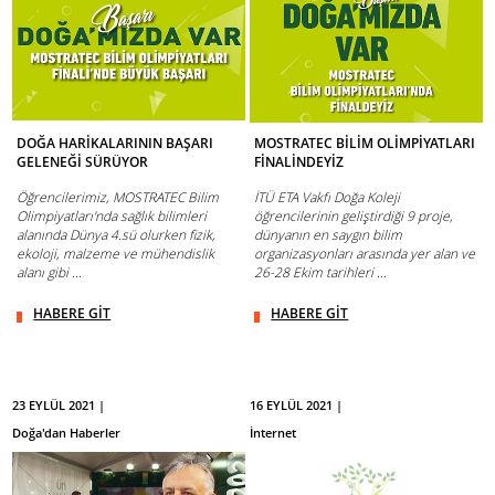
DOĞA HARİKALARININ BAŞARI
MOSTRATEC BİLİM OLİMPİYATLARI
GELENEĞİ SÜRÜYOR
FİNALİNDEYİZ
Öğrencilerimiz, MOSTRATEC Bilim
İTÜ ETA Vakfı Doğa Koleji
Olimpiyatları'nda sağlık bilimleri
öğrencilerinin geliştirdiği 9 proje,
alanında Dünya 4.sü olurken fizik,
dünyanın en saygın bilim
ekoloji, malzeme ve mühendislik
organizasyonları arasında yer alan ve
alanı gibi ...
26-28 Ekim tarihleri ...
HABERE GİT
HABERE GİT
23 EYLÜL 2021 |
16 EYLÜL 2021 |
Doğa'dan Haberler
İnternet