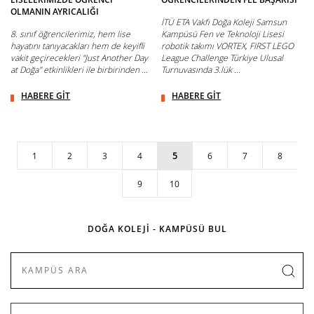
OLMANIN AYRICALIĞI
İTÜ ETA Vakfı Doğa Koleji Samsun
8. sınıf öğrencilerimiz, hem lise
Kampüsü Fen ve Teknoloji Lisesi
hayatını tanıyacakları hem de keyifli
robotik takımı VORTEX, FIRST LEGO
vakit geçirecekleri "Just Another Day
League Challenge Türkiye Ulusal
at Doğa" etkinlikleri ile birbirinden ...
Turnuvasında 3.lük ...
HABERE GİT
HABERE GİT
1
2
3
4
5
6
7
8
9
10
DOĞA KOLEJİ - KAMPÜSÜ BUL