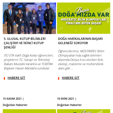
5. ULUSAL KUTUP BİLİMLERİ
DOĞA HARİKALARININ BAŞARI
ÇALIŞTAYI VE İKİNCİ KUTUP
GELENEĞİ SÜRÜYOR
ŞENLİĞİ
Öğrencilerimiz, MOSTRATEC Bilim
İTÜ ETA Vakfı Doğa Koleji öğrencileri,
Olimpiyatları'nda sağlık bilimleri
projelerini T.C. Sanayi ve Teknoloji
alanında Dünya 4.sü olurken fizik,
Bakanı Mustafa Varank’a ve TÜBİTAK
ekoloji, malzeme ve mühendislik
Başkanı Hasan Mandal’a sundular.
alanı gibi ...
HABERE GİT
HABERE GİT
15 KASIM 2021 |
10 EKİM 2021 |
Doğa'dan Haberler
Doğa'dan Haberler