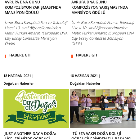
AVRUPA DNA GÜNÜ
AVRUPA DNA GÜNÜ
KOMPOZİSYON YARIŞMASI'NDA
KOMPOZİSYON YARIŞMASI'NDA
MANSİYON ÖDÜLÜ
MANSİYON ÖDÜLÜ
İzmir Buca Kampüsü Fen ve Teknoloji
İzmir Buca Kampüsü Fen ve Teknoloji
Lisesi 10. sınıf öğrencilerimizden
Lisesi 10. sınıf öğrencilerimizden
Metin Furkan Amarat, (European DNA
Metin Furkan Amarat, (European DNA
Day Essay Contest'te Mansiyon
Day Essay Contest'te Mansiyon
Ödülü ...
Ödülü ...
HABERE GİT
HABERE GİT
18 HAZİRAN 2021 |
18 HAZİRAN 2021 |
Doğa'dan Haberler
Doğa'dan Haberler
JUST ANOTHER DAY A DOĞA:
İTÜ ETA VAKFI DOĞA KOLEJİ
LİSELERİMİZDE ÖĞRENCİ
ÖĞRENCİLERİNDEN FLL BAŞARISI