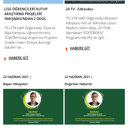
LİSE ÖĞRENCİLERİ KUTUP
24 TV - Editörden
ARAŞTIRMA PROJELERİ
İTÜ ETA Vakfı Doğa Koleji Bostancı
YARIŞMASI’NDAN 2 ÖDÜL
Kampüsü Fen ve Teknoloji Lisesi
İTÜ ETA Vakfı Doğa Koleji Tuzla ve
Müdürü Selen Altay, 24 TV'de
Biga Kampüsü öğrencilerimiz,
Yayınlanan "EDİTÖRDEN"
TÜBİTAK Kutup Araştırma Projeleri
Programında YKS ile ilgili ...
Finalleri'nden Türkiye İkinciliği
ödülleri ile ...
HABERE GİT
HABERE GİT
22 HAZİRAN 2021 |
22 HAZİRAN 2021 |
Başarı Hikayeleri
Doğa'dan Haberler