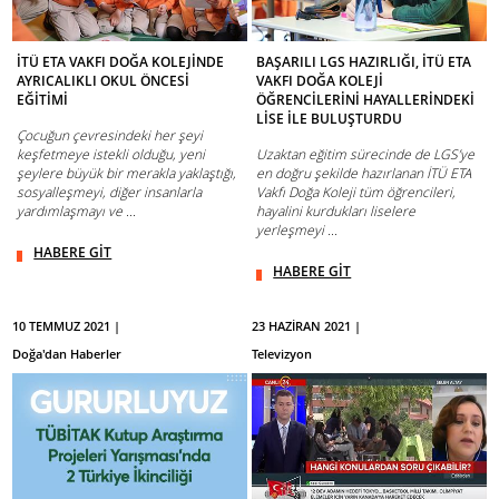
İTÜ ETA VAKFI DOĞA KOLEJİNDE
BAŞARILI LGS HAZIRLIĞI, İTÜ ETA
AYRICALIKLI OKUL ÖNCESİ
VAKFI DOĞA KOLEJİ
EĞİTİMİ
ÖĞRENCİLERİNİ HAYALLERİNDEKİ
LİSE İLE BULUŞTURDU
Çocuğun çevresindeki her şeyi
keşfetmeye istekli olduğu, yeni
Uzaktan eğitim sürecinde de LGS’ye
şeylere büyük bir merakla yaklaştığı,
en doğru şekilde hazırlanan İTÜ ETA
sosyalleşmeyi, diğer insanlarla
Vakfı Doğa Koleji tüm öğrencileri,
yardımlaşmayı ve ...
hayalini kurdukları liselere
yerleşmeyi ...
HABERE GİT
HABERE GİT
10 TEMMUZ 2021 |
23 HAZİRAN 2021 |
Doğa'dan Haberler
Televizyon