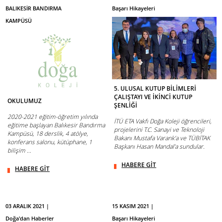
BALIKESİR BANDIRMA
Başarı Hikayeleri
KAMPÜSÜ
5. ULUSAL KUTUP BİLİMLERİ
ÇALIŞTAYI VE İKİNCİ KUTUP
OKULUMUZ
ŞENLİĞİ
2020-2021 eğitim-öğretim yılında
İTÜ ETA Vakfı Doğa Koleji öğrencileri,
eğitime başlayan Balıkesir Bandırma
projelerini T.C. Sanayi ve Teknoloji
Kampüsü, 18 derslik, 4 atölye,
Bakanı Mustafa Varank’a ve TÜBİTAK
konferans salonu, kütüphane, 1
Başkanı Hasan Mandal’a sundular.
bilişim ...
HABERE GİT
HABERE GİT
03 ARALIK 2021 |
15 KASIM 2021 |
Doğa'dan Haberler
Başarı Hikayeleri