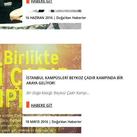
HABERE GİT
16 HAZİRAN 2016 | Doğa'dan Haberler
İSTANBUL KAMPÜSLERİ BEYKOZ ÇADIR KAMPINDA BİR
ARAYA GELİYOR!
Bir Doğa Klasiği; Beykoz Çadır Kampı...
HABERE GİT
18 MAYIS 2016 | Doğa'dan Haberler