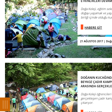
ETKİNLİKLERİ DEVAM
Doğa Koleji, eğitim se
doğayı yaşamak ve yaşa
birliği içinde olduğu ku
HABERE GİT
21 AĞUSTOS 2017 | Doğa
DOĞANIN KUCAĞIND
BEYKOZ ÇADIR KAMPI
ARASINDA GERÇEKLE
Doğa Koleji öğrenciler
gerçekleşen çadır kamp
çıkarıyor.