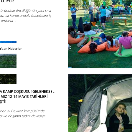
 EDİYOR
ktöründeki öncülüğünün yanı sıra
tmak konusundaki felsefesini iş
rumlarla ...
'dan Haberler
A KAMP COŞKUSU! GELENEKSEL
MIZ 12-14 MAYIS TARİHLERİ
ŞTİ!
i her yıl Beykoz kampüsünde
ı ile doğanın tadını doyasıya