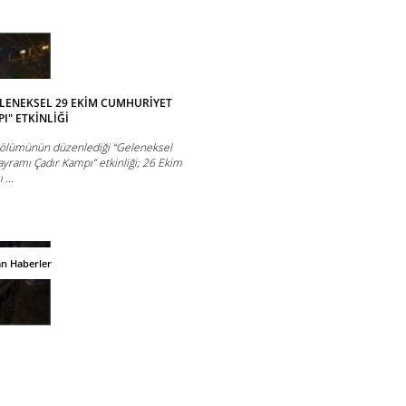
ELENEKSEL 29 EKİM CUMHURİYET
I" ETKİNLİĞİ
 bölümünün düzenlediği “Geleneksel
ramı Çadır Kampı” etkinliği; 26 Ekim
...
an Haberler