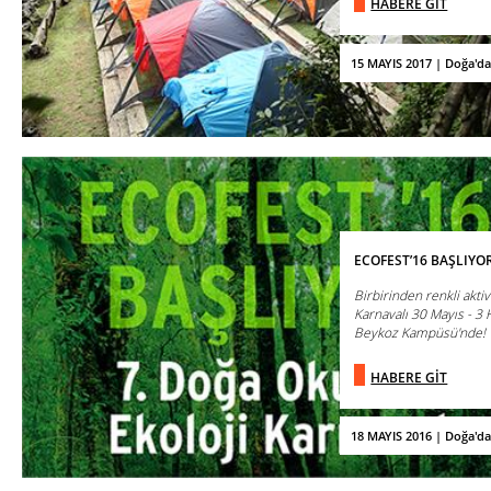
HABERE GİT
15 MAYIS 2017 | Doğa'd
ECOFEST’16 BAŞLIYOR
Birbirinden renkli aktiv
Karnavalı 30 Mayıs - 3 
Beykoz Kampüsü'nde!
HABERE GİT
18 MAYIS 2016 | Doğa'd