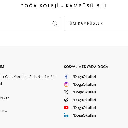
DOĞA KOLEJİ - KAMPÜSÜ BUL
ŞIM
SOSYAL MEDYADA DOĞA
lk Cad. Kardelen Sok. No: 4M / 1 -
/DogaOkullari
ul
/DogaOkullari
/DogaOkullari
k12.tr
/DogaOkullari
/DogaOkullari
ız...
/DogaOkullari