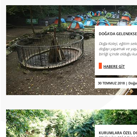
DOĞA'DA GELENEKSE
Doğa Koleji, eğitim se
doğayı yaşamak ve yaşa
birliği içinde olduğu ku
HABERE GİT
30 TEMMUZ 2018 | Doğa
KURUMLARA ÖZEL DO