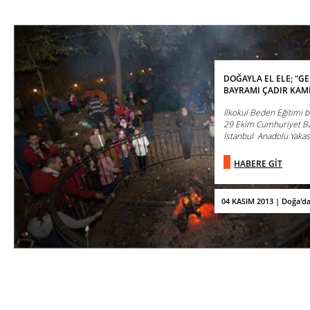
DOĞAYLA EL ELE; "G
BAYRAMI ÇADIR KAMP
İlkokul Beden Eğitimi
29 Ekim Cumhuriyet Bay
İstanbul Anadolu Yakası 
HABERE GİT
04 KASIM 2013 | Doğa'd