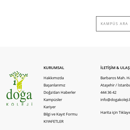
KURUMSAL
İLETİŞİM & ULA
Hakkımızda
Barbaros Mah. Ha
Başarılarımız
Ataşehir / İstanb
Doğa'dan Haberler
444 36 42
Kampüsler
info@dogakoleji.
Kariyer
Harita için Tıklayın
Bilgi ve Kayıt Formu
KIYAFETLER