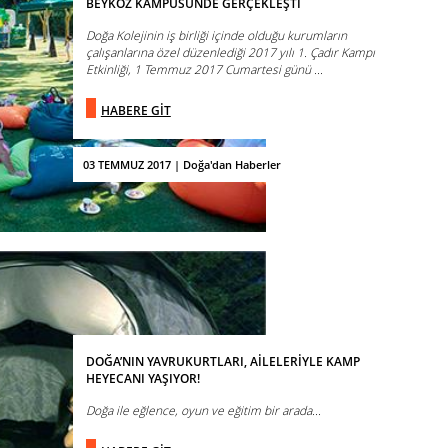
BEYKOZ KAMPÜSÜNDE GERÇEKLEŞTİ
Doğa Kolejinin iş birliği içinde olduğu kurumların
çalışanlarına özel düzenlediği 2017 yılı 1. Çadır Kampı
Etkinliği, 1 Temmuz 2017 Cumartesi günü ...
HABERE GİT
03 TEMMUZ 2017 | Doğa'dan Haberler
DOĞA’NIN YAVRUKURTLARI, AİLELERİYLE KAMP
HEYECANI YAŞIYOR!
Doğa ile eğlence, oyun ve eğitim bir arada...