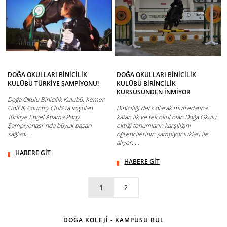
DOĞA OKULLARI BİNİCİLİK
DOĞA OKULLARI BİNİCİLİK
KULÜBÜ TÜRKİYE ŞAMPİYONU!
KULÜBÜ BİRİNCİLİK
KÜRSÜSÜNDEN İNMİYOR
Doğa Okulu Binicilik Kulübü, Kemer
Golf & Country Club’ ta koşulan
Biniciliği ders olarak müfredatına
Türkiye Engel Atlama Pony
katan ilk ve tek okul olan Doğa Okulu
Şampiyonası’ nda büyük başarı
ektiği tohumların karşılığını
sağladı...
öğrencilerinin şampiyonlukları ile
alıyor. ...
HABERE GİT
HABERE GİT
1
2
DOĞA KOLEJİ - KAMPÜSÜ BUL