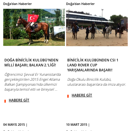
Doğa'dan Haberler
Doğa'dan Haberler
DOĞA BİNİCİLİK KULÜBÜ'NDEN
BİNİCİLİK KULÜBÜNDEN CSI 1
MİLLİ BAŞARI; BALKAN 2.'LİĞİ!
LAND ROVER CUP
YARIŞMALARINDA BAŞARI!
Öğrencimiz Şevval Er Yunanistan'da
gerçekleştirilen 2015 Engel Atlama
Doğa Okulu Binicilik Kulübü,
Balkan Şampiyonası'nda ülkemizi
uluslararası başarılara da imza atıyor.
başarıyla temsil etti ve bireysel ...
HABERE GİT
HABERE GİT
04 MAYIS 2015 |
10 MART 2015 |