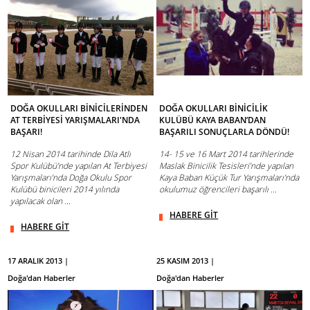
DOĞA OKULLARI BİNİCİLERİNDEN
DOĞA OKULLARI BİNİCİLİK
AT TERBİYESİ YARIŞMALARI'NDA
KULÜBÜ KAYA BABAN’DAN
BAŞARI!
BAŞARILI SONUÇLARLA DÖNDÜ!
12 Nisan 2014 tarihinde Dila Atlı
14- 15 ve 16 Mart 2014 tarihlerinde
Spor Kulübü’nde yapılan At Terbiyesi
Maslak Binicilik Tesisleri’nde yapılan
Yarışmaları’nda Doğa Okulu Spor
Kaya Baban Küçük Tur Yarışmaları’nda
Kulübü binicileri 2014 yılında
okulumuz öğrencileri başarılı ...
yapılacak olan ...
HABERE GİT
HABERE GİT
17 ARALIK 2013 |
25 KASIM 2013 |
Doğa'dan Haberler
Doğa'dan Haberler