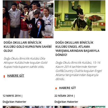
DOĞA OKULLARI BİNİCİLİK
DOĞA OKULLARI BİNİCİLİK
KULÜBÜ GOLD KUPASI’NIN SAHİBİ
KULÜBÜ ENGEL ATLAMA
OLDU!
YARIŞMALARINDAN BAŞARIYLA
DÖNDÜ!
Doğa Okulu Binicilik Kulübü Dila
Atlıspor Kulübü'nde koşulan Gold
Doğa Okulu Binicilik Kulübü, 15-16
Kupası’nda kupanın sahibi oldu.
Kasım 2014 tarihlerinde Kemer
Golf&Country Club'ta koşulan Engel
Atlama Yarışmalarından başarıyla
HABERE GİT
döndü.
HABERE GİT
12 MAYIS 2014 |
22 NİSAN 2014 |
Doğa'dan Haberler
Doğa'dan Haberler