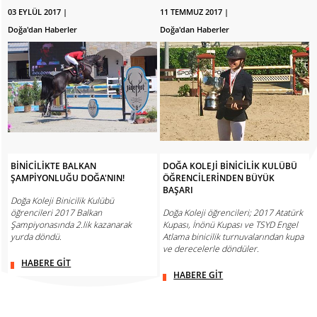
03 EYLÜL 2017 |
11 TEMMUZ 2017 |
Doğa'dan Haberler
Doğa'dan Haberler
BİNİCİLİKTE BALKAN
DOĞA KOLEJİ BİNİCİLİK KULÜBÜ
ŞAMPİYONLUĞU DOĞA'NIN!
ÖĞRENCİLERİNDEN BÜYÜK
BAŞARI
Doğa Koleji Binicilik Kulübü
öğrencileri 2017 Balkan
Doğa Koleji öğrencileri; 2017 Atatürk
Şampiyonasında 2.lik kazanarak
Kupası, İnönü Kupası ve TSYD Engel
yurda döndü.
Atlama binicilik turnuvalarından kupa
ve derecelerle döndüler.
HABERE GİT
HABERE GİT