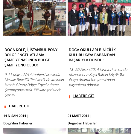
DOĞA KOLEJİ, İSTANBUL PONY
DOĞA OKULLARI BİNİCİLİK
BÖLGE ENGEL ATLAMA
KULÜBÜ KAYA BABAN’DAN
ŞAMPİYONASI’NDA BÖLGE
BAŞARIYLA DÖNDÜ!
ŞAMPİYONU OLDU!
18- 20 Nisan 2014 tarihleri arasında
9-11 Mayıs 2014 tarihleri arasında
düzenlenen Kaya Baban Küçük Tur
Maslak Binicilik Tesisleri’nde koşulan
Engel Atlama Yarışması’ndan
İstanbul Pony Bölge Engel Atlama
başarılarla döndük.
Şampiyonası’nda, PIII kategorisinde
Şevval ...
HABERE GİT
HABERE GİT
14 NİSAN 2014 |
21 MART 2014 |
Doğa'dan Haberler
Doğa'dan Haberler