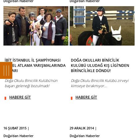
Doğa'dan Haberler
Doğa'dan Haberler
İBİT İSTANBUL İL ŞAMPİYONASI
DOĞA OKULLARI BİNİCİLİK
ENGEL ATLAMA YARIŞMALARINDA
KULÜBÜ ULUDAĞ KIŞ LİGİ’NDEN
BAŞARI
BİRİNCİLİKLE DÖNDÜ!
Doğa Okulu Binicilik Kulübü'nün
Doğa Okulu Binicilik Kulübü zirveyi
başarı geleneği bozulmadı!
kimseye bırakmıyor…
HABERE GİT
HABERE GİT
16 ŞUBAT 2015 |
29 ARALIK 2014 |
Doğa'dan Haberler
Doğa'dan Haberler