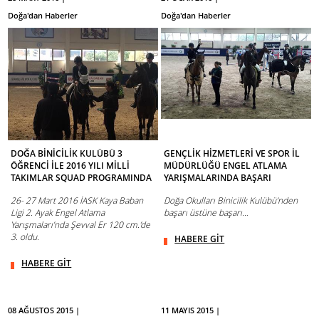
Doğa'dan Haberler
Doğa'dan Haberler
DOĞA BİNİCİLİK KULÜBÜ 3
GENÇLİK HİZMETLERİ VE SPOR İL
ÖĞRENCİ İLE 2016 YILI MİLLİ
MÜDÜRLÜĞÜ ENGEL ATLAMA
TAKIMLAR SQUAD PROGRAMINDA
YARIŞMALARINDA BAŞARI
26- 27 Mart 2016 İASK Kaya Baban
Doğa Okulları Binicilik Kulübü’nden
Ligi 2. Ayak Engel Atlama
başarı üstüne başarı…
Yarışmaları’nda Şevval Er 120 cm.’de
3. oldu.
HABERE GİT
HABERE GİT
08 AĞUSTOS 2015 |
11 MAYIS 2015 |