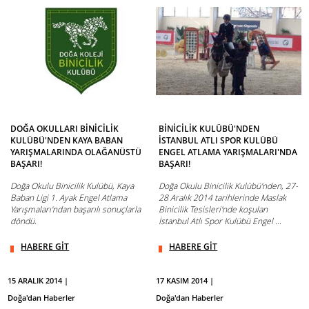
DOĞA OKULLARI BİNİCİLİK
BİNİCİLİK KULÜBÜ'NDEN
KULÜBÜ'NDEN KAYA BABAN
İSTANBUL ATLI SPOR KULÜBÜ
YARIŞMALARINDA OLAĞANÜSTÜ
ENGEL ATLAMA YARIŞMALARI'NDA
BAŞARI!
BAŞARI!
Doğa Okulu Binicilik Kulübü, Kaya
Doğa Okulu Binicilik Kulübü'nden, 27-
Baban Ligi 1. Ayak Engel Atlama
28 Aralık 2014 tarihlerinde Maslak
Yarışmaları'ndan başarılı sonuçlarla
Binicilik Tesisleri'nde koşulan
döndü.
İstanbul Atlı Spor Kulübü Engel ...
HABERE GİT
HABERE GİT
15 ARALIK 2014 |
17 KASIM 2014 |
Doğa'dan Haberler
Doğa'dan Haberler