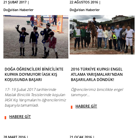
21 ŞUBAT 2017 |
22 AĞUSTOS 2016 |
Doğa'dan Haberler
Doğa'dan Haberler
DOĞA ÖĞRENCİLERİ BİNİCİLİKTE
2016 TÜRKİYE KUPASI ENGEL
KUPAYA DOYMUYOR! İASK KIŞ
ATLAMA YARIŞMALARI'NDAN
KOŞUSUNDA BAŞARI
BAŞARILARLA DÖNDÜK!
17- 19 Şubat 2017 tarihlerinde
Öğrencilerimiz binicilikte engel
Maslak Binicilik Tesislerinde koşulan
tanımıyor…
İASK Kış Yarışmaları'nı öğrencilerimiz
başarıyla tamamladı.
HABERE GİT
HABERE GİT
28 MART 2016 |
21 OCAK 2016 |