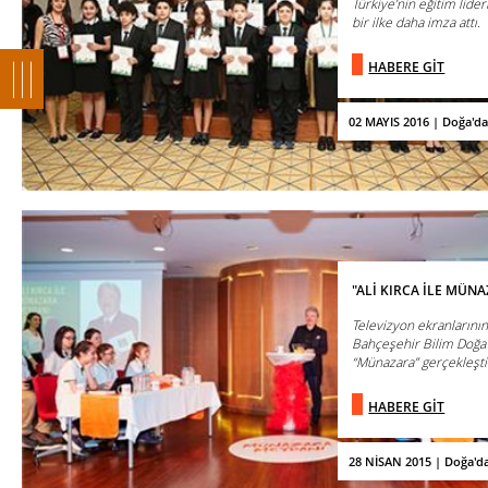
Türkiye’nin eğitim lider
bir ilke daha imza attı.
HABERE GİT
02 MAYIS 2016 | Doğa'd
"ALİ KIRCA İLE MÜN
Televizyon ekranlarının
Bahçeşehir Bilim Doğa O
“Münazara” gerçekleşti
HABERE GİT
28 NİSAN 2015 | Doğa'd