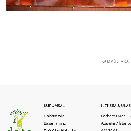
KURUMSAL
İLETİŞİM & ULA
Hakkımızda
Barbaros Mah. Ha
Başarılarımız
Ataşehir / İstanb
Doğa'dan Haberler
444 36 42