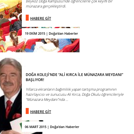
Beykoz Doğa Kampüsü’nde öğrencilerle çok keyifli bir
münazara gerçekleştirdi.
HABERE GİT
19 EKİM 2015 | Doğa'dan Haberler
DOĞA KOLEJİ'NDE “ALİ KIRCA İLE MÜNAZARA MEYDANI”
BAŞLIYOR!
Yıllarca ekranların bağımlılık yapan tartışma programının
hazırlayıcısı ve sunucusu Ali Kırca, Doğa Okulu öğrencileriyle
“Münazara Meydanı”nda ...
HABERE GİT
06 MART 2015 | Doğa'dan Haberler