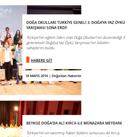
DOĞA OKULLARI TÜRKİYE GENELİ 3. DOĞA’YA YAZ ÖYKÜ
YARIŞMASI SONA ERDİ!
Türkiye’nin eğitim lideri olan Doğa Okulları’nın düzenlediği 3.
geleneksel Doğa’ya Yaz Öykü Yarışması’nın ödülleri
sahiplerini buldu.
HABERE GİT
18 MAYIS 2016 | Doğa'dan Haberler
BEYKOZ DOĞA'DA ALİ KIRCA iLE MÜNAZARA MEYDANI
Türkiye’nin en tanınmış haber bülteni sunucusu Ali Kırca,