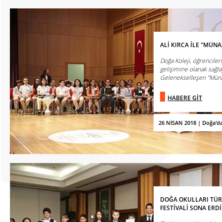
ALİ KIRCA İLE "MÜN
Doğa Koleji, öğrenciler
gelişimine olanak sağl
Gelenekselleşen "Münaz
HABERE GİT
26 NİSAN 2018 | Doğa'd
DOĞA OKULLARI TÜRK
FESTİVALİ SONA ERDİ