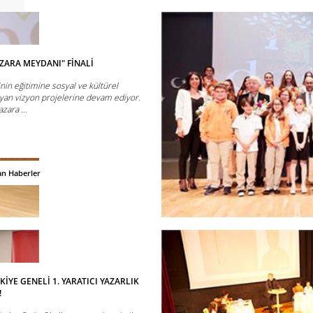
AZARA MEYDANI" FİNALİ
inin eğitimine sosyal ve kültürel
ayan vizyon projelerine devam ediyor.
ara ...
an Haberler
İYE GENELİ 1. YARATICI YAZARLIK
!