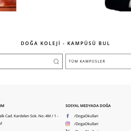
DOĞA KOLEJİ - KAMPÜSÜ BUL
ŞIM
SOSYAL MEDYADA DOĞA
lk Cad. Kardelen Sok. No: 4M / 1 -
/DogaOkullari
ul
/DogaOkullari