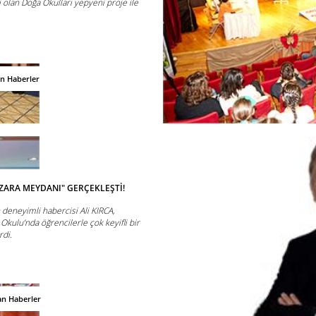
i olan Doğa Okulları yepyeni proje ile
an Haberler
AZARA MEYDANI" GERÇEKLEŞTİ!
 deneyimli habercisi Ali KIRCA,
kulu’nda öğrencilerle çok keyifli bir
rdi.
an Haberler