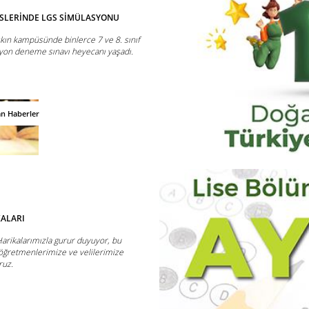
SLERİNDE LGS SİMÜLASYONU
şkın kampüsünde binlerce 7 ve 8. sınıf
syon deneme sınavı heyecanı yaşadı.
an Haberler
KALARI
Harikalarımızla gurur duyuyor, bu
öğretmenlerimize ve velilerimize
ruz.