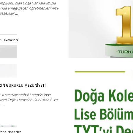
ampiyonu olan Doğa Harikalarımızla
arıda emeği geçen öğretmenlerimize
teşekkür ...
ı Hikayeleri
MIZIN GURURLU MEZUNİYETİ
itesi santralistanbul Kampüsünde
ksel 'Doğa Harikaları Günü'nde 8. ve
...
'dan Haberler