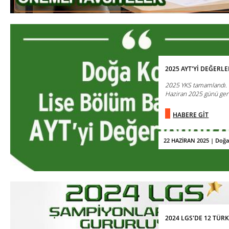
2025 AYT'Yİ DEĞERL
2025 YKS tamamlandı. D
Haziran 2025 günü gerç
HABERE GİT
22 HAZİRAN 2025 | Doğa
2024 LGS'DE 12 TÜRK