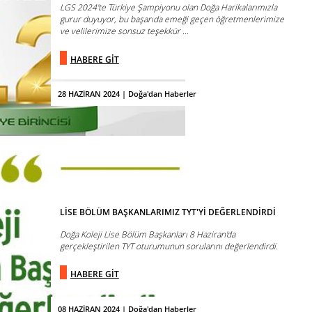
LGS 2024'te Türkiye Şampiyonu olan Doğa Harikalarımızla
gurur duyuyor, bu başarıda emeği geçen öğretmenlerimize
ve velilerimize sonsuz teşekkür ...
HABERE GİT
28 HAZİRAN 2024 | Doğa'dan Haberler
LİSE BÖLÜM BAŞKANLARIMIZ TYT'Yİ DEĞERLENDİRDİ
Doğa Koleji Lise Bölüm Başkanları 8 Haziran'da
gerçekleştirilen TYT oturumunun sorularını değerlendirdi.
HABERE GİT
08 HAZİRAN 2024 | Doğa'dan Haberler