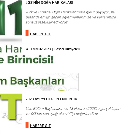
LGS'NİN DOĞA HARİKALARI
Türkiye Birincisi Doğa Harikalarımızla gurur duyuyor, bu
başarıda emeği geçen öğretmenlerimize ve velilerimize
sonsuz teşekkür ediyoruz.
HABERE GİT
04 TEMMUZ 2023 | Başarı Hikayeleri
2023 AYT'Yİ DEĞERLENDİRDİK
Lise Bölüm Başkanlarımız, 18 Haziran 2023'te gerçekleşen
ve YKS'nin son ayağı olan AYT'yi değerlendirdi.
HABERE GİT