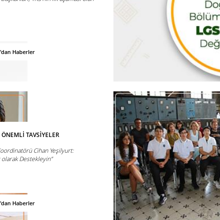
'dan Haberler
 ÖNEMLİ TAVSİYELER
oordinatörü Cihan Yeşilyurt:
 olarak Destekleyin”
'dan Haberler