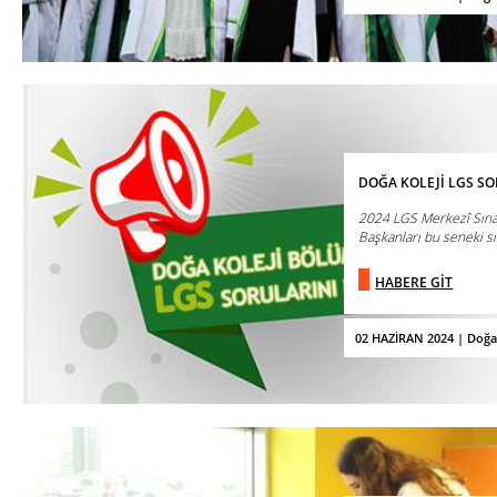
DOĞA KOLEJİ LGS S
2024 LGS Merkezî Sına
Başkanları bu seneki sı
HABERE GİT
02 HAZİRAN 2024 | Doğa