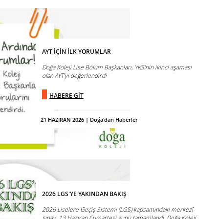
AYT İÇİN İLK YORUMLAR
Doğa Koleji Lise Bölüm Başkanları, YKS’nin ikinci aşaması
olan AYT’yi değerlendirdi
HABERE GİT
21 HAZİRAN 2026 | Doğa'dan Haberler
2026 LGS'YE YAKINDAN BAKIŞ
2026 Liselere Geçiş Sistemi (LGS) kapsamındaki merkezî
sınav, 13 Haziran Cumartesi günü tamamlandı. Doğa Koleji