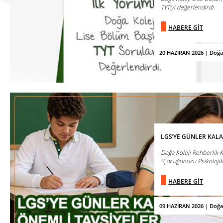
TYT’yi değerlendirdi.
HABERE GİT
20 HAZİRAN 2026 | Doğa
LGS’YE GÜNLER KALA
Doğa Koleji Rehberlik K
“Çocuğunuzu Psikolojik
HABERE GİT
09 HAZİRAN 2026 | Doğa