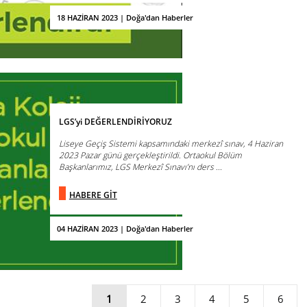
18 HAZİRAN 2023 | Doğa'dan Haberler
LGS’yi DEĞERLENDİRİYORUZ
Liseye Geçiş Sistemi kapsamındaki merkezî sınav, 4 Haziran
2023 Pazar günü gerçekleştirildi. Ortaokul Bölüm
Başkanlarımız, LGS Merkezî Sınavı’nı ders ...
HABERE GİT
04 HAZİRAN 2023 | Doğa'dan Haberler
1
2
3
4
5
6