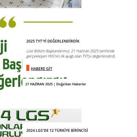
2025 TYT'Yİ DEĞERLENDİRDİK
Lise Bölüm Başkanlarımız, 21 Haziran 2025 tarihinde
gerçekleşen YKS'nin ilk ayağı olan TYT'yi değerlendirdi.
HABERE GİT
21 HAZİRAN 2025 | Doğa'dan Haberler
2024 LGS'DE 12 TÜRKİYE BİRİNCİSİ