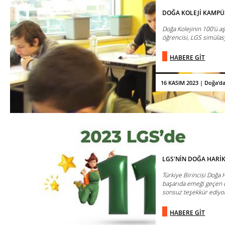
DOĞA KOLEJİ KAMPÜ
Doğa Kolejinin 100’ü a
öğrencisi, LGS simüla
HABERE GİT
16 KASIM 2023 | Doğa'd
LGS'NİN DOĞA HARİ
Türkiye Birincisi Doğa 
başarıda emeği geçen 
sonsuz teşekkür ediyo
HABERE GİT