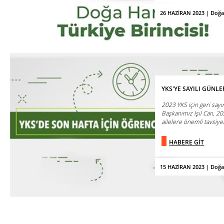
26 HAZİRAN 2023 | Doğa
YKS'YE SAYILI GÜNL
2023 YKS için geri say
Başkanımız Işıl Can, 20
ailelere önemli tavsiyel
HABERE GİT
15 HAZİRAN 2023 | Doğa