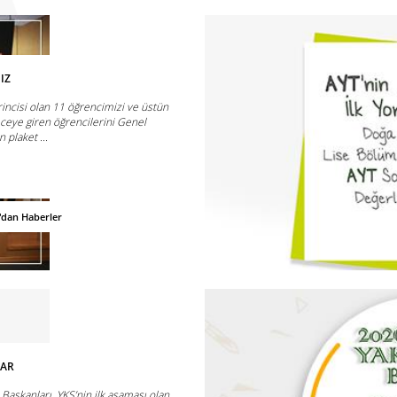
IZ
rincisi olan 11 öğrencimizi ve üstün
ceye giren öğrencilerini Genel
plaket ...
'dan Haberler
LAR
Başkanları, YKS’nin ilk aşaması olan