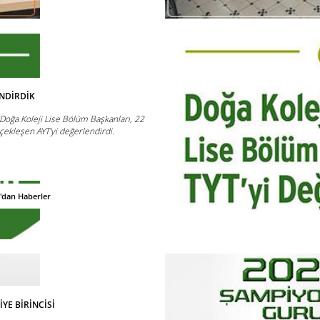
ENDİRDİK
oğa Koleji Lise Bölüm Başkanları, 22
ekleşen AYT'yi değerlendirdi.
'dan Haberler
İYE BİRİNCİSİ