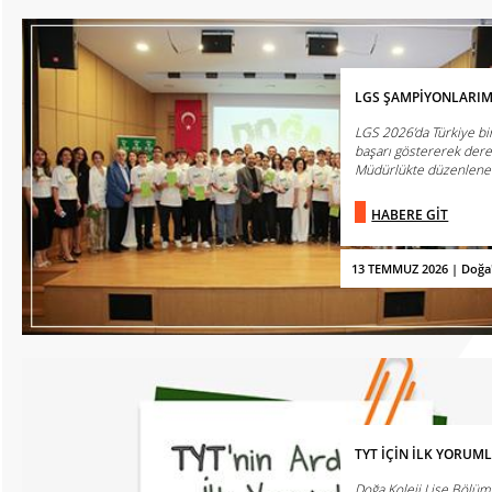
LGS ŞAMPİYONLARIM
LGS 2026’da Türkiye bi
başarı göstererek dere
Müdürlükte düzenlenen 
HABERE GİT
13 TEMMUZ 2026 | Doğa
TYT İÇİN İLK YORUM
Doğa Koleji Lise Bölüm 