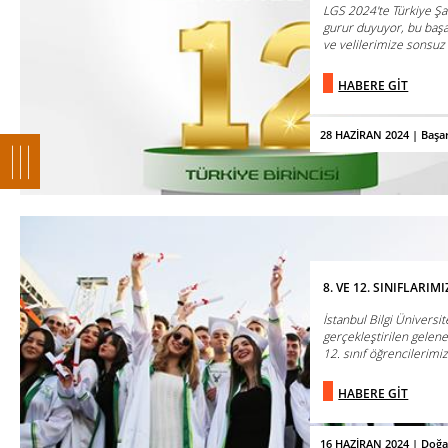
LGS 2024'te Türkiye Ş
gurur duyuyor, bu baş
ve velilerimize sonsuz 
HABERE GİT
28 HAZİRAN 2024 | Başar
8. VE 12. SINIFLARI
İstanbul Bilgi Ünivers
gerçekleştirilen gelene
12. sınıf öğrencilerimiz 
HABERE GİT
16 HAZİRAN 2024 | Doğa