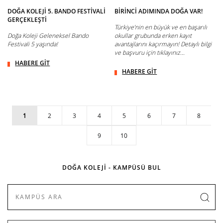
DOĞA KOLEJİ 5. BANDO FESTİVALİ
BİRİNCİ ADIMINDA DOĞA VAR!
GERÇEKLEŞTİ
Türkiye’nin en büyük ve en başarılı
Doğa Koleji Geleneksel Bando
okullar grubunda erken kayıt
Festivali 5 yaşında!
avantajlarını kaçırmayın! Detaylı bilgi
ve başvuru için tıklayınız...
HABERE GİT
HABERE GİT
1
2
3
4
5
6
7
8
9
10
DOĞA KOLEJİ - KAMPÜSÜ BUL