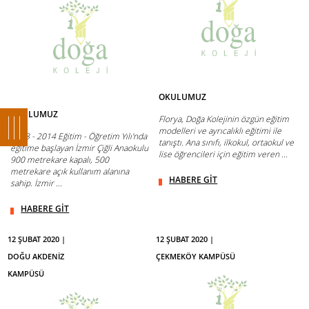
OKULUMUZ
OKULUMUZ
Florya, Doğa Kolejinin özgün eğitim
modelleri ve ayrıcalıklı eğitimi ile
2013 - 2014 Eğitim - Öğretim Yılı'nda
tanıştı. Ana sınıfı, ilkokul, ortaokul ve
eğitime başlayan İzmir Çiğli Anaokulu
lise öğrencileri için eğitim veren ...
900 metrekare kapalı, 500
metrekare açık kullanım alanına
HABERE GİT
sahip. İzmir ...
HABERE GİT
12 ŞUBAT 2020 |
12 ŞUBAT 2020 |
DOĞU AKDENİZ
ÇEKMEKÖY KAMPÜSÜ
KAMPÜSÜ