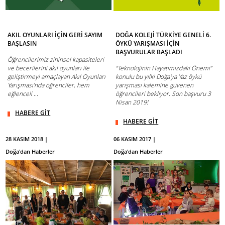
AKIL OYUNLARI İÇİN GERİ SAYIM
DOĞA KOLEJİ TÜRKİYE GENELİ 6.
BAŞLASIN
ÖYKÜ YARIŞMASI İÇİN
BAŞVURULAR BAŞLADI
Öğrencilerimiz zihinsel kapasiteleri
ve becerilerini akıl oyunları ile
“Teknolojinin Hayatımızdaki Önemi”
geliştirmeyi amaçlayan Akıl Oyunları
konulu bu yılki Doğa'ya Yaz öykü
Yarışması’nda öğrenciler, hem
yarışması kalemine güvenen
eğlenceli ...
öğrencileri bekliyor. Son başvuru 3
Nisan 2019!
HABERE GİT
HABERE GİT
28 KASIM 2018 |
06 KASIM 2017 |
Doğa'dan Haberler
Doğa'dan Haberler