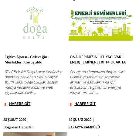
Eğitim Ajansı - Geleceğin
ONA HEPİMİZİN İHTİYACI VAR!
Meslekleri Konuşuldu
ENERJİ EMİNERLERİ 14 OCAK'TA
İTÜ ETA Vakfı Doğa Koleji tarafından
Enerji; ona hepimizin ihtiyacı var!
online düzenlenen t-MBA Digital
Günlük yaşantımızın sorunsuz
Youth Talks, Doğa Okulları sosyal
akması ve eşit kalkınma için
medya hesaplarından ve web
erişilebilir ve güvenilir enerjiye
sayfasından canlı ...
ihtiyacımız var. ...
HABERE GİT
HABERE GİT
28 ŞUBAT 2020 |
12 ŞUBAT 2020 |
Doğa'dan Haberler
SAKARYA KAMPÜSÜ