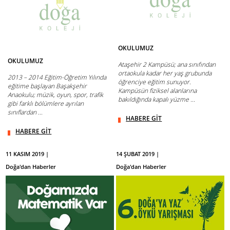
OKULUMUZ
OKULUMUZ
Ataşehir 2 Kampüsü; ana sınıfından
ortaokula kadar her yaş grubunda
2013 – 2014 Eğitim-Öğretim Yılında
öğrenciye eğitim sunuyor.
eğitime başlayan Başakşehir
Kampüsün fiziksel alanlarına
Anaokulu; müzik, oyun, spor, trafik
bakıldığında kapalı yüzme ...
gibi farklı bölümlere ayrılan
sınıflardan ...
HABERE GİT
HABERE GİT
11 KASIM 2019 |
14 ŞUBAT 2019 |
Doğa'dan Haberler
Doğa'dan Haberler