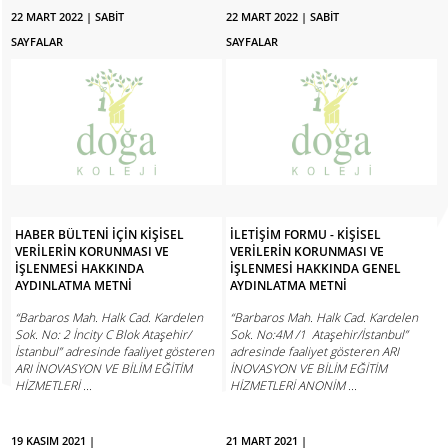
22 MART 2022 | SABİT
22 MART 2022 | SABİT
SAYFALAR
SAYFALAR
HABER BÜLTENİ İÇİN KİŞİSEL
İLETİŞİM FORMU - KİŞİSEL
VERİLERİN KORUNMASI VE
VERİLERİN KORUNMASI VE
İŞLENMESİ HAKKINDA
İŞLENMESİ HAKKINDA GENEL
AYDINLATMA METNİ
AYDINLATMA METNİ
“Barbaros Mah. Halk Cad. Kardelen
“Barbaros Mah. Halk Cad. Kardelen
Sok. No: 2 İncity C Blok Ataşehir/
Sok. No:4M /1 Ataşehir/İstanbul”
İstanbul” adresinde faaliyet gösteren
adresinde faaliyet gösteren ARI
ARI İNOVASYON VE BİLİM EĞİTİM
İNOVASYON VE BİLİM EĞİTİM
HİZMETLERİ ...
HİZMETLERİ ANONİM ...
HABERE GİT
HABERE GİT
19 KASIM 2021 |
21 MART 2021 |