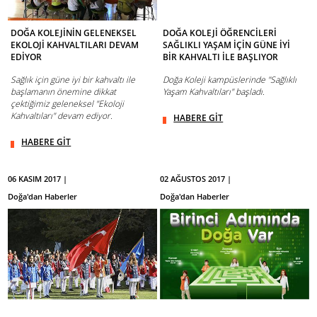
DOĞA KOLEJİNİN GELENEKSEL
DOĞA KOLEJİ ÖĞRENCİLERİ
EKOLOJİ KAHVALTILARI DEVAM
SAĞLIKLI YAŞAM İÇİN GÜNE İYİ
EDİYOR
BİR KAHVALTI İLE BAŞLIYOR
Sağlık için güne iyi bir kahvaltı ile
Doğa Koleji kampüslerinde "Sağlıklı
başlamanın önemine dikkat
Yaşam Kahvaltıları" başladı.
çektiğimiz geleneksel "Ekoloji
Kahvaltıları" devam ediyor.
HABERE GİT
HABERE GİT
06 KASIM 2017 |
02 AĞUSTOS 2017 |
Doğa'dan Haberler
Doğa'dan Haberler