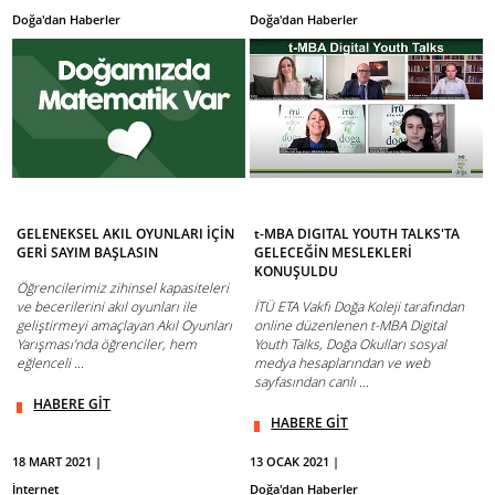
Doğa'dan Haberler
Doğa'dan Haberler
GELENEKSEL AKIL OYUNLARI İÇİN
t-MBA DIGITAL YOUTH TALKS'TA
GERİ SAYIM BAŞLASIN
GELECEĞİN MESLEKLERİ
KONUŞULDU
Öğrencilerimiz zihinsel kapasiteleri
ve becerilerini akıl oyunları ile
İTÜ ETA Vakfı Doğa Koleji tarafından
geliştirmeyi amaçlayan Akıl Oyunları
online düzenlenen t-MBA Digital
Yarışması’nda öğrenciler, hem
Youth Talks, Doğa Okulları sosyal
eğlenceli ...
medya hesaplarından ve web
sayfasından canlı ...
HABERE GİT
HABERE GİT
18 MART 2021 |
13 OCAK 2021 |
İnternet
Doğa'dan Haberler