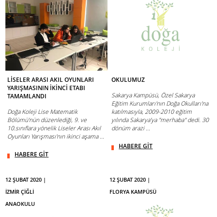
LİSELER ARASI AKIL OYUNLARI
OKULUMUZ
YARIŞMASININ İKİNCİ ETABI
Sakarya Kampüsü, Özel Sakarya
TAMAMLANDI
Eğitim Kurumları'nın Doğa Okulları'na
Doğa Koleji Lise Matematik
katılmasıyla, 2009-2010 eğitim
Bölümü'nün düzenlediği, 9. ve
yılında Sakarya’ya "merhaba" dedi. 30
10.sınıflara yönelik Liseler Arası Akıl
dönüm arazi ...
Oyunları Yarışması'nın ikinci aşama ...
HABERE GİT
HABERE GİT
12 ŞUBAT 2020 |
12 ŞUBAT 2020 |
İZMİR ÇİĞLİ
FLORYA KAMPÜSÜ
ANAOKULU