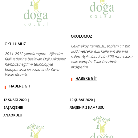
OKULUMUZ
OKULUMUZ
Çekmeköy Kampüsü, toplam 11 bin
500 metrekarelik kullanım alanına
2011-2012 yılında eğitim - öğretim
sahip. Açık alanı 2 bin 500 metrekare
faaliyetlerine başlayan Doğu Akdeniz
olan kampüs 7 kat üzerinde
Kampüsü eğitimi teknolojiyle
ilköğretim ...
buluşturarak kısa zamanda Yavru
Vatan Kıbrıs'ın ...
HABERE GİT
HABERE GİT
12 ŞUBAT 2020 |
12 ŞUBAT 2020 |
BAŞAKŞEHİR
ATAŞEHİR 2 KAMPÜSÜ
ANAOKULU