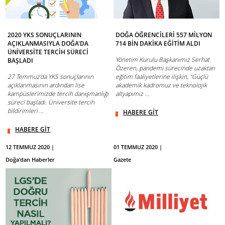
2020 YKS SONUÇLARININ
DOĞA ÖĞRENCİLERİ 557 MİLYON
AÇIKLANMASIYLA DOĞA'DA
714 BİN DAKİKA EĞİTİM ALDI
ÜNİVERSİTE TERCİH SÜRECİ
Yönetim Kurulu Başkanımız Serhat
BAŞLADI
Özeren, pandemi sürecinde uzaktan
27 Temmuz’da YKS sonuçlarının
eğitim faaliyetlerine ilişkin, “Güçlü
açıklanmasının ardından lise
akademik kadromuz ve teknolojik
kampüslerimizde tercih danışmanlığı
altyapımız ...
süreci başladı. Üniversite tercih
bildirimleri ...
HABERE GİT
HABERE GİT
12 TEMMUZ 2020 |
01 TEMMUZ 2020 |
Doğa'dan Haberler
Gazete