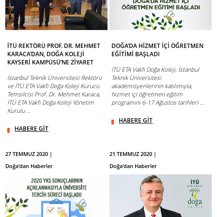
İTÜ REKTÖRÜ PROF. DR. MEHMET
DOĞA’DA HİZMET İÇİ ÖĞRETMEN
KARACA’DAN, DOĞA KOLEJİ
EĞİTİMİ BAŞLADI
KAYSERİ KAMPÜSÜ’NE ZİYARET
İTÜ ETA Vakfı Doğa Koleji, İstanbul
İstanbul Teknik Üniversitesi Rektörü
Teknik Üniversitesi
ve İTÜ ETA Vakfı Doğa Koleji Kurucu
akademisyenlerinin katılımıyla,
Temsilcisi Prof. Dr. Mehmet Karaca,
hizmet içi öğretmen eğitim
İTÜ ETA Vakfı Doğa Koleji Yönetim
programını 6-17 Ağustos tarihleri ...
Kurulu ...
HABERE GİT
HABERE GİT
27 TEMMUZ 2020 |
21 TEMMUZ 2020 |
Doğa'dan Haberler
Doğa'dan Haberler