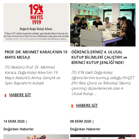
PROF. DR. MEHMET KARACA'NIN 19
ÖĞRENCİLERİMİZ 4. ULUSAL
MAYIS MESAJI
KUTUP BİLİMLERİ ÇALIŞTAYI ve
BİRİNCİ KUTUP ŞENLİĞİ'NDE!
İTÜ Rektörü Prof. Dr. Mehmet
Karaca, Doğa Koleji Ailesi'nin 19
İTÜ ETA Vakfı Doğa Koleji
Mayıs Atatürk'ü Anma, Gençlik ve
öğrencilerinin kurmuş olduğu PiriÇET
Spor Bayramı'nı kutladı.
(Piri Reis Çevre ve Teknoloji Takımı),
çevrimiçi düzenlenecek olan 4.
Ulusal Kutup ...
HABERE GİT
HABERE GİT
14 EKİM 2020 |
08 EKİM 2020 |
Doğa'dan Haberler
Doğa'dan Haberler