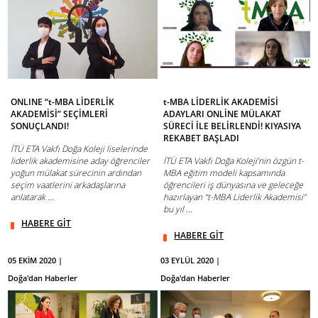
ONLINE “t-MBA LİDERLİK
t-MBA LİDERLİK AKADEMİSİ
AKADEMİSİ” SEÇİMLERİ
ADAYLARI ONLİNE MÜLAKAT
SONUÇLANDI!
SÜRECİ İLE BELİRLENDİ! KIYASIYA
REKABET BAŞLADI
İTÜ ETA Vakfı Doğa Koleji liselerinde
liderlik akademisine aday öğrenciler
İTÜ ETA Vakfı Doğa Koleji’nin özgün t-
yoğun mülakat sürecinin ardından
MBA eğitim modeli kapsamında
seçim vaatlerini arkadaşlarına
öğrencileri iş dünyasına ve geleceğe
anlatarak ...
hazırlayan “t-MBA Liderlik Akademisi”
bu yıl ...
HABERE GİT
HABERE GİT
05 EKİM 2020 |
03 EYLÜL 2020 |
Doğa'dan Haberler
Doğa'dan Haberler