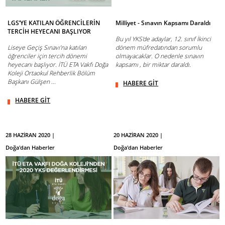
LGS’YE KATILAN ÖĞRENCİLERİN
Milliyet - Sınavın Kapsamı Daraldı
TERCİH HEYECANI BAŞLIYOR
Bu yıl YKS'de adaylar, 12. sınıf İkinci
Liseye Geçiş Sınavı’na katılan
dönem müfredatından sorumlu
öğrenciler için tercih dönemi
olmayacaklar. O nedenle sınavın
heyecanı başlıyor. İTÜ ETA Vakfı Doğa
kapsamı , bir miktar daraldı.
Koleji Ortaokul Rehberlik Bölüm
Başkanı Gülşen ...
HABERE GİT
HABERE GİT
28 HAZİRAN 2020 |
20 HAZİRAN 2020 |
Doğa'dan Haberler
Doğa'dan Haberler