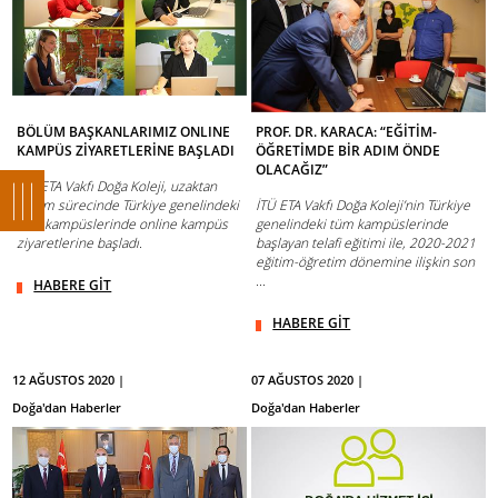
BÖLÜM BAŞKANLARIMIZ ONLINE
PROF. DR. KARACA: “EĞİTİM-
KAMPÜS ZİYARETLERİNE BAŞLADI
ÖĞRETİMDE BİR ADIM ÖNDE
OLACAĞIZ”
İTÜ ETA Vakfı Doğa Koleji, uzaktan
eğitim sürecinde Türkiye genelindeki
İTÜ ETA Vakfı Doğa Koleji’nin Türkiye
tüm kampüslerinde online kampüs
genelindeki tüm kampüslerinde
ziyaretlerine başladı.
başlayan telafi eğitimi ile, 2020-2021
eğitim-öğretim dönemine ilişkin son
...
HABERE GİT
HABERE GİT
12 AĞUSTOS 2020 |
07 AĞUSTOS 2020 |
Doğa'dan Haberler
Doğa'dan Haberler