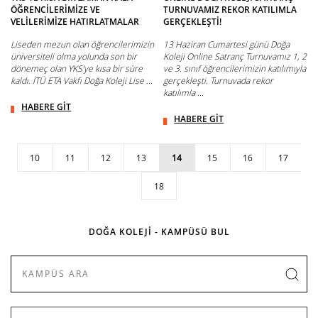
ÖĞRENCİLERİMİZE VE
TURNUVAMIZ REKOR KATILIMLA
VELİLERİMİZE HATIRLATMALAR
GERÇEKLEŞTİ!
Liseden mezun olan öğrencilerimizin
13 Haziran Cumartesi günü Doğa
üniversiteli olma yolunda son bir
Koleji Online Satranç Turnuvamız 1, 2
dönemeç olan YKS’ye kısa bir süre
ve 3. sınıf öğrencilerimizin katılımıyla
kaldı. İTÜ ETA Vakfı Doğa Koleji Lise ...
gerçekleşti. Turnuvada rekor
katılımla ...
HABERE GİT
HABERE GİT
10
11
12
13
14
15
16
17
18
DOĞA KOLEJİ - KAMPÜSÜ BUL