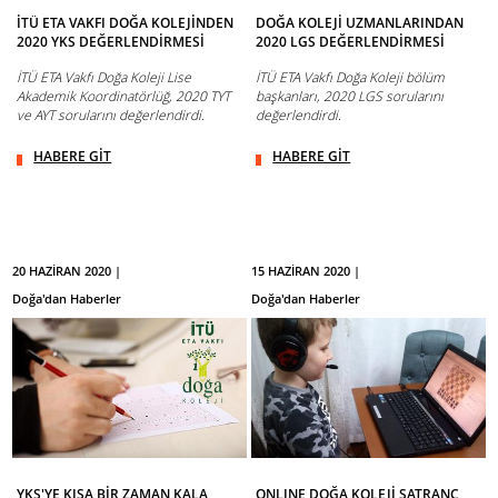
İTÜ ETA VAKFI DOĞA KOLEJİNDEN
DOĞA KOLEJİ UZMANLARINDAN
2020 YKS DEĞERLENDİRMESİ
2020 LGS DEĞERLENDİRMESİ
İTÜ ETA Vakfı Doğa Koleji Lise
İTÜ ETA Vakfı Doğa Koleji bölüm
Akademik Koordinatörlüğ, 2020 TYT
başkanları, 2020 LGS sorularını
ve AYT sorularını değerlendirdi.
değerlendirdi.
HABERE GİT
HABERE GİT
20 HAZİRAN 2020 |
15 HAZİRAN 2020 |
Doğa'dan Haberler
Doğa'dan Haberler
YKS'YE KISA BİR ZAMAN KALA
ONLINE DOĞA KOLEJİ SATRANÇ