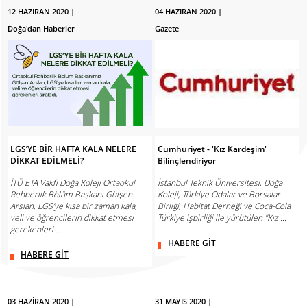
12 HAZİRAN 2020 |
04 HAZİRAN 2020 |
Doğa'dan Haberler
Gazete
LGS’YE BİR HAFTA KALA NELERE
Cumhuriyet - 'Kız Kardeşim'
DİKKAT EDİLMELİ?
Bilinçlendiriyor
İTÜ ETA Vakfı Doğa Koleji Ortaokul
İstanbul Teknik Üniversitesi, Doğa
Rehberlik Bölüm Başkanı Gülşen
Koleji, Türkiye Odalar ve Borsalar
Arslan, LGS’ye kısa bir zaman kala,
Birliği, Habitat Derneği ve Coca-Cola
veli ve öğrencilerin dikkat etmesi
Türkiye işbirliği ile yürütülen "Kız ...
gerekenleri ...
HABERE GİT
HABERE GİT
03 HAZİRAN 2020 |
31 MAYIS 2020 |