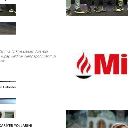
rımız Türkiye Liseler Voleybol
 kupayı kaldırdı. Genç sporcularımızı
ik ...
an Haberler
KARİYER YOLLARINI