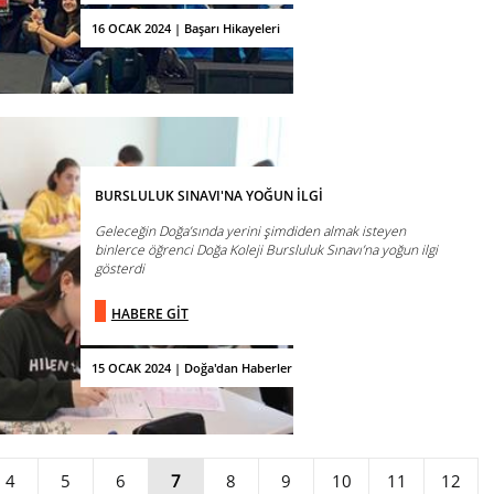
16 OCAK 2024 | Başarı Hikayeleri
BURSLULUK SINAVI'NA YOĞUN İLGİ
Geleceğin Doğa’sında yerini şimdiden almak isteyen
binlerce öğrenci Doğa Koleji Bursluluk Sınavı’na yoğun ilgi
gösterdi
HABERE GİT
15 OCAK 2024 | Doğa'dan Haberler
4
5
6
7
8
9
10
11
12