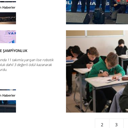
n Haberler
TE ŞAMPİYONLUK
nda 11 takımla yarışan lise robotik
luk dahil 3 değerli ödül kazanarak
urdu.
n Haberler
2
3