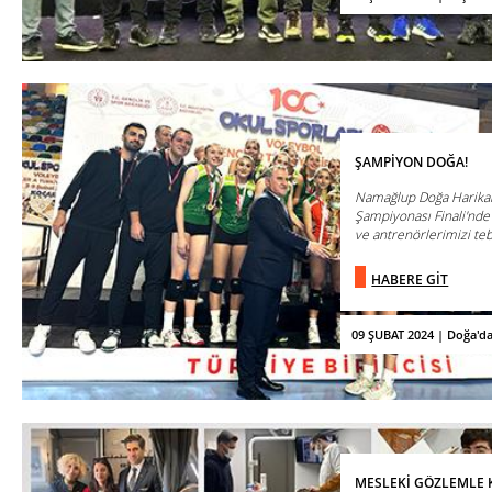
ŞAMPİYON DOĞA!
Namağlup Doğa Harikala
Şampiyonası Finali'nde
ve antrenörlerimizi tebr
HABERE GİT
09 ŞUBAT 2024 | Doğa'd
MESLEKİ GÖZLEMLE 