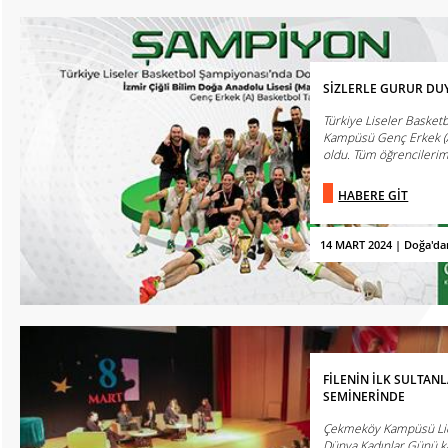
SİZLERLE GURUR DU
Türkiye Liseler Basket
Kampüsü Genç Erkek (
oldu. Tüm öğrencilerimiz
HABERE GİT
14 MART 2024 | Doğa'da
FİLENİN İLK SULTA
SEMİNERİNDE
Çekmeköy Kampüsü Lide
Dünya Kadınlar Günü k