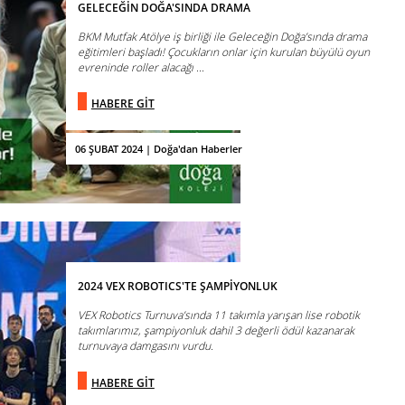
GELECEĞİN DOĞA'SINDA DRAMA
BKM Mutfak Atölye iş birliği ile Geleceğin Doğa’sında drama
eğitimleri başladı! Çocukların onlar için kurulan büyülü oyun
evreninde roller alacağı ...
HABERE GİT
06 ŞUBAT 2024 | Doğa'dan Haberler
2024 VEX ROBOTICS'TE ŞAMPİYONLUK
VEX Robotics Turnuva’sında 11 takımla yarışan lise robotik
takımlarımız, şampiyonluk dahil 3 değerli ödül kazanarak
turnuvaya damgasını vurdu.
HABERE GİT