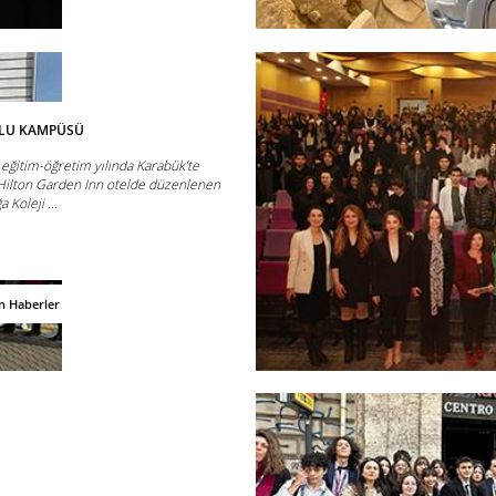
LU KAMPÜSÜ
eğitim-öğretim yılında Karabük’te
a Hilton Garden Inn otelde düzenlenen
 Koleji ...
n Haberler