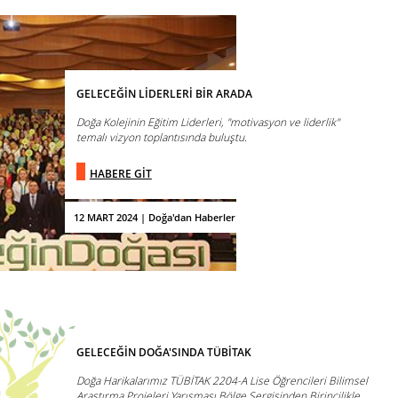
GELECEĞİN LİDERLERİ BİR ARADA
Doğa Kolejinin Eğitim Liderleri, "motivasyon ve liderlik"
temalı vizyon toplantısında buluştu.
HABERE GİT
12 MART 2024 | Doğa'dan Haberler
GELECEĞİN DOĞA'SINDA TÜBİTAK
Doğa Harikalarımız TÜBİTAK 2204-A Lise Öğrencileri Bilimsel
Araştırma Projeleri Yarışması Bölge Sergisinden Birincilikle