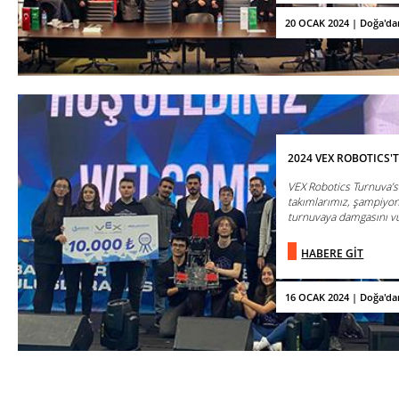
20 OCAK 2024 | Doğa'da
2024 VEX ROBOTICS'
VEX Robotics Turnuva’sı
takımlarımız, şampiyon
turnuvaya damgasını v
HABERE GİT
16 OCAK 2024 | Doğa'da