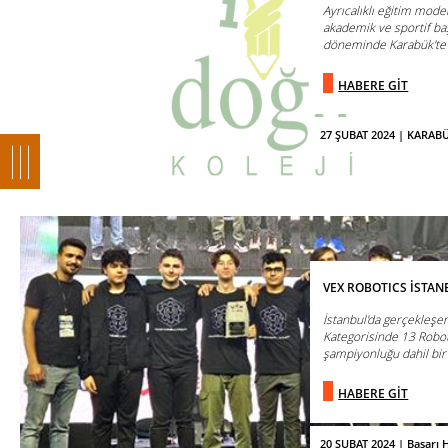
Ayrıcalıklı eğitim model
akademik ve sportif baş
döneminde Karabük'te öğ
HABERE GİT
27 ŞUBAT 2024 | KARA
VEX ROBOTICS İSTA
İstanbul'da gerçekleşe
Kategorisinde 13 Roboti
şampiyonluğu dahil bir 
HABERE GİT
20 ŞUBAT 2024 | Başarı H