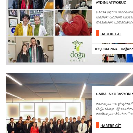
AYDINLATIYORUZ
t-MBA eğitim modelinin
Mesleki Gözlem kapsamı
meslekleri uzmanlarınd
HABERE GİT
09 ŞUBAT 2024 | Doğa'd
t-MBA İNKÜBASYON 
İnovasyon ve girişimcil
Doğa Koleji, öğrencilerin
İnkübasyon Merkezi”nde
HABERE GİT