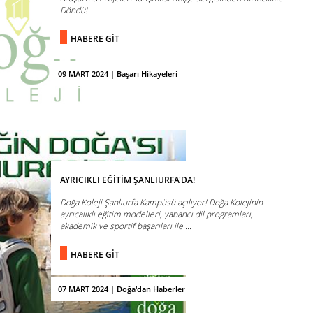
Döndü!
HABERE GİT
09 MART 2024 | Başarı Hikayeleri
AYRICIKLI EĞİTİM ŞANLIURFA'DA!
Doğa Koleji Şanlıurfa Kampüsü açılıyor! Doğa Kolejinin
ayrıcalıklı eğitim modelleri, yabancı dil programları,
akademik ve sportif başarıları ile ...
HABERE GİT
07 MART 2024 | Doğa'dan Haberler