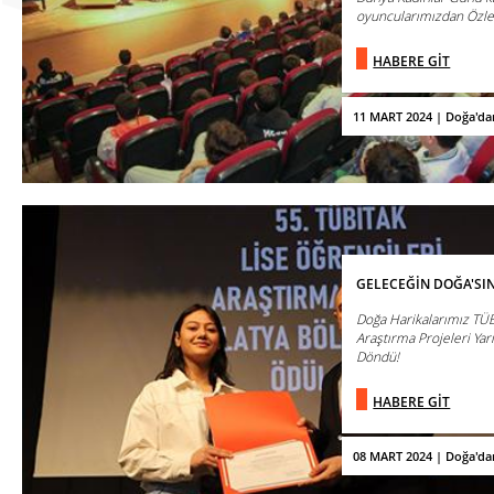
oyuncularımızdan Özle
HABERE GİT
11 MART 2024 | Doğa'da
GELECEĞİN DOĞA'SI
Doğa Harikalarımız TÜB
Araştırma Projeleri Yar
Döndü!
HABERE GİT
08 MART 2024 | Doğa'da