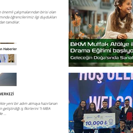
 önemli çalışmalarından birisi olan
nda öğrencilerimiz ilgi duydukları
an tanıdılar.
an Haberler
MERKEZİ
ikte yeni bir adım atmaya hazırlanan
 geliştirdiği iş fikirlerini “t-MBA
 ...