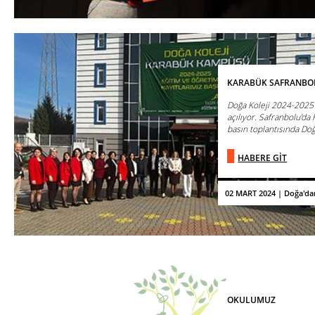
KARABÜK SAFRANBO
Doğa Koleji 2024-2025 
açılıyor. Safranbolu’d
basın toplantısında Doğa
HABERE GİT
02 MART 2024 | Doğa'da
OKULUMUZ