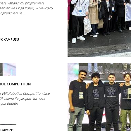
leri, yabancı dil programları,
arıları ile Doğa Koleji, 2024-2025
rencileri ile ...
BÜK KAMPÜSÜ
NBUL COMPETITION
n VEX Robotics Competition Lise
k takımı ile yarıştık. Turnuva
çok ödülün ...
ikayeleri