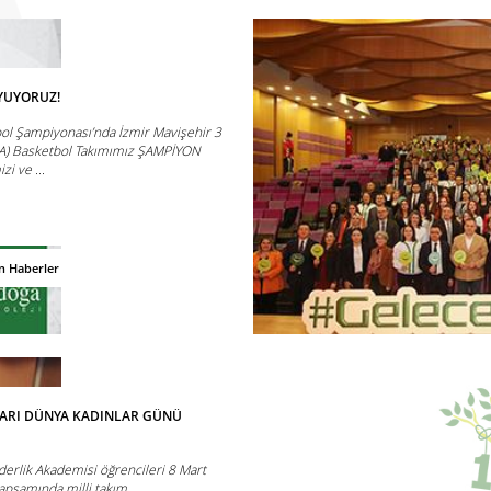
YUYORUZ!
bol Şampiyonası’nda İzmir Mavişehir 3
A) Basketbol Takımımız ŞAMPİYON
i ve ...
n Haberler
NLARI DÜNYA KADINLAR GÜNÜ
rlik Akademisi öğrencileri 8 Mart
apsamında milli takım