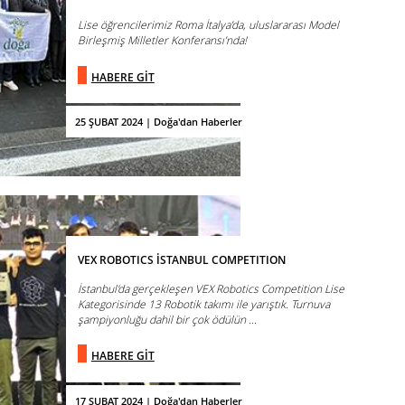
Lise öğrencilerimiz Roma İtalya’da, uluslararası Model
Birleşmiş Milletler Konferansı’nda!
HABERE GİT
25 ŞUBAT 2024 | Doğa'dan Haberler
VEX ROBOTICS İSTANBUL COMPETITION
İstanbul'da gerçekleşen VEX Robotics Competition Lise
Kategorisinde 13 Robotik takımı ile yarıştık. Turnuva
şampiyonluğu dahil bir çok ödülün ...
HABERE GİT
17 ŞUBAT 2024 | Doğa'dan Haberler