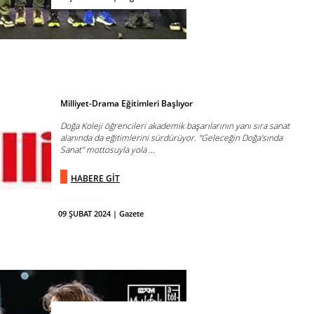
Milliyet-Drama Eğitimleri Başlıyor
Doğa Koleji öğrencileri akademik başarılarının yanı sıra sanat
alanında da eğitimlerini sürdürüyor. "Geleceğin Doğa'sında
Sanat" mottosuyla yola ...
HABERE GİT
09 ŞUBAT 2024 | Gazete