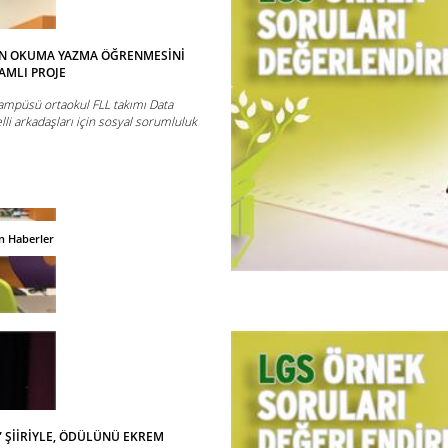
İN OKUMA YAZMA ÖĞRENMESİNİ
AMLI PROJE
ampüsü ortaokul FLL takımı Data
li arkadaşları için sosyal sorumluluk
n Haberler
 ŞİİRİYLE, ÖDÜLÜNÜ EKREM