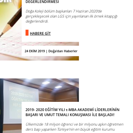
DEĞERLENDİRMESİ
Doğa Koleji bölüm başkanları 7 Haziran 2020'de
gerçekleşecek olan LGS için yayınlanan ilk örnek kitapçığı
değerlendirdi.
HABERE GİT
24 EKİM 2019 | Doğa'dan Haberler
2019- 2020 EĞİTİM YILI t-MBA AKADEMİ LİDERLERİNİN
BAŞARI VE UMUT TEMALI KONUŞMASI İLE BAŞLADI!
Ülkemizde 18 milyon öğrenci ve bir milyonu aşkın öğretmen
ders başı yaparken Türkiye'nin en büyük eğitim kurumu