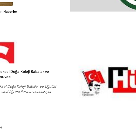
an Haberler
eksel Doğa Koleji Babalar ve
rnuvası
ksel Doğa Koleji Babalar ve Oğullar
 sınıf öğrencilerinin babalarıyla
te