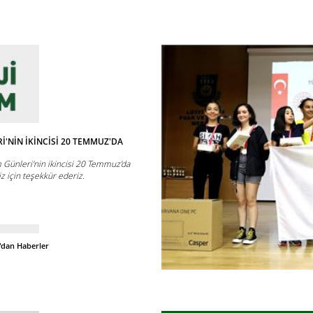
İ'NİN İKİNCİSİ 20 TEMMUZ'DA
m Günleri'nin ikincisi 20 Temmuz’da
iz için teşekkür ederiz.
'dan Haberler