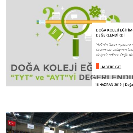
DOĞA KOLEJİ EĞİTİMCİ
DEĞERLENDİRDİ
YKS’nin ikinci aşaması o
üniversite adayının kat
değerlendiren Doğa Kole
HABERE GİT
16 HAZİRAN 2019 | Doğa