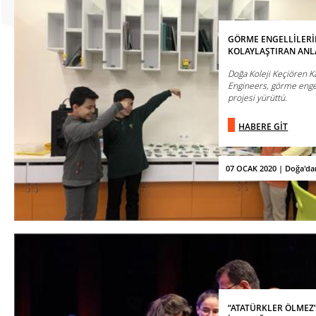
GÖRME ENGELLİLER
KOLAYLAŞTIRAN ANL
Doğa Koleji Keçiören K
Engineers, görme engel
projesi yürüttü.
HABERE GİT
07 OCAK 2020 | Doğa'da
“ATATÜRKLER ÖLMEZ”