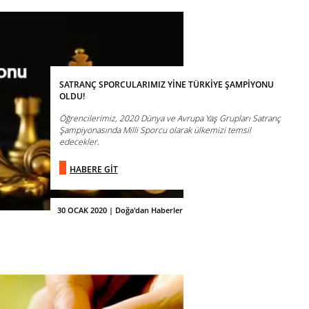
SATRANÇ SPORCULARIMIZ YİNE TÜRKİYE ŞAMPİYONU
OLDU!
Öğrencilerimiz, 2020 Dünya ve Avrupa Yaş Grupları Satranç
Şampiyonasında Milli Sporcu olarak ülkemizi temsil
edecekler.
HABERE GİT
30 OCAK 2020 | Doğa'dan Haberler