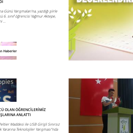
DI
 Günü Yarışmaları’na, yazdığı şiirle
ü 6. sınıf öğrencisi Yağmur Aktepe,
 ...
an Haberler
CÜ OLAN ÖĞRENCİLERİMİZ
AŞLARINA ANLATTI
eltier Maddesi ile USB Girişli Sınırsız
ık Yararına Teknolojiler Yarışması”nda