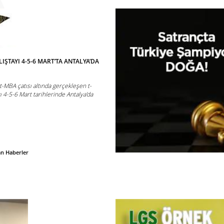
IŞTAYI 4-5-6 MART’TA ANTALYA’DA
 t-MBA çatısı altında gerçekleşen t-
 4-5-6 Mart tarihlerinde Antalya’da
an Haberler