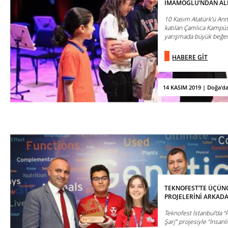
İMAMOĞLU’NDAN AL
10 Kasım Atatürk’ü Anma
katılan Çamlıca Kampüs
yarışmada büyük beğeni
HABERE GİT
14 KASIM 2019 | Doğa'd
TEKNOFEST’TE ÜÇÜN
PROJELERİNİ ARKAD
Teknofest İstanbul’da “P
Şarj” projesiyle “İnsanl