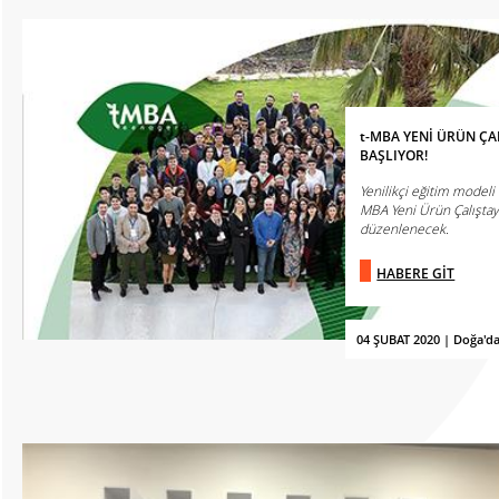
t-MBA YENİ ÜRÜN ÇAL
BAŞLIYOR!
Yenilikçi eğitim modeli
MBA Yeni Ürün Çalıştayı
düzenlenecek.
HABERE GİT
04 ŞUBAT 2020 | Doğa'd