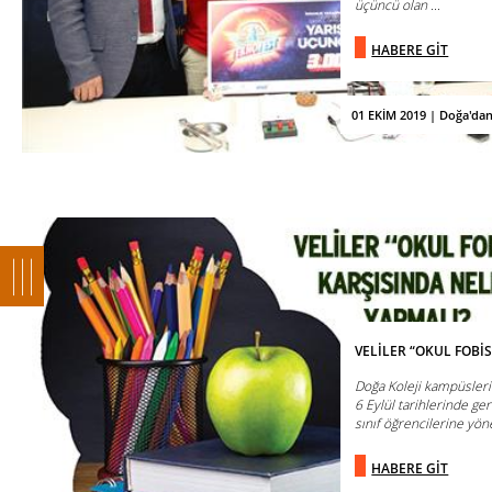
üçüncü olan ...
HABERE GİT
01 EKİM 2019 | Doğa'da
VELİLER “OKUL FOBİ
Doğa Koleji kampüsleri
6 Eylül tarihlerinde ger
sınıf öğrencilerine yönel
HABERE GİT