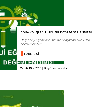
DOĞA KOLEJİ EĞİTİMCİLERİ TYT'Yİ DEĞERLENDİRDİ
Doğa Koleji eğitimcileri, YKS'nin ilk aşaması olan TYT'yi
değerlendirdiler.
HABERE GİT
15 HAZİRAN 2019 | Doğa'dan Haberler