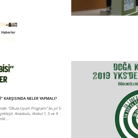
n Haberler
Sİ” KARŞISINDA NELER YAPMALI?
nde, “Okula Uyum Programı” bu yıl 5-
çekleşti. Anaokulu, ilkokul 1, 5 ve 9.
ik ...