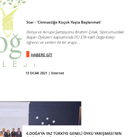
Star - 'Cimnastiğe Küçük Yaşta Başlanmalı'
Dünya ve Avrupa Şampiyonu İbrahim Çolak, ‘Sporumuzdaki
Başarı Öyküleri' kapsamında İTÜ ETA Vakfı Doğa Koleji
öğrenci ve velileri ile bir araya ...
HABERE GİT
13 OCAK 2021 | İnternet
6.DOĞA'YA YAZ TÜRKİYE GENELİ ÖYKÜ YARIŞMASI'NIN