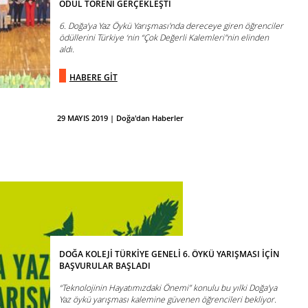
ÖDÜL TÖRENİ GERÇEKLEŞTİ
6. Doğa'ya Yaz Öykü Yarışması'nda dereceye giren öğrenciler
ödüllerini Türkiye ‘nin “Çok Değerli Kalemleri"nin elinden
aldı.
HABERE GİT
29 MAYIS 2019 | Doğa'dan Haberler
DOĞA KOLEJİ TÜRKİYE GENELİ 6. ÖYKÜ YARIŞMASI İÇİN
BAŞVURULAR BAŞLADI
“Teknolojinin Hayatımızdaki Önemi” konulu bu yılki Doğa'ya
Yaz öykü yarışması kalemine güvenen öğrencileri bekliyor.