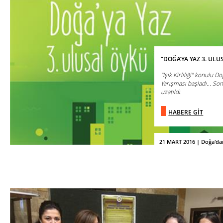
“DOĞA’YA YAZ 3. ULU
"Işık Kirliliği" konulu 
Yarışması başladı... So
uzatıldı.
HABERE GİT
21 MART 2016 | Doğa'da