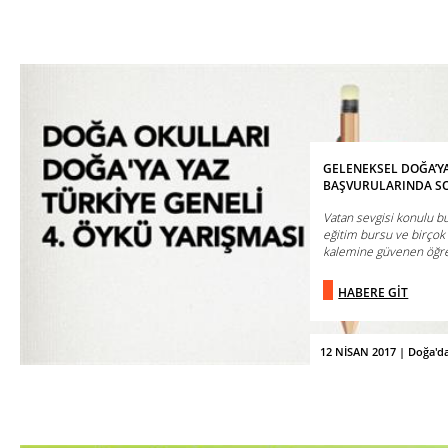
GELENEKSEL DOĞA’YA
BAŞVURULARINDA S
Vatan sevgisi konulu b
eğitim bursu ve birçok
kalemine güvenen öğrenc
HABERE GİT
12 NİSAN 2017 | Doğa'd