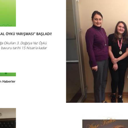
SAL ÖYKÜ YARIŞMASI” BAŞLADI!
Doğa Okulları 3. Doğa'ya Yaz Öykü
n bavuru tarihi 15 Nisan'a kadar
n Haberler