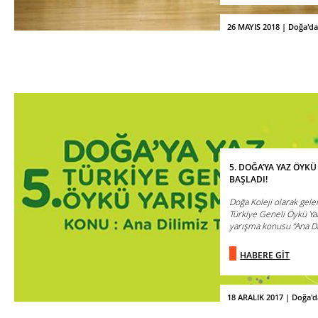
26 MAYIS 2018 | Doğa'd
5. DOĞA’YA YAZ ÖYK
BAŞLADI!
Doğa Koleji olarak gele
Türkiye Geneli Öykü Yar
yarışma konusu “Ana Dili
HABERE GİT
18 ARALIK 2017 | Doğa'