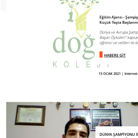
Eğitim Ajansı - Şamp
Küçük Yaşta Başlanma
Dünya ve Avrupa Şamp
Başarı Öyküleri” kapsa
öğrenci ve velileri ile b
HABERE GİT
13 OCAK 2021 | İnternet
DÜNYA ŞAMPİYONU İ