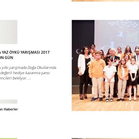
 YAZ ÖYKÜ YARIŞMASI 2017
ON GÜN
u yılki yarışmada Doğa Okullarında
 değerli hediye kazanma şansı
ileri bekliyor. ...
an Haberler