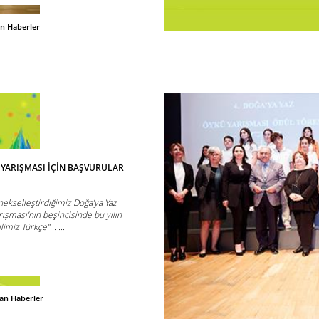
an Haberler
Ü YARIŞMASI İÇİN BAŞVURULAR
nekselleştirdiğimiz Doğa’ya Yaz
ışması’nın beşincisinde bu yılın
miz Türkçe”... ...
dan Haberler