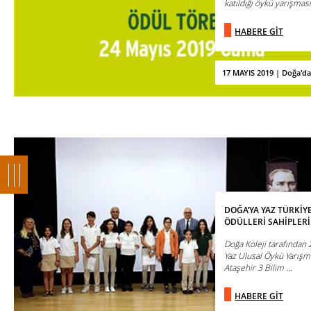
katıldığı öykü yarışması 
HABERE GİT
17 MAYIS 2019 | Doğa'd
DOĞA’YA YAZ TÜRKİYE
ÖDÜLLERİ SAHİPLER
Doğa Koleji tarafından
Yaz Ulusal Öykü Yarışma
Ataşehir 3 Bilim ...
HABERE GİT