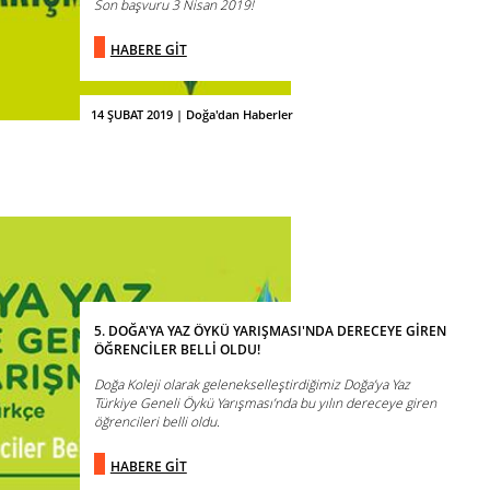
Son başvuru 3 Nisan 2019!
HABERE GİT
14 ŞUBAT 2019 | Doğa'dan Haberler
5. DOĞA'YA YAZ ÖYKÜ YARIŞMASI'NDA DERECEYE GİREN
ÖĞRENCİLER BELLİ OLDU!
Doğa Koleji olarak gelenekselleştirdiğimiz Doğa’ya Yaz
Türkiye Geneli Öykü Yarışması’nda bu yılın dereceye giren
öğrencileri belli oldu.
HABERE GİT