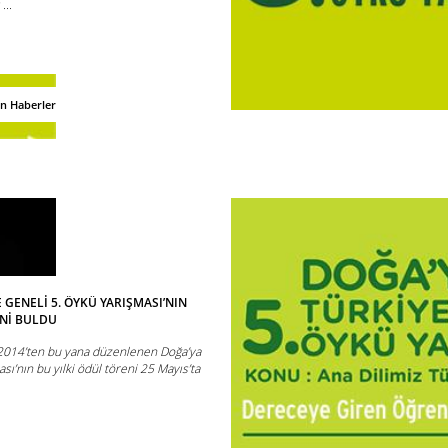
...
an Haberler
 GENELİ 5. ÖYKÜ YARIŞMASI’NIN
İNİ BULDU
 2014’ten bu yana düzenlenen Doğa’ya
sı’nın bu yılki ödül töreni 25 Mayıs’ta