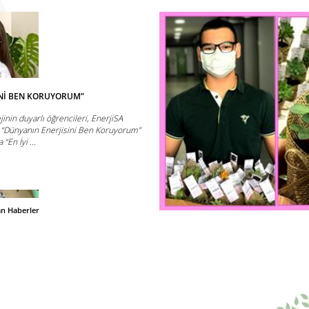
İNİ BEN KORUYORUM”
jinin duyarlı öğrencileri, EnerjiSA
 “Dünyanın Enerjisini Ben Koruyorum”
“En İyi ...
an Haberler