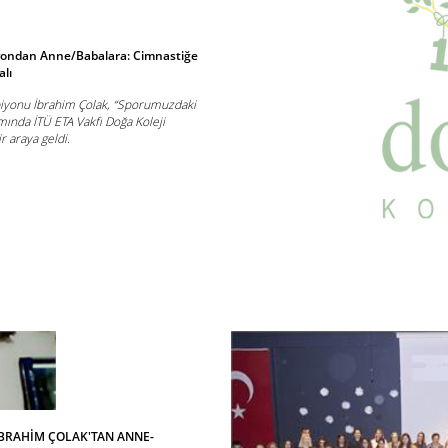
iyondan Anne/Babalara: Cimnastiğe
lı
iyonu İbrahim Çolak, “Sporumuzdaki
mında İTÜ ETA Vakfı Doğa Koleji
ir araya geldi.
BRAHİM ÇOLAK'TAN ANNE-