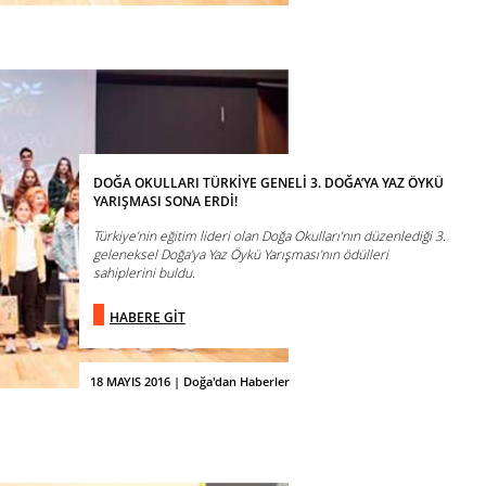
DOĞA OKULLARI TÜRKİYE GENELİ 3. DOĞA’YA YAZ ÖYKÜ
YARIŞMASI SONA ERDİ!
Türkiye’nin eğitim lideri olan Doğa Okulları’nın düzenlediği 3.
geleneksel Doğa’ya Yaz Öykü Yarışması’nın ödülleri
sahiplerini buldu.
HABERE GİT
18 MAYIS 2016 | Doğa'dan Haberler