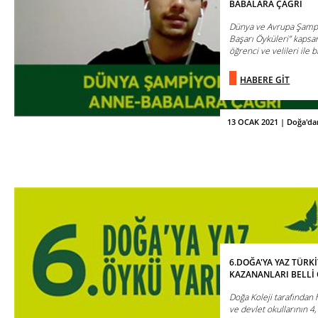
BABALARA ÇAĞRI
Dünya ve Avrupa Şamp
Başarı Öyküleri” kapsa
öğrenci ve velileri ile bi
HABERE GİT
13 OCAK 2021 | Doğa'da
6.DOĞA'YA YAZ TÜRK
KAZANANLARI BELLİ 
Doğa Koleji tarafından 
ve devlet okullarının 4, 