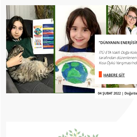
“DÜNYANIN ENERJİS
İTÜ ETA Vakfı Doğa Kole
tarafından düzenlenen
Kısa Öykü Yarışması’nda 
HABERE GİT
04 ŞUBAT 2022 | Doğa'd