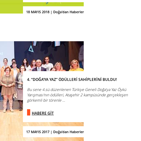
18 MAYIS 2018 | Doğa'dan Haberler
4. “DOĞA’YA YAZ” ÖDÜLLERİ SAHİPLERİNİ BULDU!
Bu sene 4.sü düzenlenen Türkiye Geneli Doğa'ya Yaz Öykü
Yarışması'nın ödülleri, Ataşehir 2 kampüsünde gerçekleşen
görkemli bir törenle ...
HABERE GİT
17 MAYIS 2017 | Doğa'dan Haberler