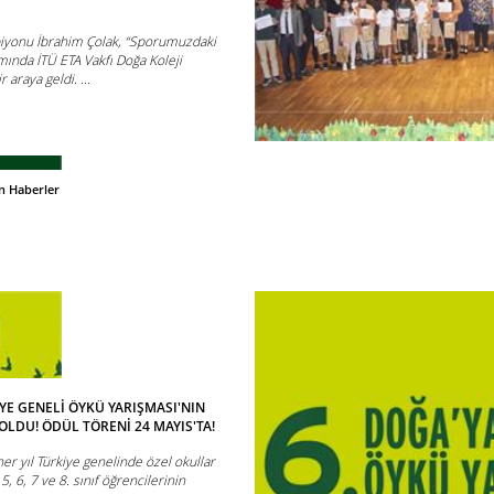
iyonu İbrahim Çolak, “Sporumuzdaki
mında İTÜ ETA Vakfı Doğa Koleji
r araya geldi. ...
n Haberler
İYE GENELİ ÖYKÜ YARIŞMASI'NIN
OLDU! ÖDÜL TÖRENİ 24 MAYIS'TA!
her yıl Türkiye genelinde özel okullar
5, 6, 7 ve 8. sınıf öğrencilerinin