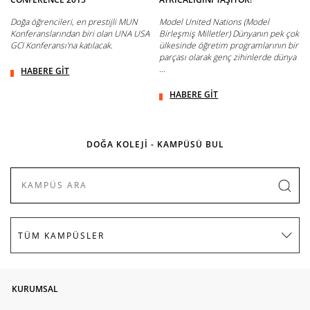
Doğa öğrencileri, en prestijli MUN
Model United Nations (Model
Konferanslarından biri olan UNA USA
Birleşmiş Milletler) Dünyanın pek çok
GCI Konferansı'na katılacak.
ülkesinde öğretim programlarının bir
parçası olarak genç zihinlerde dünya
...
HABERE GİT
HABERE GİT
DOĞA KOLEJİ - KAMPÜSÜ BUL
KURUMSAL