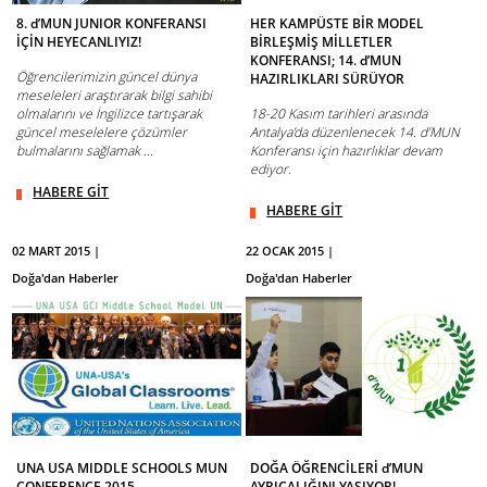
8. d’MUN JUNIOR KONFERANSI
HER KAMPÜSTE BİR MODEL
İÇİN HEYECANLIYIZ!
BİRLEŞMİŞ MİLLETLER
KONFERANSI; 14. d’MUN
Öğrencilerimizin güncel dünya
HAZIRLIKLARI SÜRÜYOR
meseleleri araştırarak bilgi sahibi
olmalarını ve İngilizce tartışarak
18-20 Kasım tarihleri arasında
güncel meselelere çözümler
Antalya’da düzenlenecek 14. d’MUN
bulmalarını sağlamak ...
Konferansı için hazırlıklar devam
ediyor.
HABERE GİT
HABERE GİT
02 MART 2015 |
22 OCAK 2015 |
Doğa'dan Haberler
Doğa'dan Haberler
UNA USA MIDDLE SCHOOLS MUN
DOĞA ÖĞRENCİLERİ d’MUN
CONFERENCE 2015
AYRICALIĞINI YAŞIYOR!