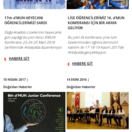
17th d'MUN HEYECANI
LİSE ÖĞRENCİLERİMİZ 16. d'MUN
ÖĞRENCİLERİMİZİ SARDI
KONFERANSI İÇİN BİR ARAYA
GELİYOR
Doğa Anadolu Liselerinin heyecanla
gün saydığı bu yılın ikinci d’MUN
Bu yılın ilk konferansı yine tüm
Konferansı 23-24-25 Mart 2018
liselerimizden öğrencilerimizin
tarihlerinde Antalya’da düzenleniyor.
katılımı ile 17-18-19 Kasım 2017’de
Antalya’da gerçekleşiyor.
HABERE GİT
HABERE GİT
10 NİSAN 2017 |
14 EKİM 2016 |
Doğa'dan Haberler
Doğa'dan Haberler