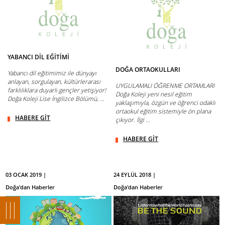
YABANCI DİL EĞİTİMİ
DOĞA ORTAOKULLARI
Yabancı dil eğitimimiz ile dünyayı
anlayan, sorgulayan, kültürlerarası
UYGULAMALI ÖĞRENME ORTAMLARI
farklılıklara duyarlı gençler yetişiyor!
Doğa Koleji yeni nesil eğitim
Doğa Koleji Lise İngilizce Bölümü, ...
yaklaşımıyla, özgün ve öğrenci odaklı
ortaokul eğitim sistemiyle ön plana
HABERE GİT
çıkıyor. İlgi ...
HABERE GİT
03 OCAK 2019 |
24 EYLÜL 2018 |
Doğa'dan Haberler
Doğa'dan Haberler