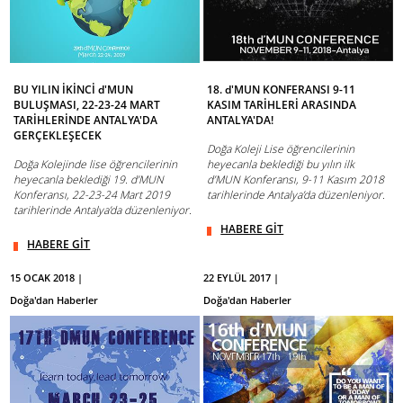
BU YILIN İKİNCİ d'MUN
18. d'MUN KONFERANSI 9-11
BULUŞMASI, 22-23-24 MART
KASIM TARİHLERİ ARASINDA
TARİHLERİNDE ANTALYA'DA
ANTALYA'DA!
GERÇEKLEŞECEK
Doğa Koleji Lise öğrencilerinin
Doğa Kolejinde lise öğrencilerinin
heyecanla beklediği bu yılın ilk
heyecanla beklediği 19. d’MUN
d’MUN Konferansı, 9-11 Kasım 2018
Konferansı, 22-23-24 Mart 2019
tarihlerinde Antalya’da düzenleniyor.
tarihlerinde Antalya’da düzenleniyor.
HABERE GİT
HABERE GİT
15 OCAK 2018 |
22 EYLÜL 2017 |
Doğa'dan Haberler
Doğa'dan Haberler