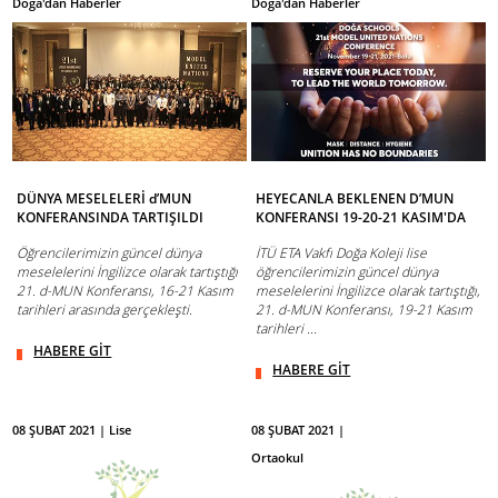
Doğa'dan Haberler
Doğa'dan Haberler
DÜNYA MESELELERİ d’MUN
HEYECANLA BEKLENEN D’MUN
KONFERANSINDA TARTIŞILDI
KONFERANSI 19-20-21 KASIM'DA
Öğrencilerimizin güncel dünya
İTÜ ETA Vakfı Doğa Koleji lise
meselelerini İngilizce olarak tartıştığı
öğrencilerimizin güncel dünya
21. d-MUN Konferansı, 16-21 Kasım
meselelerini İngilizce olarak tartıştığı,
tarihleri arasında gerçekleşti.
21. d-MUN Konferansı, 19-21 Kasım
tarihleri ...
HABERE GİT
HABERE GİT
08 ŞUBAT 2021 | Lise
08 ŞUBAT 2021 |
Ortaokul