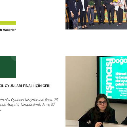
an Haberler
IL OYUNLARI FİNALİ İÇİN GERİ
en Akıl Oyunları Yarışmasının finali, 25
erinde Ataşehir kampüsümüzde ve 87
.