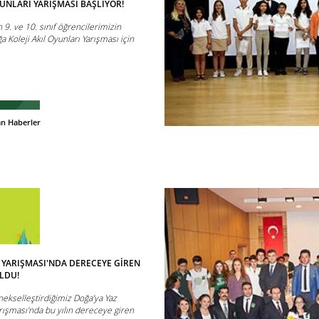
UNLARI YARIŞMASI BAŞLIYOR!
. ve 10. sınıf öğrencilerimizin
a Koleji Akıl Oyunları Yarışması için
an Haberler
Ü YARIŞMASI'NDA DERECEYE GİREN
LDU!
nekselleştirdiğimiz Doğa’ya Yaz
rışması’nda bu yılın dereceye giren