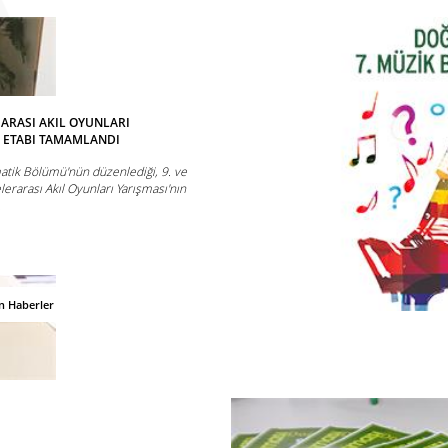
R ARASI AKIL OYUNLARI
İ ETABI TAMAMLANDI
atik Bölümü'nün düzenlediği, 9. ve
elerarası Akıl Oyunları Yarışması'nın
.
n Haberler