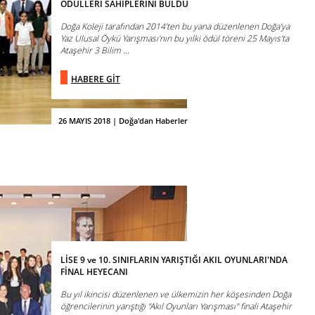
ÖDÜLLERİ SAHİPLERİNİ BULDU
Doğa Koleji tarafından 2014’ten bu yana düzenlenen Doğa’ya
Yaz Ulusal Öykü Yarışması’nın bu yılki ödül töreni 25 Mayıs’ta
Ataşehir 3 Bilim ...
HABERE GİT
26 MAYIS 2018 | Doğa'dan Haberler
LİSE 9 ve 10. SINIFLARIN YARIŞTIĞI AKIL OYUNLARI'NDA
FİNAL HEYECANI
Bu yıl ikincisi düzenlenen ve ülkemizin her köşesinden Doğa
öğrencilerinin yarıştığı "Akıl Oyunları Yarışması" finali Ataşehir