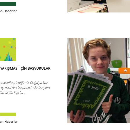
an Haberler
Ü YARIŞMASI İÇİN BAŞVURULAR
nekselleştirdiğimiz Doğa’ya Yaz
ışması’nın beşincisinde bu yılın
miz Türkçe”... ...
dan Haberler