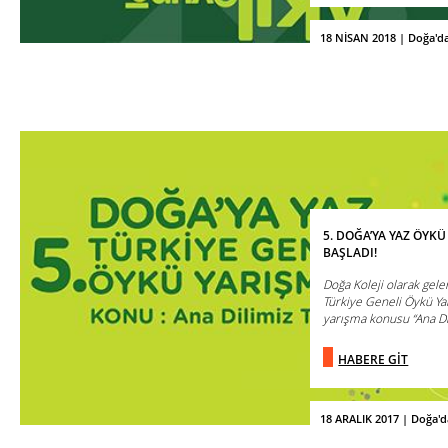
18 NİSAN 2018 | Doğa'd
5. DOĞA’YA YAZ ÖYK
BAŞLADI!
Doğa Koleji olarak gele
Türkiye Geneli Öykü Yar
yarışma konusu “Ana Dili
HABERE GİT
18 ARALIK 2017 | Doğa'