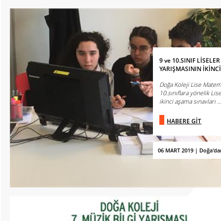
9 ve 10.SINIF LİSELE
YARIŞMASININ İKİNC
Doğa Koleji Lise Matem
10.sınıflara yönelik Lis
ikinci aşama sınavları ..
HABERE GİT
06 MART 2019 | Doğa'da