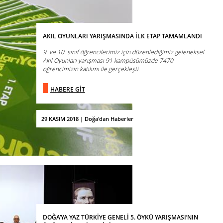
AKIL OYUNLARI YARIŞMASINDA İLK ETAP TAMAMLANDI
9. ve 10. sınıf öğrencilerimiz için düzenlediğimiz geleneksel
Akıl Oyunları yarışması 91 kampüsümüzde 7470
öğrencimizin katılımı ile gerçekleşti.
HABERE GİT
29 KASIM 2018 | Doğa'dan Haberler
DOĞA’YA YAZ TÜRKİYE GENELİ 5. ÖYKÜ YARIŞMASI’NIN