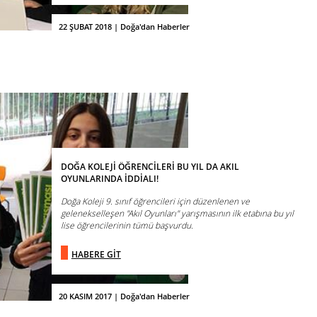
22 ŞUBAT 2018 | Doğa'dan Haberler
DOĞA KOLEJİ ÖĞRENCİLERİ BU YIL DA AKIL
OYUNLARINDA İDDİALI!
Doğa Koleji 9. sınıf öğrencileri için düzenlenen ve
gelenekselleşen "Akıl Oyunları" yarışmasının ilk etabına bu yıl
lise öğrencilerinin tümü başvurdu.
HABERE GİT
20 KASIM 2017 | Doğa'dan Haberler