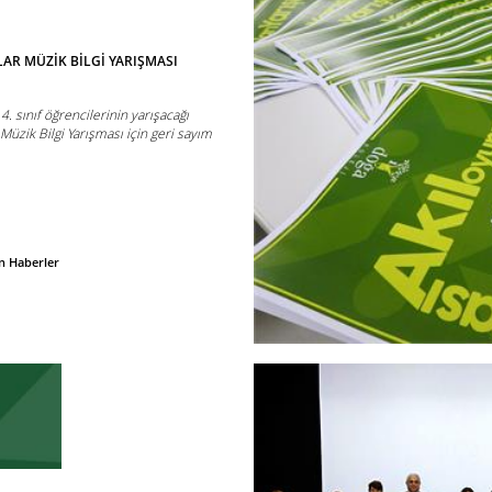
LAR MÜZİK BİLGİ YARIŞMASI
. sınıf öğrencilerinin yarışacağı
Müzik Bilgi Yarışması için geri sayım
n Haberler