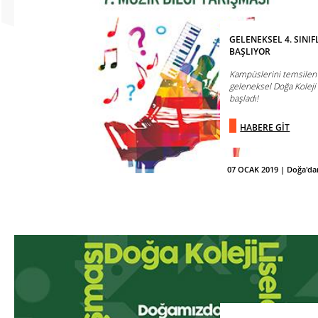
GELENEKSEL 4. SINIF
BAŞLIYOR
Kampüslerini temsilen 4
geleneksel Doğa Koleji 
başladı!
HABERE GİT
07 OCAK 2019 | Doğa'da