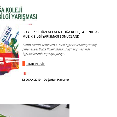
BU YIL 7.Sİ DÜZENLENEN DOĞA KOLEJİ 4. SINIFLAR
MÜZİK BİLGİ YARIŞMASI SONUÇLANDI
Kampüslerini temsilen 4. sınıf öğrencilerinin yarıştığı
geleneksel Doğa Koleji Müzik Bilgi Yarışması'nda
öğrencilerimiz kıyasıya yarıştı.
HABERE GİT
12 OCAK 2019 | Doğa'dan Haberler