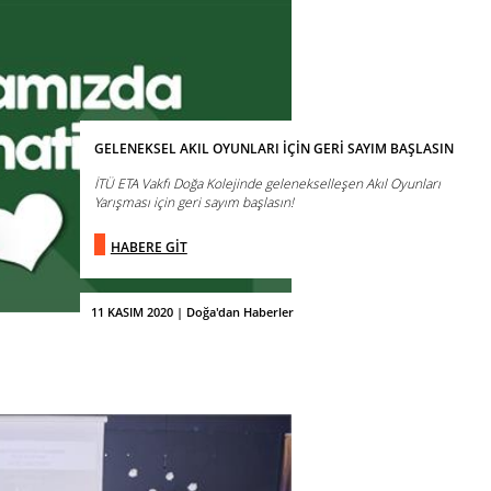
GELENEKSEL AKIL OYUNLARI İÇİN GERİ SAYIM BAŞLASIN
İTÜ ETA Vakfı Doğa Kolejinde gelenekselleşen Akıl Oyunları
Yarışması için geri sayım başlasın!
HABERE GİT
11 KASIM 2020 | Doğa'dan Haberler