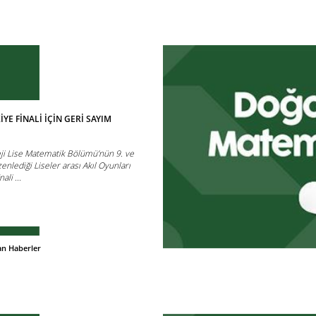
YE FİNALİ İÇİN GERİ SAYIM
eji Lise Matematik Bölümü’nün 9. ve
zenlediği Liseler arası Akıl Oyunları
ali ...
an Haberler