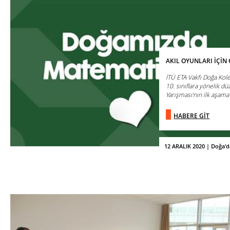
AKIL OYUNLARI İÇİN
İTÜ ETA Vakfı Doğa Kol
10. sınıflara yönelik dü
Yarışması‘nın ilk aşama 
HABERE GİT
12 ARALIK 2020 | Doğa'