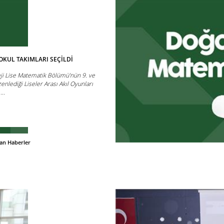
 OKUL TAKIMLARI SEÇİLDİ
eji Lise Matematik Bölümü’nün 9. ve
zenlediği Liseler Arası Akıl Oyunları
...
dan Haberler