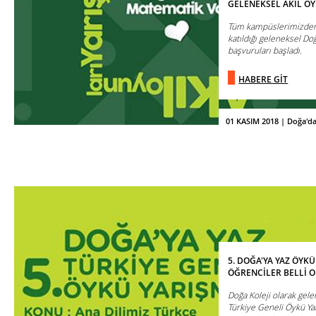
GELENEKSEL AKIL OY
Tüm kampüslerimizden 9
katıldığı geleneksel Doğ
başvuruları başladı.
HABERE GİT
01 KASIM 2018 | Doğa'd
5. DOĞA'YA YAZ ÖYK
ÖĞRENCİLER BELLİ O
Doğa Koleji olarak gele
Türkiye Geneli Öykü Ya