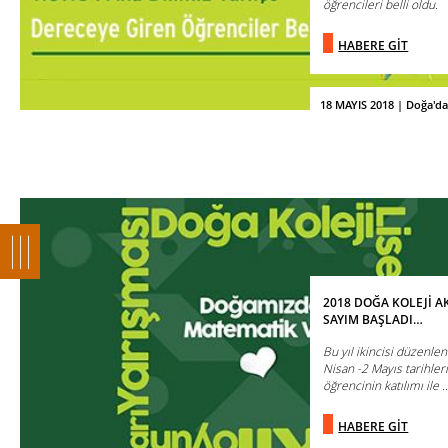
öğrencileri belli oldu.
HABERE GİT
18 MAYIS 2018 | Doğa'd
2018 DOĞA KOLEJİ AK
SAYIM BAŞLADI…
Bu yıl ikincisi düzenlen
Nisan -2 Mayıs tarihl
öğrencinin katılımı ile ..
HABERE GİT