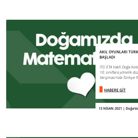
AKIL OYUNLARI TÜRKİ
BAŞLADI
İTÜ ETA Vakfı Doğa Kol
10. sınıflara yönelik dü
Yarışması‘nda Türkiye fin
HABERE GİT
13 NİSAN 2021 | Doğa'd