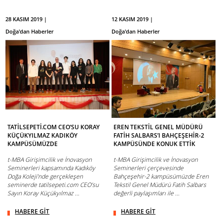
28 KASIM 2019 |
12 KASIM 2019 |
Doğa'dan Haberler
Doğa'dan Haberler
TATİLSEPETİ.COM CEO’SU KORAY
EREN TEKSTİL GENEL MÜDÜRÜ
KÜÇÜKYILMAZ KADIKÖY
FATİH SALBARS’I BAHÇEŞEHİR-2
KAMPÜSÜMÜZDE
KAMPÜSÜNDE KONUK ETTİK
t-MBA Girişimcilik ve İnovasyon
t-MBA Girişimcilik ve İnovasyon
Seminerleri kapsamında Kadıköy
Seminerleri çerçevesinde
Doğa Koleji’nde gerçekleşen
Bahçeşehir-2 kampüsümüzde Eren
seminerde tatilsepeti.com CEO’su
Tekstil Genel Müdürü Fatih Salbars
Sayın Koray Küçükyılmaz ...
değerli paylaşımları ile ...
HABERE GİT
HABERE GİT