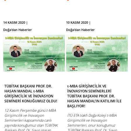
14 KASIM 2020 |
10 KASIM 2020 |
Doğa'dan Haberler
Doğa'dan Haberler
TÜBİTAK BAŞKANI PROF. DR.
t-MBA GİRİŞİMCİLİK VE
HASAN MANDAL t-MBA
İNOVASYON SEMİNERLERİ
GİRİŞİMCİLİK VE İNOVASYON
TÜBİTAK BAŞKANI PROF. DR.
SEMİNERİ KONUĞUMUZ OLDU!
HASAN MANDAL’IN KATILIMI İLE
BAŞLIYOR!
12 Kasım Perşembe günü t-MBA
Girişimcilik ve İnovasyon
İTÜ ETA Vakfı Doğa Koleji t-MBA
Seminerleri kapsamında canlı
Girişimcilik ve İnovasyon
yayında konuğumuz olan TÜBİTAK
Seminerleri, onur konuğumuz
Başkanı Prof. Dr. Sayın Hasan ...
TÜBİTAK Başkanı Prof. Dr. Sayın