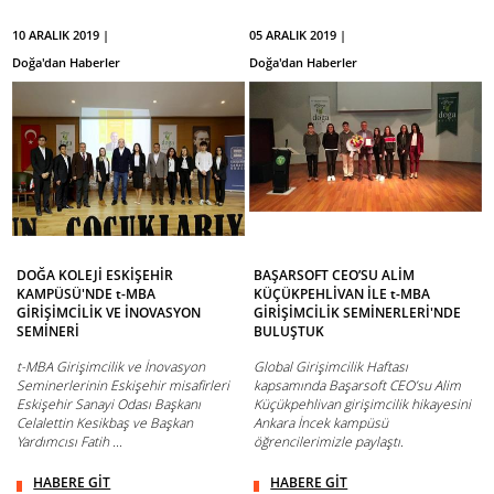
10 ARALIK 2019 |
05 ARALIK 2019 |
Doğa'dan Haberler
Doğa'dan Haberler
DOĞA KOLEJİ ESKİŞEHİR
BAŞARSOFT CEO’SU ALİM
KAMPÜSÜ'NDE t-MBA
KÜÇÜKPEHLİVAN İLE t-MBA
GİRİŞİMCİLİK VE İNOVASYON
GİRİŞİMCİLİK SEMİNERLERİ'NDE
SEMİNERİ
BULUŞTUK
t-MBA Girişimcilik ve İnovasyon
Global Girişimcilik Haftası
Seminerlerinin Eskişehir misafirleri
kapsamında Başarsoft CEO’su Alim
Eskişehir Sanayi Odası Başkanı
Küçükpehlivan girişimcilik hikayesini
Celalettin Kesikbaş ve Başkan
Ankara İncek kampüsü
Yardımcısı Fatih ...
öğrencilerimizle paylaştı.
HABERE GİT
HABERE GİT