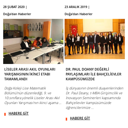
28 ŞUBAT 2020 |
23 ARALIK 2019 |
Doğa'dan Haberler
Doğa'dan Haberler
LİSELER ARASI AKIL OYUNLARI
DR. PAUL DOANY DEĞERLİ
YARIŞMASININ İKİNCİ ETABI
PAYLAŞIMLARI İLE BAHÇELİEVLER
TAMAMLANDI
KAMPÜSÜMÜZDE
Doğa Koleji Lise Matematik
İş dünyasının önemli duayenlerinden
Bölümü'nün düzenlediği, 9. ve
Dr. Paul Doany, t-MBA Girişimcilik ve
10.sınıflara yönelik Liseler Arası Akıl
İnovasyon Seminerleri kapsamında
Oyunları Yarışması'nın ikinci aşama ...
Bahçelievler kampüsümüzde
öğrencilerimize ...
HABERE GİT
HABERE GİT