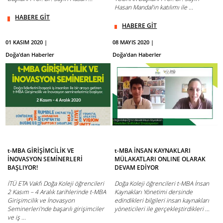
Hasan Mandal’ın katılımı ile ...
HABERE GİT
HABERE GİT
01 KASIM 2020 |
08 MAYIS 2020 |
Doğa'dan Haberler
Doğa'dan Haberler
t-MBA GİRİŞİMCİLİK VE
t-MBA İNSAN KAYNAKLARI
İNOVASYON SEMİNERLERİ
MÜLAKATLARI ONLINE OLARAK
BAŞLIYOR!
DEVAM EDİYOR
İTÜ ETA Vakfı Doğa Koleji öğrencileri
Doğa Koleji öğrencileri t-MBA İnsan
2 Kasım – 4 Aralık tarihlerinde t-MBA
Kaynakları Yönetimi dersinde
Girişimcilik ve İnovasyon
edindikleri bilgileri insan kaynakları
Seminerleri'nde başarılı girişimciler
yöneticileri ile gerçekleştirdikleri ...
ve iş ...