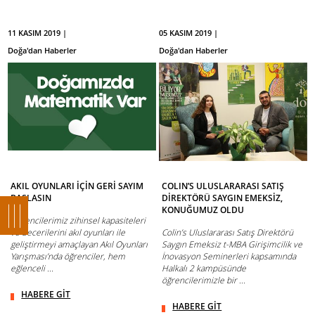
11 KASIM 2019 |
05 KASIM 2019 |
Doğa'dan Haberler
Doğa'dan Haberler
AKIL OYUNLARI İÇİN GERİ SAYIM
COLIN’S ULUSLARARASI SATIŞ
BAŞLASIN
DİREKTÖRÜ SAYGIN EMEKSİZ,
KONUĞUMUZ OLDU
Öğrencilerimiz zihinsel kapasiteleri
ve becerilerini akıl oyunları ile
Colin’s Uluslararası Satış Direktörü
geliştirmeyi amaçlayan Akıl Oyunları
Saygın Emeksiz t-MBA Girişimcilik ve
Yarışması’nda öğrenciler, hem
İnovasyon Seminerleri kapsamında
eğlenceli ...
Halkalı 2 kampüsünde
öğrencilerimizle bir ...
HABERE GİT
HABERE GİT