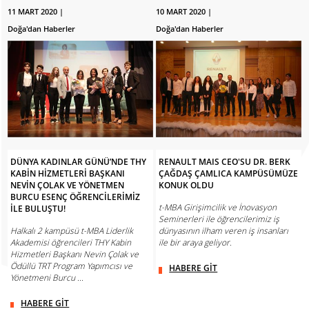
11 MART 2020 |
10 MART 2020 |
Doğa'dan Haberler
Doğa'dan Haberler
DÜNYA KADINLAR GÜNÜ’NDE THY
RENAULT MAIS CEO'SU DR. BERK
KABİN HİZMETLERİ BAŞKANI
ÇAĞDAŞ ÇAMLICA KAMPÜSÜMÜZE
NEVİN ÇOLAK VE YÖNETMEN
KONUK OLDU
BURCU ESENÇ ÖĞRENCİLERİMİZ
t-MBA Girişimcilik ve İnovasyon
İLE BULUŞTU!
Seminerleri ile öğrencilerimiz iş
Halkalı 2 kampüsü t-MBA Liderlik
dünyasının ilham veren iş insanları
Akademisi öğrencileri THY Kabin
ile bir araya geliyor.
Hizmetleri Başkanı Nevin Çolak ve
Ödüllü TRT Program Yapımcısı ve
HABERE GİT
Yönetmeni Burcu ...
HABERE GİT