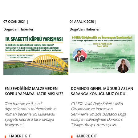
07 OCAK 2021 |
04 ARALIK 2020 |
Doğa'dan Haberler
Doğa'dan Haberler
EN SEVDİĞİNİZ MALZEMEDEN
DOMINO’S GENEL MÜDÜRÜ ASLAN
KÖPRÜ YAPMAYA HAZIR MISINIZ?
SARANGA KONUĞUMUZ OLDU!
Tüm hazırlık ve 9. sınıf
İTÜ ETA Vakfı Doğa Koleji t-MBA
öğrencilerimizi mühendislik ve
Girişimcilik ve İnovasyon
mimari becerilerini kullanarak
Seminerlerimizde Bostancı Doğa
spagetti köprüsü tasarlamaya
Koleji ev sahipliğinde Domino’s
bekliyoruz!
Türkiye, Rusya, Azerbaycan, ...
HABERE GİT
HABERE GİT