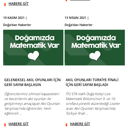
HABERE GİT
19 KASIM 2021 |
13 NİSAN 2021 |
Doğa'dan Haberler
Doğa'dan Haberler
GELENEKSEL AKIL OYUNLARI İÇİN
AKIL OYUNLARI TÜRKİYE FİNALİ
GERİ SAYIM BAŞLASIN
İÇİN GERİ SAYIM BAŞLADI
Öğrencilerimiz zihinsel kapasiteleri
İTÜ ETA Vakfı Doğa Koleji Lise
ve becerilerini akıl oyunları ile
Matematik Bölümü’nün 9. ve 10.
geliştirmeyi amaçlayan Akıl Oyunları
sınıflara yönelik düzenlediği Liseler
Yarışması’nda öğrenciler, hem
arası Akıl Oyunları Yarışması‘nda
eğlenceli ...
Türkiye finali ...
HABERE GİT
HABERE GİT