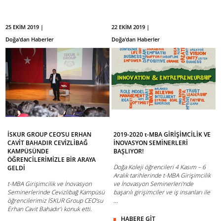
25 EKİM 2019 |
22 EKİM 2019 |
Doğa'dan Haberler
Doğa'dan Haberler
İSKUR GROUP CEO’SU ERHAN
2019-2020 t-MBA GİRİŞİMCİLİK VE
CAVİT BAHADIR CEVİZLİBAĞ
İNOVASYON SEMİNERLERİ
KAMPÜSÜNDE
BAŞLIYOR!
ÖĞRENCİLERİMİZLE BİR ARAYA
Doğa Koleji öğrencileri 4 Kasım – 6
GELDİ
Aralık tarihlerinde t-MBA Girişimcilik
t-MBA Girişimcilik ve İnovasyon
ve İnovasyon Seminerleri'nde
Seminerlerinde Cevizlibağ Kampüsü
başarılı girişimciler ve iş insanları ile
öğrencilerimiz İSKUR Group CEO’su
...
Erhan Cavit Bahadır’ı konuk etti.
HABERE GİT