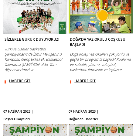
SİZLERLE GURUR DUYUYORUZ!
DOĞA'DA YAZ OKULU COŞKUSU
BAŞLADI
Türkiye Liseler Basketbol
Şampiyonası’nda İzmir Mavişehir 3
Doğa Koleji Yaz Okulları çok yönlü ve
Kampüsü Genç Erkek (A) Basketbol
güçlü bir programla başladı! Kodlama
Takımımız ŞAMPİYON oldu. Tüm
ve robotik, yüzme, voleybol,
öğrencilerimizi ve ...
basketbol, jimnastik ve İngilizce ...
HABERE GİT
HABERE GİT
07 HAZİRAN 2023 |
07 HAZİRAN 2023 |
Başarı Hikayeleri
Doğa'dan Haberler