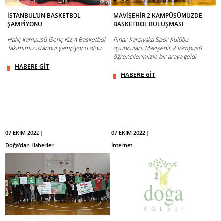
İSTANBUL’UN BASKETBOL
MAVİŞEHİR 2 KAMPÜSÜMÜZDE
ŞAMPİYONU
BASKETBOL BULUŞMASI
Haliç kampüsü Genç Kız A Basketbol
Pınar Karşıyaka Spor Kulübü
Takımımız İstanbul şampiyonu oldu.
oyuncuları, Mavişehir 2 kampüsü
öğrencilerimizle bir araya geldi.
HABERE GİT
HABERE GİT
07 EKİM 2022 |
07 EKİM 2022 |
Doğa'dan Haberler
İnternet