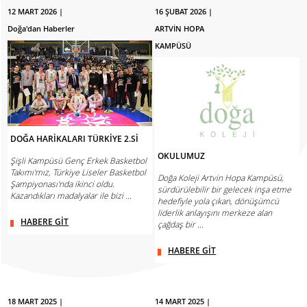
12 MART 2026 |
16 ŞUBAT 2026 |
Doğa'dan Haberler
ARTVİN HOPA
KAMPÜSÜ
DOĞA HARİKALARI TÜRKİYE 2.Sİ
OKULUMUZ
Şişli Kampüsü Genç Erkek Basketbol
Takımı'mız, Türkiye Liseler Basketbol
Doğa Koleji Artvin Hopa Kampüsü,
Şampiyonası'nda ikinci oldu.
sürdürülebilir bir gelecek inşa etme
Kazandıkları madalyalar ile bizi ...
hedefiyle yola çıkan, dönüşümcü
liderlik anlayışını merkeze alan
HABERE GİT
çağdaş bir ...
HABERE GİT
18 MART 2025 |
14 MART 2025 |