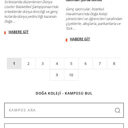
Sırbistan'da düzenlenen Dünya
Liseler Basketbol Şampiyonası'nda
Genç sporcular, İstanbul
erkeklerde dünya ikinciliği ve genç
Havalimanı'nda Doğa Koleji
kızlarda dünya yedinciliği kazanan
yöneticileri ve öğrencileri tarafından
Doğa ...
çiçeklerle, alkışlarla, pankartlarla ve
Türk ...
HABERE GİT
HABERE GİT
1
2
3
4
5
6
7
8
9
10
DOĞA KOLEJİ - KAMPÜSÜ BUL