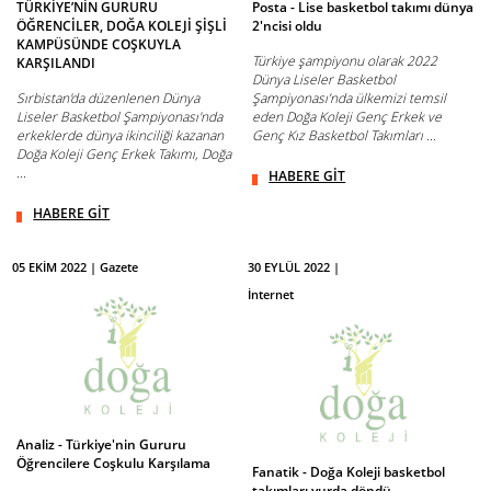
TÜRKİYE’NİN GURURU
Posta - Lise basketbol takımı dünya
ÖĞRENCİLER, DOĞA KOLEJİ ŞİŞLİ
2'ncisi oldu
KAMPÜSÜNDE COŞKUYLA
Türkiye şampiyonu olarak 2022
KARŞILANDI
Dünya Liseler Basketbol
Sırbistan'da düzenlenen Dünya
Şampiyonası’nda ülkemizi temsil
Liseler Basketbol Şampiyonası'nda
eden Doğa Koleji Genç Erkek ve
erkeklerde dünya ikinciliği kazanan
Genç Kız Basketbol Takımları ...
Doğa Koleji Genç Erkek Takımı, Doğa
...
HABERE GİT
HABERE GİT
05 EKİM 2022 | Gazete
30 EYLÜL 2022 |
İnternet
Analiz - Türkiye'nin Gururu
Öğrencilere Coşkulu Karşılama
Fanatik - Doğa Koleji basketbol
takımları yurda döndü