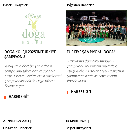
Başarı Hikayeleri
Doğa'dan Haberler
DOĞA KOLEJİ 2025'İN TÜRKİYE
TÜRKİYE ŞAMPİYONU DOĞA!
ŞAMPİYONU
Türkiye’nin dört bir yanından il
Türkiye’nin dört bir yanından il
şampiyonu takımların mücadele
şampiyonu takımların mücadele
ettiği Türkiye Liseler Arası Basketbol
ettiği Türkiye Liseler Arası Basketbol
Şampiyonası’nda iki Doğa takımı
Şampiyonası’nda iki Doğa takımı
finalde kupa ...
finalde kupa ...
HABERE GİT
HABERE GİT
27 HAZİRAN 2024 |
15 MART 2024 |
Doğa'dan Haberler
Başarı Hikayeleri