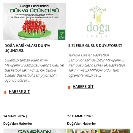
DOĞA HARİKALARI DÜNYA
SİZLERLE GURUR DUYUYORUZ!
ÜÇÜNCÜSÜ
Türkiye Liseler Basketbol
Ülkemizi temsil eden İzmir
Şampiyonası’nda İzmir Mavişehir 3
Mavişehir 3 Kampüsü Genç Erkek (A)
Kampüsü Genç Erkek (A) Basketbol
Basketbol Takımı’mız, ISF Dünya
Takımımız ŞAMPİYON oldu. Tüm
Liseler Basketbol Şampiyonası’nı
öğrencilerimizi ve ...
üçüncü olarak ...
HABERE GİT
HABERE GİT
14 MART 2024 |
27 TEMMUZ 2023 |
Doğa'dan Haberler
Doğa'dan Haberler