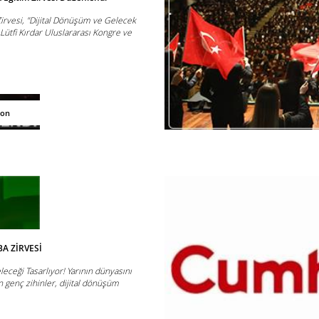
Zirvesi, "Dijital Dönüşüm ve Gelecek
 Lütfi Kırdar Uluslararası Kongre ve
yon
BA ZİRVESİ
leceği Tasarlıyor! Yarının dünyasını
 genç zihinler, dijital dönüşüm