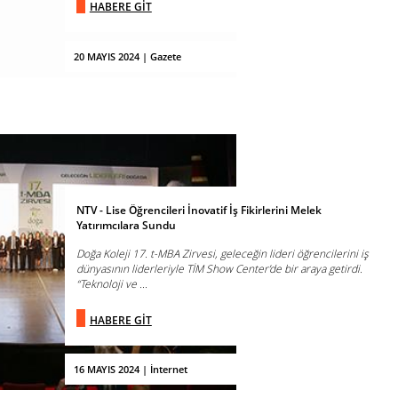
HABERE GİT
20 MAYIS 2024 | Gazete
NTV - Lise Öğrencileri İnovatif İş Fikirlerini Melek
Yatırımcılara Sundu
Doğa Koleji 17. t-MBA Zirvesi, geleceğin lideri öğrencilerini iş
dünyasının liderleriyle TİM Show Center’de bir araya getirdi.
“Teknoloji ve ...
HABERE GİT
16 MAYIS 2024 | İnternet