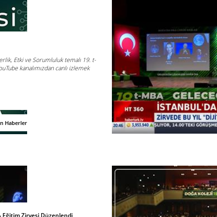
rlik, Etki ve Sorumluluk temalı 19. t-
YouTube kanalımızdan canlı izlemek
an Haberler
 Eğitim Zirvesi Düzenlendi