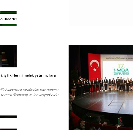
an Haberler
i, iş fikirlerini melek yatırımcılara
lik Akademisi tarafından hazırlanan t-
i teması 'Teknoloji ve İnovasyon' oldu.
t