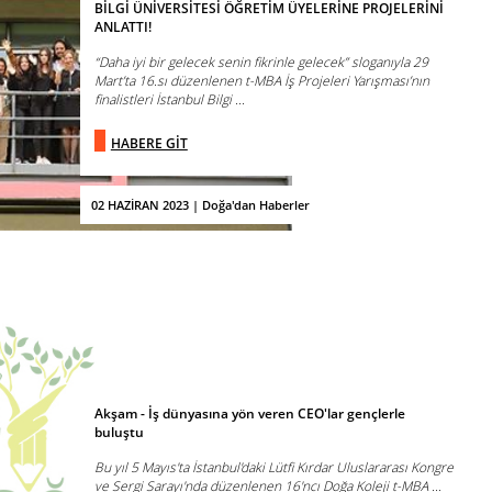
BİLGİ ÜNİVERSİTESİ ÖĞRETİM ÜYELERİNE PROJELERİNİ
ANLATTI!
“Daha iyi bir gelecek senin fikrinle gelecek” sloganıyla 29
Mart’ta 16.sı düzenlenen t-MBA İş Projeleri Yarışması’nın
finalistleri İstanbul Bilgi ...
HABERE GİT
02 HAZİRAN 2023 | Doğa'dan Haberler
Akşam - İş dünyasına yön veren CEO'lar gençlerle
buluştu
Bu yıl 5 Mayıs'ta İstanbul'daki Lütfi Kırdar Uluslararası Kongre
ve Sergi Sarayı'nda düzenlenen 16'ncı Doğa Koleji t-MBA ...