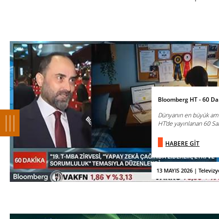
Bloomberg HT - 60 Da
Dünyanın en büyük amf
HT’de yayınlanan 60 Sa
HABERE GİT
13 MAYIS 2026 | Televiz