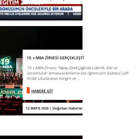
19. t-MBA ZİRVESİ GERÇEKLEŞTİ
19. t-MBA Zirvesi; “Yapay Zekâ Çağında Liderlik, Etki ve
Sorumluluk” temasıyla binlerce lise öğrencisini İstanbul Lütfi
Kırdar Uluslararası Kongre ve ...
HABERE GİT
12 MAYIS 2026 | Doğa'dan Haberler