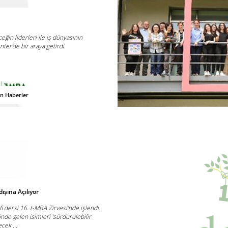
eğin liderleri ile iş dünyasının
ter’de bir araya getirdi.
an Haberler
şına Açılıyor
 dersi 16. t-MBA Zirvesi'nde işlendi.
nde gelen isimleri ‘sürdürülebilir
cek ...