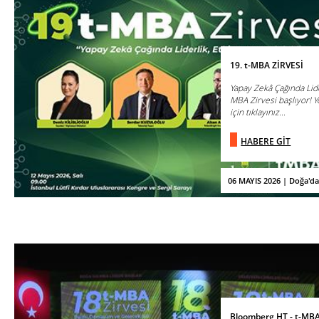
19. t-MBA ZİRVESİ
Yapay Zekâ Çağında Lide
MBA Zirvesi başlıyor! 
için tıklayınız...
HABERE GİT
06 MAYIS 2026 | Doğa'd
Bloomberg HT - t-MBA