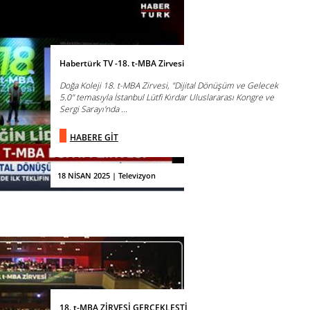
Habertürk TV -18. t-MBA Zirvesi
Doğa Koleji 18. t-MBA Zirvesi, "Dijital Dönüşüm ve Gelecek
5.0" temasıyla İstanbul Lütfi Kırdar Uluslararası Kongre ve
Sergi Sarayı'nda ...
HABERE GİT
18 NİSAN 2025 | Televizyon
18. t-MBA ZİRVESİ GERÇEKLEŞTİ