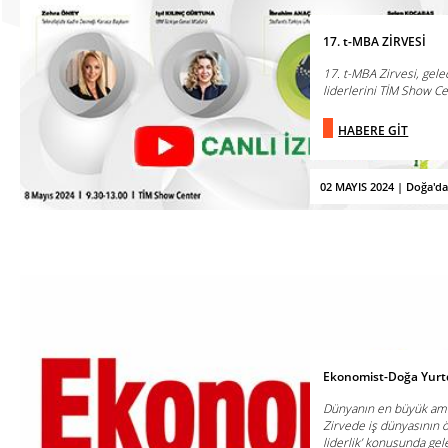
17. t-MBA ZİRVESİ
17. t-MBA Zirvesi, gelec
liderlerini TİM Show Cen
HABERE GİT
02 MAYIS 2024 | Doğa'd
Ekonomist-Doğa Yurtdı
Dünyanın en büyük amfi
Zirvede iş dünyasının ö
liderlik’ konusunda gele