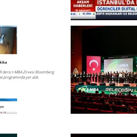
kika
i dersi t-MBA Zirvesi Bloomberg
at programında yer aldı.
yon