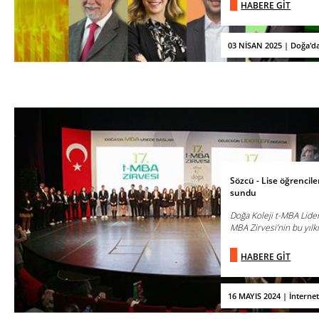
HABERE GİT
03 NİSAN 2025 | Doğa'd
Sözcü - Lise öğrenciler
sundu
Doğa Koleji t-MBA Lider
MBA Zirvesi’nin bu yılk
HABERE GİT
16 MAYIS 2024 | İnterne