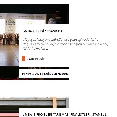
t-MBA ZİRVESİ 17 YAŞINDA
17. yaşını kutlayan t-MBA Zirvesi, geleceğin liderlerini
değerli isimlerle buluştururken lise öğrencilerimiz inovatif iş
fikirlerini melek ...
HABERE GİT
10 MAYIS 2024 | Doğa'dan Haberler
t-MBA İŞ PROJELERİ YARIŞMASI FİNALİSTLERİ İSTANBUL