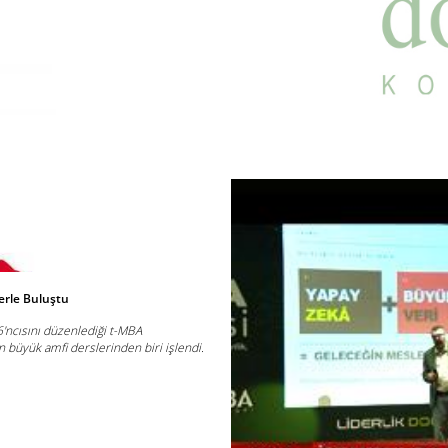
lerle Buluştu
16'ncısını düzenlediği t-MBA
 büyük amfi derslerinden biri işlendi.