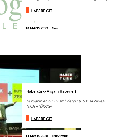
HABERE GİT
10 MAYIS 2023 | Gazete
Habertürk- Akşam Haberleri
Dünyanın en büyük amfi dersi 19. t-MBA Zirvesi
HABERTÜRK’te!
HABERE GİT
14 MAYIS 2026 | Televizyon