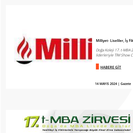
Milliyet- Liseliler, İş 
Doğa Koleji 17. t-MBA Z
liderleriyle TİM Show Ce
HABERE GİT
14 MAYIS 2024 | Gazete