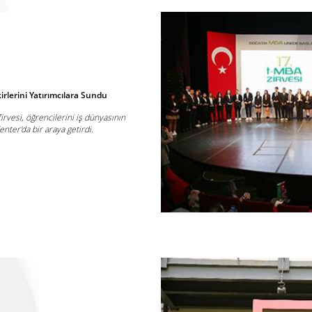
Fikirlerini Yatırımcılara Sundu
irvesi, öğrencilerini iş dünyasının
nter'da bir araya getirdi.