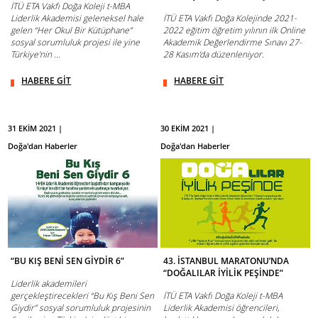
İTÜ ETA Vakfı Doğa Koleji t-MBA
Liderlik Akademisi geleneksel hale
İTÜ ETA Vakfı Doğa Kolejinde 2021-
gelen “Her Okul Bir Kütüphane”
2022 eğitim öğretim yılının ilk Online
sosyal sorumluluk projesi ile yine
Akademik Değerlendirme Sınavı 27-
Türkiye'nin ...
28 Kasım’da düzenleniyor.
HABERE GİT
HABERE GİT
31 EKİM 2021 |
30 EKİM 2021 |
Doğa'dan Haberler
Doğa'dan Haberler
“BU KIŞ BENİ SEN GİYDİR 6”
43. İSTANBUL MARATONU’NDA
“DOĞALILAR İYİLİK PEŞİNDE”
Liderlik akademileri
gerçekleştirecekleri “Bu Kış Beni Sen
İTÜ ETA Vakfı Doğa Koleji t-MBA
Giydir” sosyal sorumluluk projesinin
Liderlik Akademisi öğrencileri,