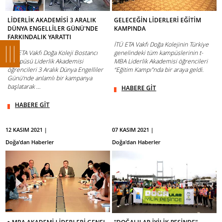
LİDERLİK AKADEMİSİ 3 ARALIK
GELECEĞİN LİDERLERİ EĞİTİM
DÜNYA ENGELLİLER GÜNÜ'NDE
KAMPINDA
FARKINDALIK YARATTI
İTÜ ETA Vakfı Doğa Kolejinin Türkiye
İTÜ ETA Vakfı Doğa Koleji Bostancı
genelindeki tüm kampüslerinin t-
Kampüsü Liderlik Akademisi
MBA Liderlik Akademisi öğrencileri
öğrencileri 3 Aralık Dünya Engelliler
“Eğitim Kampı”nda bir araya geldi.
Günü'nde anlamlı bir kampanya
başlatarak ...
HABERE GİT
HABERE GİT
12 KASIM 2021 |
07 KASIM 2021 |
Doğa'dan Haberler
Doğa'dan Haberler