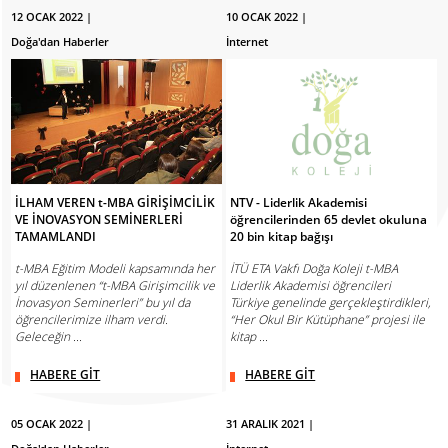
12 OCAK 2022 |
10 OCAK 2022 |
Doğa'dan Haberler
İnternet
İLHAM VEREN t-MBA GİRİŞİMCİLİK
NTV - Liderlik Akademisi
VE İNOVASYON SEMİNERLERİ
öğrencilerinden 65 devlet okuluna
TAMAMLANDI
20 bin kitap bağışı
t-MBA Eğitim Modeli kapsamında her
İTÜ ETA Vakfı Doğa Koleji t-MBA
yıl düzenlenen “t-MBA Girişimcilik ve
Liderlik Akademisi öğrencileri
İnovasyon Seminerleri” bu yıl da
Türkiye genelinde gerçekleştirdikleri,
öğrencilerimize ilham verdi.
“Her Okul Bir Kütüphane” projesi ile
Geleceğin ...
kitap ...
HABERE GİT
HABERE GİT
05 OCAK 2022 |
31 ARALIK 2021 |