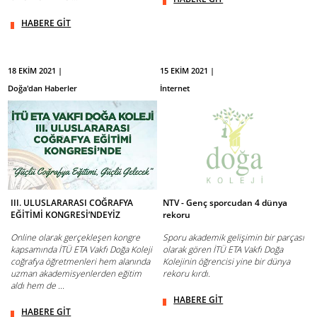
HABERE GİT
18 EKİM 2021 |
15 EKİM 2021 |
Doğa'dan Haberler
İnternet
III. ULUSLARARASI COĞRAFYA
NTV - Genç sporcudan 4 dünya
EĞİTİMİ KONGRESİ’NDEYİZ
rekoru
Online olarak gerçekleşen kongre
Sporu akademik gelişimin bir parçası
kapsamında İTÜ ETA Vakfı Doğa Koleji
olarak gören İTÜ ETA Vakfı Doğa
coğrafya öğretmenleri hem alanında
Kolejinin öğrencisi yine bir dünya
uzman akademisyenlerden eğitim
rekoru kırdı.
aldı hem de ...
HABERE GİT
HABERE GİT