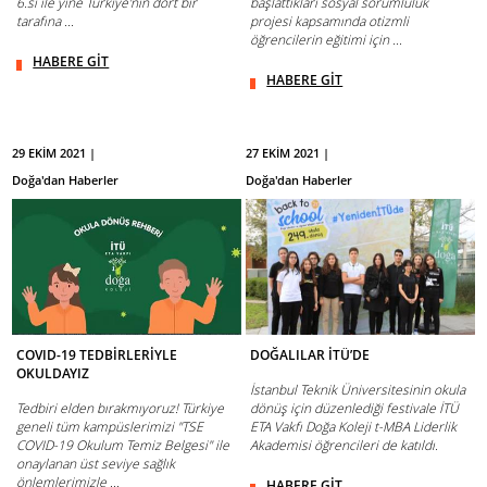
6.sı ile yine Türkiye'nin dört bir
başlattıkları sosyal sorumluluk
tarafına ...
projesi kapsamında otizmli
öğrencilerin eğitimi için ...
HABERE GİT
HABERE GİT
29 EKİM 2021 |
27 EKİM 2021 |
Doğa'dan Haberler
Doğa'dan Haberler
COVID-19 TEDBİRLERİYLE
DOĞALILAR İTÜ’DE
OKULDAYIZ
İstanbul Teknik Üniversitesinin okula
Tedbiri elden bırakmıyoruz! Türkiye
dönüş için düzenlediği festivale İTÜ
geneli tüm kampüslerimizi "TSE
ETA Vakfı Doğa Koleji t-MBA Liderlik
COVID-19 Okulum Temiz Belgesi" ile
Akademisi öğrencileri de katıldı.
onaylanan üst seviye sağlık
önlemlerimizle ...
HABERE GİT