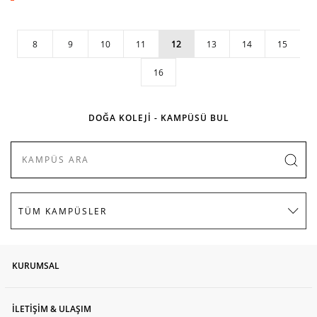
8
9
10
11
12
13
14
15
16
DOĞA KOLEJİ - KAMPÜSÜ BUL
KURUMSAL
İLETİŞİM & ULAŞIM