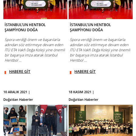
İSTANBUL’UN HENTBOL
İSTANBUL’UN HENTBOL
ŞAMPİYONU DOĞA
ŞAMPİYONU DOĞA
Spora verdiği önem ve başarılarla
Spora verdiği önem ve başarılarla
adından söz ettirmeye devam eden
adından söz ettirmeye devam eden
İTÜ ETA Vakfı Doğa Koleji yine önemli
İTÜ ETA Vakfı Doğa Koleji yine önemli
bir başarıya imza atarak İstanbul
bir başarıya imza atarak İstanbul
Hentbol ...
Hentbol ...
HABERE GİT
HABERE GİT
10 ARALIK 2021 |
18 KASIM 2021 |
Doğa'dan Haberler
Doğa'dan Haberler