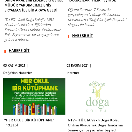
t-MBA AKADEMİ LİDERLERİ GENEL
"DOĞALILAR İYİLİK PEŞİNDE"
MÜDÜR YARDIMCIMIZ ENİS
Öğrencilerimiz, 7 Kasım’da
ERYAMAN İLE BİR ARAYA GELDİ
gerçekleşen N Kolay 43. İstanbul
İTÜ ETA Vakfı Doğa Koleji t-MBA
Maratonu’na “Doğalılar İyilik Peşinde”
Akademi Liderleri, Eğitimden
sloganı ile katıldı.
Sorumlu Genel Müdür Yardımcımız
Enis Eryaman ile bir araya gelerek
HABERE GİT
gelecek dönem ...
HABERE GİT
03 KASIM 2021 |
03 KASIM 2021 |
Doğa'dan Haberler
İnternet
“HER OKUL BİR KÜTÜPHANE”
NTV - İTÜ ETA Vakfı Doğa Koleji
PROJESİ
Online Akademik Değerlendirme
Sınavı için başvurular başladı!