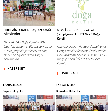
5000 MİNİK KALBİ BAŞTAN AYAĞI
NTV - İstanbul’un Hentbol
GİYDİRDİK!
Şampiyonu İTÜ ETA Vakfı Doğa
Koleji
İTÜ ETA Vakfı Doğa Koleji t-MBA
Liderlik Akademisi öğrencileri bu yıl
İstanbul Liseler Hentbol Şampiyonası
6. sını gerçekleştirdikleri “Bu Kış
Genç Erkekler finalinde Özel Pendik
Beni Sen Giydir” isimli sosyal
Final Akademi Anadolu Lisesini 33-13
sorumluluk ...
mağlup eden İTÜ ETA Vakfı Doğa
Koleji ...
HABERE GİT
HABERE GİT
17 ARALIK 2021 |
17 ARALIK 2021 |
Başarı Hikayeleri
Doğa'dan Haberler