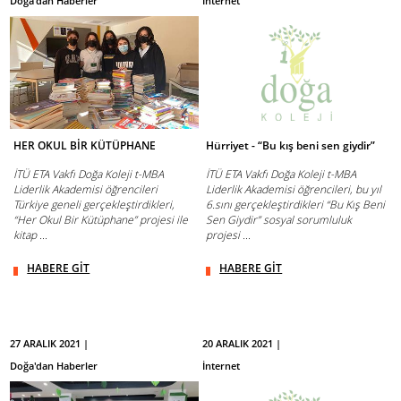
Doğa'dan Haberler
İnternet
HER OKUL BİR KÜTÜPHANE
Hürriyet - “Bu kış beni sen giydir”
İTÜ ETA Vakfı Doğa Koleji t-MBA
İTÜ ETA Vakfı Doğa Koleji t-MBA
Liderlik Akademisi öğrencileri
Liderlik Akademisi öğrencileri, bu yıl
Türkiye geneli gerçekleştirdikleri,
6.sını gerçekleştirdikleri “Bu Kış Beni
“Her Okul Bir Kütüphane” projesi ile
Sen Giydir” sosyal sorumluluk
kitap ...
projesi ...
HABERE GİT
HABERE GİT
27 ARALIK 2021 |
20 ARALIK 2021 |
Doğa'dan Haberler
İnternet