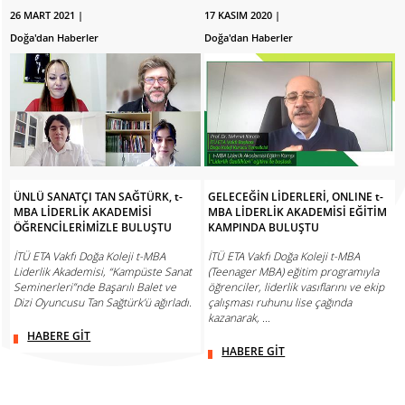
26 MART 2021 |
17 KASIM 2020 |
Doğa'dan Haberler
Doğa'dan Haberler
ÜNLÜ SANATÇI TAN SAĞTÜRK, t-
GELECEĞİN LİDERLERİ, ONLINE t-
MBA LİDERLİK AKADEMİSİ
MBA LİDERLİK AKADEMİSİ EĞİTİM
ÖĞRENCİLERİMİZLE BULUŞTU
KAMPINDA BULUŞTU
İTÜ ETA Vakfı Doğa Koleji t-MBA
İTÜ ETA Vakfı Doğa Koleji t-MBA
Liderlik Akademisi, “Kampüste Sanat
(Teenager MBA) eğitim programıyla
Seminerleri”nde Başarılı Balet ve
öğrenciler, liderlik vasıflarını ve ekip
Dizi Oyuncusu Tan Sağtürk’ü ağırladı.
çalışması ruhunu lise çağında
kazanarak, ...
HABERE GİT
HABERE GİT