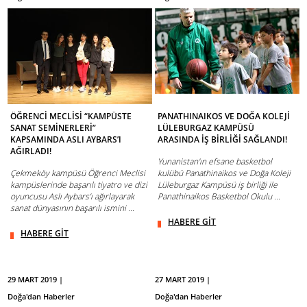
ÖĞRENCİ MECLİSİ “KAMPÜSTE
PANATHINAIKOS VE DOĞA KOLEJİ
SANAT SEMİNERLERİ”
LÜLEBURGAZ KAMPÜSÜ
KAPSAMINDA ASLI AYBARS’I
ARASINDA İŞ BİRLİĞİ SAĞLANDI!
AĞIRLADI!
Yunanistan'ın efsane basketbol
Çekmeköy kampüsü Öğrenci Meclisi
kulübü Panathinaikos ve Doğa Koleji
kampüslerinde başarılı tiyatro ve dizi
Lüleburgaz Kampüsü iş birliği ile
oyuncusu Aslı Aybars’ı ağırlayarak
Panathinaikos Basketbol Okulu ...
sanat dünyasının başarılı ismini ...
HABERE GİT
HABERE GİT
29 MART 2019 |
27 MART 2019 |
Doğa'dan Haberler
Doğa'dan Haberler