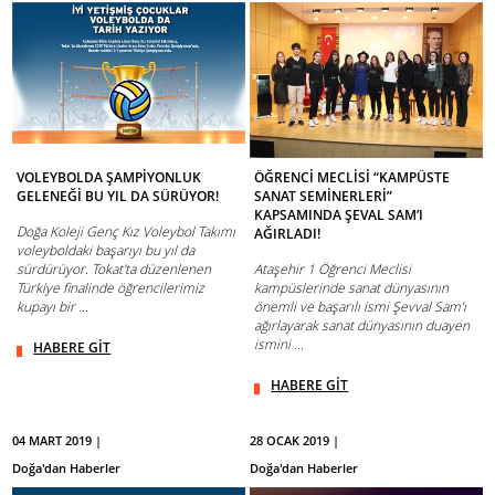
VOLEYBOLDA ŞAMPİYONLUK
ÖĞRENCİ MECLİSİ “KAMPÜSTE
GELENEĞİ BU YIL DA SÜRÜYOR!
SANAT SEMİNERLERİ”
KAPSAMINDA ŞEVAL SAM’I
Doğa Koleji Genç Kız Voleybol Takımı
AĞIRLADI!
voleyboldaki başarıyı bu yıl da
sürdürüyor. Tokat'ta düzenlenen
Ataşehir 1 Öğrenci Meclisi
Türkiye finalinde öğrencilerimiz
kampüslerinde sanat dünyasının
kupayı bir ...
önemli ve başarılı ismi Şevval Sam’ı
ağırlayarak sanat dünyasının duayen
ismini ...
HABERE GİT
HABERE GİT
04 MART 2019 |
28 OCAK 2019 |
Doğa'dan Haberler
Doğa'dan Haberler