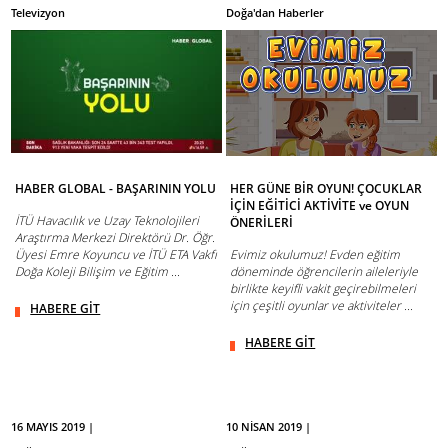
Televizyon
Doğa'dan Haberler
HABER GLOBAL - BAŞARININ YOLU
HER GÜNE BİR OYUN! ÇOCUKLAR
İÇİN EĞİTİCİ AKTİVİTE ve OYUN
İTÜ Havacılık ve Uzay Teknolojileri
ÖNERİLERİ
Araştırma Merkezi Direktörü Dr. Öğr.
Üyesi Emre Koyuncu ve İTÜ ETA Vakfı
Evimiz okulumuz! Evden eğitim
Doğa Koleji Bilişim ve Eğitim ...
döneminde öğrencilerin aileleriyle
birlikte keyifli vakit geçirebilmeleri
için çeşitli oyunlar ve aktiviteler ...
HABERE GİT
HABERE GİT
16 MAYIS 2019 |
10 NİSAN 2019 |