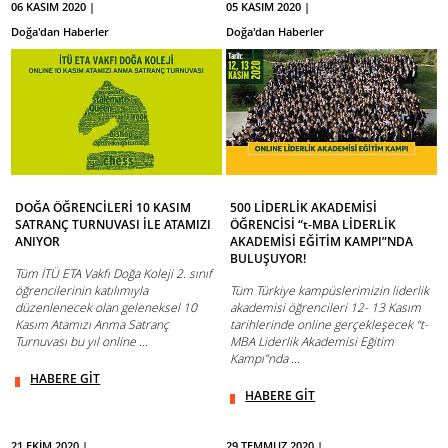
06 KASIM 2020 |
05 KASIM 2020 |
Doğa'dan Haberler
Doğa'dan Haberler
DOĞA ÖĞRENCİLERİ 10 KASIM
500 LİDERLİK AKADEMİSİ
SATRANÇ TURNUVASI İLE ATAMIZI
ÖĞRENCİSİ “t-MBA LİDERLİK
ANIYOR
AKADEMİSİ EĞİTİM KAMPI”NDA
BULUŞUYOR!
Tüm İTÜ ETA Vakfı Doğa Koleji 2. sınıf
öğrencilerinin katılımıyla
Tüm Türkiye kampüslerimizin liderlik
düzenlenecek olan geleneksel 10
akademisi öğrencileri 12- 13 Kasım
Kasım Atamızı Anma Satranç
tarihlerinde online gerçekleşecek “t-
Turnuvası bu yıl online ...
MBA Liderlik Akademisi Eğitim
Kampı”nda ...
HABERE GİT
HABERE GİT
21 EKİM 2020 |
29 TEMMUZ 2020 |