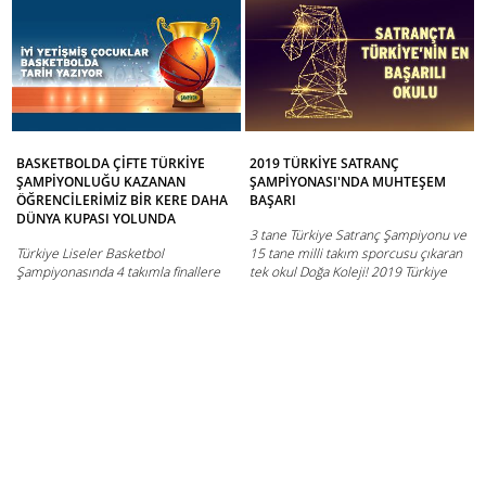
BASKETBOLDA ÇİFTE TÜRKİYE
2019 TÜRKİYE SATRANÇ
ŞAMPİYONLUĞU KAZANAN
ŞAMPİYONASI'NDA MUHTEŞEM
ÖĞRENCİLERİMİZ BİR KERE DAHA
BAŞARI
DÜNYA KUPASI YOLUNDA
3 tane Türkiye Satranç Şampiyonu ve
Türkiye Liseler Basketbol
15 tane milli takım sporcusu çıkaran
Şampiyonasında 4 takımla finallere
tek okul Doğa Koleji! 2019 Türkiye
kalan Doğa Koleji, ulaşılması güç bir
Küçükler ve Yıldızlar Satranç ...
başarıyla hem genç kız hem genç
erkek ...
HABERE GİT
HABERE GİT
10 ARALIK 2018 |
15 AĞUSTOS 2018 |
Doğa'dan Haberler
Doğa'dan Haberler