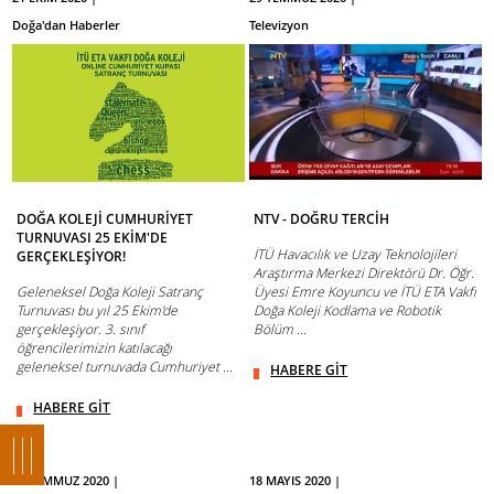
Doğa'dan Haberler
Televizyon
DOĞA KOLEJİ CUMHURİYET
NTV - DOĞRU TERCİH
TURNUVASI 25 EKİM'DE
İTÜ Havacılık ve Uzay Teknolojileri
GERÇEKLEŞİYOR!
Araştırma Merkezi Direktörü Dr. Öğr.
Geleneksel Doğa Koleji Satranç
Üyesi Emre Koyuncu ve İTÜ ETA Vakfı
Turnuvası bu yıl 25 Ekim'de
Doğa Koleji Kodlama ve Robotik
gerçekleşiyor. 3. sınıf
Bölüm ...
öğrencilerimizin katılacağı
geleneksel turnuvada Cumhuriyet ...
HABERE GİT
HABERE GİT
24 TEMMUZ 2020 |
18 MAYIS 2020 |