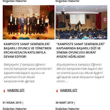
Doğa'dan Haberler
Doğa'dan Haberler
KAMPÜSTE SANAT SEMİNERLERİ
“KAMPÜSTE SANAT SEMİNERLERİ”
BAŞARILI OYUNCU VE YÖNETMEN
KAPSAMINDA BAŞARILI DİZİ VE
ERCAN KESAL’IN KATILIMIYLA
SİNEMA OYUNCUSU MURAT
DEVAM EDİYOR!
AYGEN’I AĞIRLADIK!
Bahçeşehir 2 kampüsü öğrenci
Büyükçekmece kampüsü Öğrenci
meclisi kampüste sanat seminerleri
Meclisi kampüslerinde başarılı dizi
kapsamında başarılı oyuncu ve
ve sinema oyuncusu Murat Aygen’i
yönetmen Ercan Kesal’ı
ağırlayarak sanat dünyasının başarılı
kampüslerinde ağırladı.
ismini ...
HABERE GİT
HABERE GİT
01 NİSAN 2019 |
30 MART 2019 |
Doğa'dan Haberler
Doğa'dan Haberler