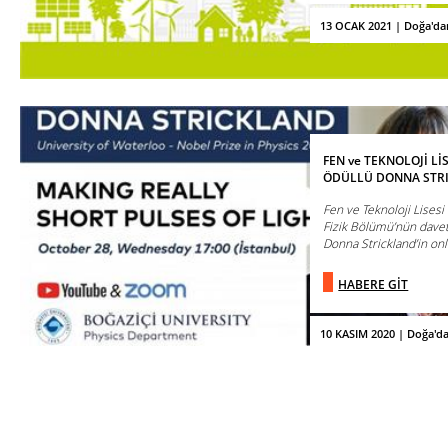
13 OCAK 2021 | Doğa'da
FEN ve TEKNOLOJİ Lİ
ÖDÜLLÜ DONNA STRI
Fen ve Teknoloji Lisesi
Fizik Bölümü’nün davet
Donna Strickland’in onli
HABERE GİT
10 KASIM 2020 | Doğa'd