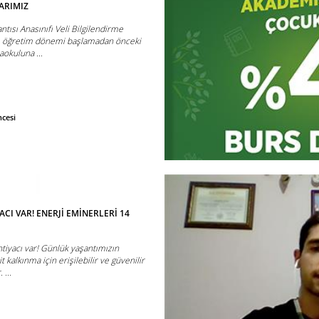
ARIMIZ
ntısı Anasınıfı Veli Bilgilendirme
tim öğretim dönemi başlamadan önceki
okuluna ...
ncesi
ACI VAR! ENERJİ EMİNERLERİ 14
htiyacı var! Günlük yaşantımızın
 kalkınma için erişilebilir ve güvenilir
 ...