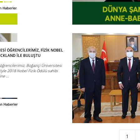
n Haberler
SESİ ÖĞRENCİLERİMİZ, FİZİK NOBEL
CKLAND İLE BULUŞTU
 öğrencilerimiz, Boğaziçi Üniversitesi
iyle 2018 Nobel Fizik Ödülü sahibi
ne ...
an Haberler
1