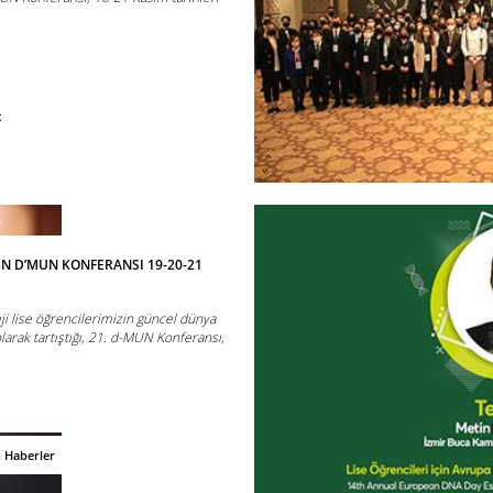
.
t
N D’MUN KONFERANSI 19-20-21
ji lise öğrencilerimizin güncel dünya
olarak tartıştığı, 21. d-MUN Konferansı,
.
n Haberler