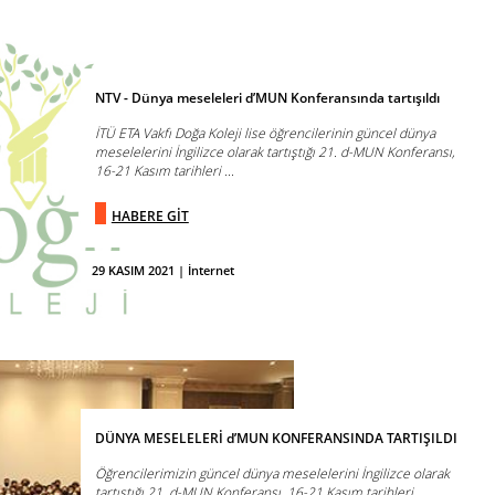
NTV - Dünya meseleleri d’MUN Konferansında tartışıldı
İTÜ ETA Vakfı Doğa Koleji lise öğrencilerinin güncel dünya
meselelerini İngilizce olarak tartıştığı 21. d-MUN Konferansı,
16-21 Kasım tarihleri ...
HABERE GİT
29 KASIM 2021 | İnternet
DÜNYA MESELELERİ d’MUN KONFERANSINDA TARTIŞILDI
Öğrencilerimizin güncel dünya meselelerini İngilizce olarak
tartıştığı 21. d-MUN Konferansı, 16-21 Kasım tarihleri