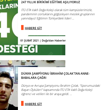
247 YILLIK BİRİKİMİ EĞİTİME AŞILIYORUZ
İTÜ ETA Vakfı Doğa Koleji olarak tüm kampüslerimizle,
pandeminin zorluklarını göğüsleyen meslek gruplarının
yanındayız! Eğitimin Türkiye’deki lideri ...
HABERE GİT
01 ŞUBAT 2021 | Doğa'dan Haberler
DÜNYA ŞAMPİYONU İBRAHİM ÇOLAK'TAN ANNE-
BABALARA ÇAĞRI
Dünya ve Avrupa Şampiyonu İbrahim Çolak, “Sporumuzdaki
Başarı Öyküleri” kapsamında İTÜ ETA Vakfı Doğa Koleji
öğrenci ve velileri ile bir araya geldi. ...
HABERE GİT