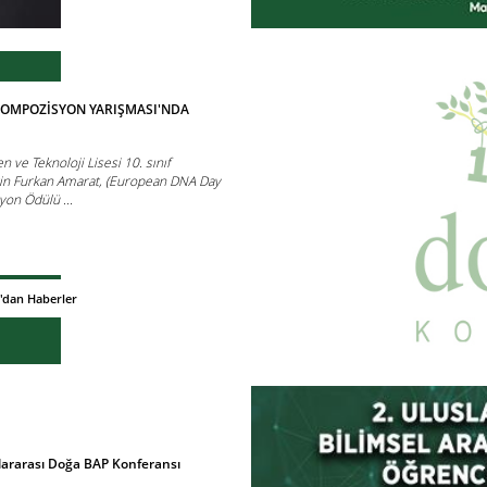
OMPOZİSYON YARIŞMASI'NDA
 ve Teknoloji Lisesi 10. sınıf
in Furkan Amarat, (European DNA Day
yon Ödülü ...
'dan Haberler
uslararası Doğa BAP Konferansı