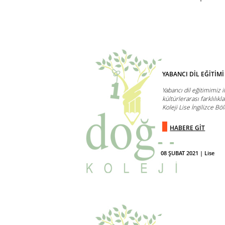
YABANCI DİL EĞİTİMİ
Yabancı dil eğitimimiz 
kültürlerarası farklılık
Koleji Lise İngilizce Böl
HABERE GİT
08 ŞUBAT 2021 | Lise