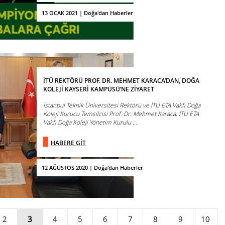
13 OCAK 2021 | Doğa'dan Haberler
İTÜ REKTÖRÜ PROF. DR. MEHMET KARACA’DAN, DOĞA
KOLEJİ KAYSERİ KAMPÜSÜ’NE ZİYARET
İstanbul Teknik Üniversitesi Rektörü ve İTÜ ETA Vakfı Doğa
Koleji Kurucu Temsilcisi Prof. Dr. Mehmet Karaca, İTÜ ETA
Vakfı Doğa Koleji Yönetim Kurulu ...
HABERE GİT
12 AĞUSTOS 2020 | Doğa'dan Haberler
2
3
4
5
6
7
8
9
10