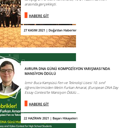
arasında gerçekleşti.
HABERE GİT
27 KASIM 2021 | Doğa'dan Haberler
AVRUPA DNA GÜNÜ KOMPOZİSYON YARIŞMASI'NDA
MANSİYON ÖDÜLÜ
İzmir Buca Kampüsü Fen ve Teknoloji Lisesi 10. sınıf
öğrencilerimizden Metin Furkan Amarat, (European DNA Day
Essay Contest'te Mansiyon Ödülü ...
HABERE GİT
22 HAZİRAN 2021 | Başarı Hikayeleri