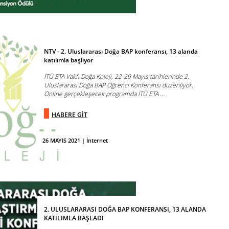
NTV - 2. Uluslararası Doğa BAP konferansı, 13 alanda
katılımla başlıyor
İTÜ ETA Vakfı Doğa Koleji, 22-29 Mayıs tarihlerinde 2.
Uluslararası Doğa BAP Öğrenci Konferansı düzenliyor.
Online gerçekleşecek programda İTÜ ETA ...
HABERE GİT
26 MAYIS 2021 | İnternet
2. ULUSLARARASI DOĞA BAP KONFERANSI, 13 ALANDA
KATILIMLA BAŞLADI