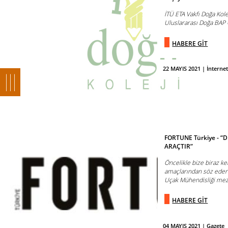
İTÜ ETA Vakfı Doğa Kole
Uluslararası Doğa BAP 
HABERE GİT
22 MAYIS 2021 | İnterne
FORTUNE Türkiye - “
ARAÇTIR”
Öncelikle bize biraz ke
amaçlarından söz eder 
Uçak Mühendisliği mez
HABERE GİT
04 MAYIS 2021 | Gazete