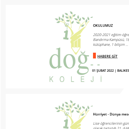
OKULUMUZ
2020-2021 eğitim-öğret
Bandırma Kampüsü, 18 d
kütüphane, 1 bilişim ...
HABERE GİT
01 ŞUBAT 2022 | BALI
Hürriyet - Dünya mesel
Lise öğrencilerinin gün
olarak tartıştığı 21. d