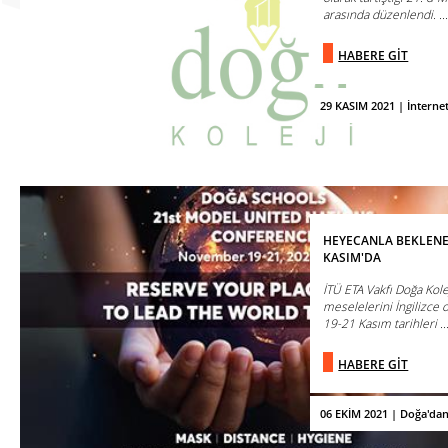
arasında düzenlendi. ..
HABERE GİT
29 KASIM 2021 | İnterne
HEYECANLA BEKLENE
KASIM'DA
İTÜ ETA Vakfı Doğa Kole
meselelerini İngilizce 
19-21 Kasım tarihleri ..
HABERE GİT
06 EKİM 2021 | Doğa'da