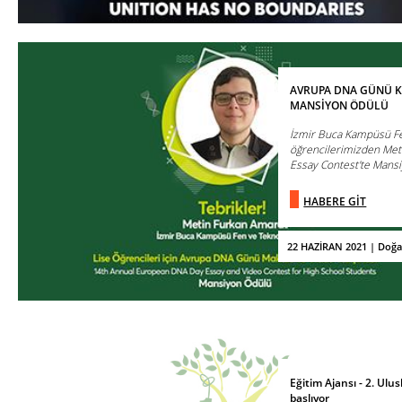
AVRUPA DNA GÜNÜ K
MANSİYON ÖDÜLÜ
İzmir Buca Kampüsü Fen
öğrencilerimizden Met
Essay Contest'te Mansi
HABERE GİT
22 HAZİRAN 2021 | Doğa
Eğitim Ajansı - 2. Ul
başlıyor