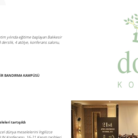
im yılında eğitime başlayan Balıkesir
erslik, 4 atölye, konferans salonu,
KESİR BANDIRMA KAMPÜSÜ
eleri tartışıldı
cel dünya meselelerini İngilizce
-MUN Konferansı, 16-21 Kasım tarihleri