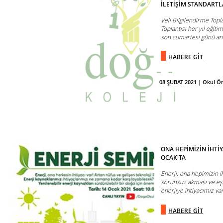
İLETİŞİM STANDARTL
Veli Bilgilendirme Topla
Toplantısı her yıl eği
son cumartesi günü ana
HABERE GİT
08 ŞUBAT 2021 | Okul Ö
ONA HEPİMİZİN İHTİY
OCAK'TA
Enerji; ona hepimizin i
sorunsuz akması ve eşit
enerjiye ihtiyacımız var.
HABERE GİT