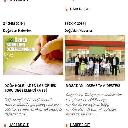
HABERE GİT
24 EKİM 2019 |
18 EKİM 2019 |
Doğa'dan Haberler
Doğa'dan Haberler
DOĞA KOLEJİNDEN LGS ÖRNEK
DOĞA’DAN LÖSEV’E TAM DESTEK!
SORU DEĞERLENDİRMESİ
Doğa Koleji, Türkiye genelindeki tüm
Doğa Koleji bölüm başkanları 7
kampüslerine LÖSEV bağış
Haziran 2020'de gerçekleşecek olan
kumbarası yerleştirdi. Bağış
LGS için yayınlanan ilk örnek kitapçığı
kumbaralarında tüm yıl toplanan
değerlendirdi.
paralarla, lösemili ...
HABERE GİT
HABERE GİT