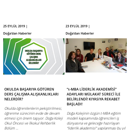
25 EYLÜL 2019 |
23 EYLÜL 2019 |
Doğa'dan Haberler
Doğa'dan Haberler
OKULDA BAŞARIYA GÖTÜREN
“t-MBA LİDERLİK AKADEMİSİ”
DERS ÇALIŞMA ALIŞKANLIKLARI
ADAYLARI MÜLAKAT SÜRECİ İLE
NELERDİR?
BELİRLENDİ! KIYASIYA REKABET
BAŞLADI!
Okulda öğrenilenlerin pekiştirilmesi,
öğrenme sürecinin evde de devam
Doğa Kolejinin özgün t-MBA eğitim
etmesi için önem taşıyor. Doğa Koleji
modeli kapsamında öğrencileri iş
Okul Öncesi ve İlkokul Rehberlik
dünyasına ve geleceğe hazırlayan
Bölüm ...
“liderlik akademisi” yapılanması bu yıl