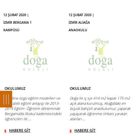
12 ŞUBAT 2020 |
12 ŞUBAT 2020 |
İZMİR BERGAMA 1
İZMİR ALİAĞA
KAMPÜSÜ
ANAOKULU
OKULUMUZ
OKULUMUZ
Kendine özgü eğitim modelleri ve
Doğa ile iç içe 414 m2 kapalı 175 m2
ayrıcalıklı eğitim anlayışı ile 2013-
açık alana kurulmuş, Aliağa'daki en
2014 Eğitim- Öğretim döneminde
büyük bahçeli anaokulumuz, yaparak
Bergama’da ilkokul kademesindeki
yaşayarak öğrenme imkanı yaratan
öğrencileri ile ...
alanları ...
HABERE GİT
HABERE GİT