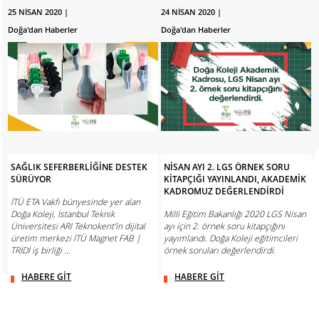
25 NİSAN 2020 |
24 NİSAN 2020 |
Doğa'dan Haberler
Doğa'dan Haberler
SAĞLIK SEFERBERLİĞİNE DESTEK
NİSAN AYI 2. LGS ÖRNEK SORU
SÜRÜYOR
KİTAPÇIĞI YAYINLANDI, AKADEMİK
KADROMUZ DEĞERLENDİRDİ
İTÜ ETA Vakfı bünyesinde yer alan
Doğa Koleji, İstanbul Teknik
Milli Eğitim Bakanlığı 2020 LGS Nisan
Üniversitesi ARI Teknokent’in dijital
ayı için 2. örnek soru kitapçığını
üretim merkezi İTÜ Magnet FAB |
yayımlandı. Doğa Koleji eğitimcileri
TRİDİ iş birliği ...
örnek soruları değerlendirdi.
HABERE GİT
HABERE GİT