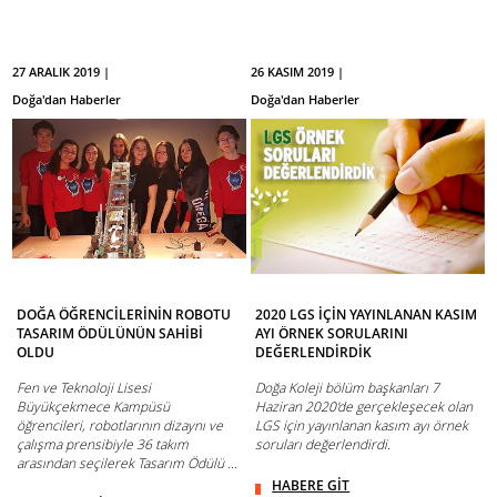
27 ARALIK 2019 |
26 KASIM 2019 |
Doğa'dan Haberler
Doğa'dan Haberler
DOĞA ÖĞRENCİLERİNİN ROBOTU
2020 LGS İÇİN YAYINLANAN KASIM
TASARIM ÖDÜLÜNÜN SAHİBİ
AYI ÖRNEK SORULARINI
OLDU
DEĞERLENDİRDİK
Fen ve Teknoloji Lisesi
Doğa Koleji bölüm başkanları 7
Büyükçekmece Kampüsü
Haziran 2020'de gerçekleşecek olan
öğrencileri, robotlarının dizaynı ve
LGS için yayınlanan kasım ayı örnek
çalışma prensibiyle 36 takım
soruları değerlendirdi.
arasından seçilerek Tasarım Ödülü ...
HABERE GİT