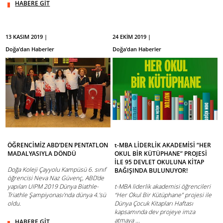
HABERE GİT
13 KASIM 2019 |
24 EKİM 2019 |
Doğa'dan Haberler
Doğa'dan Haberler
ÖĞRENCİMİZ ABD’DEN PENTATLON
t-MBA LİDERLİK AKADEMİSİ “HER
MADALYASIYLA DÖNDÜ
OKUL BİR KÜTÜPHANE” PROJESİ
İLE 95 DEVLET OKULUNA KİTAP
Doğa Koleji Çayyolu Kampüsü 6. sınıf
BAĞIŞINDA BULUNUYOR!
öğrencisi Neva Naz Güvenç, ABD’de
yapılan UIPM 2019 Dünya Biathle-
t-MBA liderlik akademisi öğrencileri
Triathle Şampiyonası’nda dünya 4.’sü
“Her Okul Bir Kütüphane” projesi ile
oldu.
Dünya Çocuk Kitapları Haftası
kapsamında dev projeye imza
atmaya ...
HABERE GİT