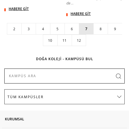
da ...
HABERE GİT
HABERE GİT
2
3
4
5
6
7
8
9
10
11
12
DOĞA KOLEJİ - KAMPÜSÜ BUL
KURUMSAL