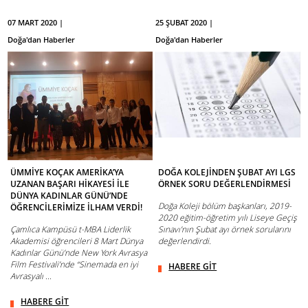
07 MART 2020 |
25 ŞUBAT 2020 |
Doğa'dan Haberler
Doğa'dan Haberler
ÜMMİYE KOÇAK AMERİKA’YA
DOĞA KOLEJİNDEN ŞUBAT AYI LGS
UZANAN BAŞARI HİKAYESİ İLE
ÖRNEK SORU DEĞERLENDİRMESİ
DÜNYA KADINLAR GÜNÜ’NDE
Doğa Koleji bölüm başkanları, 2019-
ÖĞRENCİLERİMİZE İLHAM VERDİ!
2020 eğitim-öğretim yılı Liseye Geçiş
Çamlıca Kampüsü t-MBA Liderlik
Sınavı’nın Şubat ayı örnek sorularını
Akademisi öğrencileri 8 Mart Dünya
değerlendirdi.
Kadınlar Günü’nde New York Avrasya
Film Festivali’nde “Sinemada en iyi
HABERE GİT
Avrasyalı ...
HABERE GİT