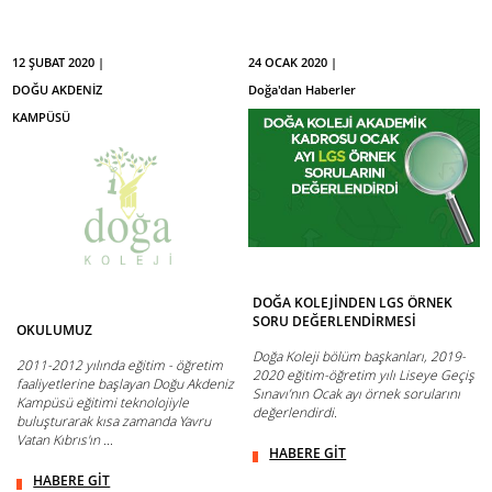
12 ŞUBAT 2020 |
24 OCAK 2020 |
DOĞU AKDENİZ
Doğa'dan Haberler
KAMPÜSÜ
DOĞA KOLEJİNDEN LGS ÖRNEK
SORU DEĞERLENDİRMESİ
OKULUMUZ
Doğa Koleji bölüm başkanları, 2019-
2011-2012 yılında eğitim - öğretim
2020 eğitim-öğretim yılı Liseye Geçiş
faaliyetlerine başlayan Doğu Akdeniz
Sınavı’nın Ocak ayı örnek sorularını
Kampüsü eğitimi teknolojiyle
değerlendirdi.
buluşturarak kısa zamanda Yavru
Vatan Kıbrıs'ın ...
HABERE GİT
HABERE GİT