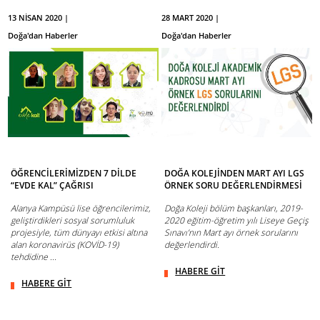
13 NİSAN 2020 |
28 MART 2020 |
Doğa'dan Haberler
Doğa'dan Haberler
ÖĞRENCİLERİMİZDEN 7 DİLDE
DOĞA KOLEJİNDEN MART AYI LGS
“EVDE KAL” ÇAĞRISI
ÖRNEK SORU DEĞERLENDİRMESİ
Alanya Kampüsü lise öğrencilerimiz,
Doğa Koleji bölüm başkanları, 2019-
geliştirdikleri sosyal sorumluluk
2020 eğitim-öğretim yılı Liseye Geçiş
projesiyle, tüm dünyayı etkisi altına
Sınavı’nın Mart ayı örnek sorularını
alan koronavirüs (KOVİD-19)
değerlendirdi.
tehdidine ...
HABERE GİT
HABERE GİT