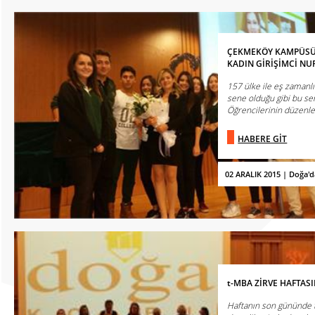
ÇEKMEKÖY KAMPÜSÜ G
KADIN GİRİŞİMCİ NU
157 ülke ile eş zamanlı
sene olduğu gibi bu s
Öğrencilerinin düzenled
HABERE GİT
02 ARALIK 2015 | Doğa'
t-MBA ZİRVE HAFTAS
Haftanın son gününde t