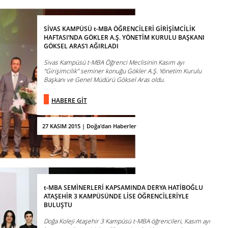
SİVAS KAMPÜSÜ t-MBA ÖĞRENCİLERİ GİRİŞİMCİLİK
HAFTASI’NDA GÖKLER A.Ş. YÖNETİM KURULU BAŞKANI
GÖKSEL ARAS’I AĞIRLADI
Sivas Kampüsü t-MBA Öğrenci Meclisinin Kasım ayı
‘’Girişimcilik’’ seminer konuğu Gökler A.Ş. Yönetim Kurulu
Başkanı ve Genel Müdürü Göksel Aras oldu.
HABERE GİT
27 KASIM 2015 | Doğa'dan Haberler
t-MBA SEMİNERLERİ KAPSAMINDA DERYA HATİBOĞLU
ATAŞEHİR 3 KAMPÜSÜNDE LİSE ÖĞRENCİLERİYLE
BULUŞTU
Doğa Koleji Ataşehir 3 Kampüsü t-MBA öğrencileri, Kasım ayı