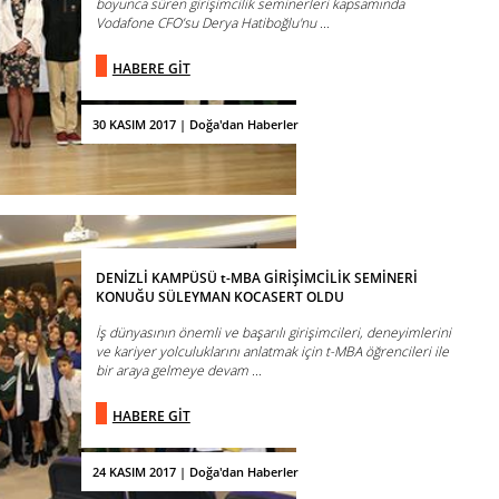
boyunca süren girişimcilik seminerleri kapsamında
Vodafone CFO’su Derya Hatiboğlu'nu ...
HABERE GİT
30 KASIM 2017 | Doğa'dan Haberler
DENİZLİ KAMPÜSÜ t-MBA GİRİŞİMCİLİK SEMİNERİ
KONUĞU SÜLEYMAN KOCASERT OLDU
İş dünyasının önemli ve başarılı girişimcileri, deneyimlerini
ve kariyer yolculuklarını anlatmak için t-MBA öğrencileri ile
bir araya gelmeye devam ...
HABERE GİT
24 KASIM 2017 | Doğa'dan Haberler