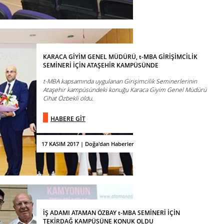
KARACA GİYİM GENEL MÜDÜRÜ, t-MBA GİRİŞİMCİLİK
SEMİNERİ İÇİN ATAŞEHİR KAMPÜSÜNDE
t-MBA kapsamında uygulanan Girişimcilik Seminerlerinin
Ataşehir kampüsündeki konuğu Karaca Giyim Genel Müdürü
Cihat Özbekli oldu.
HABERE GİT
17 KASIM 2017 | Doğa'dan Haberler
İŞ ADAMI ATAMAN ÖZBAY t-MBA SEMİNERİ İÇİN
TEKİRDAĞ KAMPÜSÜNE KONUK OLDU