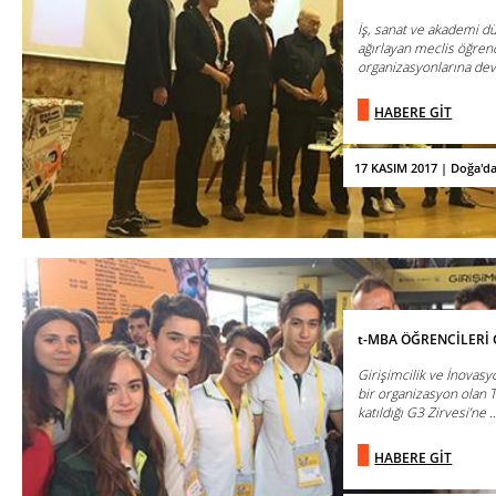
İş, sanat ve akademi d
ağırlayan meclis öğren
organizasyonlarına de
HABERE GİT
17 KASIM 2017 | Doğa'd
t-MBA ÖĞRENCİLERİ G
Girişimcilik ve İnovas
bir organizasyon olan T
katıldığı G3 Zirvesi’ne ..
HABERE GİT