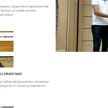
ünyasının duayenlerini kampüslerinde
cilerimiz rol model seminer
vam ediyor
an Haberler
3 ZİRVESİ'NDE!
yon haftasında düzenlenen uluslararası
ürkiye’nin en önemli iş adamlarının
.