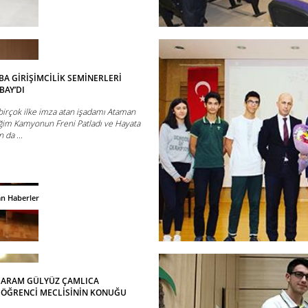
A GİRİŞİMCİLİK SEMİNERLERİ
AY’DI
birçok ilke imza atan işadamı Ataman
iğim Kamyonun Freni Patladı ve Hayata
 da ...
an Haberler
 ARAM GÜLYÜZ ÇAMLICA
 ÖĞRENCİ MECLİSİNİN KONUĞU