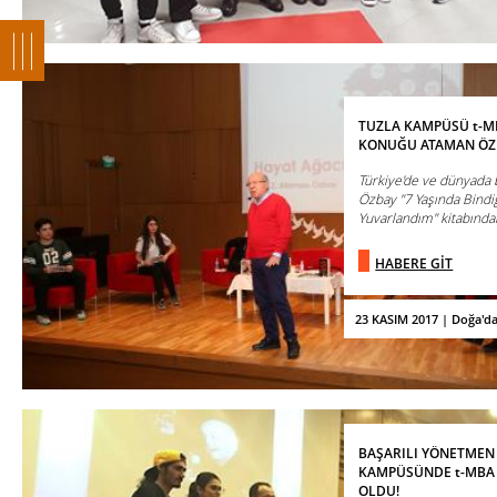
TUZLA KAMPÜSÜ t-MB
KONUĞU ATAMAN ÖZB
Türkiye'de ve dünyada 
Özbay "7 Yaşında Bind
Yuvarlandım" kitabından
HABERE GİT
23 KASIM 2017 | Doğa'd
BAŞARILI YÖNETMEN
KAMPÜSÜNDE t-MBA
OLDU!