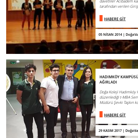
davetliler Acıbadem ka
tarafından verilen Giriş
HABERE GİT
05 NİSAN 2014 | Doğa'd
HADIMKÖY KAMPÜSÜ 
AĞIRLADI
Doğa Koleji Hadımköy 
düzenlediği t-MBA Sem
Müdürü Şevki Taşkın k
HABERE GİT
29 KASIM 2017 | Doğa'd