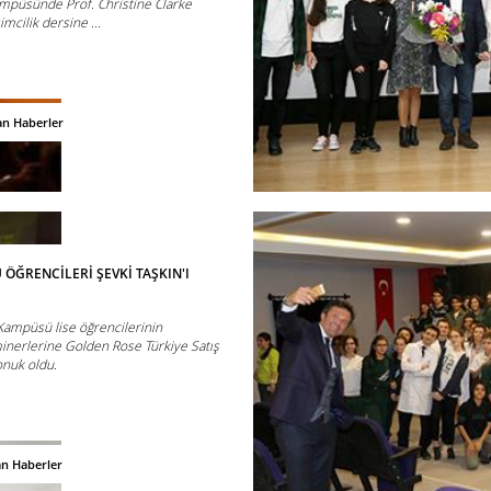
mpüsünde Prof. Christine Clarke
imcilik dersine ...
an Haberler
ÖĞRENCİLERİ ŞEVKİ TAŞKIN'I
Kampüsü lise öğrencilerinin
inerlerine Golden Rose Türkiye Satış
onuk oldu.
an Haberler