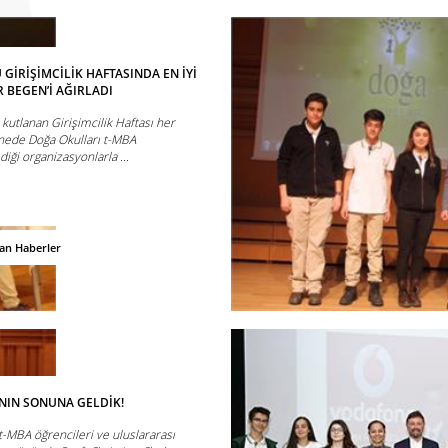
İRİŞİMCİLİK HAFTASINDA EN İYİ
R BEGEN’İ AĞIRLADI
 kutlanan Girişimcilik Haftası her
enede Doğa Okulları t-MBA
iği organizasyonlarla ...
dan Haberler
ININ SONUNA GELDİK!
-MBA öğrencileri ve uluslararası