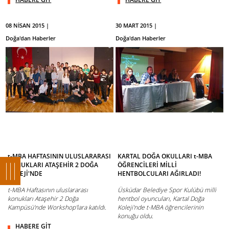
08 NİSAN 2015 |
30 MART 2015 |
Doğa'dan Haberler
Doğa'dan Haberler
t-MBA HAFTASININ ULUSLARARASI
KARTAL DOĞA OKULLARI t-MBA
KONUKLARI ATAŞEHİR 2 DOĞA
ÖĞRENCİLERİ MİLLİ
KOLEJİ'NDE
HENTBOLCULARI AĞIRLADI!
t-MBA Haftasının uluslararası
Üsküdar Belediye Spor Kulübü milli
konukları Ataşehir 2 Doğa
hentbol oyuncuları, Kartal Doğa
Kampüsü'nde Workshop'lara katıldı.
Koleji'nde t-MBA öğrencilerinin
konuğu oldu.
HABERE GİT