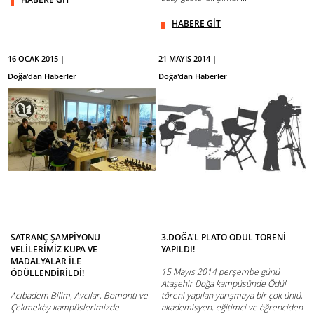
HABERE GİT
16 OCAK 2015 |
21 MAYIS 2014 |
Doğa'dan Haberler
Doğa'dan Haberler
SATRANÇ ŞAMPİYONU
3.DOĞA'L PLATO ÖDÜL TÖRENİ
VELİLERİMİZ KUPA VE
YAPILDI!
MADALYALAR İLE
15 Mayıs 2014 perşembe günü
ÖDÜLLENDİRİLDİ!
Ataşehir Doğa kampüsünde Ödül
Acıbadem Bilim, Avcılar, Bomonti ve
töreni yapılan yarışmaya bir çok ünlü,
Çekmeköy kampüslerimizde
akademisyen, eğitimci ve öğrenciden