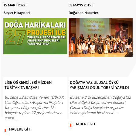
15 MART 2022 |
09 MAYIS 2015 |
Başarı Hikayeleri
Doğa'dan Haberler
LİSE ÖĞRENCİLERİMİZDEN
DOĞA'YA YAZ ULUSAL ÖYKÜ
TÜBİTAK'TA BAŞARI
YARIŞMASI ÖDÜL TÖRENİ YAPILDI
Bu sene 53.sü düzenlenen TÜBİTAK
Bu sene 2.’si düzenlenen Doğa'ya Yaz
Lise Öğrencileri Araştırma Projeleri
Ulusal Öykü Yarışması'nın ödülleri,
Yarışması bölge sergilerine 12
Çamlıca Doğa Koleji'nde organize
bölgede toplam 27 projemiz davet
edilen görkemli bir törenle ...
edildi. ...
HABERE GİT
HABERE GİT