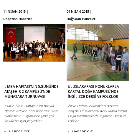
11 NİSAN 2015 |
09 NİSAN 2015 |
Doğa'dan Haberler
Doğa'dan Haberler
t-MBA HAFTASI’NIN 5.GÜNÜNDE
ULUSLARARASI KONUKLARLA
ATAŞEHİR 2 KAMPÜSÜ’NDE
KARTAL DOĞA KAMPÜSÜ’NDE
MÜNAZARA TURNUVASI
İNGİLİZCE DERSİ VE FOLKLÖR
t-MBA Zirve Haftası tüm hızıyla
Zirve Haftası etkinlikleri devam
devam ediyor. Konuklarımız Zirve
ediyor! Uluslararası Konuklarla Kartal
Haftası'nın 5. gününde yine çok
Doğa Kampüsü'nde İngilizce Dersi ve
keyifli bir gün geçirdiler.
Folklör...
HABERE GİT
HABERE GİT