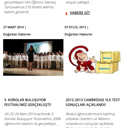
gerçekleşen Veli-Öğrenci Satranç
oluşan yaklaşık ...
Turnuvamıza 210 finalist ailemiz
katılım gösterdi.
HABERE GİT
HABERE GİT
27 MART 2014 |
07 EYLÜL 2013 |
Doğa'dan Haberler
Doğa'dan Haberler
5. KOROLAR BULUŞUYOR
2012-2013 CAMBRİDGE YLE TEST
FESTİVALİMİZ GERÇEKLEŞTİ!
SONUÇLARI AÇIKLANDI!
24-25-26 Mart 2014 tarihinde 5.
İlkokul öğrencilerimizin katılmış
Korolar Buluşuyor Festivalimiz 2000
oldukları Starters ve Movers
öğrencinin katılımı ile gerçekleşti...
sınavlarının sonuçları açıklandı.