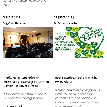
Türkiye Kampüsleri'nden dans ve
halk ...
HABERE GİT
09 MART 2015 |
05 ŞUBAT 2015 |
Doğa'dan Haberler
Doğa'dan Haberler
DOĞA OKULLARI ÖĞRENCİ
DOĞA HARİKASI ÖĞRETMENİM...
MECLİSLERİ KARDEŞLERİNE SINAV
OYUM SİZİN!
KAYGISI SEMİNERİ VERDİ
8 Aralık 2014 tarihinde başlayıp 23
t-MBA öğrencilerimizden, devlet
Ocak 2015’te sona eren aday
okullarında sınav kaygısı eğitimi...
gösterme sürecinde öğrenci ve
velilerimiz tüm öğretmenlerimizi
aday gösterdi! Şimdi ...
HABERE GİT