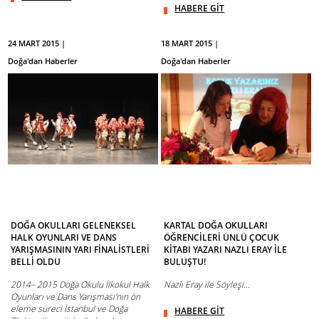
HABERE GİT
24 MART 2015 |
18 MART 2015 |
Doğa'dan Haberler
Doğa'dan Haberler
DOĞA OKULLARI GELENEKSEL
KARTAL DOĞA OKULLARI
HALK OYUNLARI VE DANS
ÖĞRENCİLERİ ÜNLÜ ÇOCUK
YARIŞMASININ YARI FİNALİSTLERİ
KİTABI YAZARI NAZLI ERAY İLE
BELLİ OLDU
BULUŞTU!
2014– 2015 Doğa Okulu İlkokul Halk
Nazlı Eray ile Söyleşi...
Oyunları ve Dans Yarışması'nın ön
eleme süreci İstanbul ve Doğa
HABERE GİT