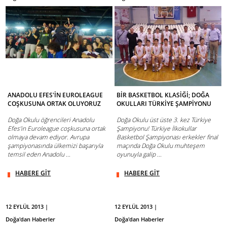
ANADOLU EFES'İN EUROLEAGUE
BİR BASKETBOL KLASİĞİ; DOĞA
COŞKUSUNA ORTAK OLUYORUZ
OKULLARI TÜRKİYE ŞAMPİYONU
Doğa Okulu öğrencileri Anadolu
Doğa Okulu üst üste 3. kez Türkiye
Efes’in Euroleague coşkusuna ortak
Şampiyonu! Türkiye İlkokullar
olmaya devam ediyor. Avrupa
Basketbol Şampiyonası erkekler final
şampiyonasında ülkemizi başarıyla
maçında Doğa Okulu muhteşem
temsil eden Anadolu ...
oyunuyla galip ...
HABERE GİT
HABERE GİT
12 EYLÜL 2013 |
12 EYLÜL 2013 |
Doğa'dan Haberler
Doğa'dan Haberler