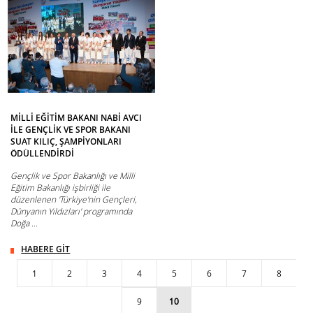
MİLLİ EĞİTİM BAKANI NABİ AVCI
İLE GENÇLİK VE SPOR BAKANI
SUAT KILIÇ, ŞAMPİYONLARI
ÖDÜLLENDİRDİ
Gençlik ve Spor Bakanlığı ve Milli
Eğitim Bakanlığı işbirliği ile
düzenlenen 'Türkiye'nin Gençleri,
Dünyanın Yıldızları' programında
Doğa ...
HABERE GİT
1
2
3
4
5
6
7
8
9
10