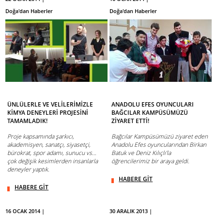
Doğa'dan Haberler
Doğa'dan Haberler
ÜNLÜLERLE VE VELİLERİMİZLE
ANADOLU EFES OYUNCULARI
KİMYA DENEYLERİ PROJESİNİ
BAĞCILAR KAMPÜSÜMÜZÜ
TAMAMLADIK!
ZİYARET ETTİ!
Proje kapsamında şarkıcı,
Bağcılar Kampüsümüzü ziyaret eden
akademisyen, sanatçı, siyasetçi,
Anadolu Efes oyuncularından Birkan
bürokrat, spor adamı, sunucu vs...
Batuk ve Deniz Kılıçlı’la
çok değişik kesimlerden insanlarla
öğrencilerimiz bir araya geldi.
deneyler yaptık.
HABERE GİT
HABERE GİT
16 OCAK 2014 |
30 ARALIK 2013 |