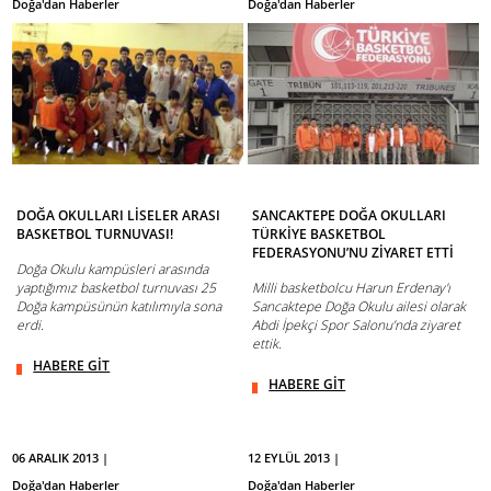
Doğa'dan Haberler
Doğa'dan Haberler
DOĞA OKULLARI LİSELER ARASI
SANCAKTEPE DOĞA OKULLARI
BASKETBOL TURNUVASI!
TÜRKİYE BASKETBOL
FEDERASYONU’NU ZİYARET ETTİ
Doğa Okulu kampüsleri arasında
yaptığımız basketbol turnuvası 25
Milli basketbolcu Harun Erdenay'ı
Doğa kampüsünün katılımıyla sona
Sancaktepe Doğa Okulu ailesi olarak
erdi.
Abdi İpekçi Spor Salonu’nda ziyaret
ettik.
HABERE GİT
HABERE GİT
06 ARALIK 2013 |
12 EYLÜL 2013 |
Doğa'dan Haberler
Doğa'dan Haberler