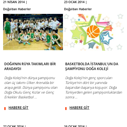
21 NİSAN 2014 |
23 OCAK 2014 |
Doğa'dan Haberler
Doğa'dan Haberler
DOĞA’NIN RÜYA TAKIMLARI BİR
BASKETBOLDA İSTANBUL'UN DA
ARADAYDI
ŞAMPİYONU DOĞA KOLEJİ
Doğa Koleji’nin dünya şampiyonu
Doğa Koleji'nin genç sporcuları
olan üç takımı Ülker Arena’da bir
Türkiye'nin dört bir yanında
araya geldi. Dünya şampiyonu olan
başarıdan başarıya koşuyor. Doğa
Doğa Okulu Genç Kızlar ve Genç
Türkiye'den gelen şampiyonluklardan
Erkekler Basketbol ...
sonra ...
HABERE GİT
HABERE GİT
22 OCAK 2014 |
16 OCAK 2014 |