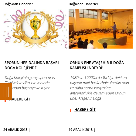
Doğa'dan Haberler
Doğa'dan Haberler
SPORUN HER DALINDA BAŞARI
ORHUN ENE ATAŞEHİR II DOĞA
DOĞA KOLEJİ'NDE
KAMPÜSÜ'NDEYDİ!
Doğa Koleji'nin genç sporcuları
1980 ve 1990’larda Türkiye’deki en
Türkiye'nin dört bir yanında
başarılı milli basketbolculardan olan
başarıdan başarıya koşuyor.
ve daha sonra kariyerine
antrenörlükle devam eden Orhun
Ene, Ataşehir Doğa ...
HABERE GİT
HABERE GİT
24 ARALIK 2013 |
19 ARALIK 2013 |