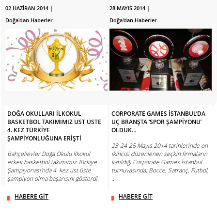
02 HAZİRAN 2014 |
28 MAYIS 2014 |
Doğa'dan Haberler
Doğa'dan Haberler
DOĞA OKULLARI İLKOKUL
CORPORATE GAMES İSTANBUL’DA
BASKETBOL TAKIMIMIZ ÜST ÜSTE
ÜÇ BRANŞTA ‘SPOR ŞAMPİYONU’
4. KEZ TÜRKİYE
OLDUK…
ŞAMPİYONLUĞUNA ERİŞTİ
23-24-25 Mayıs 2014 tarihlerinde on
Bahçelievler Doğa Okulu İlkokul
ikincisi düzenlenen seçkin firmaların
erkek basketbol takımımız Türkiye
katıldığı Corporate Games İstanbul
Şampiyonası'nda 4. kez üst üste
turnuvasında; Bocce, Satranç, Futbol,
şampiyon olma başarısını gösterdi.
...
HABERE GİT
HABERE GİT