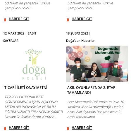
50 takım ile yarışarak Türkiye
50 takım ile yarışarak Türkiye
Şampiyonu oldu.
Şampiyonu oldu.
HABERE GİT
HABERE GİT
12 MART 2022 | SABİT
18 ŞUBAT 2022 |
SAYFALAR
Doğa'dan Haberler
TİCARİ İLETİ ONAY METNİ
AKIL OYUNLARI'NDA 2. ETAP
TAMAMLANDI
TİCARİ ELEKTRONİK İLETİ
GÖNDERİMİNE İLİŞKİN AÇIK ONAY
Lise Matematik Bölümü’nün 9 ve 10.
METNİ ARI İNOVASYON VE BİLİM
sınıflara yönelik düzenlediği Liseler
EĞİTİM HİZMETLERİ ANONİM ŞİRKETİ
Arası Akıl Oyunları Yarışması‘nın 2.
Unvanı ile faaliyetlerini yürüten ...
etabı tamamlandı.
HABERE GİT
HABERE GİT