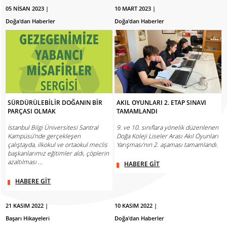
05 NİSAN 2023 |
10 MART 2023 |
Doğa'dan Haberler
Doğa'dan Haberler
SÜRDÜRÜLEBİLİR DOĞANIN BİR
AKIL OYUNLARI 2. ETAP SINAVI
PARÇASI OLMAK
TAMAMLANDI
İstanbul Bilgi Üniversitesi Santral
9. ve 10. sınıflara yönelik düzenlenen
Kampüsü’nde gerçekleşen
Doğa Koleji Liseler Arası Akıl Oyunları
çalıştayda, ilkokul ve ortaokul meclis
Yarışması‘nın 2. aşaması tamamlandı.
başkanlarımız eğitimler aldı, çöplerin
azaltılması ...
HABERE GİT
HABERE GİT
21 KASIM 2022 |
10 KASIM 2022 |
Başarı Hikayeleri
Doğa'dan Haberler