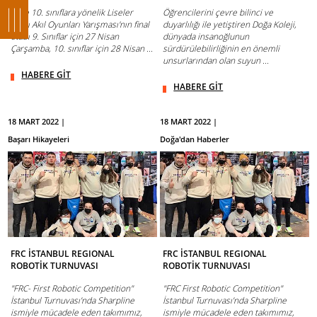
9. ve 10. sınıflara yönelik Liseler
Öğrencilerini çevre bilinci ve
Arası Akıl Oyunları Yarışması'nın final
duyarlılığı ile yetiştiren Doğa Koleji,
etabı 9. Sınıflar için 27 Nisan
dünyada insanoğlunun
Çarşamba, 10. sınıflar için 28 Nisan ...
sürdürülebilirliğinin en önemli
unsurlarından olan suyun ...
HABERE GİT
HABERE GİT
18 MART 2022 |
18 MART 2022 |
Başarı Hikayeleri
Doğa'dan Haberler
FRC İSTANBUL REGIONAL
FRC İSTANBUL REGIONAL
ROBOTİK TURNUVASI
ROBOTİK TURNUVASI
"FRC- First Robotic Competition"
"FRC First Robotic Competition"
İstanbul Turnuvası’nda Sharpline
İstanbul Turnuvası’nda Sharpline
ismiyle mücadele eden takımımız,
ismiyle mücadele eden takımımız,