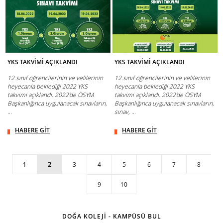
YKS TAKVİMİ AÇIKLANDI
YKS TAKVİMİ AÇIKLANDI
12.sınıf öğrencilerinin ve velilerinin
12.sınıf öğrencilerinin ve velilerinin
heyecanla beklediği 2022 YKS
heyecanla beklediği 2022 YKS
takvimi açıklandı. 2022'de ÖSYM
takvimi açıklandı. 2022'de ÖSYM
Başkanlığınca uygulanacak sınavların,
Başkanlığınca uygulanacak sınavların,
...
sınav, ...
HABERE GİT
HABERE GİT
1
2
3
4
5
6
7
8
9
10
DOĞA KOLEJİ - KAMPÜSÜ BUL