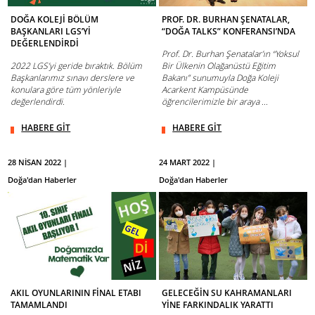
DOĞA KOLEJİ BÖLÜM
PROF. DR. BURHAN ŞENATALAR,
BAŞKANLARI LGS’Yİ
“DOĞA TALKS” KONFERANSI’NDA
DEĞERLENDİRDİ
Prof. Dr. Burhan Şenatalar’ın “Yoksul
2022 LGS’yi geride bıraktık. Bölüm
Bir Ülkenin Olağanüstü Eğitim
Başkanlarımız sınavı derslere ve
Bakanı” sunumuyla Doğa Koleji
konulara göre tüm yönleriyle
Acarkent Kampüsünde
değerlendirdi.
öğrencilerimizle bir araya ...
HABERE GİT
HABERE GİT
28 NİSAN 2022 |
24 MART 2022 |
Doğa'dan Haberler
Doğa'dan Haberler
AKIL OYUNLARININ FİNAL ETABI
GELECEĞİN SU KAHRAMANLARI
TAMAMLANDI
YİNE FARKINDALIK YARATTI