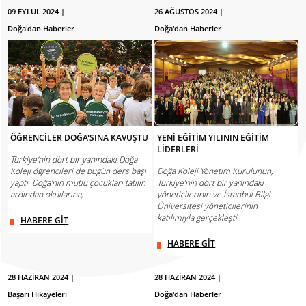
09 EYLÜL 2024 |
26 AĞUSTOS 2024 |
Doğa'dan Haberler
Doğa'dan Haberler
ÖĞRENCİLER DOĞA'SINA KAVUŞTU
YENİ EĞİTİM YILININ EĞİTİM
LİDERLERİ
Türkiye'nin dört bir yanındaki Doğa
Koleji öğrencileri de bugün ders başı
Doğa Koleji Yönetim Kurulunun,
yaptı. Doğa'nın mutlu çocukları tatilin
Türkiye’nin dört bir yanındaki
ardından okullarına, ...
yöneticilerinin ve İstanbul Bilgi
Üniversitesi yöneticilerinin
katılımıyla gerçekleşti.
HABERE GİT
HABERE GİT
28 HAZİRAN 2024 |
28 HAZİRAN 2024 |
Başarı Hikayeleri
Doğa'dan Haberler