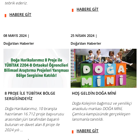
tebrik ederiz.
HABERE GİT
HABERE GİT
08 MAYIS 2024 |
25 NİSAN 2024 |
Doğa'dan Haberler
Doğa'dan Haberler
8 PROJE İLE TÜBİTAK BÖLGE
HOŞ GELDİN DOĞA MİNİ
SERGİSİNDEYİZ
Doğa Kolejinin bağımsız ve yenilikçi
Doğa Harikalarımız, 10 branşta
anaokulu markası DOĞA MİNİ,
hazırlanan 16.712 proje başvurusu
Çamlıca kampüsünde gerçekleşen
arasından jüri tarafından başarılı
lansmanla tanıtıldı.
bulunan ve davet alan 8 proje ile
2024 yılı ...
HABERE GİT