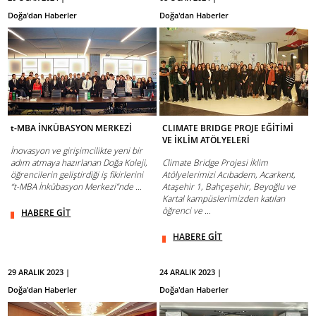
Doğa'dan Haberler
Doğa'dan Haberler
t-MBA İNKÜBASYON MERKEZİ
CLIMATE BRIDGE PROJE EĞİTİMİ
VE İKLİM ATÖLYELERİ
İnovasyon ve girişimcilikte yeni bir
adım atmaya hazırlanan Doğa Koleji,
Climate Bridge Projesi İklim
öğrencilerin geliştirdiği iş fikirlerini
Atölyelerimizi Acıbadem, Acarkent,
“t-MBA İnkübasyon Merkezi”nde ...
Ataşehir 1, Bahçeşehir, Beyoğlu ve
Kartal kampüslerimizden katılan
öğrenci ve ...
HABERE GİT
HABERE GİT
29 ARALIK 2023 |
24 ARALIK 2023 |
Doğa'dan Haberler
Doğa'dan Haberler