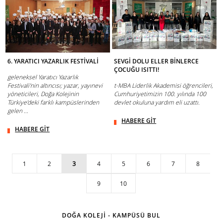
6. YARATICI YAZARLIK FESTİVALİ
SEVGİ DOLU ELLER BİNLERCE
ÇOCUĞU ISITTI!
geleneksel Yaratıcı Yazarlık
Festivali'nin altıncısı; yazar, yayınevi
t-MBA Liderlik Akademisi öğrencileri,
yöneticileri, Doğa Kolejinin
Cumhuriyetimizin 100. yılında 100
Türkiye’deki farklı kampüslerinden
devlet okuluna yardım eli uzattı.
gelen ...
HABERE GİT
HABERE GİT
1
2
3
4
5
6
7
8
9
10
DOĞA KOLEJİ - KAMPÜSÜ BUL