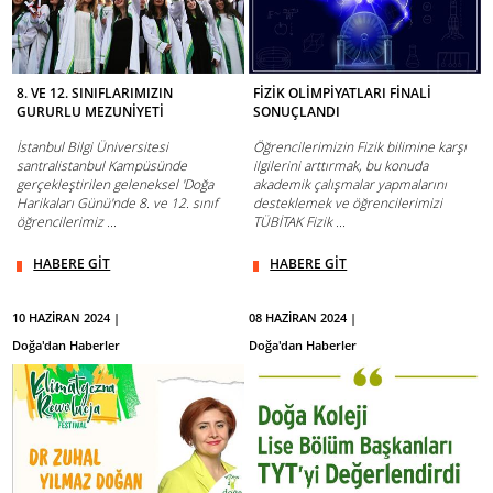
8. VE 12. SINIFLARIMIZIN
FİZİK OLİMPİYATLARI FİNALİ
GURURLU MEZUNİYETİ
SONUÇLANDI
İstanbul Bilgi Üniversitesi
Öğrencilerimizin Fizik bilimine karşı
santralistanbul Kampüsünde
ilgilerini arttırmak, bu konuda
gerçekleştirilen geleneksel 'Doğa
akademik çalışmalar yapmalarını
Harikaları Günü'nde 8. ve 12. sınıf
desteklemek ve öğrencilerimizi
öğrencilerimiz ...
TÜBİTAK Fizik ...
HABERE GİT
HABERE GİT
10 HAZİRAN 2024 |
08 HAZİRAN 2024 |
Doğa'dan Haberler
Doğa'dan Haberler