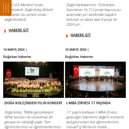
2024 LGS Merkezî Sınavı
Doğa Harikalarımız, 10 branşta
tamamlandı. Doğa Koleji Bölüm
hazırlanan 16.712 proje başvurusu
Başkanları bu seneki sınavı
arasından jüri tarafından başarılı
değerlendirdi.
bulunan ve davet alan 8 proje ile
2024 yılı ...
HABERE GİT
HABERE GİT
14 MAYIS 2024 |
10 MAYIS 2024 |
Doğa'dan Haberler
Doğa'dan Haberler
DOĞA KOLEJİNDEN YILIN KONSERİ
t-MBA ZİRVESİ 17 YAŞINDA
Doğa Koleji, TİM'de gerçekleşen
17. yaşını kutlayan t-MBA Zirvesi,
90’lar konseri ile unutulmaz bir
geleceğin liderlerini değerli isimlerle
geceye ev sahipliği yaptı. Tüm
buluştururken lise öğrencilerimiz
öğrencilerimizi ve öğretmenlerimizi
inovatif iş fikirlerini melek ...