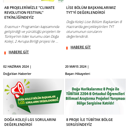
AB PROJELERİMİZLE “CLIMATE
LİSE BÖLÜM BAŞKANLARIMIZ
REVOLUTION FESTIVAL”
TYT'Yİ DEĞERLENDİRDİ
ETKİNLİĞİNDEYİZ
Doğa Koleji Lise Bölüm Başkanları 8
Erasmus+ Programları kapsamında
Haziran'da gerçekleştirilen TYT
geliştirdiği ve yürüttüğü projeleri ile
oturumunun sorularını
Türkiye’nin lider kurumu olan Doğa
değerlendirdi.
Koleji, 2 Avrupa Birliği projesi ile ...
HABERE GİT
HABERE GİT
02 HAZİRAN 2024 |
20 MAYIS 2024 |
Doğa'dan Haberler
Başarı Hikayeleri
DOĞA KOLEJİ LGS SORULARINI
8 PROJE İLE TÜBİTAK BÖLGE
DEĞERLENDİRDİ
SERGİSİNDEYİZ