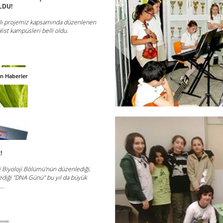
LDU!
lı projemiz kapsamında düzenlenen
list kampüsleri belli oldu.
an Haberler
!
 Biyoloji Bölümü'nün düzenlediği,
lediği "DNA Günü" bu yıl da büyük
..