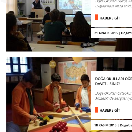
Doğa Okulları Düzce K
uygulamaya imza atıldı
HABERE GİT
21 ARALIK 2015 | Doğa'
DOĞA OKULLARI ÖĞRE
DAVETLİSİNİZ!
Doğa Okulları Ortaokul
Müzesi’nde sergileniyo
HABERE GİT
18 KASIM 2015 | Doğa'd