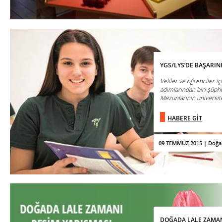
YGS/LYS’DE BAŞARIN
Veliler ve öğrenciler iç
adımlarından biri şüphe
Mezunlarının üniversitey
HABERE GİT
09 TEMMUZ 2015 | Doğa
DOĞADA LALE ZAMAN