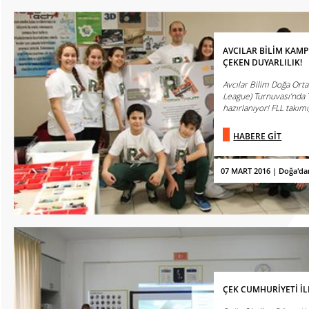
AVCILAR BİLİM KAM
ÇEKEN DUYARLILIK!
Avcılar Bilim Doğa Orta
League) Turnuvası’nda 
hazırlanıyor! FLL takımı
HABERE GİT
07 MART 2016 | Doğa'da
ÇEK CUMHURİYETİ İL