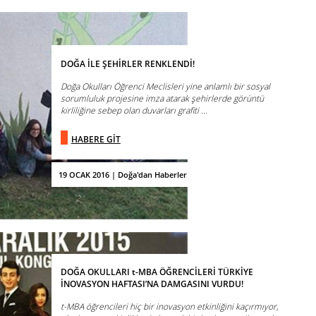
DOĞA İLE ŞEHİRLER RENKLENDİ!
Doğa Okulları Öğrenci Meclisleri yine anlamlı bir sosyal
sorumluluk projesine imza atarak şehirlerde görüntü
kirliliğine sebep olan duvarları grafiti ...
HABERE GİT
19 OCAK 2016 | Doğa'dan Haberler
DOĞA OKULLARI t-MBA ÖĞRENCİLERİ TÜRKİYE
İNOVASYON HAFTASI’NA DAMGASINI VURDU!
t-MBA öğrencileri hiç bir inovasyon etkinliğini kaçırmıyor,