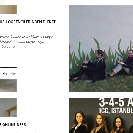
PÜSÜ ÖĞRENCİLERİNDEN DİKKAT
okulu, Uluslararası FLL(Fırst Lego
Türkiye'nin adını duyurmaya
, bu sene ...
n Haberler
E ONLINE DERS