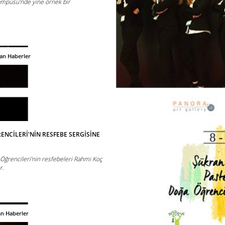
ampüsü'nde yine örnek bir
.
dan Haberler
NCİLERİ'NİN RESFEBE SERGİSİNE
 Öğrencileri’nin resfebeleri Rahmi Koç
r.
an Haberler