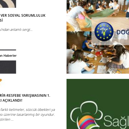
K VER SOSYAL SORUMLULUK
Sİ
’ndan anlamlı sergi…
an Haberler
İR-RESFEBE YARIŞMASININ 1.
I AÇIKLANDI!
farklı kelimeler, sözcük öbekleri ya
ası üzerine tasarlanmış bir oyundur.
irilen ...