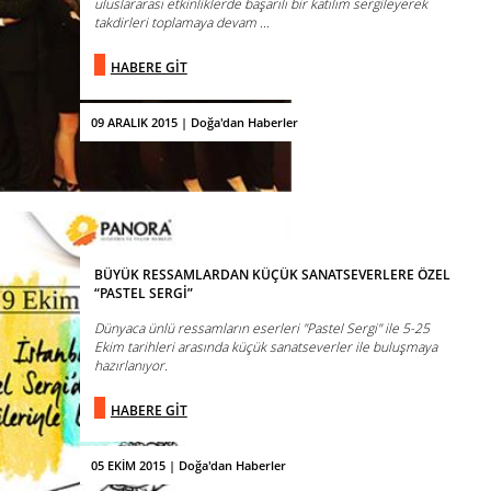
uluslararası etkinliklerde başarılı bir katılım sergileyerek
takdirleri toplamaya devam ...
HABERE GİT
09 ARALIK 2015 | Doğa'dan Haberler
BÜYÜK RESSAMLARDAN KÜÇÜK SANATSEVERLERE ÖZEL
“PASTEL SERGİ”
Dünyaca ünlü ressamların eserleri "Pastel Sergi" ile 5-25
Ekim tarihleri arasında küçük sanatseverler ile buluşmaya
hazırlanıyor.
HABERE GİT
05 EKİM 2015 | Doğa'dan Haberler