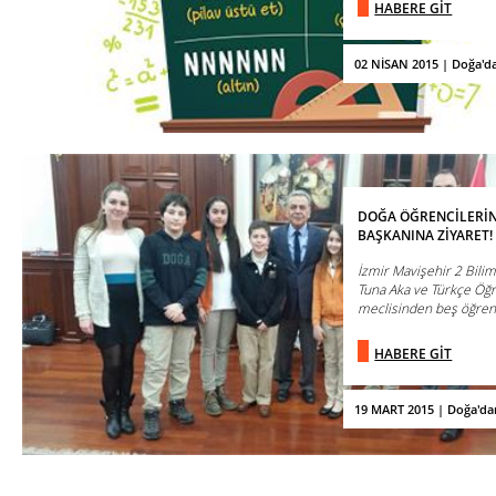
HABERE GİT
02 NİSAN 2015 | Doğa'd
DOĞA ÖĞRENCİLERİN
BAŞKANINA ZİYARET!
İzmir Mavişehir 2 Bili
Tuna Aka ve Türkçe Öğr
meclisinden beş öğrenci
HABERE GİT
19 MART 2015 | Doğa'da