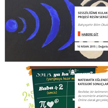
SESSZİLİĞİME KULA
PROJESİ RESİM SERGİ
Bahçeşehir Bilim Okulu
HABERE GİT
16 NİSAN 2015 | Doğa'd
MATEMATİK EĞLENDİR
KATEGORİ SONUÇLAR
Resfebe; bir kelimenin 
da resimlerle anlatılm
Online olarak gerçekleşt