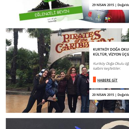
29 NİSAN 2015 | Doğa'd
KURTKÖY DOĞA OKUL
KÜLTÜR, VİZYON ÜÇG
Kurtköy Doğa Okulu öğr
kalbini keşfettiler.
HABERE GİT
20 NİSAN 2015 | Doğa'd