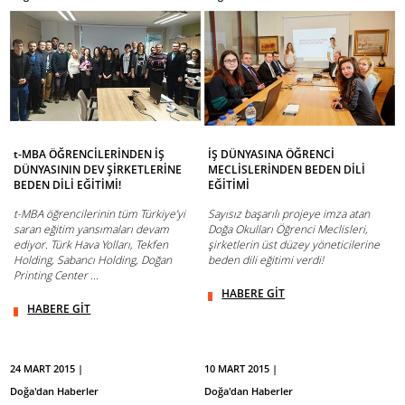
t-MBA ÖĞRENCİLERİNDEN İŞ
İŞ DÜNYASINA ÖĞRENCİ
DÜNYASININ DEV ŞİRKETLERİNE
MECLİSLERİNDEN BEDEN DİLİ
BEDEN DİLİ EĞİTİMİ!
EĞİTİMİ
t-MBA öğrencilerinin tüm Türkiye’yi
Sayısız başarılı projeye imza atan
saran eğitim yansımaları devam
Doğa Okulları Öğrenci Meclisleri,
ediyor. Türk Hava Yolları, Tekfen
şirketlerin üst düzey yöneticilerine
Holding, Sabancı Holding, Doğan
beden dili eğitimi verdi!
Printing Center ...
HABERE GİT
HABERE GİT
24 MART 2015 |
10 MART 2015 |
Doğa'dan Haberler
Doğa'dan Haberler