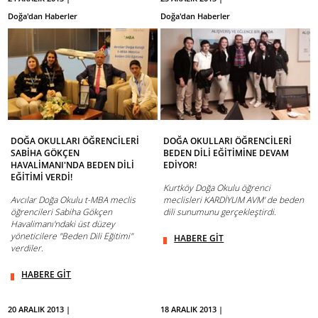
Doğa'dan Haberler
Doğa'dan Haberler
DOĞA OKULLARI ÖĞRENCİLERİ
DOĞA OKULLARI ÖĞRENCİLERİ
SABİHA GÖKÇEN
BEDEN DİLİ EĞİTİMİNE DEVAM
HAVALİMANI'NDA BEDEN DİLİ
EDİYOR!
EĞİTİMİ VERDİ!
Kurtköy Doğa Okulu öğrenci
Avcılar Doğa Okulu t-MBA meclis
meclisleri KARDİYUM AVM' de beden
öğrencileri Sabiha Gökçen
dili sunumunu gerçekleştirdi.
Havalimanı'ndaki üst düzey
yöneticilere "Beden Dili Eğitimi"
HABERE GİT
verdiler.
HABERE GİT
20 ARALIK 2013 |
18 ARALIK 2013 |