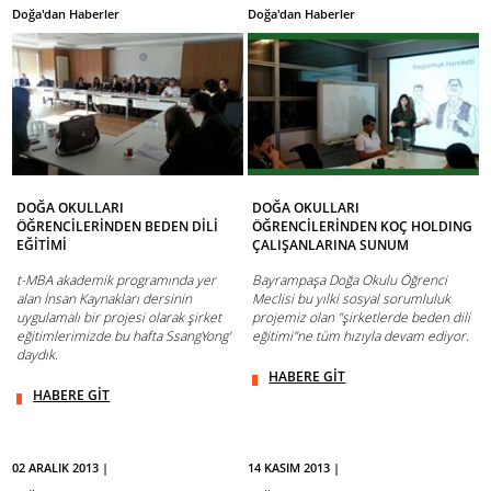
Doğa'dan Haberler
Doğa'dan Haberler
DOĞA OKULLARI
DOĞA OKULLARI
ÖĞRENCİLERİNDEN BEDEN DİLİ
ÖĞRENCİLERİNDEN KOÇ HOLDING
EĞİTİMİ
ÇALIŞANLARINA SUNUM
t-MBA akademik programında yer
Bayrampaşa Doğa Okulu Öğrenci
alan İnsan Kaynakları dersinin
Meclisi bu yılki sosyal sorumluluk
uygulamalı bir projesi olarak şirket
projemiz olan "şirketlerde beden dili
eğitimlerimizde bu hafta SsangYong'
eğitimi"ne tüm hızıyla devam ediyor.
daydık.
HABERE GİT
HABERE GİT
02 ARALIK 2013 |
14 KASIM 2013 |