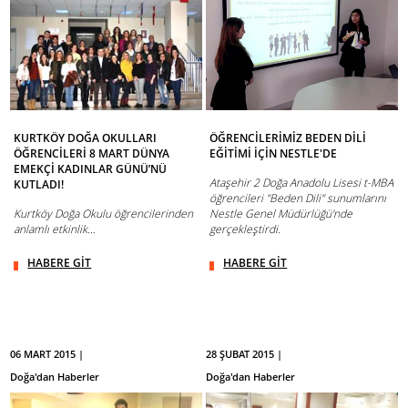
KURTKÖY DOĞA OKULLARI
ÖĞRENCİLERİMİZ BEDEN DİLİ
ÖĞRENCİLERİ 8 MART DÜNYA
EĞİTİMİ İÇİN NESTLE'DE
EMEKÇİ KADINLAR GÜNÜ’NÜ
Ataşehir 2 Doğa Anadolu Lisesi t-MBA
KUTLADI!
öğrencileri "Beden Dili" sunumlarını
Kurtköy Doğa Okulu öğrencilerinden
Nestle Genel Müdürlüğü'nde
anlamlı etkinlik…
gerçekleştirdi.
HABERE GİT
HABERE GİT
06 MART 2015 |
28 ŞUBAT 2015 |
Doğa'dan Haberler
Doğa'dan Haberler