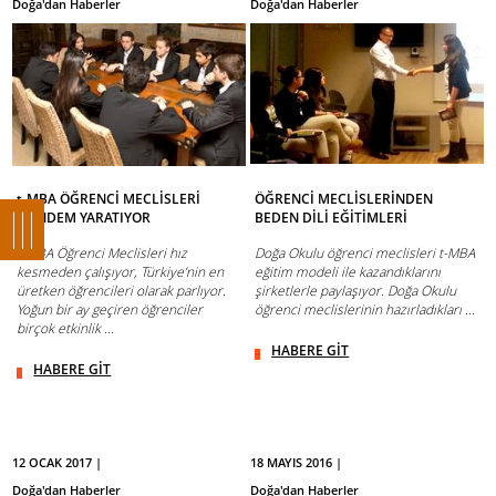
Doğa'dan Haberler
Doğa'dan Haberler
t-MBA ÖĞRENCİ MECLİSLERİ
ÖĞRENCİ MECLİSLERİNDEN
GÜNDEM YARATIYOR
BEDEN DİLİ EĞİTİMLERİ
t-MBA Öğrenci Meclisleri hız
Doğa Okulu öğrenci meclisleri t-MBA
kesmeden çalışıyor, Türkiye’nin en
eğitim modeli ile kazandıklarını
üretken öğrencileri olarak parlıyor.
şirketlerle paylaşıyor. Doğa Okulu
Yoğun bir ay geçiren öğrenciler
öğrenci meclislerinin hazırladıkları ...
birçok etkinlik ...
HABERE GİT
HABERE GİT
12 OCAK 2017 |
18 MAYIS 2016 |
Doğa'dan Haberler
Doğa'dan Haberler