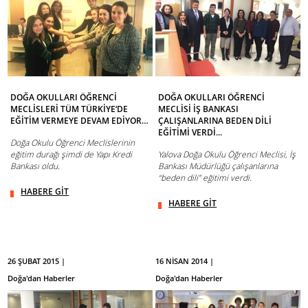
DOĞA OKULLARI ÖĞRENCİ
DOĞA OKULLARI ÖĞRENCİ
MECLİSLERİ TÜM TÜRKİYE‘DE
MECLİSİ İŞ BANKASI
EĞİTİM VERMEYE DEVAM EDİYOR…
ÇALIŞANLARINA BEDEN DİLİ
EĞİTİMİ VERDİ...
Doğa Okulu Öğrenci Meclislerinin
eğitim durağı şimdi de Yapı Kredi
Yalova Doğa Okulu Öğrenci Meclisi, İş
Bankası oldu.
Bankası Müdürlüğü çalışanlarına
“beden dili” eğitimi verdi.
HABERE GİT
HABERE GİT
26 ŞUBAT 2015 |
16 NİSAN 2014 |
Doğa'dan Haberler
Doğa'dan Haberler