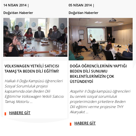
14 NİSAN 2014 |
05 NİSAN 2014 |
Doğa'dan Haberler
Doğa'dan Haberler
VOLKSWAGEN YETKİLİ SATICISI
DOĞA ÖĞRENCİLERİNİN YAPTIĞI
TAMAŞ'TA BEDEN DİLİ EĞİTİMİ!
BEDEN DİLİ SUNUMU
BEKLENTİLERİMİZİN ÇOK
Halkalı II Doğa Kampüsü öğrencileri
ÜSTÜNDEYDİ
Sosyal Sorumluluk projesi
kapsamında olan Beden Dili
Ataşehir II Doğa kampüsü öğrencileri
Eğitimi'ne Volkswagen Yetkili Satıcısı
bu seneki sosyal sorumluluk
Tamaş Motorlu ...
projelerimizden şirketlere Beden
Dili eğitimi verme projesine THY
Akaryakıt ...
HABERE GİT
HABERE GİT