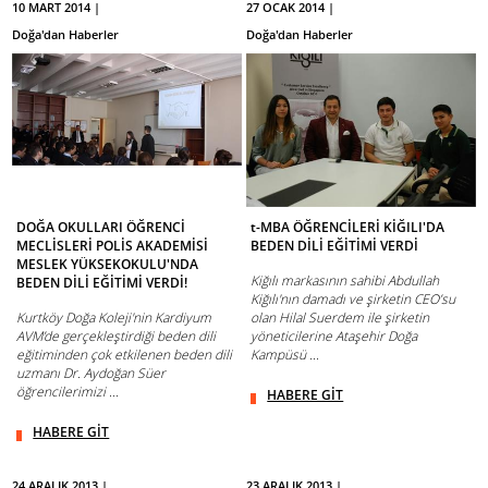
10 MART 2014 |
27 OCAK 2014 |
Doğa'dan Haberler
Doğa'dan Haberler
DOĞA OKULLARI ÖĞRENCİ
t-MBA ÖĞRENCİLERİ KİĞILI'DA
MECLİSLERİ POLİS AKADEMİSİ
BEDEN DİLİ EĞİTİMİ VERDİ
MESLEK YÜKSEKOKULU'NDA
Kiğılı markasının sahibi Abdullah
BEDEN DİLİ EĞİTİMİ VERDİ!
Kiğılı'nın damadı ve şirketin CEO’su
Kurtköy Doğa Koleji'nin Kardiyum
olan Hilal Suerdem ile şirketin
AVM’de gerçekleştirdiği beden dili
yöneticilerine Ataşehir Doğa
eğitiminden çok etkilenen beden dili
Kampüsü ...
uzmanı Dr. Aydoğan Süer
öğrencilerimizi ...
HABERE GİT
HABERE GİT
24 ARALIK 2013 |
23 ARALIK 2013 |