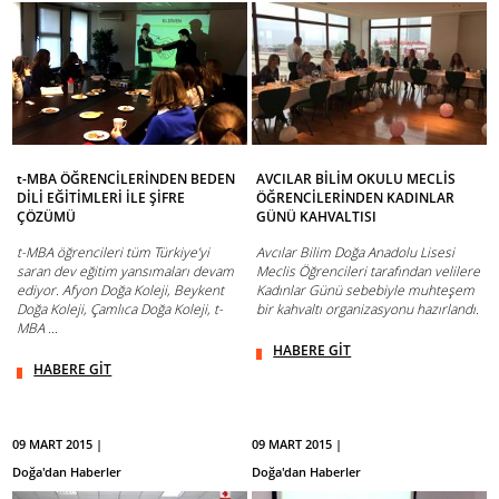
t-MBA ÖĞRENCİLERİNDEN BEDEN
AVCILAR BİLİM OKULU MECLİS
DİLİ EĞİTİMLERİ İLE ŞİFRE
ÖĞRENCİLERİNDEN KADINLAR
ÇÖZÜMÜ
GÜNÜ KAHVALTISI
t-MBA öğrencileri tüm Türkiye’yi
Avcılar Bilim Doğa Anadolu Lisesi
saran dev eğitim yansımaları devam
Meclis Öğrencileri tarafından velilere
ediyor. Afyon Doğa Koleji, Beykent
Kadınlar Günü sebebiyle muhteşem
Doğa Koleji, Çamlıca Doğa Koleji, t-
bir kahvaltı organizasyonu hazırlandı.
MBA ...
HABERE GİT
HABERE GİT
09 MART 2015 |
09 MART 2015 |
Doğa'dan Haberler
Doğa'dan Haberler