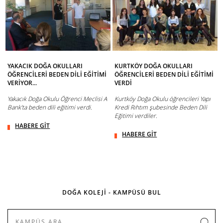
YAKACIK DOĞA OKULLARI
KURTKÖY DOĞA OKULLARI
ÖĞRENCİLERİ BEDEN DİLİ EĞİTİMİ
ÖĞRENCİLERİ BEDEN DİLİ EĞİTİMİ
VERİYOR...
VERDİ
Yakacık Doğa Okulu Öğrenci Meclisi A
Kurtköy Doğa Okulu öğrencileri Yapı
Bank’ta beden dili eğitimi verdi.
Kredi Rıhtım şubesinde Beden Dili
Eğitimi verdiler.
HABERE GİT
HABERE GİT
DOĞA KOLEJİ - KAMPÜSÜ BUL