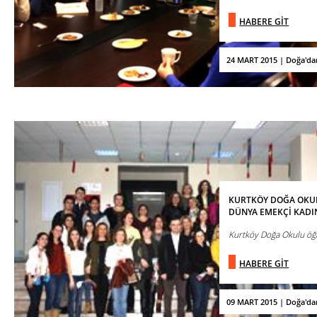
HABERE GİT
24 MART 2015 | Doğa'da
KURTKÖY DOĞA OKUL
DÜNYA EMEKÇİ KADI
Kurtköy Doğa Okulu öğr
HABERE GİT
09 MART 2015 | Doğa'da