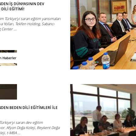
DEN İŞ DÜNYASININ DEV
DİLİ EĞİTİMİ!
m Türkiye’yi saran eğitim yansımaları
a Yolları, Tekfen Holding, Sabancı
 Center ...
n Haberler
DEN BEDEN DİLİ EĞİTİMLERİ İLE
Türkiye’yi saran dev eğitim
or. Afyon Doğa Koleji, Beykent Doğa
eji, t-MBA ...