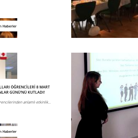
n Haberler
LARI ÖĞRENCİLERİ 8 MART
NLAR GÜNÜ’NÜ KUTLADI!
encilerinden anlamlı etkinlik…
n Haberler