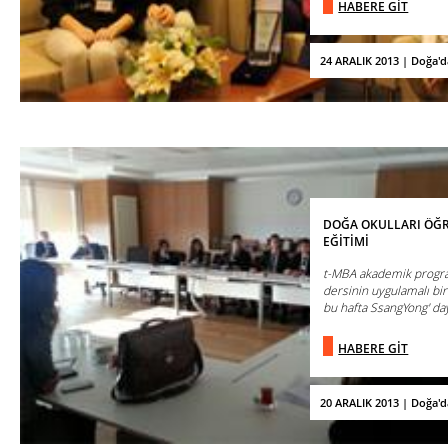
HABERE GİT
24 ARALIK 2013 | Doğa'
DOĞA OKULLARI ÖĞR
EĞİTİMİ
t-MBA akademik progra
dersinin uygulamalı bir
bu hafta SsangYong' da
HABERE GİT
20 ARALIK 2013 | Doğa'