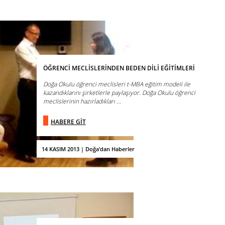
ÖĞRENCİ MECLİSLERİNDEN BEDEN DİLİ EĞİTİMLERİ
Doğa Okulu öğrenci meclisleri t-MBA eğitim modeli ile
kazandıklarını şirketlerle paylaşıyor. Doğa Okulu öğrenci
meclislerinin hazırladıkları ...
HABERE GİT
14 KASIM 2013 | Doğa'dan Haberler