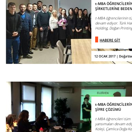
t-MBA ÖĞRENCİLERİN
ŞİRKETLERİNE BEDEN 
t-MBA öğrencilerinin tü
devam ediyor. Türk Hav
Holding, Doğan Printing
HABERE GİT
12 OCAK 2017 | Doğa'da
t-MBA ÖĞRENCİLERİN
ŞİFRE ÇÖZÜMÜ
t-MBA öğrencileri tüm 
yansımaları devam ediy
Koleji, Çamlıca Doğa Kol