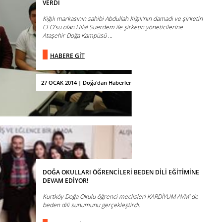
VERDİ
Kiğılı markasının sahibi Abdullah Kiğılı'nın damadı ve şirketin
CEO’su olan Hilal Suerdem ile şirketin yöneticilerine
Ataşehir Doğa Kampüsü ...
HABERE GİT
27 OCAK 2014 | Doğa'dan Haberler
DOĞA OKULLARI ÖĞRENCİLERİ BEDEN DİLİ EĞİTİMİNE
DEVAM EDİYOR!
Kurtköy Doğa Okulu öğrenci meclisleri KARDİYUM AVM' de
beden dili sunumunu gerçekleştirdi.