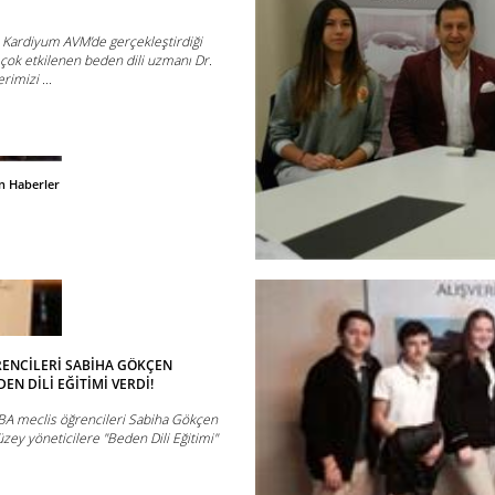
n Kardiyum AVM’de gerçekleştirdiği
 çok etkilenen beden dili uzmanı Dr.
imizi ...
n Haberler
ENCİLERİ SABİHA GÖKÇEN
EN DİLİ EĞİTİMİ VERDİ!
BA meclis öğrencileri Sabiha Gökçen
zey yöneticilere "Beden Dili Eğitimi"