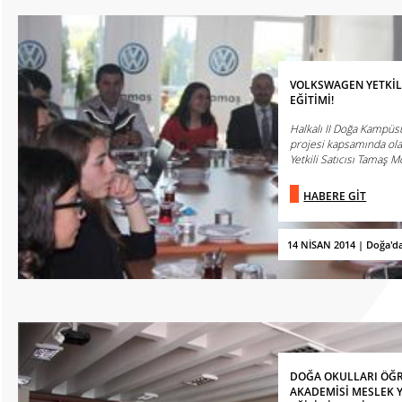
VOLKSWAGEN YETKİLİ
EĞİTİMİ!
Halkalı II Doğa Kampüs
projesi kapsamında ola
Yetkili Satıcısı Tamaş Mo
HABERE GİT
14 NİSAN 2014 | Doğa'd
DOĞA OKULLARI ÖĞR
AKADEMİSİ MESLEK 