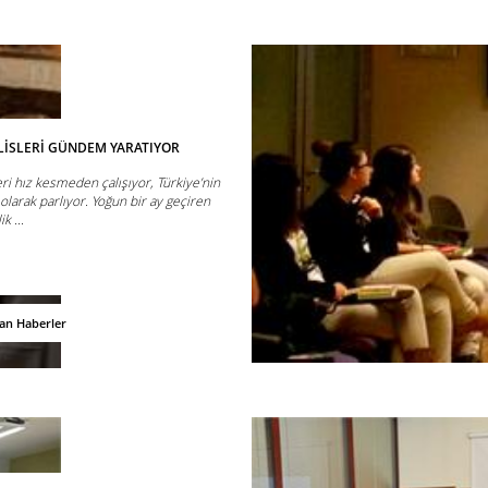
LİSLERİ GÜNDEM YARATIYOR
ri hız kesmeden çalışıyor, Türkiye’nin
olarak parlıyor. Yoğun bir ay geçiren
k ...
dan Haberler