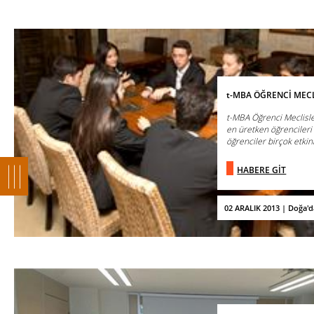
t-MBA ÖĞRENCİ MEC
t-MBA Öğrenci Meclisle
en üretken öğrencileri 
öğrenciler birçok etkinli
HABERE GİT
02 ARALIK 2013 | Doğa'