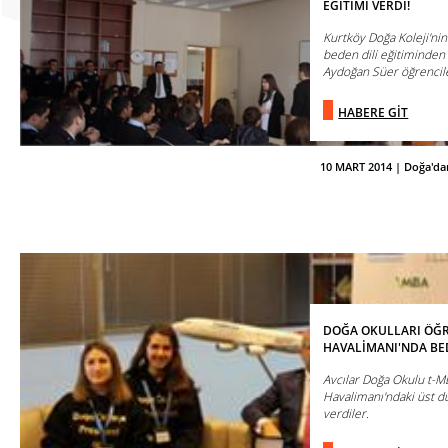
EĞİTİMİ VERDİ!
Kurtköy Doğa Koleji'ni
beden dili eğitiminden
Aydoğan Süer öğrenciler
HABERE GİT
10 MART 2014 | Doğa'da
DOĞA OKULLARI ÖĞR
HAVALİMANI'NDA BED
Avcılar Doğa Okulu t-M
Havalimanı'ndaki üst dü
verdiler.