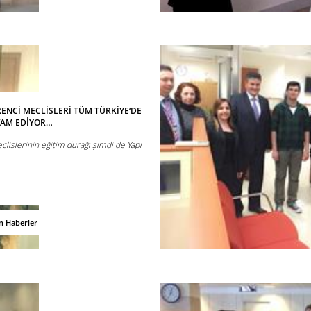
ENCİ MECLİSLERİ TÜM TÜRKİYE‘DE
VAM EDİYOR…
lislerinin eğitim durağı şimdi de Yapı
n Haberler