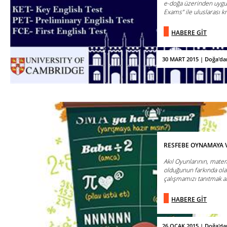
e-doğa üzerinden uyg
Exams” ile uluslarası kr
HABERE GİT
30 MART 2015 | Doğa'da
RESFEBE OYNAMAYA V
Akıl Oyunlarının, matem
olduğunun farkında olan
çalışmamızı tanıtmak am
HABERE GİT
26 OCAK 2015 | Doğa'da