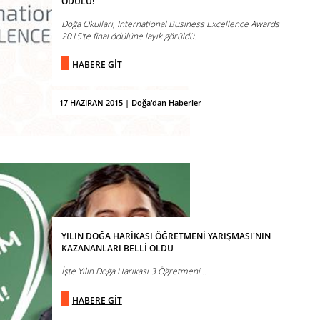
ÖDÜLÜ!
Doğa Okulları, International Business Excellence Awards
2015'te final ödülüne layık görüldü.
HABERE GİT
17 HAZİRAN 2015 | Doğa'dan Haberler
YILIN DOĞA HARİKASI ÖĞRETMENİ YARIŞMASI'NIN
KAZANANLARI BELLİ OLDU
İşte Yılın Doğa Harikası 3 Öğretmeni...
HABERE GİT