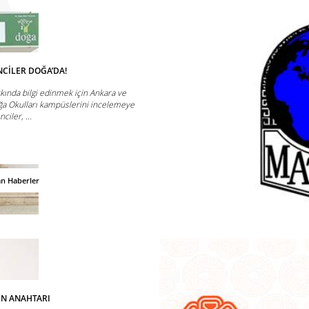
CİLER DOĞA’DA!
kında bilgi edinmek için Ankara ve
ğa Okulları kampüslerini incelemeye
iler, ...
an Haberler
IN ANAHTARI