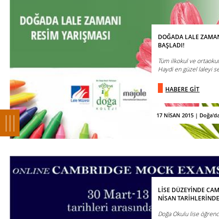
DOĞADA LALE ZAMAN
BAŞLADI!
Tüm ilkokul ve ortaokul 
Haydi en güzel laleyi se
HABERE GİT
17 NİSAN 2015 | Doğa'd
LİSE DÜZEYİNDE CA
NİSAN TARİHLERİNDE
Doğa Okulu lise öğrenc