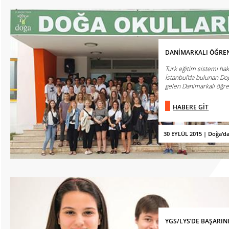
DANİMARKALI ÖĞREN
Türk eğitim sistemi hak
İstanbul’da bulunan Do
gelen Danimarkalı öğrenc
HABERE GİT
30 EYLÜL 2015 | Doğa'd
YGS/LYS’DE BAŞARIN