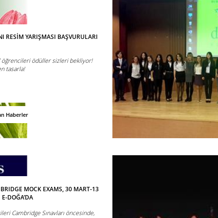
I RESİM YARIŞMASI BAŞVURULARI
öğrencileri ödüller sizleri bekliyor!
n tasarla!
an Haberler
MBRIDGE MOCK EXAMS, 30 MART-13
 E-DOĞA’DA
ileri Cambridge Sınavları öncesinde,