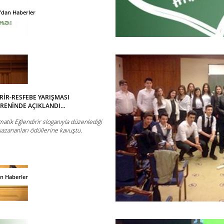
'dan Haberler
RİR-RESFEBE YARIŞMASI
RENİNDE AÇIKLANDI…
atik Eğlendirir sloganıyla düzenlediği
kazananları ödüllerine kavuştu.
an Haberler