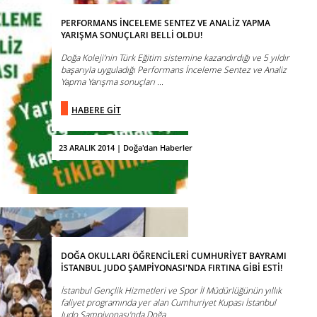
PERFORMANS İNCELEME SENTEZ VE ANALİZ YAPMA
YARIŞMA SONUÇLARI BELLİ OLDU!
Doğa Koleji’nin Türk Eğitim sistemine kazandırdığı ve 5 yıldır
başarıyla uyguladığı Performans İnceleme Sentez ve Analiz
Yapma Yarışma sonuçları ...
HABERE GİT
23 ARALIK 2014 | Doğa'dan Haberler
DOĞA OKULLARI ÖĞRENCİLERİ CUMHURİYET BAYRAMI
İSTANBUL JUDO ŞAMPİYONASI'NDA FIRTINA GİBİ ESTİ!
İstanbul Gençlik Hizmetleri ve Spor İl Müdürlüğünün yıllık
faliyet programında yer alan Cumhuriyet Kupası İstanbul
Judo Şampiyonası'nda Doğa ...