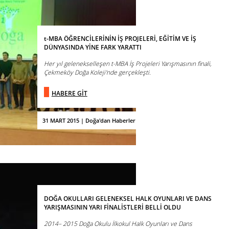
t-MBA ÖĞRENCİLERİNİN İŞ PROJELERİ, EĞİTİM VE İŞ
DÜNYASINDA YİNE FARK YARATTI
Her yıl gelenekselleşen t-MBA İş Projeleri Yarışmasının finali,
Çekmeköy Doğa Koleji'nde gerçekleşti.
HABERE GİT
31 MART 2015 | Doğa'dan Haberler
DOĞA OKULLARI GELENEKSEL HALK OYUNLARI VE DANS
YARIŞMASININ YARI FİNALİSTLERİ BELLİ OLDU
2014– 2015 Doğa Okulu İlkokul Halk Oyunları ve Dans