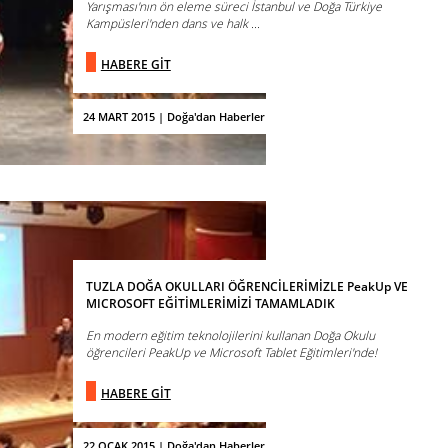
Yarışması'nın ön eleme süreci İstanbul ve Doğa Türkiye
Kampüsleri'nden dans ve halk ...
HABERE GİT
24 MART 2015 | Doğa'dan Haberler
TUZLA DOĞA OKULLARI ÖĞRENCİLERİMİZLE PeakUp VE
MICROSOFT EĞİTİMLERİMİZİ TAMAMLADIK
En modern eğitim teknolojilerini kullanan Doğa Okulu
öğrencileri PeakUp ve Microsoft Tablet Eğitimleri'nde!
HABERE GİT
22 OCAK 2015 | Doğa'dan Haberler