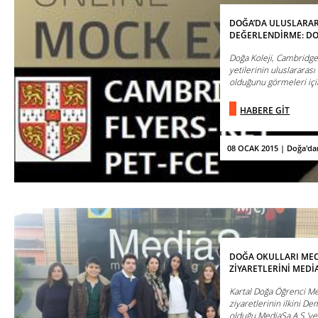
DOĞA’DA ULUSLARAR
DEĞERLENDİRME: D
Doğa Koleji, Cambridge 
yetilerinin uluslararas
olduğunu görmeleri içi
HABERE GİT
08 OCAK 2015 | Doğa'da
DOĞA OKULLARI MECL
ZİYARETLERİNİ MEDİ
Kartal Doğa Öğrenci M
ziyaretlerinin ilkini 
olduğu MediaSa A.Ş.’ye 