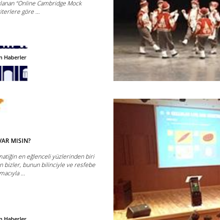
ulanan “Online Cambridge Mock
iterlere göre ...
n Haberler
AR MISIN?
atiğin en eğlenceli yüzlerinden biri
 bizler, bunun bilinciyle ve resfebe
acıyla ...
n Haberler