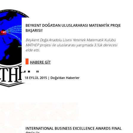
BEYKENT DOĞA’DAN ULUSLARARASI MATEMATİK PROJE
BAŞARISI!
Beykent Doğa Anadolu Lisesi Yetenek Matematik Kulübü
MATHEP projesi ile uluslararası yarışmada 3.’lük derecesi
elde etti.
HABERE GİT
18 EYLÜL 2015 | Doğa'dan Haberler
INTERNATIONAL BUSINESS EXCELLENCE AWARDS FINAL