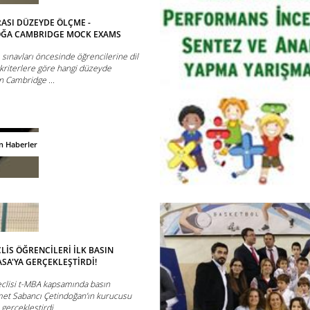
ASI DÜZEYDE ÖLÇME -
OĞA CAMBRIDGE MOCK EXAMS
sınavları öncesinde öğrencilerine dil
ı kriterlere göre hangi düzeyde
n Cambridge ...
n Haberler
İS ÖĞRENCİLERİ İLK BASIN
ASA'YA GERÇEKLEŞTİRDİ!
eclisi t-MBA kapsamında basın
Demet Sabancı Çetindoğan’ın kurucusu
gerçekleştirdi.