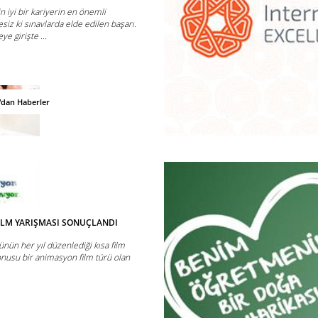
in iyi bir kariyerin en önemli
siz ki sınavlarda elde edilen başarı.
e girişte ...
'dan Haberler
FİLM YARIŞMASI SONUÇLANDI
nün her yıl düzenlediği kısa film
onusu bir animasyon film türü olan
.