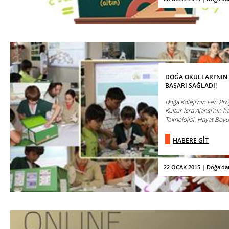
DOĞA OKULLARI’NIN 
BAŞARI SAĞLADI!
Doğa Koleji’nin Fen Proj
Kültür İcra Ajansı’nın ha
Teknolojisi: Hayat Boyu 
HABERE GİT
22 OCAK 2015 | Doğa'da