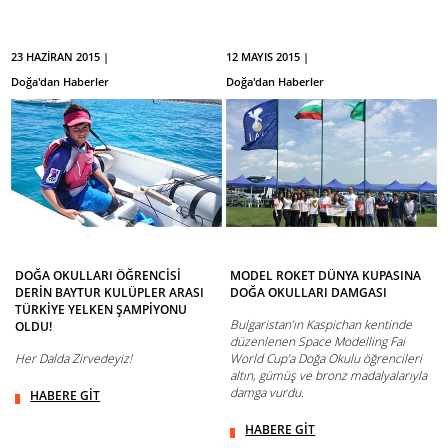
23 HAZİRAN 2015 |
12 MAYIS 2015 |
Doğa'dan Haberler
Doğa'dan Haberler
DOĞA OKULLARI ÖĞRENCİSİ
MODEL ROKET DÜNYA KUPASINA
DERİN BAYTUR KULÜPLER ARASI
DOĞA OKULLARI DAMGASI
TÜRKİYE YELKEN ŞAMPİYONU
Bulgaristan’ın Kaspichan kentinde
OLDU!
düzenlenen Space Modelling Fai
Her Dalda Zirvedeyiz!
World Cup’a Doğa Okulu öğrencileri
altın, gümüş ve bronz madalyalarıyla
damga vurdu.
HABERE GİT
HABERE GİT