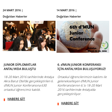
24 MART 2016 |
14 MART 2016 |
Doğa'dan Haberler
Doğa'dan Haberler
JUNIOR DİPLOMATLAR
6. d’MUN JUNIOR KONFERANSI
ANTALYA’DA BULUŞTU
İÇİN ANTALYA’DA BULUŞUYORUZ!
18-20 Mart 2016 tarihlerinde Antalya
Ortaokul öğrencilerimizin katılımı ile
Akra Barut Otel’de gerçekleştirilen 6.
gelenekselleşen d’MUN Junior
d’MUN Junior Konferansına 630
Konferanslarının 6.’sı 18-20 Mart
ortaokul öğrencimiz katıldı.
2016 tarihlerinde Antalya’da
gerçekleştiriliyor.
HABERE GİT
HABERE GİT