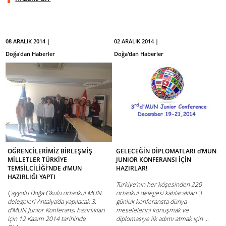
08 ARALIK 2014 |
02 ARALIK 2014 |
Doğa'dan Haberler
Doğa'dan Haberler
ÖĞRENCİLERİMİZ BİRLEŞMİŞ
GELECEĞİN DİPLOMATLARI d’MUN
MİLLETLER TÜRKİYE
JUNIOR KONFERANSI İÇİN
TEMSİLCİLİĞİ’NDE d’MUN
HAZIRLAR!
HAZIRLIĞI YAPTI
Türkiye’nin her köşesinden 220
Çayyolu Doğa Okulu ortaokul MUN
ortaokul delegesi katılacakları 3
delegeleri Antalya’da yapılacak 3.
günlük konferansta dünya
d’MUN Junior Konferansı hazırlıkları
meselelerini konuşmak ve
için 12 Kasım 2014 tarihinde
diplomasiye ilk adımı atmak için ...