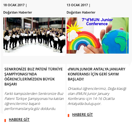
18 OCAK 2017 |
13 OCAK 2017 |
Doğa'dan Haberler
Doğa'dan Haberler
SENKRONİZE BUZ PATENİ TÜRKİYE
d’MUN JUNIOR ANTALYA JANUARY
ŞAMPİYONASI'NDA
KONFERANSI İÇİN GERİ SAYIM
ÖĞRENCİLERİMİZDEN BÜYÜK
BAŞLADI!
BAŞARI
Ortaokul öğrencilerimiz, Doğa klasiği
Farklı kampüslerden Senkronize Buz
olan d'MUN Junior January
Pateni Türkiye Şampiyonası'na katılan
Konferansı için 14-16 Ocak'ta
öğrencilerimiz başarılı
Antalya'da buluşuyor.
performanslarıyla göz doldurdu.
HABERE GİT
HABERE GİT