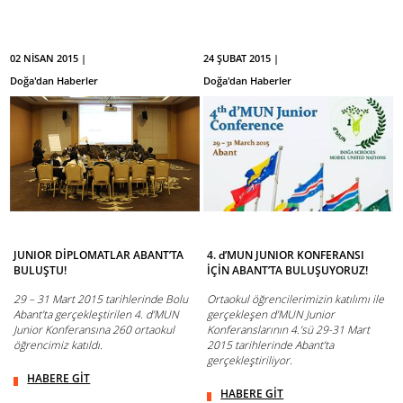
02 NİSAN 2015 |
24 ŞUBAT 2015 |
Doğa'dan Haberler
Doğa'dan Haberler
JUNIOR DİPLOMATLAR ABANT’TA
4. d’MUN JUNIOR KONFERANSI
BULUŞTU!
İÇİN ABANT’TA BULUŞUYORUZ!
29 – 31 Mart 2015 tarihlerinde Bolu
Ortaokul öğrencilerimizin katılımı ile
Abant’ta gerçekleştirilen 4. d’MUN
gerçekleşen d’MUN Junior
Junior Konferansına 260 ortaokul
Konferanslarının 4.’sü 29-31 Mart
öğrencimiz katıldı.
2015 tarihlerinde Abant’ta
gerçekleştiriliyor.
HABERE GİT
HABERE GİT