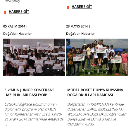
Birleşmiş ...
HABERE GİT
HABERE GİT
05 KASIM 2014 |
28 MAYIS 2014 |
Doğa'dan Haberler
Doğa'dan Haberler
3. d’MUN JUNIOR KONFERANSI
MODEL ROKET DÜNYA KUPASINA
HAZIRLIKLARI BAŞLIYOR!
DOĞA OKULLARI DAMGASI
Ortaokul İngilizce Bölümünün en
Bulgaristan’ ın KASPICHAN kentinde
diplomatik programı olan d’MUN
düzenlenen SPACE MODELLING FAI
Junior Konferansı'mızın 3.'sü, 19-20-
WORLD CUP’a Doğa Okulu öğrencileri
21 Aralık 2014 tarihlerinde Antalya’da
Dünya 2.liği ve Dünya 3.lüğü ile
...
damgasını vurdu.