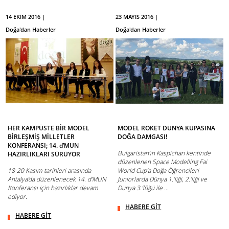
14 EKİM 2016 |
23 MAYIS 2016 |
Doğa'dan Haberler
Doğa'dan Haberler
HER KAMPÜSTE BİR MODEL
MODEL ROKET DÜNYA KUPASINA
BİRLEŞMİŞ MİLLETLER
DOĞA DAMGASI!
KONFERANSI; 14. d’MUN
Bulgaristan’ın Kaspichan kentinde
HAZIRLIKLARI SÜRÜYOR
düzenlenen Space Modelling Fai
18-20 Kasım tarihleri arasında
World Cup’a Doğa Öğrencileri
Antalya’da düzenlenecek 14. d’MUN
Juniorlarda Dünya 1.’liği, 2.’liği ve
Konferansı için hazırlıklar devam
Dünya 3.’lüğü ile ...
ediyor.
HABERE GİT
HABERE GİT