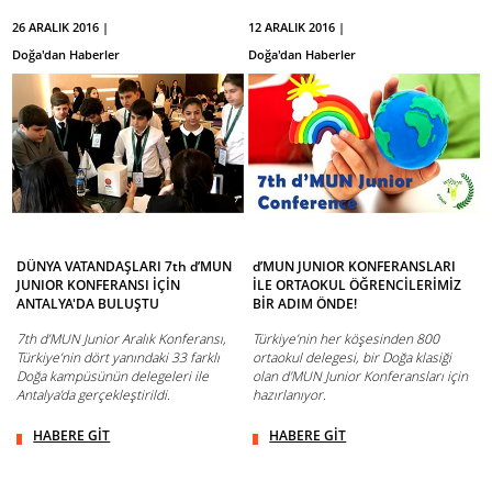
26 ARALIK 2016 |
12 ARALIK 2016 |
Doğa'dan Haberler
Doğa'dan Haberler
DÜNYA VATANDAŞLARI 7th d’MUN
d’MUN JUNIOR KONFERANSLARI
JUNIOR KONFERANSI İÇİN
İLE ORTAOKUL ÖĞRENCİLERİMİZ
ANTALYA'DA BULUŞTU
BİR ADIM ÖNDE!
7th d’MUN Junior Aralık Konferansı,
Türkiye’nin her köşesinden 800
Türkiye’nin dört yanındaki 33 farklı
ortaokul delegesi, bir Doğa klasiği
Doğa kampüsünün delegeleri ile
olan d'MUN Junior Konferansları için
Antalya’da gerçekleştirildi.
hazırlanıyor.
HABERE GİT
HABERE GİT