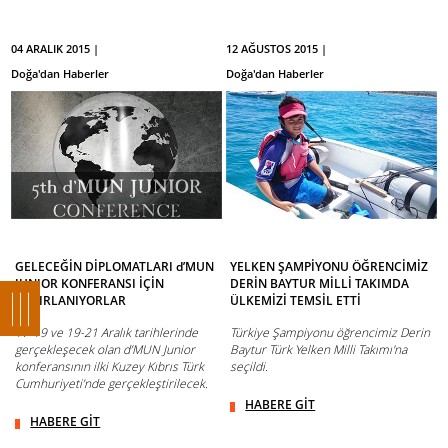
04 ARALIK 2015 |
12 AĞUSTOS 2015 |
Doğa'dan Haberler
Doğa'dan Haberler
GELECEĞİN DİPLOMATLARI d’MUN
YELKEN ŞAMPİYONU ÖĞRENCİMİZ
JUNIOR KONFERANSI İÇİN
DERİN BAYTUR MİLLİ TAKIMDA
HAZIRLANIYORLAR
ÜLKEMİZİ TEMSİL ETTİ
17-19 ve 19-21 Aralık tarihlerinde
Türkiye Şampiyonu öğrencimiz Derin
gerçekleşecek olan d’MUN Junior
Baytur Türk Yelken Milli Takımı'na
konferansının ilki Kuzey Kıbrıs Türk
seçildi.
Cumhuriyeti’nde gerçekleştirilecek.
HABERE GİT
HABERE GİT