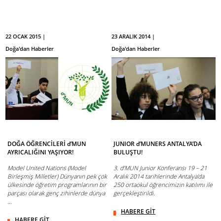
22 OCAK 2015 |
23 ARALIK 2014 |
Doğa'dan Haberler
Doğa'dan Haberler
DOĞA ÖĞRENCİLERİ d’MUN
JUNIOR d’MUNERS ANTALYA’DA
AYRICALIĞINI YAŞIYOR!
BULUŞTU!
Model United Nations (Model
3. d’MUN Junior Konferansı 19 – 21
Birleşmiş Milletler) Dünyanın pek çok
Aralık 2014 tarihlerinde Antalya’da
ülkesinde öğretim programlarının bir
250 ortaokul öğrencimizin katılımı ile
parçası olarak genç zihinlerde dünya
gerçekleştirildi.
...
HABERE GİT
HABERE GİT