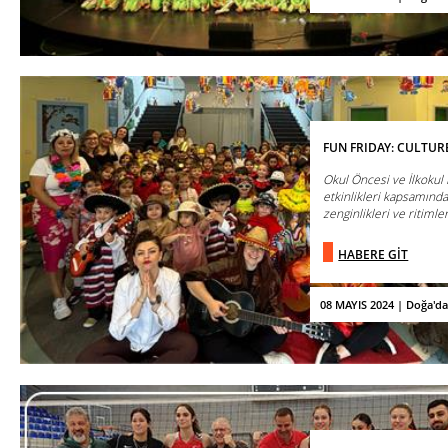
FUN FRIDAY: CULTUR
Okul Öncesi ve İlkokul 
etkinlikleri kapsamında 
zenginlikleri ve ritimler
HABERE GİT
08 MAYIS 2024 | Doğa'd