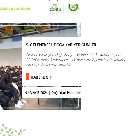
9. GELENEKSEL DOĞA KARİYER GÜNLERİ
Gelenekselleşen Doğa Kariyer Günlerini 45 akademisyen,
28 üniversite, 3 konuk ve 14 Üniversite öğrencisinin katılımı
İstanbul, Ankara ve İzmir'de ...
HABERE GİT
01 MAYIS 2024 | Doğa'dan Haberler