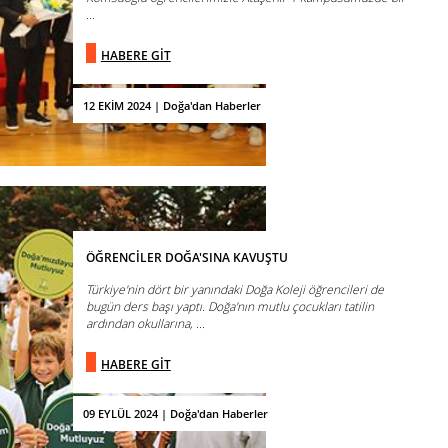
...
HABERE GİT
12 EKİM 2024 | Doğa'dan Haberler
ÖĞRENCİLER DOĞA'SINA KAVUŞTU
Türkiye'nin dört bir yanındaki Doğa Koleji öğrencileri de
bugün ders başı yaptı. Doğa'nın mutlu çocukları tatilin
ardından okullarına, ...
HABERE GİT
09 EYLÜL 2024 | Doğa'dan Haberler