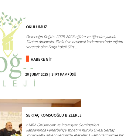
OKULUMUZ
Geleceğin Doğa'sı 2025-2026 eğitim ve öğretim yılında
Siirt'te! Anaokulu, ilkokul ve ortaokul kademelerinde eğitim
verecek olan Doğa Koleji Siirt ...
HABERE GİT
20 ŞUBAT 2025 | SİİRT KAMPÜSÜ
SERTAÇ KOMSUOĞLU BİZLERLE
t-MBA Girişimcilik ve İnovasyon Seminerleri
kapsamında Fenerbahçe Yönetim Kurulu Üyesi Sertaç
Komsuoğlu öğrencilerimizle Ataşehir 1 kampüsümüzde bir