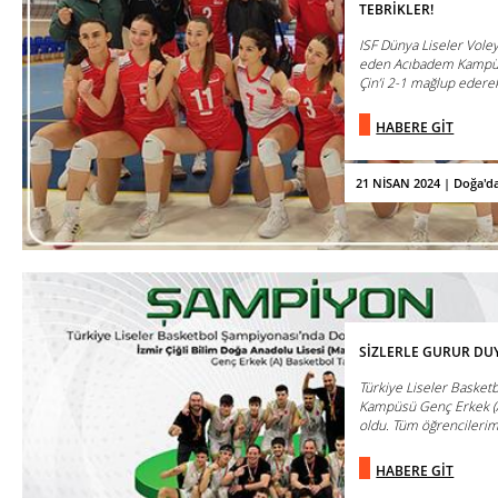
TEBRİKLER!
ISF Dünya Liseler Vole
eden Acıbadem Kampüsü
Çin’i 2-1 mağlup ederek
HABERE GİT
21 NİSAN 2024 | Doğa'd
SİZLERLE GURUR DU
Türkiye Liseler Basket
Kampüsü Genç Erkek (
oldu. Tüm öğrencilerimiz
HABERE GİT