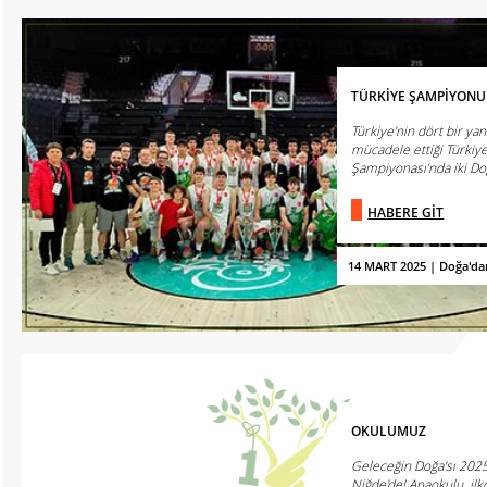
TÜRKİYE ŞAMPİYONU
Türkiye’nin dört bir ya
mücadele ettiği Türkiye
Şampiyonası’nda iki Doğ
HABERE GİT
14 MART 2025 | Doğa'da
OKULUMUZ
Geleceğin Doğa'sı 2025
Niğde'de! Anaokulu, il