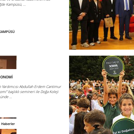
ğde Kampüsü, ...
E KAMPÜSÜ
EKONOMİ
n Yardımcısı Abdullah Erdem Cantimur
mi” başlıklı semineri ile Doğa Koleji
ünde ...
n Haberler