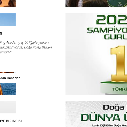
RI
ling Academy iş birliğiyle yelken
uk getiriyoruz! Doğa Koleji Yelken
ampları ...
'dan Haberler
İYE BİRİNCİSİ