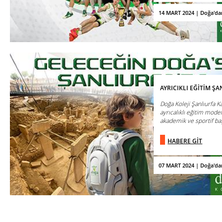
14 MART 2024 | Doğa'da
AYRICIKLI EĞİTİM ŞA
Doğa Koleji Şanlıurfa K
ayrıcalıklı eğitim model
akademik ve sportif başar
HABERE GİT
07 MART 2024 | Doğa'da