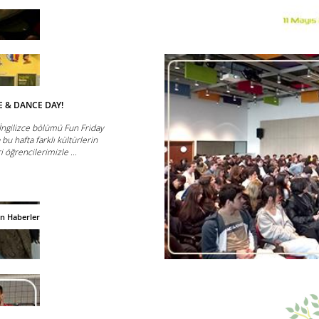
E & DANCE DAY!
İngilizce bölümü Fun Friday
bu hafta farklı kültürlerin
i öğrencilerimizle ...
an Haberler