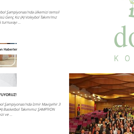
ybol Şampiyonası’nda ülkemizi temsil
 Genç Kız (A) Voleybol Takımı’mız
 turnuvayı ...
an Haberler
YUYORUZ!
bol Şampiyonası’nda İzmir Mavişehir 3
A) Basketbol Takımımız ŞAMPİYON
i ve ...