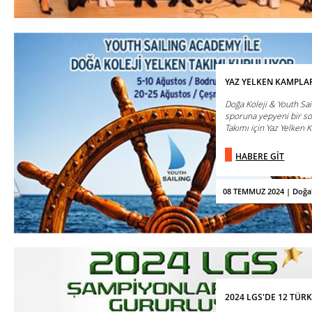
YAZ YELKEN KAMPLA
Doğa Koleji & Youth Sai
sporuna yepyeni bir sol
Takımı için Yaz Yelken K
HABERE GİT
08 TEMMUZ 2024 | Doğa
2024 LGS'DE 12 TÜRK