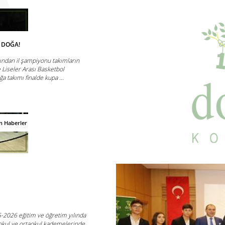
 DOĞA!
nından il şampiyonu takımların
 Liseler Arası Basketbol
a takımı finalde kupa ...
n Haberler
-2026 eğitim ve öğretim yılında
kokul ve ortaokul kademelerinde