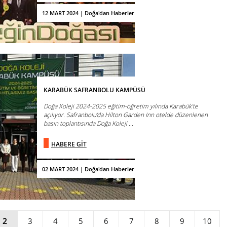
12 MART 2024 | Doğa'dan Haberler
KARABÜK SAFRANBOLU KAMPÜSÜ
Doğa Koleji 2024-2025 eğitim-öğretim yılında Karabük’te
açılıyor. Safranbolu’da Hilton Garden Inn otelde düzenlenen
basın toplantısında Doğa Koleji ...
HABERE GİT
02 MART 2024 | Doğa'dan Haberler
2
3
4
5
6
7
8
9
10