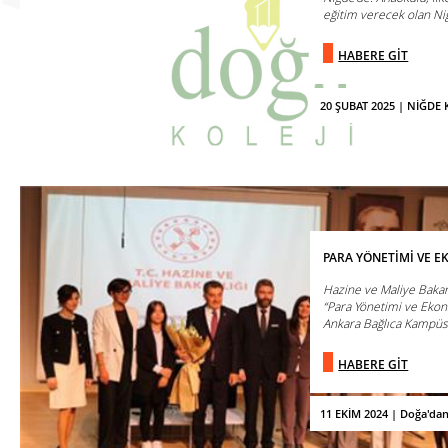
eğitim verecek olan Ni
HABERE GİT
20 ŞUBAT 2025 | NİĞD
PARA YÖNETİMİ VE 
Hazine ve Maliye Baka
“Para Yönetimi ve Ekono
Ankara Bağlıca Kampüs
HABERE GİT
11 EKİM 2024 | Doğa'da