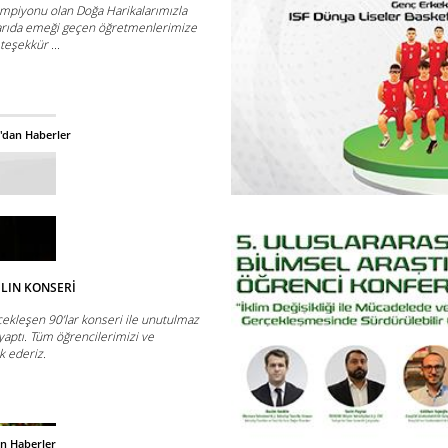
ampiyonu olan Doğa Harikalarımızla
arıda emeği geçen öğretmenlerimize
teşekkür ...
'dan Haberler
ILIN KONSERİ
çekleşen 90’lar konseri ile unutulmaz
 yaptı. Tüm öğrencilerimizi ve
k ederiz.
an Haberler