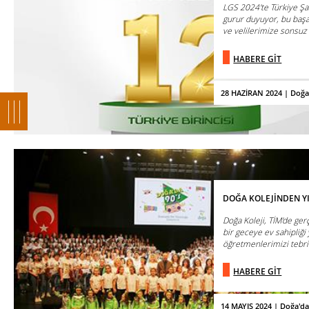
LGS 2024'te Türkiye Ş
gurur duyuyor, bu baş
ve velilerimize sonsuz 
HABERE GİT
28 HAZİRAN 2024 | Doğa
DOĞA KOLEJİNDEN Y
Doğa Koleji, TİM'de ger
bir geceye ev sahipliği
öğretmenlerimizi tebri
HABERE GİT
14 MAYIS 2024 | Doğa'd