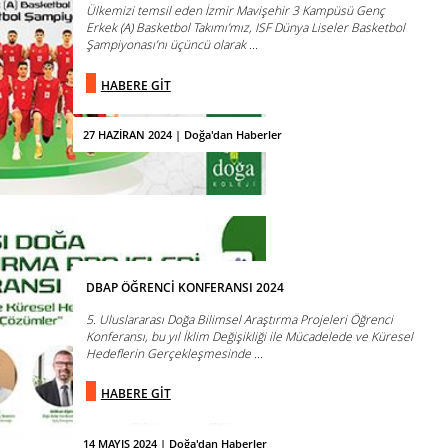
Ülkemizi temsil eden İzmir Mavişehir 3 Kampüsü Genç
Erkek (A) Basketbol Takımı’mız, ISF Dünya Liseler Basketbol
Şampiyonası’nı üçüncü olarak ...
HABERE GİT
27 HAZİRAN 2024 | Doğa'dan Haberler
DBAP ÖĞRENCİ KONFERANSI 2024
5. Uluslararası Doğa Bilimsel Araştırma Projeleri Öğrenci
Konferansı, bu yıl İklim Değişikliği ile Mücadelede ve Küresel
Hedeflerin Gerçekleşmesinde ...
HABERE GİT
14 MAYIS 2024 | Doğa'dan Haberler