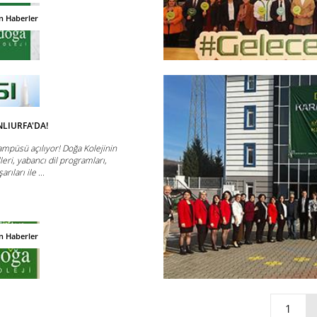
n Haberler
NLIURFA'DA!
ampüsü açılıyor! Doğa Kolejinin
leri, yabancı dil programları,
ıları ile ...
n Haberler
1