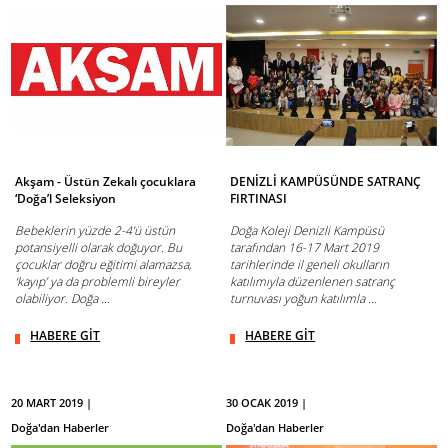
Akşam - Üstün Zekalı çocuklara
DENİZLİ KAMPÜSÜNDE SATRANÇ
‘Doğa’l Seleksiyon
FIRTINASI
Bebeklerin yüzde 2-4’ü üstün
Doğa Koleji Denizli Kampüsü
potansiyelli olarak doğuyor. Bu
tarafından 16-17 Mart 2019
çocuklar doğru eğitimi alamazsa,
tarihlerinde il geneli okulların
‘kayıp’ ya da problemli bireyler
katılımıyla düzenlenen satranç
olabiliyor. Doğa ...
turnuvası yoğun katılımla ...
HABERE GİT
HABERE GİT
20 MART 2019 |
30 OCAK 2019 |
Doğa'dan Haberler
Doğa'dan Haberler