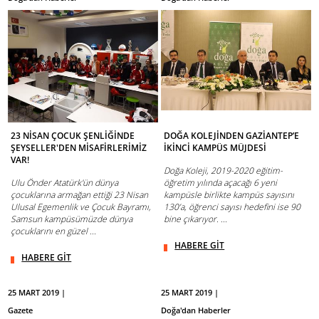
23 NİSAN ÇOCUK ŞENLİĞİNDE
DOĞA KOLEJİNDEN GAZİANTEP’E
ŞEYSELLER'DEN MİSAFİRLERİMİZ
İKİNCİ KAMPÜS MÜJDESİ
VAR!
Doğa Koleji, 2019-2020 eğitim-
Ulu Önder Atatürk'ün dünya
öğretim yılında açacağı 6 yeni
çocuklarına armağan ettiği 23 Nisan
kampüsle birlikte kampüs sayısını
Ulusal Egemenlik ve Çocuk Bayramı,
130’a, öğrenci sayısı hedefini ise 90
Samsun kampüsümüzde dünya
bine çıkarıyor. ...
çocuklarını en güzel ...
HABERE GİT
HABERE GİT
25 MART 2019 |
25 MART 2019 |
Gazete
Doğa'dan Haberler