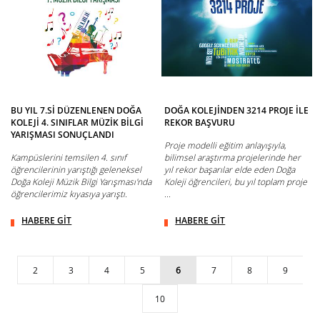
BU YIL 7.Sİ DÜZENLENEN DOĞA
DOĞA KOLEJİNDEN 3214 PROJE İLE
KOLEJİ 4. SINIFLAR MÜZİK BİLGİ
REKOR BAŞVURU
YARIŞMASI SONUÇLANDI
Proje modelli eğitim anlayışıyla,
Kampüslerini temsilen 4. sınıf
bilimsel araştırma projelerinde her
öğrencilerinin yarıştığı geleneksel
yıl rekor başarılar elde eden Doğa
Doğa Koleji Müzik Bilgi Yarışması'nda
Koleji öğrencileri, bu yıl toplam proje
öğrencilerimiz kıyasıya yarıştı.
...
HABERE GİT
HABERE GİT
2
3
4
5
6
7
8
9
10