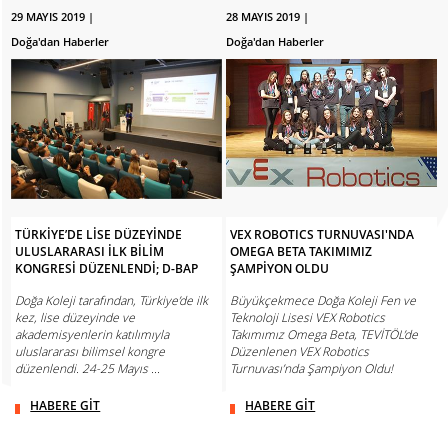
29 MAYIS 2019 |
28 MAYIS 2019 |
Doğa'dan Haberler
Doğa'dan Haberler
TÜRKİYE’DE LİSE DÜZEYİNDE
VEX ROBOTICS TURNUVASI'NDA
ULUSLARARASI İLK BİLİM
OMEGA BETA TAKIMIMIZ
KONGRESİ DÜZENLENDİ; D-BAP
ŞAMPİYON OLDU
Doğa Koleji tarafından, Türkiye’de ilk
Büyükçekmece Doğa Koleji Fen ve
kez, lise düzeyinde ve
Teknoloji Lisesi VEX Robotics
akademisyenlerin katılımıyla
Takımımız Omega Beta, TEVİTÖL’de
uluslararası bilimsel kongre
Düzenlenen VEX Robotics
düzenlendi. 24-25 Mayıs ...
Turnuvası’nda Şampiyon Oldu!
HABERE GİT
HABERE GİT