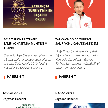
2019 TÜRKİYE SATRANÇ
TAEKWONDO'DA TÜRKİYE
ŞAMPİYONASI'NDA MUHTEŞEM
ŞAMPİYONU ÇANAKKALE'DEN!
BAŞARI
Doğa Koleji Çanakkale Kampüsü
3 tane Türkiye Satranç Şampiyonu ve
öğrencilerimizden Zeynep Taşkın,
15 tane milli takım sporcusu çıkaran
Konya’da düzenlenen Gençler
tek okul Doğa Koleji! 2019 Türkiye
Türkiye Şampiyonası’nda büyük bir
Küçükler ve Yıldızlar Satranç ...
başarıya imza atarak ...
HABERE GİT
HABERE GİT
12 OCAK 2019 |
10 OCAK 2019 |
Doğa'dan Haberler
Doğa'dan Haberler