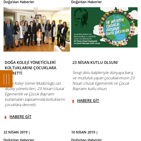
Doğa'dan Haberler
Doğa'dan Haberler
DOĞA KOLEJİ YÖNETİCİLERİ
23 NİSAN KUTLU OLSUN!
KOLTUKLARINI ÇOCUKLARA
Sevgi dolu kalpleriyle dünyaya barış
DEVRETTİ
ve mutluluk yayan çocuklarımızın 23
Doğa Koleji Genel Müdürlüğü üst
Nisan Ulusal Egemenlik ve Çocuk
düzey yöneticileri, 23 Nisan Ulusal
Bayramı kutlu olsun.
Egemenlik ve Çocuk Bayramı
kutlamaları kapsamında koltuklarını
HABERE GİT
çocuklara devretti.
HABERE GİT
22 NİSAN 2019 |
10 NİSAN 2019 |
Doğa'dan Haberler
Doğa'dan Haberler