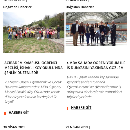
Doğa'dan Haberler
Doğa'dan Haberler
ACIBADEM KAMPÜSÜ ÖĞRENCİ
t-MBA SAHADA ÖĞRENİYORUM İLE
MECLİSİ, İSHAKLI KÖY OKULU’NDA
İŞ DÜNYASINI YAKINDAN GÖZLEM
ŞENLİK DÜZENLEDİ!
t-MBA Eğitim Modeli kapsamında
23 Nisan Ulusal Egemenlik ve Çocuk
gerçekleştirilen “Sahada
Bayramı kapsamında t-MBA Öğrenci
Öğreniyorum” ile öğrencilerimiz iş
Meclisi İshaklı Köy Okulu’nda şenlik
dünyasına ait derslerde edindikleri
düzenleyerek minik kardeşleri ile
bilgileri yerinde ...
keyifli ...
HABERE GİT
HABERE GİT
30 NİSAN 2019 |
29 NİSAN 2019 |