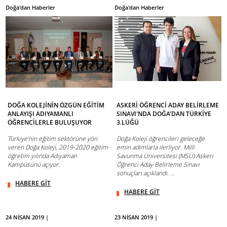
Doğa'dan Haberler
Doğa'dan Haberler
DOĞA KOLEJİNİN ÖZGÜN EĞİTİM
ASKERİ ÖĞRENCİ ADAY BELİRLEME
ANLAYIŞI ADIYAMANLI
SINAVI'NDA DOĞA'DAN TÜRKİYE
ÖĞRENCİLERLE BULUŞUYOR
3.LÜĞÜ
Türkiye’nin eğitim sektörüne yön
Doğa Koleji öğrencileri geleceğe
veren Doğa Koleji, 2019-2020 eğitim-
emin adımlarla ilerliyor. Milli
öğretim yılında Adıyaman
Savunma Üniversitesi (MSÜ) Askeri
Kampüsünü açıyor.
Öğrenci Aday Belirleme Sınavı
sonuçları açıklandı. ...
HABERE GİT
HABERE GİT
24 NİSAN 2019 |
23 NİSAN 2019 |