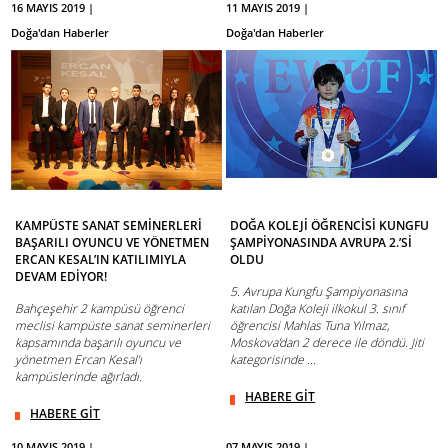
16 MAYIS 2019 |
11 MAYIS 2019 |
Doğa'dan Haberler
Doğa'dan Haberler
KAMPÜSTE SANAT SEMİNERLERİ
DOĞA KOLEJİ ÖĞRENCİSİ KUNGFU
BAŞARILI OYUNCU VE YÖNETMEN
ŞAMPİYONASINDA AVRUPA 2.’Sİ
ERCAN KESAL’IN KATILIMIYLA
OLDU
DEVAM EDİYOR!
5. Avrupa Kungfu Şampiyonasına
Bahçeşehir 2 kampüsü öğrenci
katılan Doğa Koleji ilkokul 3. sınıf
meclisi kampüste sanat seminerleri
öğrencisi Mahlas Tuna Yılmaz,
kapsamında başarılı oyuncu ve
Moskova’dan 2 derece ile döndü. Jiti
yönetmen Ercan Kesal’ı
kategorisinde ...
kampüslerinde ağırladı.
HABERE GİT
HABERE GİT
10 MAYIS 2019 |
07 MAYIS 2019 |