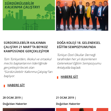
SÜRDÜRÜLEBİLİR KALKINMA
DOĞA KOLEJİ 18. GELENEKSEL
ÇALIŞTAYI 21 MART'TA BEYKOZ
EĞİTİM SEMPOZYUMU’NDA
KAMPÜSÜNDE GERÇEKLEŞİYOR
Türkiye Özel Okullar Derneği
Tüm Türkiye'den, ilkokul ve ortaokul
tarafından her yıl düzenlenen
meclis başkanlarının liderliğinde
Geleneksel Eğitim Sempozyumu
gerçekleştirilecek olan
Antalya'da başladı.
“Sürdürülebilir Kalkınma Çalıştay”ları
başlıyor.
HABERE GİT
HABERE GİT
28 OCAK 2019 |
21 OCAK 2019 |
Doğa'dan Haberler
Doğa'dan Haberler