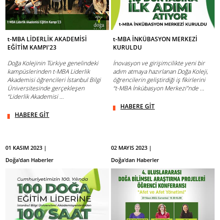
t-MBA LİDERLİK AKADEMİSİ
t-MBA İNKÜBASYON MERKEZİ
EĞİTİM KAMPI'23
KURULDU
Doğa Kolejinin Türkiye genelindeki
İnovasyon ve girişimcilikte yeni bir
kampüslerinden t-MBA Liderlik
adım atmaya hazırlanan Doğa Koleji,
Akademisi öğrencileri İstanbul Bilgi
öğrencilerin geliştirdiği iş fikirlerini
Üniversitesinde gerçekleşen
“t-MBA İnkübasyon Merkezi”nde ...
“Liderlik Akademisi ...
HABERE GİT
HABERE GİT
01 KASIM 2023 |
02 MAYIS 2023 |
Doğa'dan Haberler
Doğa'dan Haberler