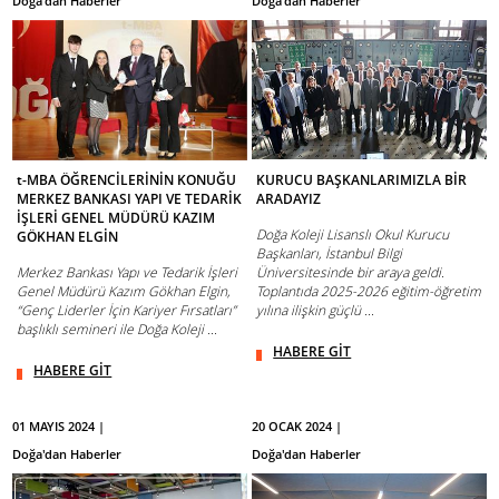
Doğa'dan Haberler
Doğa'dan Haberler
t-MBA ÖĞRENCİLERİNİN KONUĞU
KURUCU BAŞKANLARIMIZLA BİR
MERKEZ BANKASI YAPI VE TEDARİK
ARADAYIZ
İŞLERİ GENEL MÜDÜRÜ KAZIM
Doğa Koleji Lisanslı Okul Kurucu
GÖKHAN ELGİN
Başkanları, İstanbul Bilgi
Merkez Bankası Yapı ve Tedarik İşleri
Üniversitesinde bir araya geldi.
Genel Müdürü Kazım Gökhan Elgin,
Toplantıda 2025-2026 eğitim-öğretim
“Genç Liderler İçin Kariyer Fırsatları”
yılına ilişkin güçlü ...
başlıklı semineri ile Doğa Koleji ...
HABERE GİT
HABERE GİT
01 MAYIS 2024 |
20 OCAK 2024 |
Doğa'dan Haberler
Doğa'dan Haberler