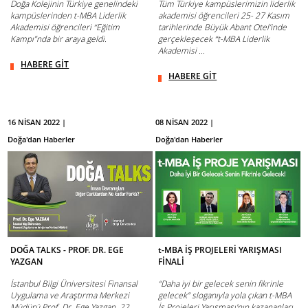
Doğa Kolejinin Türkiye genelindeki
Tüm Türkiye kampüslerimizin liderlik
kampüslerinden t-MBA Liderlik
akademisi öğrencileri 25- 27 Kasım
Akademisi öğrencileri “Eğitim
tarihlerinde Büyük Abant Otel’inde
Kampı”nda bir araya geldi.
gerçekleşecek “t-MBA Liderlik
Akademisi ...
HABERE GİT
HABERE GİT
16 NİSAN 2022 |
08 NİSAN 2022 |
Doğa'dan Haberler
Doğa'dan Haberler
DOĞA TALKS - PROF. DR. EGE
t-MBA İŞ PROJELERİ YARIŞMASI
YAZGAN
FİNALİ
İstanbul Bilgi Üniversitesi Finansal
“Daha iyi bir gelecek senin fikrinle
Uygulama ve Araştırma Merkezi
gelecek” sloganıyla yola çıkan t-MBA
Müdürü Prof. Dr. Ege Yazgan, 22
İş Projeleri Yarışması'nın kazananları