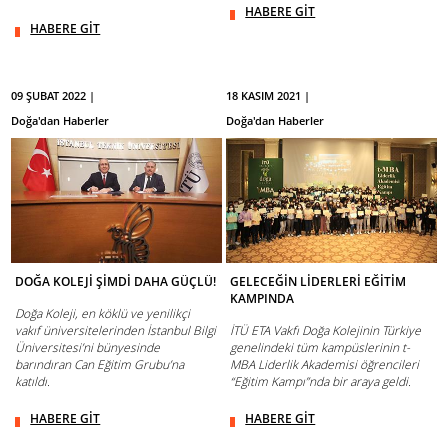
HABERE GİT
HABERE GİT
09 ŞUBAT 2022 |
18 KASIM 2021 |
Doğa'dan Haberler
Doğa'dan Haberler
DOĞA KOLEJİ ŞİMDİ DAHA GÜÇLÜ!
GELECEĞİN LİDERLERİ EĞİTİM
KAMPINDA
Doğa Koleji, en köklü ve yenilikçi
vakıf üniversitelerinden İstanbul Bilgi
İTÜ ETA Vakfı Doğa Kolejinin Türkiye
Üniversitesi’ni bünyesinde
genelindeki tüm kampüslerinin t-
barındıran Can Eğitim Grubu’na
MBA Liderlik Akademisi öğrencileri
katıldı.
“Eğitim Kampı”nda bir araya geldi.
HABERE GİT
HABERE GİT