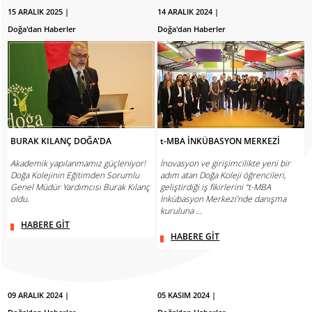
15 ARALIK 2025 |
14 ARALIK 2024 |
Doğa'dan Haberler
Doğa'dan Haberler
BURAK KILANÇ DOĞA'DA
t-MBA İNKÜBASYON MERKEZİ
Akademik yapılanmamız güçleniyor!
İnovasyon ve girişimcilikte yeni bir
Doğa Kolejinin Eğitimden Sorumlu
adım atan Doğa Koleji öğrencileri,
Genel Müdür Yardımcısı Burak Kılanç
geliştirdiği iş fikirlerini “t-MBA
oldu.
İnkübasyon Merkezi’nde danışma
kuruluna ...
HABERE GİT
HABERE GİT
09 ARALIK 2024 |
05 KASIM 2024 |