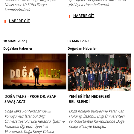
Nisan saat 10.30'da Florya
jüri üyelerince belirlendi.
Kampüsümüzde ...
HABERE GİT
HABERE GİT
18 MART 2022 |
07 MART 2022 |
Doğa'dan Haberler
Doğa'dan Haberler
DOĞA TALKS - PROF. DR. ASAF
YENİ EĞİTİM HEDEFLERİ
SAVAŞ AKAT
BELİRLENDİ
Doğa Talks Konferansı’nda ilk
Doğa Kolejini bünyesine katan Can
konuğumuz İstanbul Bilgi
Holding, İstanbul Bilgi Üniversitesi
Üniversitesi Kurucu Rektörü, İşletme
santralistanbul Kampüsünde Doğa
Fakültesi Öğretim Üyesi ve
Koleji ailesiyle buluştu.
Ekonomist, Doğa Koleji Yüksek ...