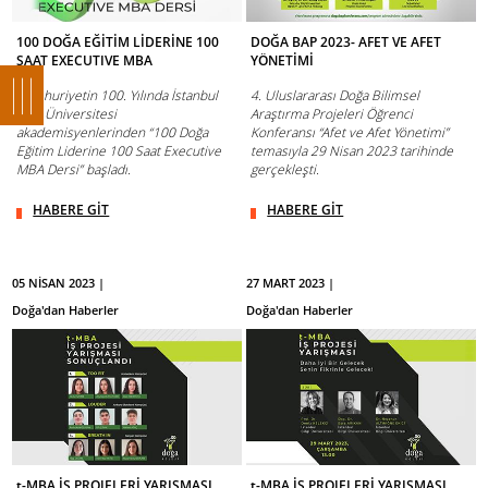
100 DOĞA EĞİTİM LİDERİNE 100
DOĞA BAP 2023- AFET VE AFET
SAAT EXECUTIVE MBA
YÖNETİMİ
Cumhuriyetin 100. Yılında İstanbul
4. Uluslararası Doğa Bilimsel
Bilgi Üniversitesi
Araştırma Projeleri Öğrenci
akademisyenlerinden “100 Doğa
Konferansı “Afet ve Afet Yönetimi”
Eğitim Liderine 100 Saat Executive
temasıyla 29 Nisan 2023 tarihinde
MBA Dersi” başladı.
gerçekleşti.
HABERE GİT
HABERE GİT
05 NİSAN 2023 |
27 MART 2023 |
Doğa'dan Haberler
Doğa'dan Haberler
t-MBA İŞ PROJELERİ YARIŞMASI
t-MBA İŞ PROJELERİ YARIŞMASI