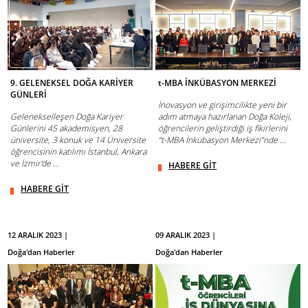
9. GELENEKSEL DOĞA KARİYER
t-MBA İNKÜBASYON MERKEZİ
GÜNLERİ
İnovasyon ve girişimcilikte yeni bir
Gelenekselleşen Doğa Kariyer
adım atmaya hazırlanan Doğa Koleji,
Günlerini 45 akademisyen, 28
öğrencilerin geliştirdiği iş fikirlerini
üniversite, 3 konuk ve 14 Üniversite
“t-MBA İnkübasyon Merkezi”nde ...
öğrencisinin katılımı İstanbul, Ankara
ve İzmir'de ...
HABERE GİT
HABERE GİT
12 ARALIK 2023 |
09 ARALIK 2023 |
Doğa'dan Haberler
Doğa'dan Haberler