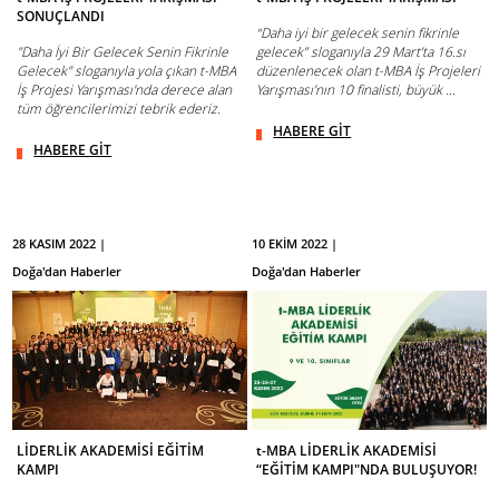
SONUÇLANDI
“Daha iyi bir gelecek senin fikrinle
"Daha İyi Bir Gelecek Senin Fikrinle
gelecek” sloganıyla 29 Mart’ta 16.sı
Gelecek" sloganıyla yola çıkan t-MBA
düzenlenecek olan t-MBA İş Projeleri
İş Projesi Yarışması'nda derece alan
Yarışması’nın 10 finalisti, büyük ...
tüm öğrencilerimizi tebrik ederiz.
HABERE GİT
HABERE GİT
28 KASIM 2022 |
10 EKİM 2022 |
Doğa'dan Haberler
Doğa'dan Haberler
LİDERLİK AKADEMİSİ EĞİTİM
t-MBA LİDERLİK AKADEMİSİ
KAMPI
“EĞİTİM KAMPI"NDA BULUŞUYOR!