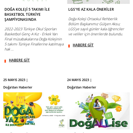
DOĞA KOLEJİ 5 TAKIMI İLE
LGS'YE AZ KALA ÖNERİLER
BASKETBOL TÜRKİYE
Doğa Koleji Ortaokul Rehberlik
ŞAMPİYONASINDA
Bölüm Başkanımız Gülşen Aksu;
2022-2023 Türkiye Okul Sporları
LGS'ye sayılı günler kala öğrenciler
Basketbol Genç-A Kız - Erkek Yarı
ve veliler için önerilerde bulundu.
Final müsabakalarına Doğa Kolejinin
5 takımı Türkiye Finallerine katılmaya
HABERE GİT
hak ...
HABERE GİT
25 MAYIS 2023 |
24 MAYIS 2023 |
Doğa'dan Haberler
Doğa'dan Haberler