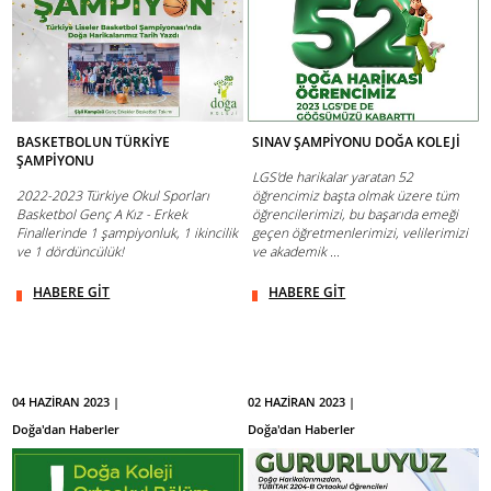
BASKETBOLUN TÜRKİYE
SINAV ŞAMPİYONU DOĞA KOLEJİ
ŞAMPİYONU
LGS'de harikalar yaratan 52
2022-2023 Türkiye Okul Sporları
öğrencimiz başta olmak üzere tüm
Basketbol Genç A Kız - Erkek
öğrencilerimizi, bu başarıda emeği
Finallerinde 1 şampiyonluk, 1 ikincilik
geçen öğretmenlerimizi, velilerimizi
ve 1 dördüncülük!
ve akademik ...
HABERE GİT
HABERE GİT
04 HAZİRAN 2023 |
02 HAZİRAN 2023 |
Doğa'dan Haberler
Doğa'dan Haberler