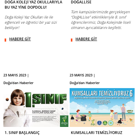
DOĞA KOLEJİ YAZ OKULLARIYLA
DOĞALLİSE
BU YAZ YİNE DOPDOLU!
Tüm kampüslerimizde gerçekleşen
Doğa Koleji Yaz Okulları ile ile
“DoğALLise” etkinlikleriyle 8. sınıf
eğlenceli ve öğretici bir yaz sizi
öğrencilerimiz, Doğa Kolejinde liseli
bekliyor!
olmanın ayrıcalıklarını keşfetti.
HABERE GİT
HABERE GİT
23 MAYIS 2023 |
23 MAYIS 2023 |
Doğa'dan Haberler
Doğa'dan Haberler
1. SINIF BAŞLANGIÇ
KUMSALLARI TEMİZLİYORUZ