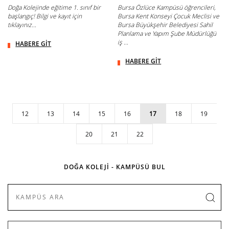
Doğa Kolejinde eğitime 1. sınıf bir
Bursa Özlüce Kampüsü öğrencileri,
başlangıç! Bilgi ve kayıt için
Bursa Kent Konseyi Çocuk Meclisi ve
tıklayınız...
Bursa Büyükşehir Belediyesi Sahil
Planlama ve Yapım Şube Müdürlüğü
iş ...
HABERE GİT
HABERE GİT
12
13
14
15
16
17
18
19
20
21
22
DOĞA KOLEJİ - KAMPÜSÜ BUL