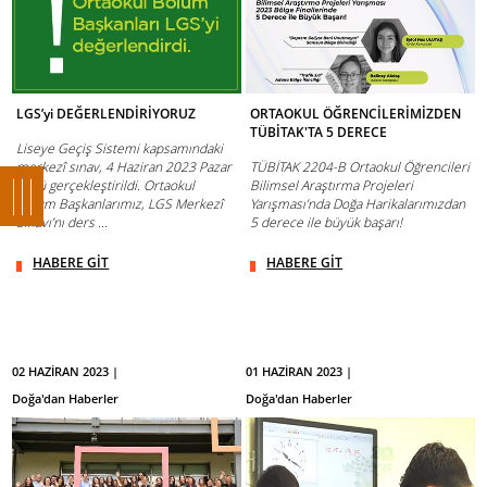
LGS’yi DEĞERLENDİRİYORUZ
ORTAOKUL ÖĞRENCİLERİMİZDEN
TÜBİTAK'TA 5 DERECE
Liseye Geçiş Sistemi kapsamındaki
merkezî sınav, 4 Haziran 2023 Pazar
TÜBİTAK 2204-B Ortaokul Öğrencileri
günü gerçekleştirildi. Ortaokul
Bilimsel Araştırma Projeleri
Bölüm Başkanlarımız, LGS Merkezî
Yarışması’nda Doğa Harikalarımızdan
Sınavı’nı ders ...
5 derece ile büyük başarı!
HABERE GİT
HABERE GİT
02 HAZİRAN 2023 |
01 HAZİRAN 2023 |
Doğa'dan Haberler
Doğa'dan Haberler