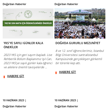
Doğa'dan Haberler
Doğa'dan Haberler
YKS'YE SAYILI GÜNLER KALA
DOĞA’DA GURURLU MEZUNİYET
ÖNERİLER
8 ve 12. sınıf öğrencilerimiz, İstanbul
2023 YKS için geri sayım başladı. Lise
Bilgi Üniversitesi santralistanbul
Rehberlik Bölüm Başkanımız Işıl Can,
Kampüsünde gerçekleşen görkemli
2023 YKS’ye sayılı günler kala öğrenci
bir törenle kep attı.
ve ailelere önemli tavsiyelerde ...
HABERE GİT
HABERE GİT
10 HAZİRAN 2023 |
10 HAZİRAN 2023 |
Doğa'dan Haberler
Doğa'dan Haberler