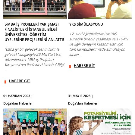
t-MBA İŞ PROJELERİ YARIŞMASI
YKS SİMÜLASYONU
FİNALİSTLERİ İSTANBUL BİLGİ
12. sınıf öğrencilerimizin YKS
ÜNİVERSİTESİ ÖĞRETİM
sürecini birebir yaşaması ve TYT-AYT
ÜYELERİNE PROJELERİNİ ANLATTI!
ile ilgili deneyim kazanmaları için
“Daha iyi bir gelecek senin fikrinle
tüm kampüslerimizde simülasyon
gelecek” sloganıyla 29 Mart’ta 16.sı
sınavı ...
düzenlenen t-MBA İş Projeleri
Yarışması’nın finalistleri İstanbul Bilgi
HABERE GİT
...
HABERE GİT
01 HAZİRAN 2023 |
31 MAYIS 2023 |
Doğa'dan Haberler
Doğa'dan Haberler