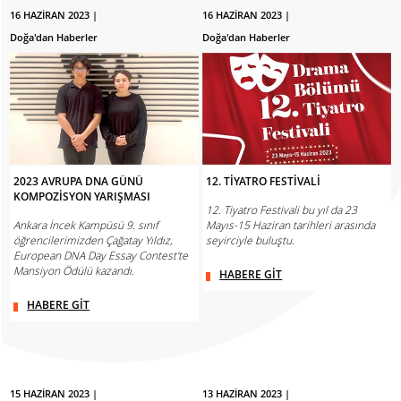
16 HAZİRAN 2023 |
16 HAZİRAN 2023 |
Doğa'dan Haberler
Doğa'dan Haberler
2023 AVRUPA DNA GÜNÜ
12. TİYATRO FESTİVALİ
KOMPOZİSYON YARIŞMASI
12. Tiyatro Festivali bu yıl da 23
Ankara İncek Kampüsü 9. sınıf
Mayıs-15 Haziran tarihleri arasında
öğrencilerimizden Çağatay Yıldız,
seyirciyle buluştu.
European DNA Day Essay Contest'te
Mansiyon Ödülü kazandı.
HABERE GİT
HABERE GİT
15 HAZİRAN 2023 |
13 HAZİRAN 2023 |