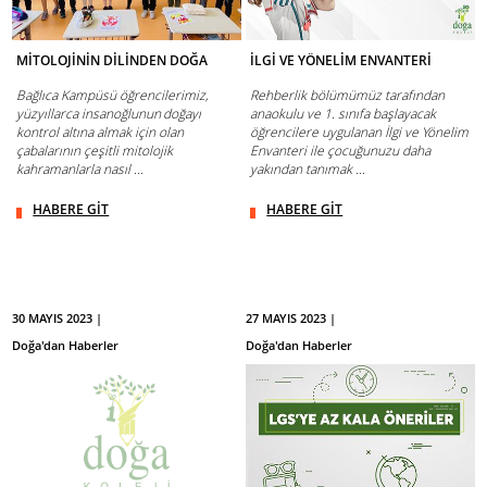
MİTOLOJİNİN DİLİNDEN DOĞA
İLGİ VE YÖNELİM ENVANTERİ
Bağlıca Kampüsü öğrencilerimiz,
Rehberlik bölümümüz tarafından
yüzyıllarca insanoğlunun doğayı
anaokulu ve 1. sınıfa başlayacak
kontrol altına almak için olan
öğrencilere uygulanan İlgi ve Yönelim
çabalarının çeşitli mitolojik
Envanteri ile çocuğunuzu daha
kahramanlarla nasıl ...
yakından tanımak ...
HABERE GİT
HABERE GİT
30 MAYIS 2023 |
27 MAYIS 2023 |
Doğa'dan Haberler
Doğa'dan Haberler