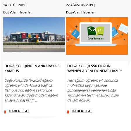
14 EYLÜL 2019 |
22 AĞUSTOS 2019 |
Doğa'dan Haberler
Doğa'dan Haberler
DOĞA KOLEJİNDEN ANKARA’YA 8.
DOĞA KOLEJİ 556 ÖZGÜN
KAMPÜS
YAYINIYLA YENİ DÖNEME HAZIR!
Doğa Koleji, 2019-2020 eğitim-
Her eğitim-öğretim yılı sonunda
öğretim yılında Ankara Bağlıca
müfredata uygun şekilde
Kampüsü’nü eğitim sektörüne
güncellenerek yenilenen Doğa
kazandırarak, Doğa modelli eğitim
Yayınları’nın teslimat süreci hızla
anlayışını başkentli ...
devam ediyor.
HABERE GİT
HABERE GİT