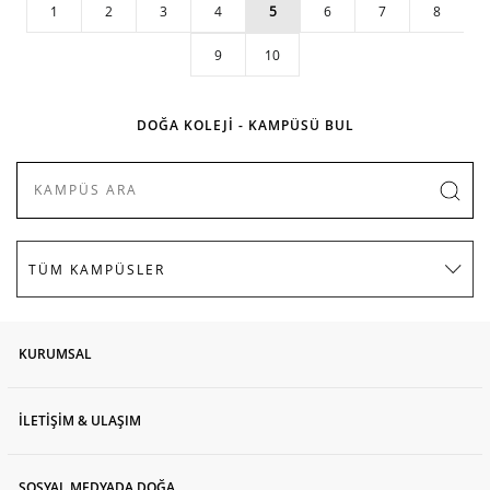
1
2
3
4
5
6
7
8
9
10
DOĞA KOLEJİ - KAMPÜSÜ BUL
KURUMSAL
İLETİŞİM & ULAŞIM
SOSYAL MEDYADA DOĞA