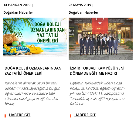
14 HAZİRAN 2019 |
23 MAYIS 2019 |
Doğa'dan Haberler
Doğa'dan Haberler
DOĞA KOLEJİ UZMANLARINDAN
İZMİR TORBALI KAMPÜSÜ YENİ
YAZ TATİLİ ÖNERİLERİ
DÖNEMDE EĞİTİME HAZIR!
Karnelerin alınarak uzun bir tatil
Eğitimin Türkiye’deki lideri Doğa
dönemini karşılayacağımız bu gün
Koleji, 2019-2020 eğitim-öğretim
öğrencilerimize ve sizlere tatil
yılında İzmir’deki 11. kampüsünü
sürecini nasıl geçireceğinize dair
Torbalı’da açarak eğitim yaşamına
birkaç ...
farklı bir ...
HABERE GİT
HABERE GİT