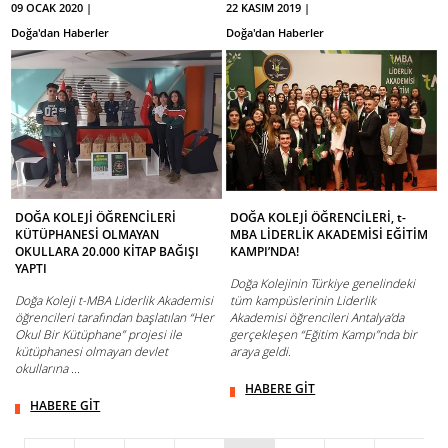
09 OCAK 2020 |
22 KASIM 2019 |
Doğa'dan Haberler
Doğa'dan Haberler
DOĞA KOLEJİ ÖĞRENCİLERİ
DOĞA KOLEJİ ÖĞRENCİLERİ, t-
KÜTÜPHANESİ OLMAYAN
MBA LİDERLİK AKADEMİSİ EĞİTİM
OKULLARA 20.000 KİTAP BAĞIŞI
KAMPI’NDA!
YAPTI
Doğa Kolejinin Türkiye genelindeki
Doğa Koleji t-MBA Liderlik Akademisi
tüm kampüslerinin Liderlik
öğrencileri tarafından başlatılan “Her
Akademisi öğrencileri Antalya’da
Okul Bir Kütüphane” projesi ile
gerçekleşen “Eğitim Kampı”nda bir
kütüphanesi olmayan devlet
araya geldi.
okullarına ...
HABERE GİT
HABERE GİT