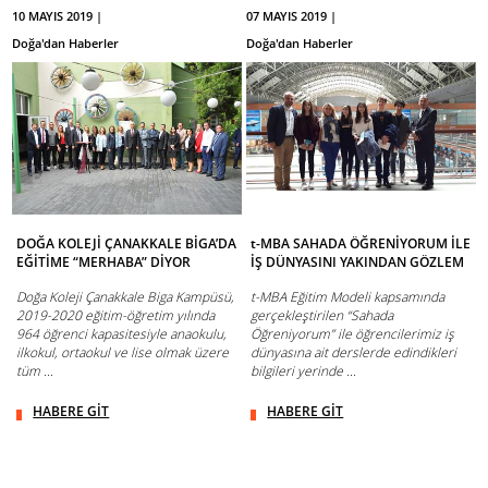
10 MAYIS 2019 |
07 MAYIS 2019 |
Doğa'dan Haberler
Doğa'dan Haberler
DOĞA KOLEJİ ÇANAKKALE BİGA’DA
t-MBA SAHADA ÖĞRENİYORUM İLE
EĞİTİME “MERHABA” DİYOR
İŞ DÜNYASINI YAKINDAN GÖZLEM
Doğa Koleji Çanakkale Biga Kampüsü,
t-MBA Eğitim Modeli kapsamında
2019-2020 eğitim-öğretim yılında
gerçekleştirilen “Sahada
964 öğrenci kapasitesiyle anaokulu,
Öğreniyorum” ile öğrencilerimiz iş
ilkokul, ortaokul ve lise olmak üzere
dünyasına ait derslerde edindikleri
tüm ...
bilgileri yerinde ...
HABERE GİT
HABERE GİT