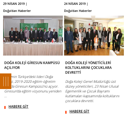
29 NİSAN 2019 |
24 NİSAN 2019 |
Doğa'dan Haberler
Doğa'dan Haberler
DOĞA KOLEJİ GİRESUN KAMPÜSÜ
DOĞA KOLEJİ YÖNETİCİLERİ
AÇILIYOR
KOLTUKLARINI ÇOCUKLARA
DEVRETTİ
Eğitimin Türkiye’deki lideri Doğa
Koleji, 2019-2020 eğitim-öğretim
Doğa Koleji Genel Müdürlüğü üst
yılında Giresun Kampüsü’nü açıyor.
düzey yöneticileri, 23 Nisan Ulusal
Giresun’da eğitim vizyonunu yeniden
Egemenlik ve Çocuk Bayramı
...
kutlamaları kapsamında koltuklarını
çocuklara devretti.
HABERE GİT
HABERE GİT