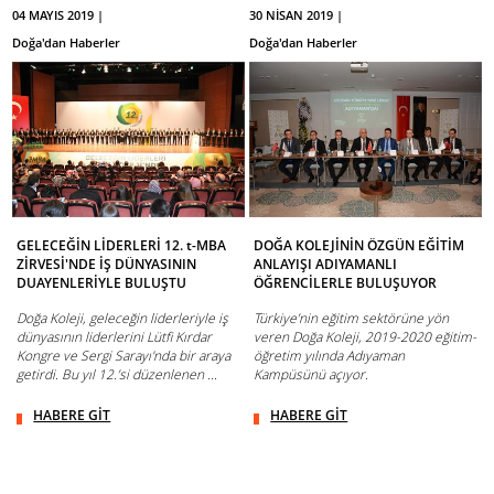
04 MAYIS 2019 |
30 NİSAN 2019 |
Doğa'dan Haberler
Doğa'dan Haberler
GELECEĞİN LİDERLERİ 12. t-MBA
DOĞA KOLEJİNİN ÖZGÜN EĞİTİM
ZİRVESİ'NDE İŞ DÜNYASININ
ANLAYIŞI ADIYAMANLI
DUAYENLERİYLE BULUŞTU
ÖĞRENCİLERLE BULUŞUYOR
Doğa Koleji, geleceğin liderleriyle iş
Türkiye’nin eğitim sektörüne yön
dünyasının liderlerini Lütfi Kırdar
veren Doğa Koleji, 2019-2020 eğitim-
Kongre ve Sergi Sarayı'nda bir araya
öğretim yılında Adıyaman
getirdi. Bu yıl 12.’si düzenlenen ...
Kampüsünü açıyor.
HABERE GİT
HABERE GİT