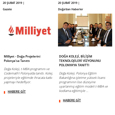
20 ŞUBAT 2019 |
20 ŞUBAT 2019 |
Gazete
Doğa'dan Haberler
Milliyet - Doğa Projelerini
DOĞA KOLEJİ, BİLİŞİM
Polonya'sa Tanıttı
TEKNOLOJİLERİ VİZYONUNU
POLONYA’YA TANITTI
Doğa Koleji, t-MBA programını ve
Codemath'i Polonya'da tanıttı. Kolej,
Doğa Koleji, Polonya Eğitim
projeleriyle eğitimde ihracata katkı
Bakanlığına işletme yüksek lisans
yapmayı hedefliyor.
programının lise düzeyine
uyarlanmış eğitim modeli t-MBA ve
kodlama eğitimiyle ...
HABERE GİT
HABERE GİT