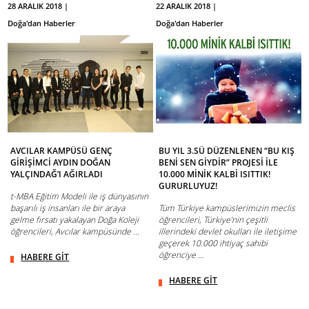
28 ARALIK 2018 |
22 ARALIK 2018 |
Doğa'dan Haberler
Doğa'dan Haberler
AVCILAR KAMPÜSÜ GENÇ
BU YIL 3.SÜ DÜZENLENEN “BU KIŞ
GİRİŞİMCİ AYDIN DOĞAN
BENİ SEN GİYDİR” PROJESİ İLE
YALÇINDAĞ’I AĞIRLADI
10.000 MİNİK KALBİ ISITTIK!
GURURLUYUZ!
t-MBA Eğitim Modeli ile iş dünyasının
başarılı iş insanları ile bir araya
Tüm Türkiye kampüslerimizin meclis
gelme fırsatı yakalayan Doğa Koleji
öğrencileri, Türkiye’nin çeşitli
öğrencileri, Avcılar kampüsünde ...
illerindeki devlet okulları ile iletişime
geçerek 10.000 ihtiyaç sahibi
öğrenciye ...
HABERE GİT
HABERE GİT