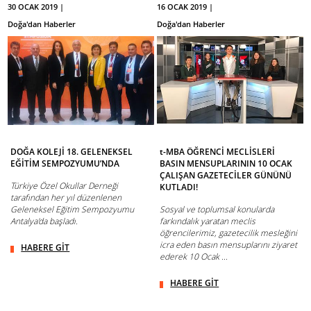
30 OCAK 2019 |
16 OCAK 2019 |
Doğa'dan Haberler
Doğa'dan Haberler
DOĞA KOLEJİ 18. GELENEKSEL
t-MBA ÖĞRENCİ MECLİSLERİ
EĞİTİM SEMPOZYUMU’NDA
BASIN MENSUPLARININ 10 OCAK
ÇALIŞAN GAZETECİLER GÜNÜNÜ
Türkiye Özel Okullar Derneği
KUTLADI!
tarafından her yıl düzenlenen
Geleneksel Eğitim Sempozyumu
Sosyal ve toplumsal konularda
Antalya'da başladı.
farkındalık yaratan meclis
öğrencilerimiz, gazetecilik mesleğini
icra eden basın mensuplarını ziyaret
HABERE GİT
ederek 10 Ocak ...
HABERE GİT