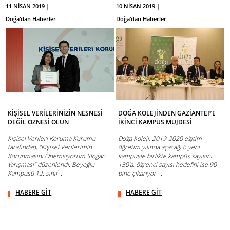
11 NİSAN 2019 |
10 NİSAN 2019 |
Doğa'dan Haberler
Doğa'dan Haberler
KİŞİSEL VERİLERİNİZİN NESNESİ
DOĞA KOLEJİNDEN GAZİANTEP’E
DEĞİL ÖZNESİ OLUN
İKİNCİ KAMPÜS MÜJDESİ
Kişisel Verileri Koruma Kurumu
Doğa Koleji, 2019-2020 eğitim-
tarafından, “Kişisel Verilerimin
öğretim yılında açacağı 6 yeni
Korunmasını Önemsiyorum Slogan
kampüsle birlikte kampüs sayısını
Yarışması” düzenlendi. Beyoğlu
130’a, öğrenci sayısı hedefini ise 90
Kampüsü 12. sınıf ...
bine çıkarıyor. ...
HABERE GİT
HABERE GİT