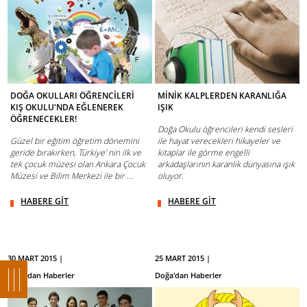
DOĞA OKULLARI ÖĞRENCİLERİ
MİNİK KALPLERDEN KARANLIĞA
KIŞ OKULU'NDA EĞLENEREK
IŞIK
ÖĞRENECEKLER!
Doğa Okulu öğrencileri kendi sesleri
Güzel bir eğitim öğretim dönemini
ile hayat verecekleri hikayeler ve
geride bırakırken, Türkiye’ nin ilk ve
kitaplar ile görme engelli
tek çocuk müzesi olan Ankara Çocuk
arkadaşlarının karanlık dünyasına ışık
Müzesi ve Bilim Merkezi ile bir ...
oluyor.
HABERE GİT
HABERE GİT
30 MART 2015 |
25 MART 2015 |
Doğa'dan Haberler
Doğa'dan Haberler