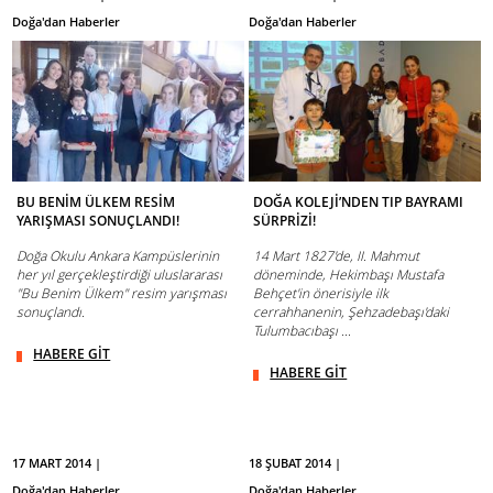
Doğa'dan Haberler
Doğa'dan Haberler
BU BENİM ÜLKEM RESİM
DOĞA KOLEJİ’NDEN TIP BAYRAMI
YARIŞMASI SONUÇLANDI!
SÜRPRİZİ!
Doğa Okulu Ankara Kampüslerinin
14 Mart 1827'de, II. Mahmut
her yıl gerçekleştirdiği uluslararası
döneminde, Hekimbaşı Mustafa
"Bu Benim Ülkem" resim yarışması
Behçet'in önerisiyle ilk
sonuçlandı.
cerrahhanenin, Şehzadebaşı'daki
Tulumbacıbaşı ...
HABERE GİT
HABERE GİT
17 MART 2014 |
18 ŞUBAT 2014 |
Doğa'dan Haberler
Doğa'dan Haberler