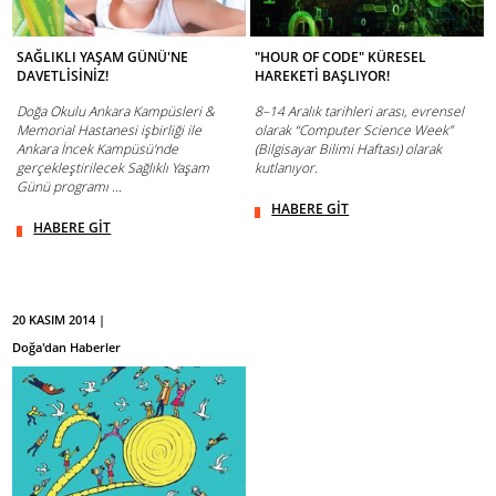
SAĞLIKLI YAŞAM GÜNÜ'NE
"HOUR OF CODE" KÜRESEL
DAVETLİSİNİZ!
HAREKETİ BAŞLIYOR!
Doğa Okulu Ankara Kampüsleri &
8–14 Aralık tarihleri arası, evrensel
Memorial Hastanesi işbirliği ile
olarak “Computer Science Week”
Ankara İncek Kampüsü'nde
(Bilgisayar Bilimi Haftası) olarak
gerçekleştirilecek Sağlıklı Yaşam
kutlanıyor.
Günü programı ...
HABERE GİT
HABERE GİT
20 KASIM 2014 |
Doğa'dan Haberler