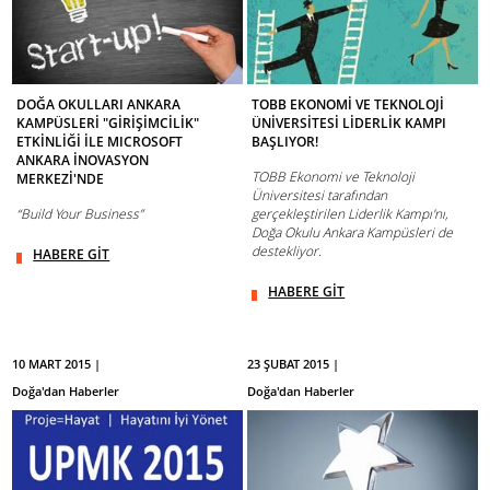
DOĞA OKULLARI ANKARA
TOBB EKONOMİ VE TEKNOLOJİ
KAMPÜSLERİ "GİRİŞİMCİLİK"
ÜNİVERSİTESİ LİDERLİK KAMPI
ETKİNLİĞİ İLE MICROSOFT
BAŞLIYOR!
ANKARA İNOVASYON
TOBB Ekonomi ve Teknoloji
MERKEZİ'NDE
Üniversitesi tarafından
“Build Your Business”
gerçekleştirilen Liderlik Kampı'nı,
Doğa Okulu Ankara Kampüsleri de
destekliyor.
HABERE GİT
HABERE GİT
10 MART 2015 |
23 ŞUBAT 2015 |
Doğa'dan Haberler
Doğa'dan Haberler