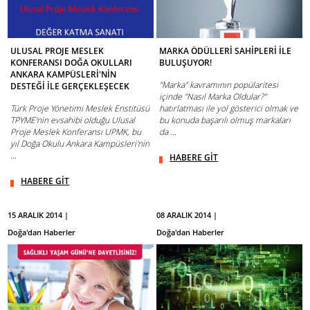
ULUSAL PROJE MESLEK
MARKA ÖDÜLLERİ SAHİPLERİ İLE
KONFERANSI DOĞA OKULLARI
BULUŞUYOR!
ANKARA KAMPÜSLERİ'NİN
"Marka" kavramının popülaritesi
DESTEĞİ İLE GERÇEKLEŞECEK
içinde "Nasıl Marka Oldular?"
Türk Proje Yönetimi Meslek Enstitüsü
hatırlatması ile yol gösterici olmak ve
TPYME'nin evsahibi olduğu Ulusal
bu konuda başarılı olmuş markaları
Proje Meslek Konferansı UPMK, bu
da ...
yıl Doğa Okulu Ankara Kampüsleri'nin
...
HABERE GİT
HABERE GİT
15 ARALIK 2014 |
08 ARALIK 2014 |
Doğa'dan Haberler
Doğa'dan Haberler