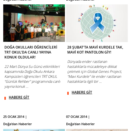
DOĞA OKULLARI ÖĞRENCİLERİ
28 ŞUBAT'TA MAVİ KURDELE TAK,
TRT OKUL'DA CANLI YAYINA
MAVİ KOT PANTOLON GİY!
KONUK OLDULAR!
Dünyada ender rastlanan
22 Mart Dünya Su Günü etkinlikleri
hastalıklarla mücadeleye dikkat
kapsamında Doğa Okulu Ankara
çekmek için Global Genes Project,
Kampüsleri öğrencileri TRT OKUL
"Mavi Kurdele" ile ender rastlanan
"Günlük Rehber" programında canlı
hastalıklarla ilgili bir ...
yayına konuk ...
HABERE GİT
HABERE GİT
25 OCAK 2014 |
07 OCAK 2014 |
Doğa'dan Haberler
Doğa'dan Haberler