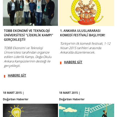
TOBB EKONOMİ VE TEKNOLOJİ
1. ANKARA ULUSLARARASI
ÜNİVERSİTESİ "LİDERLİK KAMPI"
KOMEDİ FESTİVALİ BAŞLIYOR!
GERÇEKLEŞTİ!
Türkiye’nin ilk komedi festivali, 1-12
TOBB Ekonomi ve Teknoloji
Nisan 2015 tarihleri arasında
Üniversitesi tarafından organize
Ankara’da düzenlenecek.
edilen Liderlik Kampı, Doğa Okulu
Ankara Kampüslerinin desteği ile
HABERE GİT
gerçekleşti.
HABERE GİT
18 MART 2015 |
18 MART 2015 |
Doğa'dan Haberler
Doğa'dan Haberler