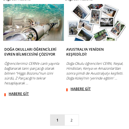
DOĞA OKULLARI ÖĞRENCİLERİ
AVUSTRALYA YENİDEN
EVREN BİLMECESİNİ ÇÖZÜYOR
KEŞFEDİLDİ!
Öğrencilerimiz CERN’e canlı yayınla
Doğa Okulu öğrencileri CERN, Nepal,
bağlanarak tanrı parçacığı olarak
Hindistan, Kenya ve Amazonlar'dan
bilinen “Higgs Bozonu”nun izini
sonra şimdi de Avustralya’yı keşfetti.
sürdü, Z Parçacığı'nı tekrar
Doğa Koleji’nin ‘yerinde eğitim’ ...
hesaplayarak ...
HABERE GİT
HABERE GİT
1
2