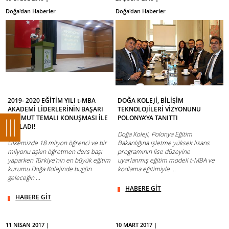
Doğa'dan Haberler
Doğa'dan Haberler
2019- 2020 EĞİTİM YILI t-MBA
DOĞA KOLEJİ, BİLİŞİM
AKADEMİ LİDERLERİNİN BAŞARI
TEKNOLOJİLERİ VİZYONUNU
VE UMUT TEMALI KONUŞMASI İLE
POLONYA’YA TANITTI
BAŞLADI!
Doğa Koleji, Polonya Eğitim
Ülkemizde 18 milyon öğrenci ve bir
Bakanlığına işletme yüksek lisans
milyonu aşkın öğretmen ders başı
programının lise düzeyine
yaparken Türkiye'nin en büyük eğitim
uyarlanmış eğitim modeli t-MBA ve
kurumu Doğa Kolejinde bugün
kodlama eğitimiyle ...
geleceğin ...
HABERE GİT
HABERE GİT
11 NİSAN 2017 |
10 MART 2017 |