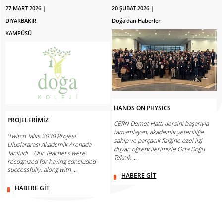
27 MART 2026 |
20 ŞUBAT 2026 |
DİYARBAKIR
Doğa'dan Haberler
KAMPÜSÜ
HANDS ON PHYSICS
PROJELERİMİZ
CERN Demet Hattı dersini başarıyla
tamamlayan, akademik yeterliliğe
‘Twitch Talks 2030 Projesi
sahip ve parçacık fiziğine özel ilgi
Uluslararası Akademik Arenada
duyan öğrencilerimizle Orta Doğu
Tanıtıldı Our Teachers were
Teknik ...
recognized for having concluded
successfully, along with ...
HABERE GİT
HABERE GİT