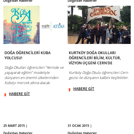
Doğa'dan Haberler
Doğa'dan Haberler
DOĞA ÖĞRENCİLERİ KÜBA
KURTKÖY DOĞA OKULLARI
YOLCUSU!
ÖĞRENCİLERİ BİLİM, KÜLTÜR,
VİZYON ÜÇGENİ CERN'DE
Doğa Okulları öğrencileri “Yerinde ve
yaşayarak eğitim” modeliyle
Kurtköy Doğa Okulu öğrencileri Cern
dünyanın en önemli ülkelerinden
gezisi ile dünyanın kalbini keşfettiler.
Küba'yı mercek altına alacak.
HABERE GİT
HABERE GİT
25 MART 2015 |
31 OCAK 2015 |
Doğa'dan Haberler
Doğa'dan Haberler