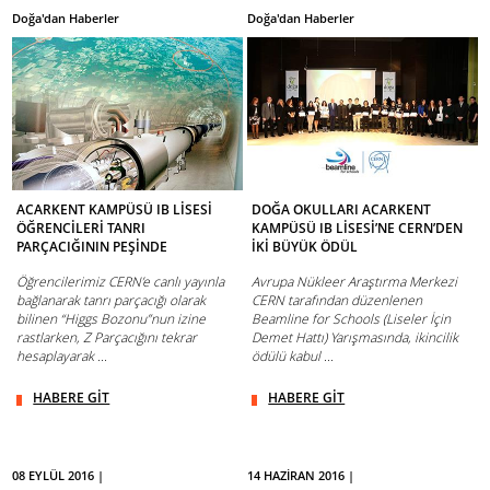
Doğa'dan Haberler
Doğa'dan Haberler
ACARKENT KAMPÜSÜ IB LİSESİ
DOĞA OKULLARI ACARKENT
ÖĞRENCİLERİ TANRI
KAMPÜSÜ IB LİSESİ’NE CERN’DEN
PARÇACIĞININ PEŞİNDE
İKİ BÜYÜK ÖDÜL
Öğrencilerimiz CERN’e canlı yayınla
Avrupa Nükleer Araştırma Merkezi
bağlanarak tanrı parçacığı olarak
CERN tarafından düzenlenen
bilinen “Higgs Bozonu”nun izine
Beamline for Schools (Liseler İçin
rastlarken, Z Parçacığını tekrar
Demet Hattı) Yarışmasında, ikincilik
hesaplayarak ...
ödülü kabul ...
HABERE GİT
HABERE GİT
08 EYLÜL 2016 |
14 HAZİRAN 2016 |