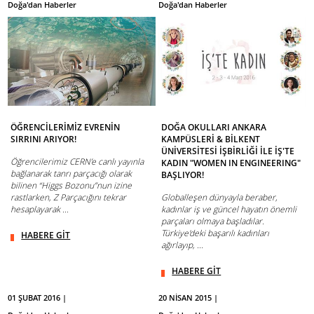
Doğa'dan Haberler
Doğa'dan Haberler
ÖĞRENCİLERİMİZ EVRENİN
DOĞA OKULLARI ANKARA
SIRRINI ARIYOR!
KAMPÜSLERİ & BİLKENT
ÜNİVERSİTESİ İŞBİRLİĞİ İLE İŞ'TE
Öğrencilerimiz CERN’e canlı yayınla
KADIN "WOMEN IN ENGINEERING"
bağlanarak tanrı parçacığı olarak
BAŞLIYOR!
bilinen “Higgs Bozonu”nun izine
rastlarken, Z Parçacığını tekrar
Globalleşen dünyayla beraber,
hesaplayarak ...
kadınlar iş ve güncel hayatın önemli
parçaları olmaya başladılar.
Türkiye'deki başarılı kadınları
HABERE GİT
ağırlayıp, ...
HABERE GİT
01 ŞUBAT 2016 |
20 NİSAN 2015 |