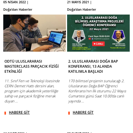
05 NİSAN 2022 |
21 MAYIS 2021 |
Doğa'dan Haberler
Doğa'dan Haberler
ODTÜ ULUSLARARASI
2. ULUSLARARASI DOĞA BAP
MASTERCLASS PARÇACIK FİZİĞİ
KONFERANSI, 13 ALANDA
ETKİNLİĞİ
KATILIMLA BAŞLADI
11. Sınıf Fen ve Teknoloji lisesinde
170 bilimsel projenin sunulacağı 2.
CERN Demet Hattı dersini alan,
Uluslararası Doğa BAP Öğrenci
program için akademik yeterliliğe
Konferansı'nın İlk oturumu 22 Mayıs
sahip ve parçacık fiziğine merak
Cumartesi günü Saat 10.00’da canlı
duyan ...
yayında ...
HABERE GİT
HABERE GİT