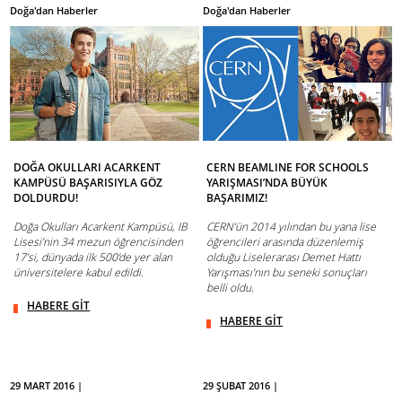
Doğa'dan Haberler
Doğa'dan Haberler
DOĞA OKULLARI ACARKENT
CERN BEAMLINE FOR SCHOOLS
KAMPÜSÜ BAŞARISIYLA GÖZ
YARIŞMASI’NDA BÜYÜK
DOLDURDU!
BAŞARIMIZ!
Doğa Okulları Acarkent Kampüsü, IB
CERN’ün 2014 yılından bu yana lise
Lisesi’nin 34 mezun öğrencisinden
öğrencileri arasında düzenlemiş
17’si, dünyada ilk 500’de yer alan
olduğu Liselerarası Demet Hattı
üniversitelere kabul edildi.
Yarışması’nın bu seneki sonuçları
belli oldu.
HABERE GİT
HABERE GİT
29 MART 2016 |
29 ŞUBAT 2016 |