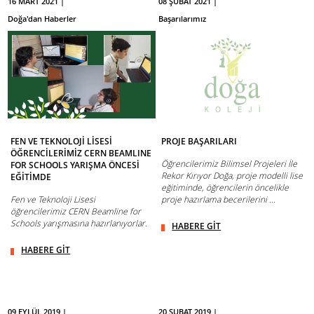
16 MART 2021 |
08 ŞUBAT 2021 |
Doğa'dan Haberler
Başarılarımız
FEN VE TEKNOLOJİ LİSESİ
PROJE BAŞARILARI
ÖĞRENCİLERİMİZ CERN BEAMLINE
Öğrencilerimiz Bilimsel Projeleri İle
FOR SCHOOLS YARIŞMA ÖNCESİ
Rekor Kırıyor Doğa, proje modelli lise
EĞİTİMDE
eğitiminde, öğrencilerin öncelikle
Fen ve Teknoloji Lisesi
proje hazırlama becerilerini ...
öğrencilerimiz CERN Beamline for
Schools yarışmasına hazırlanıyorlar.
HABERE GİT
HABERE GİT
09 EYLÜL 2019 |
20 ŞUBAT 2019 |