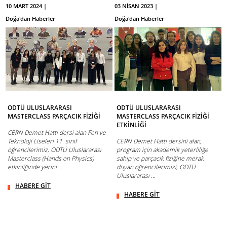
10 MART 2024 |
03 NİSAN 2023 |
Doğa'dan Haberler
Doğa'dan Haberler
ODTÜ ULUSLARARASI
ODTÜ ULUSLARARASI
MASTERCLASS PARÇACIK FİZİĞİ
MASTERCLASS PARÇACIK FİZİĞİ
ETKİNLİĞİ
CERN Demet Hattı dersi alan Fen ve
Teknoloji Liseleri 11. sınıf
CERN Demet Hattı dersini alan,
öğrencilerimiz, ODTÜ Uluslararası
program için akademik yeterliliğe
Masterclass (Hands on Physics)
sahip ve parçacık fiziğine merak
etkinliğinde yerini ...
duyan öğrencilerimizi, ODTÜ
Uluslararası ...
HABERE GİT
HABERE GİT