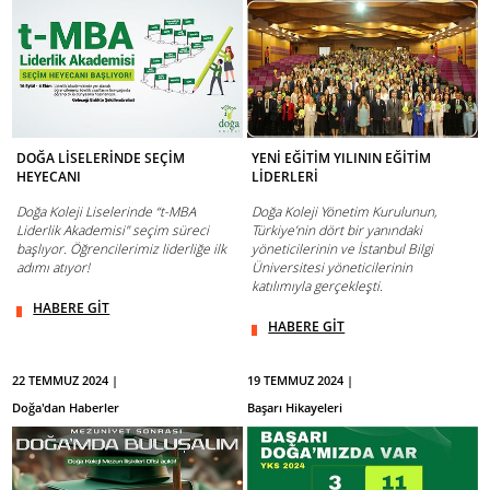
DOĞA LİSELERİNDE SEÇİM
YENİ EĞİTİM YILININ EĞİTİM
HEYECANI
LİDERLERİ
Doğa Koleji Liselerinde “t-MBA
Doğa Koleji Yönetim Kurulunun,
Liderlik Akademisi" seçim süreci
Türkiye’nin dört bir yanındaki
başlıyor. Öğrencilerimiz liderliğe ilk
yöneticilerinin ve İstanbul Bilgi
adımı atıyor!
Üniversitesi yöneticilerinin
katılımıyla gerçekleşti.
HABERE GİT
HABERE GİT
22 TEMMUZ 2024 |
19 TEMMUZ 2024 |
Doğa'dan Haberler
Başarı Hikayeleri