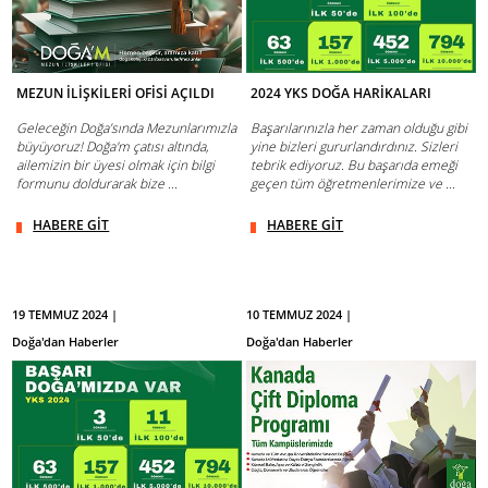
MEZUN İLİŞKİLERİ OFİSİ AÇILDI
2024 YKS DOĞA HARİKALARI
Geleceğin Doğa’sında Mezunlarımızla
Başarılarınızla her zaman olduğu gibi
büyüyoruz! Doğa'm çatısı altında,
yine bizleri gururlandırdınız. Sizleri
ailemizin bir üyesi olmak için bilgi
tebrik ediyoruz. Bu başarıda emeği
formunu doldurarak bize ...
geçen tüm öğretmenlerimize ve ...
HABERE GİT
HABERE GİT
19 TEMMUZ 2024 |
10 TEMMUZ 2024 |
Doğa'dan Haberler
Doğa'dan Haberler