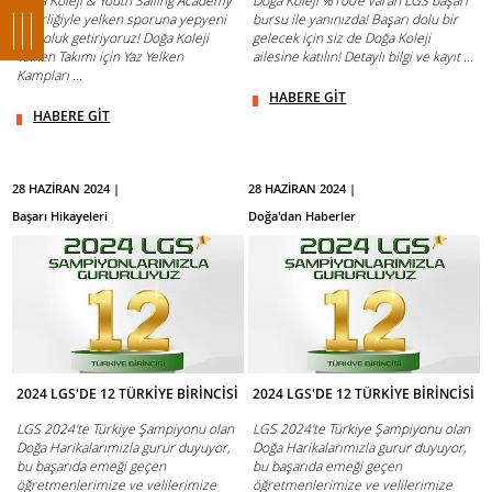
Doğa Koleji & Youth Sailing Academy
Doğa Koleji %100’e varan LGS başarı
iş birliğiyle yelken sporuna yepyeni
bursu ile yanınızda! Başarı dolu bir
bir soluk getiriyoruz! Doğa Koleji
gelecek için siz de Doğa Koleji
Yelken Takımı için Yaz Yelken
ailesine katılın! Detaylı bilgi ve kayıt ...
Kampları ...
HABERE GİT
HABERE GİT
28 HAZİRAN 2024 |
28 HAZİRAN 2024 |
Başarı Hikayeleri
Doğa'dan Haberler
2024 LGS'DE 12 TÜRKİYE BİRİNCİSİ
2024 LGS'DE 12 TÜRKİYE BİRİNCİSİ
LGS 2024'te Türkiye Şampiyonu olan
LGS 2024'te Türkiye Şampiyonu olan
Doğa Harikalarımızla gurur duyuyor,
Doğa Harikalarımızla gurur duyuyor,
bu başarıda emeği geçen
bu başarıda emeği geçen
öğretmenlerimize ve velilerimize
öğretmenlerimize ve velilerimize