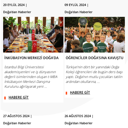
20 EYLÜL 2024 |
09 EYLÜL 2024 |
Doğa'dan Haberler
Doğa'dan Haberler
İNKÜBASYON MERKEZİ DOĞA'DA
ÖĞRENCİLER DOĞA'SINA KAVUŞTU
İstanbul Bilgi Üniversitesi
Türkiye'nin dört bir yanındaki Doğa
akademisyenleri ve iş dünyasının
Koleji öğrencileri de bugün ders başı
değerli isimlerinden oluşan t-MBA
yaptı. Doğa'nın mutlu çocukları tatilin
İnkübasyon Merkezi Danışma
ardından okullarına, ...
Kurulunu ağırlayarak yeni ...
HABERE GİT
HABERE GİT
27 AĞUSTOS 2024 |
26 AĞUSTOS 2024 |
Doğa'dan Haberler
Doğa'dan Haberler