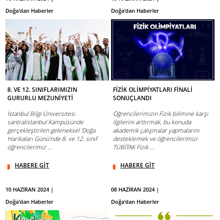
Doğa'dan Haberler
Doğa'dan Haberler
8. VE 12. SINIFLARIMIZIN
FİZİK OLİMPİYATLARI FİNALİ
GURURLU MEZUNİYETİ
SONUÇLANDI
İstanbul Bilgi Üniversitesi
Öğrencilerimizin Fizik bilimine karşı
santralistanbul Kampüsünde
ilgilerini arttırmak, bu konuda
gerçekleştirilen geleneksel 'Doğa
akademik çalışmalar yapmalarını
Harikaları Günü'nde 8. ve 12. sınıf
desteklemek ve öğrencilerimizi
öğrencilerimiz ...
TÜBİTAK Fizik ...
HABERE GİT
HABERE GİT
10 HAZİRAN 2024 |
08 HAZİRAN 2024 |
Doğa'dan Haberler
Doğa'dan Haberler