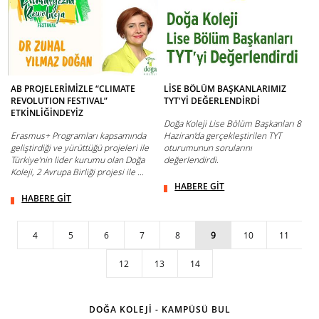
AB PROJELERİMİZLE “CLIMATE
LİSE BÖLÜM BAŞKANLARIMIZ
REVOLUTION FESTIVAL”
TYT'Yİ DEĞERLENDİRDİ
ETKİNLİĞİNDEYİZ
Doğa Koleji Lise Bölüm Başkanları 8
Erasmus+ Programları kapsamında
Haziran'da gerçekleştirilen TYT
geliştirdiği ve yürüttüğü projeleri ile
oturumunun sorularını
Türkiye’nin lider kurumu olan Doğa
değerlendirdi.
Koleji, 2 Avrupa Birliği projesi ile ...
HABERE GİT
HABERE GİT
4
5
6
7
8
9
10
11
12
13
14
DOĞA KOLEJİ - KAMPÜSÜ BUL