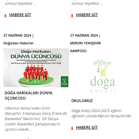
sonsuz teşekkür ...
sonsuz teşekkür ...
HABERE GİT
HABERE GİT
27 HAZİRAN 2024 |
27 HAZİRAN 2024 |
Doğa'dan Haberler
MERSİN YENİŞEHİR
KAMPÜSÜ
DOĞA HARİKALARI DÜNYA
ÜÇÜNCÜSÜ
OKULUMUZ
Ülkemizi temsil eden İzmir
Doğa Koleji 2024-2025 eğitim-
Mavişehir 3 Kampüsü Genç Erkek (A)
öğretim yılında Mersin Yenişehir'de!
Basketbol Takımı’mız, ISF Dünya
Liseler Basketbol Şampiyonası’nı
HABERE GİT
üçüncü olarak ...