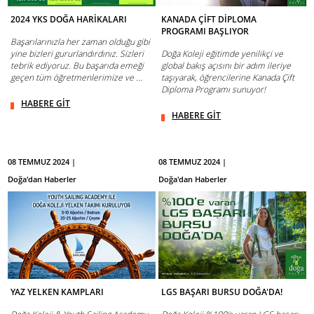
2024 YKS DOĞA HARİKALARI
KANADA ÇİFT DİPLOMA
PROGRAMI BAŞLIYOR
Başarılarınızla her zaman olduğu gibi
yine bizleri gururlandırdınız. Sizleri
Doğa Koleji eğitimde yenilikçi ve
tebrik ediyoruz. Bu başarıda emeği
global bakış açısını bir adım ileriye
geçen tüm öğretmenlerimize ve ...
taşıyarak, öğrencilerine Kanada Çift
Diploma Programı sunuyor!
HABERE GİT
HABERE GİT
08 TEMMUZ 2024 |
08 TEMMUZ 2024 |
Doğa'dan Haberler
Doğa'dan Haberler
YAZ YELKEN KAMPLARI
LGS BAŞARI BURSU DOĞA'DA!