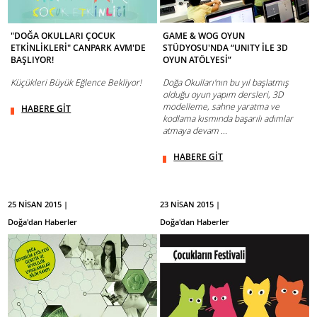
"DOĞA OKULLARI ÇOCUK
GAME & WOG OYUN
ETKİNLİKLERİ" CANPARK AVM'DE
STÜDYOSU'NDA “UNITY İLE 3D
BAŞLIYOR!
OYUN ATÖLYESİ”
Küçükleri Büyük Eğlence Bekliyor!
Doğa Okulları'nın bu yıl başlatmış
olduğu oyun yapım dersleri, 3D
modelleme, sahne yaratma ve
HABERE GİT
kodlama kısmında başarılı adımlar
atmaya devam ...
HABERE GİT
25 NİSAN 2015 |
23 NİSAN 2015 |
Doğa'dan Haberler
Doğa'dan Haberler