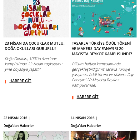
23 NİSAN'DA ÇOCUKLAR MUTLU,
TASARLA TÜRKİYE ÖDÜL TÖRENİ
DOĞA OKULLARI GURURLU!
VE MAKERS DAY PANAYIRI 20
MAYIS'TA BEYKOZ KAMPÜSÜNDE!
Doğa Okulları, 100'ün üzerinde
kampüsünde 23 Nisan coşkusunu
Bilişim haftası kampsamında
yine doyasıya yaşattı!
gerçekleştirdiğimiz Tasarla Türkiye
yarışması ödül töreni ve Makers Day
Panayırı' 20 Mayıs'ta Beykoz
HABERE GİT
Kampüsü’nde!
HABERE GİT
22 NİSAN 2016 |
14 NİSAN 2016 |
Doğa'dan Haberler
Doğa'dan Haberler