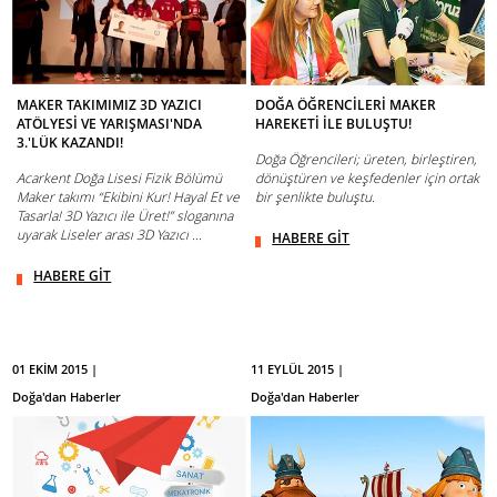
MAKER TAKIMIMIZ 3D YAZICI
DOĞA ÖĞRENCİLERİ MAKER
ATÖLYESİ VE YARIŞMASI'NDA
HAREKETİ İLE BULUŞTU!
3.'LÜK KAZANDI!
Doğa Öğrencileri; üreten, birleştiren,
Acarkent Doğa Lisesi Fizik Bölümü
dönüştüren ve keşfedenler için ortak
Maker takımı “Ekibini Kur! Hayal Et ve
bir şenlikte buluştu.
Tasarla! 3D Yazıcı ile Üret!” sloganına
uyarak Liseler arası 3D Yazıcı ...
HABERE GİT
HABERE GİT
01 EKİM 2015 |
11 EYLÜL 2015 |
Doğa'dan Haberler
Doğa'dan Haberler