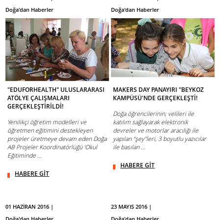
Doğa'dan Haberler
Doğa'dan Haberler
"EDUFORHEALTH" ULUSLARARASI
MAKERS DAY PANAYIRI "BEYKOZ
ATÖLYE ÇALIŞMALARI
KAMPÜSÜ'NDE GERÇEKLEŞTİ!
GERÇEKLEŞTİRİLDİ!
Doğa öğrencilerinin; velileri ile
Yenilikçi öğretim modelleri ve
katılım sağlayarak elektronik
öğretmen eğitimini destekleyen
devreler ve motorlar aracılığı ile
projeler üretmeye devam eden Doğa
yapılan “şey”leri, 3 boyutlu yazıcılar
AB Projeler Koordinatörlüğü ‘Okul
ile basılan ...
Eğitiminde ...
HABERE GİT
HABERE GİT
01 HAZİRAN 2016 |
23 MAYIS 2016 |
Doğa'dan Haberler
Doğa'dan Haberler