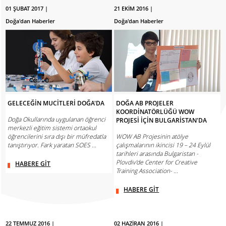
01 ŞUBAT 2017 |
21 EKİM 2016 |
Doğa'dan Haberler
Doğa'dan Haberler
GELECEĞİN MUCİTLERİ DOĞA'DA
DOĞA AB PROJELER
KOORDİNATÖRLÜĞÜ WOW
Doğa Okullarında uygulanan öğrenci
PROJESİ İÇİN BULGARİSTAN'DA
merkezli eğitim sistemi ortaokul
öğrencilerini sıra dışı bir müfredatla
WOW AB Projesinin atölye
tanıştırıyor. Fark yaratan SOES ...
çalışmalarının ikincisi 19 – 24 Eylül
tarihleri arasında Bulgaristan -
Plovdiv’de Center for Creative
HABERE GİT
Training Association- ...
HABERE GİT
22 TEMMUZ 2016 |
02 HAZİRAN 2016 |