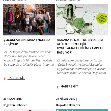
ÇOCUKLAR SİNEMAYA ENGELSİZ
ANKARA VE İZMİR’DE BİYOBİLİM
ERİŞİYOR!
ATÖLYESİ BİYOLOJİK
UYGULAMALAR BİLİM KAMPLARI
24-29 Mayıs 2016 tarihleri arasında
BAŞLIYOR!
dördüncü kez perdelerini açan
Ankara Engelsiz Filmler Festivali'nde
Ortaöğretim düzeyinde bir ilk olan
bu sene de erişilebilir gösterimler ve
“Doğa Biyobilim Atölyesi Biyolojik
...
Uygulamalar Bilim Kampı” 4 Haziran
tarihinde İzmir ve Ankara Doğa Bilim
...
HABERE GİT
HABERE GİT
28 NİSAN 2016 |
28 NİSAN 2016 |
Doğa'dan Haberler
Doğa'dan Haberler