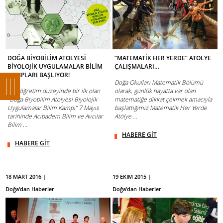
DOĞA BİYOBİLİM ATÖLYESİ
“MATEMATİK HER YERDE” ATÖLYE
BİYOLOJİK UYGULAMALAR BİLİM
ÇALIŞMALARI…
KAMPLARI BAŞLIYOR!
Doğa Okulları Matematik Bölümü
Ortaöğretim düzeyinde bir ilk olan
olarak, günlük hayatta var olan
“Doğa Biyobilim Atölyesi Biyolojik
matematiğe dikkat çekmek amacıyla
Uygulamalar Bilim Kampı” 7 Mayıs
başlattığımız Matematik Her Yerde
tarihinde Acıbadem Bilim ve Avcılar
Atölye ...
Bilim ...
HABERE GİT
HABERE GİT
18 MART 2016 |
19 EKİM 2015 |
Doğa'dan Haberler
Doğa'dan Haberler