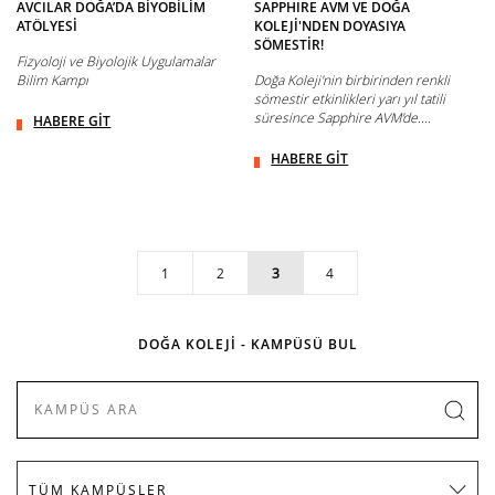
AVCILAR DOĞA’DA BİYOBİLİM
SAPPHIRE AVM VE DOĞA
ATÖLYESİ
KOLEJİ'NDEN DOYASIYA
SÖMESTİR!
Fizyoloji ve Biyolojik Uygulamalar
Bilim Kampı
Doğa Koleji'nin birbirinden renkli
sömestir etkinlikleri yarı yıl tatili
süresince Sapphire AVM'de....
HABERE GİT
HABERE GİT
1
2
3
4
DOĞA KOLEJİ - KAMPÜSÜ BUL