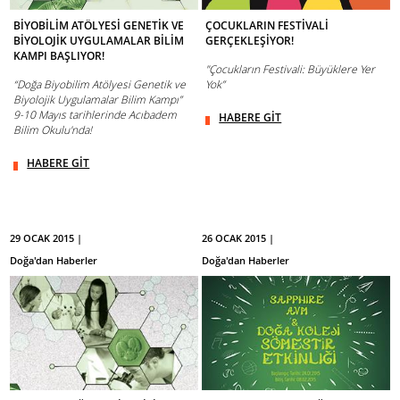
BİYOBİLİM ATÖLYESİ GENETİK VE
ÇOCUKLARIN FESTİVALİ
BİYOLOJİK UYGULAMALAR BİLİM
GERÇEKLEŞİYOR!
KAMPI BAŞLIYOR!
"Çocukların Festivali: Büyüklere Yer
“Doğa Biyobilim Atölyesi Genetik ve
Yok”
Biyolojik Uygulamalar Bilim Kampı”
9-10 Mayıs tarihlerinde Acıbadem
HABERE GİT
Bilim Okulu'nda!
HABERE GİT
29 OCAK 2015 |
26 OCAK 2015 |
Doğa'dan Haberler
Doğa'dan Haberler