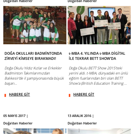
Doğa'dan Haberler
Doğa'dan Haberler
DOĞA OKULLARI BADMİNTONDA
t-MBA 4. YILINDA t-MBA DİGİTAL
ZİRVEYİ KİMSEYE BIRAKMADI!
İLE TEKRAR BETT SHOW'DA
Doğa Okulu Yıldız Kızlar ve Erkekler
Doğa Okulu BETT Show 2015'teki
Badminton Takımlarımızdan
yerini aldı. t-MBA, dünyadaki en ünlü
Balıkesir'de il şampiyonasında büyük
eğitim fuarlarından biri olan BETT
başarı...
Show'a (British Education Training ...
HABERE GİT
HABERE GİT
05 MAYIS 2017 |
13 ARALIK 2016 |
Doğa'dan Haberler
Doğa'dan Haberler