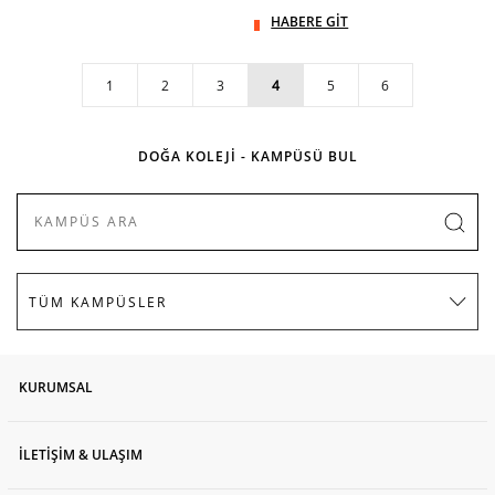
HABERE GİT
1
2
3
4
5
6
DOĞA KOLEJİ - KAMPÜSÜ BUL
KURUMSAL
İLETİŞİM & ULAŞIM