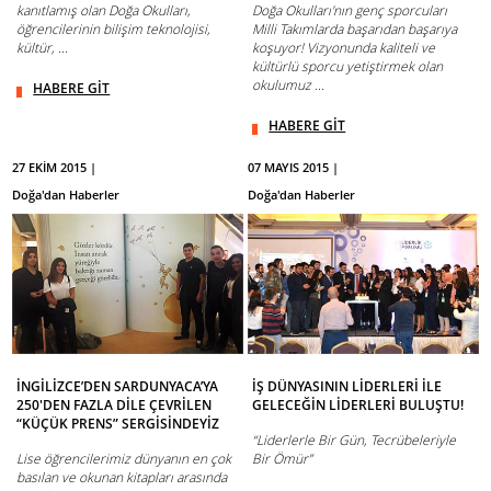
kanıtlamış olan Doğa Okulları,
Doğa Okulları'nın genç sporcuları
öğrencilerinin bilişim teknolojisi,
Milli Takımlarda başarıdan başarıya
kültür, ...
koşuyor! Vizyonunda kaliteli ve
kültürlü sporcu yetiştirmek olan
okulumuz ...
HABERE GİT
HABERE GİT
27 EKİM 2015 |
07 MAYIS 2015 |
Doğa'dan Haberler
Doğa'dan Haberler
İNGİLİZCE’DEN SARDUNYACA’YA
İŞ DÜNYASININ LİDERLERİ İLE
250'DEN FAZLA DİLE ÇEVRİLEN
GELECEĞİN LİDERLERİ BULUŞTU!
“KÜÇÜK PRENS” SERGİSİNDEYİZ
“Liderlerle Bir Gün, Tecrübeleriyle
Lise öğrencilerimiz dünyanın en çok
Bir Ömür”
basılan ve okunan kitapları arasında