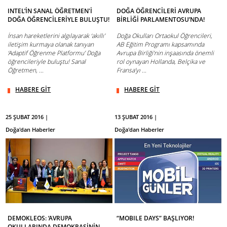
INTEL’İN SANAL ÖĞRETMEN'İ
DOĞA ÖĞRENCİLERİ AVRUPA
DOĞA ÖĞRENCİLERİYLE BULUŞTU!
BİRLİĞİ PARLAMENTOSU’NDA!
İnsan hareketlerini algılayarak ‘akıllı’
Doğa Okulları Ortaokul Öğrencileri,
iletişim kurmaya olanak tanıyan
AB Eğitim Programı kapsamında
‘Adaptif Öğrenme Platformu’ Doğa
Avrupa Birliği’nin inşaasında önemli
öğrencileriyle buluştu! Sanal
rol oynayan Hollanda, Belçika ve
Öğretmen, ...
Fransa’yı ...
HABERE GİT
HABERE GİT
25 ŞUBAT 2016 |
13 ŞUBAT 2016 |
Doğa'dan Haberler
Doğa'dan Haberler
DEMOKLEOS: ‘AVRUPA
“MOBILE DAYS” BAŞLIYOR!
OKULLARINDA DEMOKRASİNİN