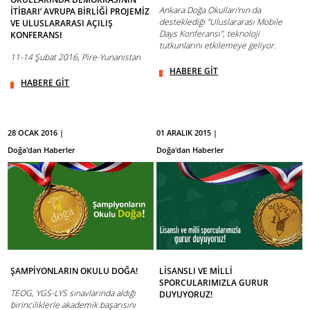
Ankara Doğa Okulları'nın da
İTİBARI’ AVRUPA BİRLİĞİ PROJEMİZ
desteklediği "Uluslararası Mobile
VE ULUSLARARASI AÇILIŞ
Days Konferansı", teknoloji
KONFERANSI
tutkunlarını etkilemeye geliyor.
11-14 Şubat 2016, Pire-Yunanistan
HABERE GİT
HABERE GİT
28 OCAK 2016 |
01 ARALIK 2015 |
Doğa'dan Haberler
Doğa'dan Haberler
ŞAMPİYONLARIN OKULU DOĞA!
LİSANSLI VE MİLLİ
SPORCULARIMIZLA GURUR
TEOG, YGS-LYS sınavlarında aldığı
DUYUYORUZ!
birinciliklerle akademik başarısını