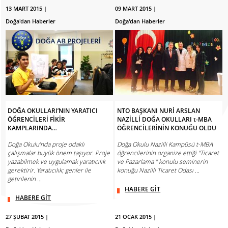
13 MART 2015 |
09 MART 2015 |
Doğa'dan Haberler
Doğa'dan Haberler
DOĞA OKULLARI’NIN YARATICI
NTO BAŞKANI NURİ ARSLAN
ÖĞRENCİLERİ FİKİR
NAZİLLİ DOĞA OKULLARI t-MBA
KAMPLARINDA…
ÖĞRENCİLERİNİN KONUĞU OLDU
Doğa Okulu’nda proje odaklı
Doğa Okulu Nazilli Kampüsü t-MBA
çalışmalar büyük önem taşıyor. Proje
öğrencilerinin organize ettiği ''Ticaret
yazabilmek ve uygulamak yaratıcılık
ve Pazarlama " konulu seminerin
gerektirir. Yaratıcılık; genler ile
konuğu Nazilli Ticaret Odası ...
getirilenin ...
HABERE GİT
HABERE GİT
27 ŞUBAT 2015 |
21 OCAK 2015 |