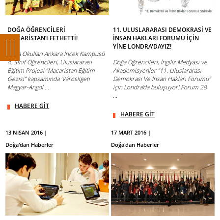
DOĞA ÖĞRENCİLERİ
11. ULUSLARARASI DEMOKRASİ VE
MACARİSTAN’I FETHETTİ!
İNSAN HAKLARI FORUMU İÇİN
YİNE LONDRA'DAYIZ!
Doğa Okulları Ankara İncek Kampüsü
4. Sınıf Öğrencileri, Uluslararası
Doğa Öğrencileri, İngiliz Medyası ve
Eğitim Projesi “Macaristan Eğitim
Akademisyenler “11. Uluslararası
Gezisi” kapsamında ‘Városligeti
Demokrasi Ve İnsan Hakları Forumu”
Magyar-Angol ...
için Londra’da buluşuyor! Forum 28
...
HABERE GİT
HABERE GİT
13 NİSAN 2016 |
17 MART 2016 |
Doğa'dan Haberler
Doğa'dan Haberler