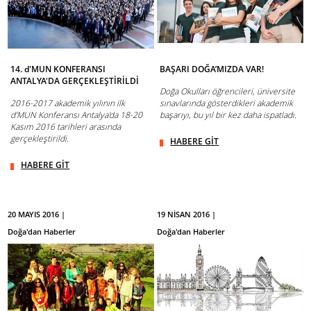
14. d'MUN KONFERANSI
BAŞARI DOĞA’MIZDA VAR!
ANTALYA'DA GERÇEKLEŞTİRİLDİ
Doğa Okulları öğrencileri, üniversite
2016-2017 akademik yılının ilk
sınavlarında gösterdikleri akademik
d’MUN Konferansı Antalya'da 18-20
başarıyı, bu yıl bir kez daha ispatladı.
Kasım 2016 tarihleri arasında
gerçekleştirildi.
HABERE GİT
HABERE GİT
20 MAYIS 2016 |
19 NİSAN 2016 |
Doğa'dan Haberler
Doğa'dan Haberler