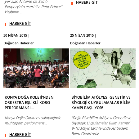
yer alan Antoine de Saint-
HABERE GİT
Exupery’nin eseri “Le Petit Prince”
kitabının ...
HABERE GİT
30 NİSAN 2015 |
25 NİSAN 2015 |
Doğa'dan Haberler
Doğa'dan Haberler
KONYA DOĞA KOLEJİ’NDEN
BİYOBİLİM ATÖLYESİ GENETİK VE
ORKESTRA EŞLİKLİ KORO
BİYOLOJİK UYGULAMALAR BİLİM
PERFORMANSI…
KAMPI BAŞLIYOR!
Konya Doğa Okulu ev sahipliğinde
“Doğa Biyobilim Atölyesi Genetik ve
muhteşem performans…
Biyolojik Uygulamalar Bilim Kampı”
9-10 Mayıs tarihlerinde Acıbadem
Bilim Okulu'nda!
HABERE GİT