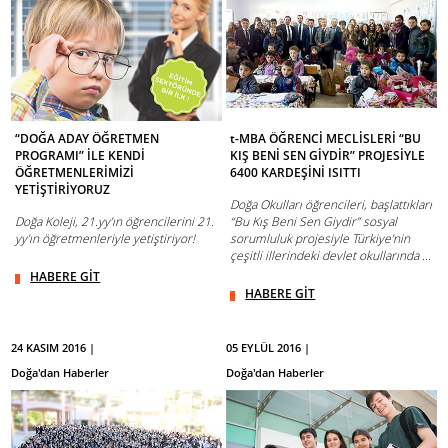
“DOĞA ADAY ÖĞRETMEN
t-MBA ÖĞRENCİ MECLİSLERİ “BU
PROGRAMI” İLE KENDİ
KIŞ BENİ SEN GİYDİR” PROJESİYLE
ÖĞRETMENLERİMİZİ
6400 KARDEŞİNİ ISITTI
YETİŞTİRİYORUZ
Doğa Okulları öğrencileri, başlattıkları
Doğa Koleji, 21.yy’ın öğrencilerini 21.
“Bu Kış Beni Sen Giydir” sosyal
yy’ın öğretmenleriyle yetiştiriyor!
sorumluluk projesiyle Türkiye’nin
çeşitli illerindeki devlet okullarında ...
HABERE GİT
HABERE GİT
24 KASIM 2016 |
05 EYLÜL 2016 |
Doğa'dan Haberler
Doğa'dan Haberler