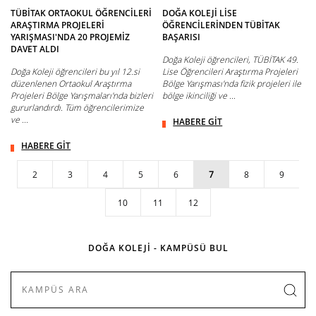
TÜBİTAK ORTAOKUL ÖĞRENCİLERİ
DOĞA KOLEJİ LİSE
ARAŞTIRMA PROJELERİ
ÖĞRENCİLERİNDEN TÜBİTAK
YARIŞMASI'NDA 20 PROJEMİZ
BAŞARISI
DAVET ALDI
Doğa Koleji öğrencileri, TÜBİTAK 49.
Doğa Koleji öğrencileri bu yıl 12.si
Lise Öğrencileri Araştırma Projeleri
düzenlenen Ortaokul Araştırma
Bölge Yarışması'nda fizik projeleri ile
Projeleri Bölge Yarışmaları'nda bizleri
bölge ikinciliği ve ...
gururlandırdı. Tüm öğrencilerimize
ve ...
HABERE GİT
HABERE GİT
2
3
4
5
6
7
8
9
10
11
12
DOĞA KOLEJİ - KAMPÜSÜ BUL