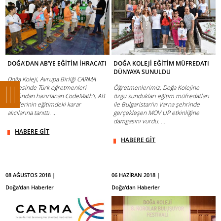
DOĞA'DAN AB’YE EĞİTİM İHRACATI
DOĞA KOLEJİ EĞİTİM MÜFREDATI
DÜNYAYA SUNULDU
Doğa Koleji, Avrupa Birliği CARMA
projesinde Türk öğretmenleri
Öğretmenlerimiz, Doğa Kolejine
tarafından hazırlanan CodeMath’i, AB
özgü sundukları eğitim müfredatları
ülkelerinin eğitimdeki karar
ile Bulgaristan’ın Varna şehrinde
alıcılarına tanıttı. ...
gerçekleşen MOV UP etkinliğine
damgasını vurdu. ...
HABERE GİT
HABERE GİT
08 AĞUSTOS 2018 |
06 HAZİRAN 2018 |
Doğa'dan Haberler
Doğa'dan Haberler