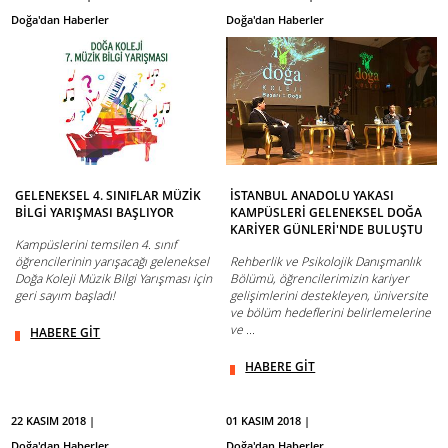
Doğa'dan Haberler
Doğa'dan Haberler
GELENEKSEL 4. SINIFLAR MÜZİK
İSTANBUL ANADOLU YAKASI
BİLGİ YARIŞMASI BAŞLIYOR
KAMPÜSLERİ GELENEKSEL DOĞA
KARİYER GÜNLERİ'NDE BULUŞTU
Kampüslerini temsilen 4. sınıf
öğrencilerinin yarışacağı geleneksel
Rehberlik ve Psikolojik Danışmanlık
Doğa Koleji Müzik Bilgi Yarışması için
Bölümü, öğrencilerimizin kariyer
geri sayım başladı!
gelişimlerini destekleyen, üniversite
ve bölüm hedeflerini belirlemelerine
ve ...
HABERE GİT
HABERE GİT
22 KASIM 2018 |
01 KASIM 2018 |
Doğa'dan Haberler
Doğa'dan Haberler