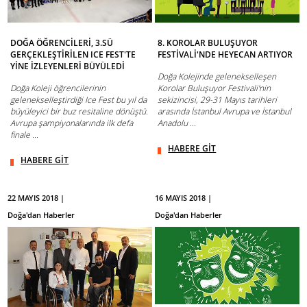
DOĞA ÖĞRENCİLERİ, 3.SÜ
8. KOROLAR BULUŞUYOR
GERÇEKLEŞTİRİLEN ICE FEST'TE
FESTİVALİ'NDE HEYECAN ARTIYOR
YİNE İZLEYENLERİ BÜYÜLEDİ
Doğa Kolejinde gelenekselleşen
Doğa Koleji öğrencilerinin
Korolar Buluşuyor Festivali'nin
gelenekselleştirdiği Ice Fest bu yıl da
sekizincisi, 29-31 Mayıs tarihleri
büyüleyici bir buz resitaline dönüştü.
arasında İstanbul Avrupa ve İstanbul
Avrupa şampiyonalarında ilk defa
Anadolu ...
finale ...
HABERE GİT
HABERE GİT
22 MAYIS 2018 |
16 MAYIS 2018 |
Doğa'dan Haberler
Doğa'dan Haberler