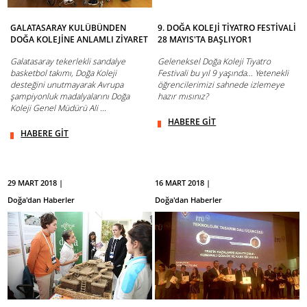
GALATASARAY KULÜBÜNDEN
9. DOĞA KOLEJİ TİYATRO FESTİVALİ
DOĞA KOLEJİNE ANLAMLI ZİYARET
28 MAYIS'TA BAŞLIYOR1
Galatasaray tekerlekli sandalye
Geleneksel Doğa Koleji Tiyatro
basketbol takımı, Doğa Koleji
Festivali bu yıl 9 yaşında... Yetenekli
desteğini unutmayarak Avrupa
öğrencilerimizi sahnede izlemeye
şampiyonluk madalyalarını Doğa
hazır mısınız?
Koleji Genel Müdürü Ali ...
HABERE GİT
HABERE GİT
29 MART 2018 |
16 MART 2018 |
Doğa'dan Haberler
Doğa'dan Haberler