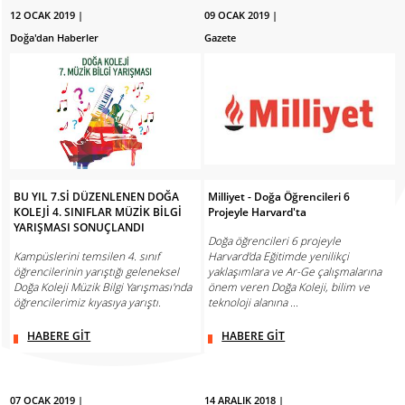
12 OCAK 2019 |
09 OCAK 2019 |
Doğa'dan Haberler
Gazete
BU YIL 7.Sİ DÜZENLENEN DOĞA
Milliyet - Doğa Öğrencileri 6
KOLEJİ 4. SINIFLAR MÜZİK BİLGİ
Projeyle Harvard'ta
YARIŞMASI SONUÇLANDI
Doğa öğrencileri 6 projeyle
Kampüslerini temsilen 4. sınıf
Harvard'da Eğitimde yenilikçi
öğrencilerinin yarıştığı geleneksel
yaklaşımlara ve Ar-Ge çalışmalarına
Doğa Koleji Müzik Bilgi Yarışması'nda
önem veren Doğa Koleji, bilim ve
öğrencilerimiz kıyasıya yarıştı.
teknoloji alanına ...
HABERE GİT
HABERE GİT
07 OCAK 2019 |
14 ARALIK 2018 |