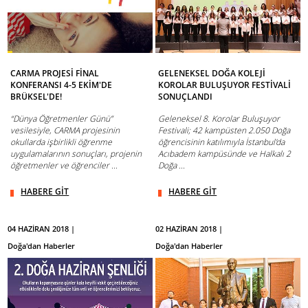
CARMA PROJESİ FİNAL
GELENEKSEL DOĞA KOLEJİ
KONFERANSI 4-5 EKİM'DE
KOROLAR BULUŞUYOR FESTİVALİ
BRÜKSEL'DE!
SONUÇLANDI
“Dünya Öğretmenler Günü”
Geleneksel 8. Korolar Buluşuyor
vesilesiyle, CARMA projesinin
Festivali; 42 kampüsten 2.050 Doğa
okullarda işbirlikli öğrenme
öğrencisinin katılımıyla İstanbul'da
uygulamalarının sonuçları, projenin
Acıbadem kampüsünde ve Halkalı 2
öğretmenler ve öğrenciler ...
Doğa ...
HABERE GİT
HABERE GİT
04 HAZİRAN 2018 |
02 HAZİRAN 2018 |
Doğa'dan Haberler
Doğa'dan Haberler