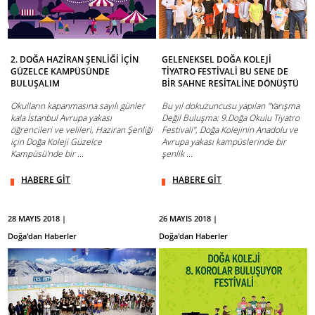
2. DOĞA HAZİRAN ŞENLİĞİ İÇİN
GELENEKSEL DOĞA KOLEJİ
GÜZELCE KAMPÜSÜNDE
TİYATRO FESTİVALİ BU SENE DE
BULUŞALIM
BİR SAHNE RESİTALİNE DÖNÜŞTÜ
Okulların kapanmasına sayılı günler
Bu yıl dokuzuncusu yapılan "Yarışma
kala İstanbul Avrupa yakası
Değil Buluşma: 9.Doğa Okulu Tiyatro
öğrencileri ve velileri, Haziran Şenliği
Festivali", Doğa Kolejinin Anadolu ve
için Doğa Koleji Güzelce
Avrupa yakası kampüslerinde bir
Kampüsü'nde bir ...
şenlik ...
HABERE GİT
HABERE GİT
28 MAYIS 2018 |
26 MAYIS 2018 |
Doğa'dan Haberler
Doğa'dan Haberler