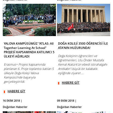
YALOVA KAMPÜSÜMÜZ "ATLAS: All
DOĞA KOLEJİ 3500 ÖĞRENCİSİ İLE
Together Learning At School"
ATA'NIN HUZURUNDA!
PROJESİ KAPSAMINDA KATILIMCI 5
Doğa Kolejinin öğrencileri ve
ÜLKEYİ AĞIRLADI
öğretmenleri, Ulu Önder Mustafa
Erasmus+ Projesi kapsamında
Kemal Atatürk’ün ebedi istirahatgahı
planlanan 6. Proje toplantısı katılan 5
Anıtkabir’i büyük bir kalabalık
ülkeyle Doğa Koleji Yalova
eşliğinde ziyaret ...
Kampüsü'nde başarıyla
gerçekleştirildi.
HABERE GİT
HABERE GİT
16 EKİM 2018 |
09 EKİM 2018 |
Doğa'dan Haberler
Doğa'dan Haberler