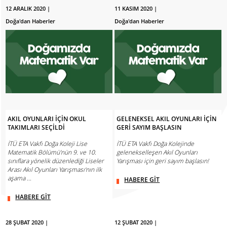
12 ARALIK 2020 |
11 KASIM 2020 |
Doğa'dan Haberler
Doğa'dan Haberler
AKIL OYUNLARI İÇİN OKUL
GELENEKSEL AKIL OYUNLARI İÇİN
TAKIMLARI SEÇİLDİ
GERİ SAYIM BAŞLASIN
İTÜ ETA Vakfı Doğa Koleji Lise
İTÜ ETA Vakfı Doğa Kolejinde
Matematik Bölümü’nün 9. ve 10.
gelenekselleşen Akıl Oyunları
sınıflara yönelik düzenlediği Liseler
Yarışması için geri sayım başlasın!
Arası Akıl Oyunları Yarışması‘nın ilk
aşama ...
HABERE GİT
HABERE GİT
28 ŞUBAT 2020 |
12 ŞUBAT 2020 |