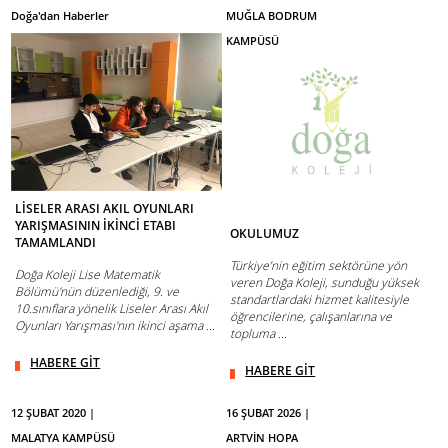
Doğa'dan Haberler
MUĞLA BODRUM
KAMPÜSÜ
LİSELER ARASI AKIL OYUNLARI
YARIŞMASININ İKİNCİ ETABI
OKULUMUZ
TAMAMLANDI
Türkiye’nin eğitim sektörüne yön
Doğa Koleji Lise Matematik
veren Doğa Koleji, sunduğu yüksek
Bölümü'nün düzenlediği, 9. ve
standartlardaki hizmet kalitesiyle
10.sınıflara yönelik Liseler Arası Akıl
öğrencilerine, çalışanlarına ve
Oyunları Yarışması'nın ikinci aşama ...
topluma ...
HABERE GİT
HABERE GİT
12 ŞUBAT 2020 |
16 ŞUBAT 2026 |
MALATYA KAMPÜSÜ
ARTVİN HOPA