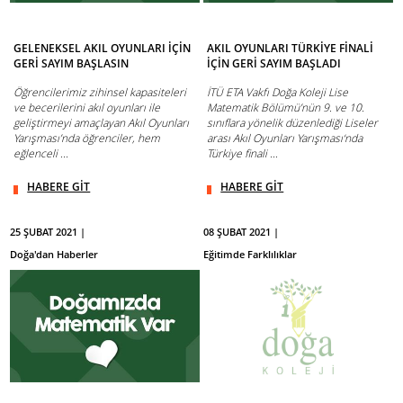
GELENEKSEL AKIL OYUNLARI İÇİN
AKIL OYUNLARI TÜRKİYE FİNALİ
GERİ SAYIM BAŞLASIN
İÇİN GERİ SAYIM BAŞLADI
Öğrencilerimiz zihinsel kapasiteleri
İTÜ ETA Vakfı Doğa Koleji Lise
ve becerilerini akıl oyunları ile
Matematik Bölümü’nün 9. ve 10.
geliştirmeyi amaçlayan Akıl Oyunları
sınıflara yönelik düzenlediği Liseler
Yarışması’nda öğrenciler, hem
arası Akıl Oyunları Yarışması‘nda
eğlenceli ...
Türkiye finali ...
HABERE GİT
HABERE GİT
25 ŞUBAT 2021 |
08 ŞUBAT 2021 |
Doğa'dan Haberler
Eğitimde Farklılıklar