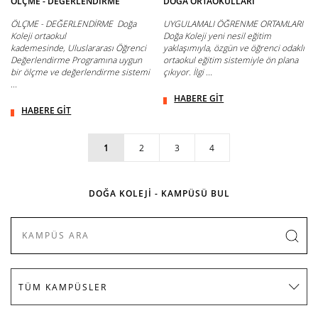
ÖLÇME - DEĞERLENDİRME
DOĞA ORTAOKULLARI
ÖLÇME - DEĞERLENDİRME Doğa
UYGULAMALI ÖĞRENME ORTAMLARI
Koleji ortaokul
Doğa Koleji yeni nesil eğitim
kademesinde, Uluslararası Öğrenci
yaklaşımıyla, özgün ve öğrenci odaklı
Değerlendirme Programına uygun
ortaokul eğitim sistemiyle ön plana
bir ölçme ve değerlendirme sistemi
çıkıyor. İlgi ...
...
HABERE GİT
HABERE GİT
1
2
3
4
DOĞA KOLEJİ - KAMPÜSÜ BUL