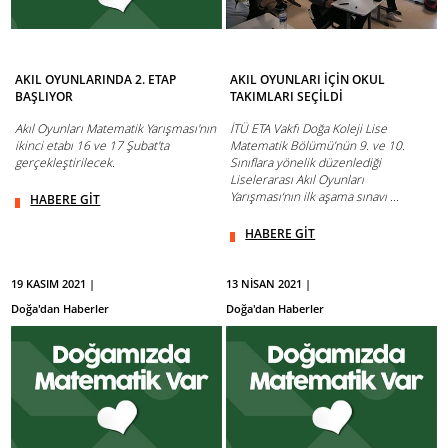
AKIL OYUNLARINDA 2. ETAP
AKIL OYUNLARI İÇİN OKUL
BAŞLIYOR
TAKIMLARI SEÇİLDİ
Akıl Oyunları Matematik Yarışması'nın
İTÜ ETA Vakfı Doğa Koleji Lise
ikinci etabı 16 ve 17 Şubat'ta
Matematik Bölümü’nün 9. ve 10.
gerçekleştirilecek.
Sınıflara yönelik düzenlediği
Liselerarası Akıl Oyunları
Yarışması‘nın ilk aşama sınavı ...
HABERE GİT
HABERE GİT
19 KASIM 2021 |
13 NİSAN 2021 |
Doğa'dan Haberler
Doğa'dan Haberler