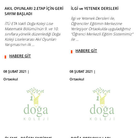
AKIL OYUNLARI 2.ETAP İÇİN GERİ
İLGİ ve YETENEK DERSLERİ
SAYIM BAŞLADI
İlgi ve Yetenek Dersleri ile,
İTÜ ETA Vakfı Doğa Koleji Lise
Öğrenciler Eğitimin Merkezine
Matematik Bölümü’nün 9. ve 10.
Yerleşiyor Ortaokulda uyguladığımız
sınıflara yönelik düzenlediği Doğa
"Öğrenci Merkezli Eğitim Sistemimiz"
Koleji Liselerarası Akıl Oyunları
ile ...
Yarışması‘nın ilk ...
HABERE GİT
HABERE GİT
08 ŞUBAT 2021 |
08 ŞUBAT 2021 |
Ortaokul
Ortaokul