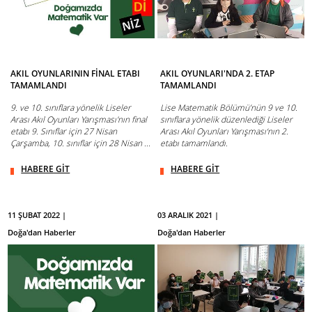
AKIL OYUNLARININ FİNAL ETABI
AKIL OYUNLARI'NDA 2. ETAP
TAMAMLANDI
TAMAMLANDI
9. ve 10. sınıflara yönelik Liseler
Lise Matematik Bölümü’nün 9 ve 10.
Arası Akıl Oyunları Yarışması'nın final
sınıflara yönelik düzenlediği Liseler
etabı 9. Sınıflar için 27 Nisan
Arası Akıl Oyunları Yarışması‘nın 2.
Çarşamba, 10. sınıflar için 28 Nisan ...
etabı tamamlandı.
HABERE GİT
HABERE GİT
11 ŞUBAT 2022 |
03 ARALIK 2021 |
Doğa'dan Haberler
Doğa'dan Haberler