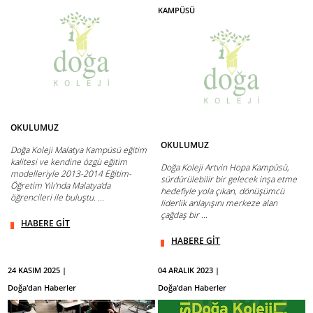
KAMPÜSÜ
OKULUMUZ
OKULUMUZ
Doğa Koleji Malatya Kampüsü eğitim
kalitesi ve kendine özgü eğitim
Doğa Koleji Artvin Hopa Kampüsü,
modelleriyle 2013-2014 Eğitim-
sürdürülebilir bir gelecek inşa etme
Öğretim Yılı’nda Malatya’da
hedefiyle yola çıkan, dönüşümcü
öğrencileri ile buluştu. ...
liderlik anlayışını merkeze alan
çağdaş bir ...
HABERE GİT
HABERE GİT
24 KASIM 2025 |
04 ARALIK 2023 |
Doğa'dan Haberler
Doğa'dan Haberler