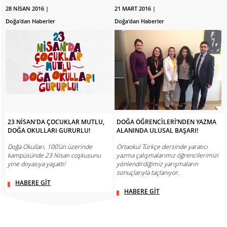
28 NİSAN 2016 |
21 MART 2016 |
Doğa'dan Haberler
Doğa'dan Haberler
23 NİSAN'DA ÇOCUKLAR MUTLU,
DOĞA ÖĞRENCİLERİ’NDEN YAZMA
DOĞA OKULLARI GURURLU!
ALANINDA ULUSAL BAŞARI!
Doğa Okulları, 100'ün üzerinde
Ortaokul Türkçe dersinde yaratıcı
kampüsünde 23 Nisan coşkusunu
yazma çalışmalarımız öğrencilerimizi
yine doyasıya yaşattı!
yönlendirdiğimiz yarışmaların
sonuçlarıyla taçlanıyor.
HABERE GİT
HABERE GİT