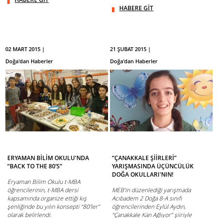
HABERE GİT
02 MART 2015 |
21 ŞUBAT 2015 |
Doğa'dan Haberler
Doğa'dan Haberler
ERYAMAN BİLİM OKULU'NDA
“ÇANAKKALE ŞİİRLERİ”
“BACK TO THE 80’S”
YARIŞMASINDA ÜÇÜNCÜLÜK
DOĞA OKULLARI'NIN!
Eryaman Bilim Okulu t-MBA
öğrencilerinin, t-MBA dersi
MEB’in düzenlediği yarışmada
kapsamında organize ettiği kış
Acıbadem 2 Doğa 8-A sınıfı
şenliğinde bu yılın konsepti “80’ler”
öğrencilerinden Eylül Aydın,
olarak belirlendi.
“Çanakkale Kan Ağlıyor” şiiriyle