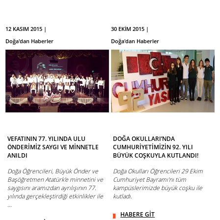
12 KASIM 2015 |
30 EKİM 2015 |
Doğa'dan Haberler
Doğa'dan Haberler
VEFATININ 77. YILINDA ULU
DOĞA OKULLARI’NDA
ÖNDERİMİZ SAYGI VE MİNNETLE
CUMHURİYETİMİZİN 92. YILI
ANILDI
BÜYÜK COŞKUYLA KUTLANDI!
Doğa Öğrencileri, Büyük Önder ve
Doğa Okulları Öğrencileri 29 Ekim
Başöğretmen Atatürk’e minnetini ve
Cumhuriyet Bayramı’nı tüm
saygısını aramızdan ayrılışının 77.
kampüslerimizde büyük coşku ile
yılında gerçekleştirdiği etkinlikler ile
kutladı.
...
HABERE GİT