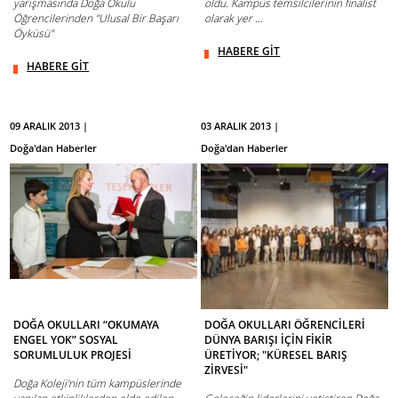
yarışmasında Doğa Okulu
oldu. Kampüs temsilcilerinin finalist
Öğrencilerinden "Ulusal Bir Başarı
olarak yer ...
Öyküsü"
HABERE GİT
HABERE GİT
09 ARALIK 2013 |
03 ARALIK 2013 |
Doğa'dan Haberler
Doğa'dan Haberler
DOĞA OKULLARI “OKUMAYA
DOĞA OKULLARI ÖĞRENCİLERİ
ENGEL YOK” SOSYAL
DÜNYA BARIŞI İÇİN FİKİR
SORUMLULUK PROJESİ
ÜRETİYOR; "KÜRESEL BARIŞ
ZİRVESİ"
Doğa Koleji'nin tüm kampüslerinde