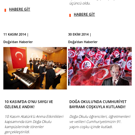
üçüncü oldu.
HABERE GİT
HABERE GİT
11 KASIM 2014 |
30 EKİM 2014 |
Doğa'dan Haberler
Doğa'dan Haberler
10 KASIM’DA O'NU SAYGI VE
DOĞA OKULU’NDA CUMHURİYET
ÖZLEMLE ANDIK!
BAYRAMI COŞKUYLA KUTLANDI!
10 Kasım Atatürk’ü Anma Etkinlikleri
Doğa Okulu öğrencileri, öğretmenleri
kapsamında tüm Doğa Okulu
ve velileri Cumhuriyetimizin 91.
kampüslerinde törenler
yaşını coşku içinde kutladı.
gerçekleştirildi.