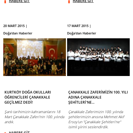
HABERE GİT
HABERE GİT
20 MART 2015 |
17 MART 2015 |
Doğa'dan Haberler
Doğa'dan Haberler
KURTKÖY DOĞA OKULLARI
ÇANAKKALE ZAFERİMİZİN 100. YILI
ÖĞRENCİLERİ ÇANAKKALE
ADINA ÇANAKKALE
GEÇİLMEZ DEDİ!
ŞEHİTLERİ'NE...
Şanlı tarihimizin kahramanlarını 18
Çanakkale Zaferimizin 100. yılında
Mart Çanakkale Zaferi’nin 100. yılında
şehitlerimizin anısına Mehmet Akif
andık.
Ersoy'un "Çanakkale Şehitleri'ne"
isimli şiirini seslendirdik.
HABERE GİT