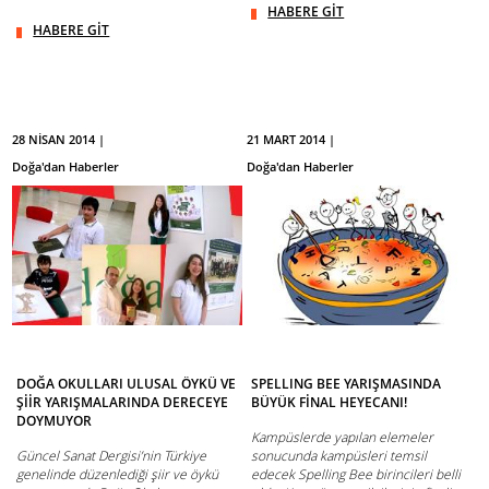
HABERE GİT
HABERE GİT
28 NİSAN 2014 |
21 MART 2014 |
Doğa'dan Haberler
Doğa'dan Haberler
DOĞA OKULLARI ULUSAL ÖYKÜ VE
SPELLING BEE YARIŞMASINDA
ŞİİR YARIŞMALARINDA DERECEYE
BÜYÜK FİNAL HEYECANI!
DOYMUYOR
Kampüslerde yapılan elemeler
Güncel Sanat Dergisi’nin Türkiye
sonucunda kampüsleri temsil
genelinde düzenlediği şiir ve öykü
edecek Spelling Bee birincileri belli