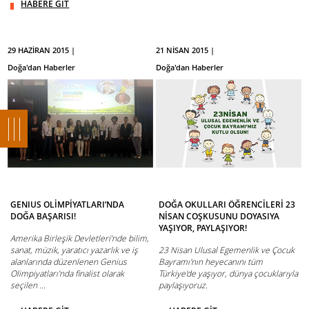
HABERE GİT
29 HAZİRAN 2015 |
21 NİSAN 2015 |
Doğa'dan Haberler
Doğa'dan Haberler
GENIUS OLİMPİYATLARI’NDA
DOĞA OKULLARI ÖĞRENCİLERİ 23
DOĞA BAŞARISI!
NİSAN COŞKUSUNU DOYASIYA
YAŞIYOR, PAYLAŞIYOR!
Amerika Birleşik Devletleri’nde bilim,
sanat, müzik, yaratıcı yazarlık ve iş
23 Nisan Ulusal Egemenlik ve Çocuk
alanlarında düzenlenen Genius
Bayramı'nın heyecanını tüm
Olimpiyatları’nda finalist olarak
Türkiye'de yaşıyor, dünya çocuklarıyla
seçilen ...
paylaşıyoruz.