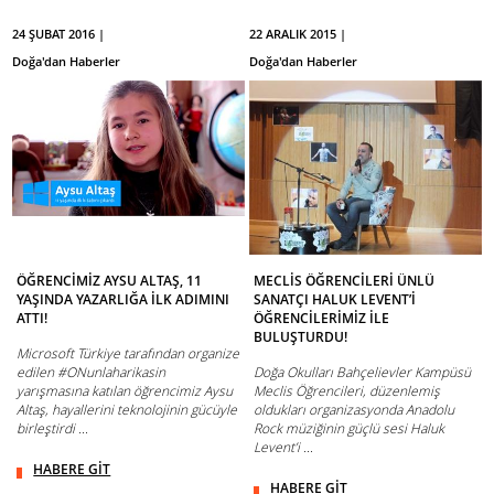
24 ŞUBAT 2016 |
22 ARALIK 2015 |
Doğa'dan Haberler
Doğa'dan Haberler
ÖĞRENCİMİZ AYSU ALTAŞ, 11
MECLİS ÖĞRENCİLERİ ÜNLÜ
YAŞINDA YAZARLIĞA İLK ADIMINI
SANATÇI HALUK LEVENT’İ
ATTI!
ÖĞRENCİLERİMİZ İLE
BULUŞTURDU!
Microsoft Türkiye tarafından organize
edilen #ONunlaharikasin
Doğa Okulları Bahçelievler Kampüsü
yarışmasına katılan öğrencimiz Aysu
Meclis Öğrencileri, düzenlemiş
Altaş, hayallerini teknolojinin gücüyle
oldukları organizasyonda Anadolu
birleştirdi ...
Rock müziğinin güçlü sesi Haluk
Levent’i ...
HABERE GİT
HABERE GİT