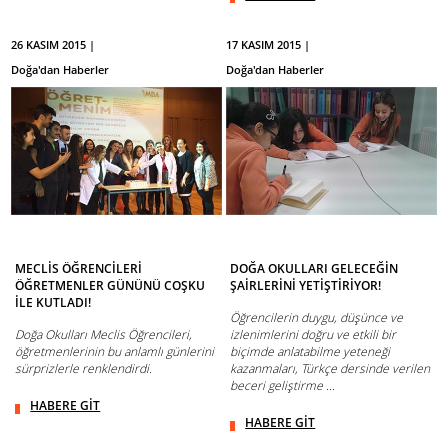
26 KASIM 2015 |
17 KASIM 2015 |
Doğa'dan Haberler
Doğa'dan Haberler
MECLİS ÖĞRENCİLERİ
DOĞA OKULLARI GELECEĞİN
ÖĞRETMENLER GÜNÜNÜ COŞKU
ŞAİRLERİNİ YETİŞTİRİYOR!
İLE KUTLADI!
Öğrencilerin duygu, düşünce ve
Doğa Okulları Meclis Öğrencileri,
izlenimlerini doğru ve etkili bir
öğretmenlerinin bu anlamlı günlerini
biçimde anlatabilme yeteneği
sürprizlerle renklendirdi.
kazanmaları, Türkçe dersinde verilen
beceri geliştirme ...
HABERE GİT
HABERE GİT