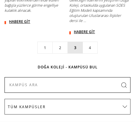
yapılan etkinliklerden elde edilen
Geleceğin liderlerini yetiştiren Doğa
bağışla yüzlerce görme engelliye
Koleji, ortaokulda uygulanan SOES
kulaklık alınacak.
Eğitim Modeli kapsamında
oluşturulan Uluslararası İlişkiler
dersi ile ...
HABERE GİT
HABERE GİT
1
2
3
4
DOĞA KOLEJİ - KAMPÜSÜ BUL
KURUMSAL